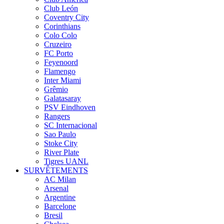
Club León
Coventry City
Corinthians
Colo Colo
Cruzeiro
FC Porto
Feyenoord
Flamengo
Inter Miami
Grêmio
Galatasaray
PSV Eindhoven
Rangers
SC Internacional
Sao Paulo
Stoke City
River Plate
Tigres UANL
SURVÊTEMENTS
AC Milan
Arsenal
Argentine
Barcelone
Bresil