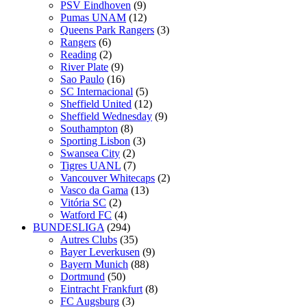
PSV Eindhoven
(9)
Pumas UNAM
(12)
Queens Park Rangers
(3)
Rangers
(6)
Reading
(2)
River Plate
(9)
Sao Paulo
(16)
SC Internacional
(5)
Sheffield United
(12)
Sheffield Wednesday
(9)
Southampton
(8)
Sporting Lisbon
(3)
Swansea City
(2)
Tigres UANL
(7)
Vancouver Whitecaps
(2)
Vasco da Gama
(13)
Vitória SC
(2)
Watford FC
(4)
BUNDESLIGA
(294)
Autres Clubs
(35)
Bayer Leverkusen
(9)
Bayern Munich
(88)
Dortmund
(50)
Eintracht Frankfurt
(8)
FC Augsburg
(3)