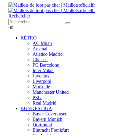
Rechercher
0
0
RÉTRO
AC Milan
Arsenal
Atletico Madrid
Chelsea
FC Barcelone
Inter Milan
Juventus
Liverpool
Marseille
Manchester United
PSG
Real Madrid
BUNDESLIGA
Bayer Leverkusen
Bayern Munich
Dortmund
Eintracht Frankfurt