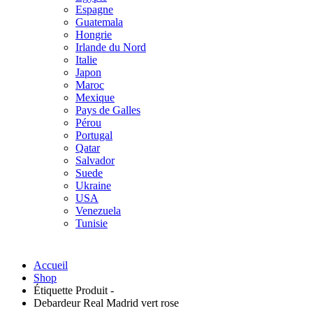
Espagne
Guatemala
Hongrie
Irlande du Nord
Italie
Japon
Maroc
Mexique
Pays de Galles
Pérou
Portugal
Qatar
Salvador
Suede
Ukraine
USA
Venezuela
Tunisie
Accueil
Shop
Étiquette Produit -
Debardeur Real Madrid vert rose