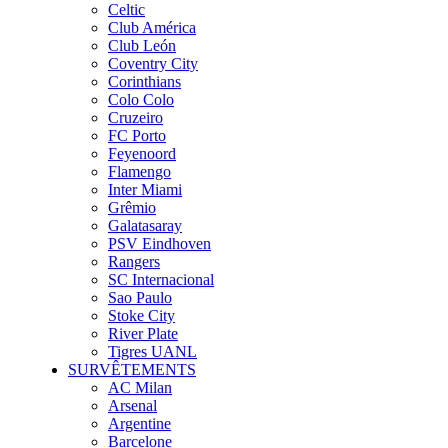
Celtic
Club América
Club León
Coventry City
Corinthians
Colo Colo
Cruzeiro
FC Porto
Feyenoord
Flamengo
Inter Miami
Grêmio
Galatasaray
PSV Eindhoven
Rangers
SC Internacional
Sao Paulo
Stoke City
River Plate
Tigres UANL
SURVÊTEMENTS
AC Milan
Arsenal
Argentine
Barcelone