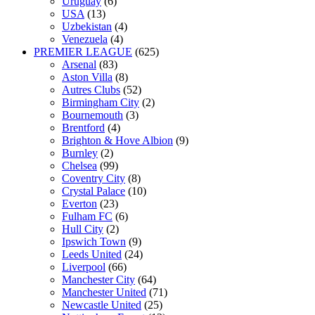
Uruguay
(6)
USA
(13)
Uzbekistan
(4)
Venezuela
(4)
PREMIER LEAGUE
(625)
Arsenal
(83)
Aston Villa
(8)
Autres Clubs
(52)
Birmingham City
(2)
Bournemouth
(3)
Brentford
(4)
Brighton & Hove Albion
(9)
Burnley
(2)
Chelsea
(99)
Coventry City
(8)
Crystal Palace
(10)
Everton
(23)
Fulham FC
(6)
Hull City
(2)
Ipswich Town
(9)
Leeds United
(24)
Liverpool
(66)
Manchester City
(64)
Manchester United
(71)
Newcastle United
(25)