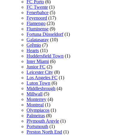
FC Porto
(6)
FC Twente
(1)
Fenerbahce
(5)
Feyenoord
(17)
Flamengo
(23)
Fluminense
(9)
Fortuna Düsseldorf
(1)
Galatasaray
(10)
Grêmio
(7)
Hearts
(11)
Huddersfield Town
(1)
Inter Miami
(6)
Junior FC
(2)
Leicester City
(8)
Los Angeles FC
(1)
Luton Town
(6)
Middlesbrough
(4)
Millwall
(5)
Monterrey
(4)
Montreal
(1)
Olympiacos
(1)
Palmeiras
(8)
Plymouth Argyle
(1)
Portsmouth
(1)
Preston North End
(1)