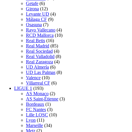
Getafe
(6)
Girona
(12)
Levante UD
(4)
Málaga CF
(9)
Osasuna
(7)
Rayo Vallecano
(4)
RCD Mallorca
(10)
Real Betis
(16)
Real Madrid
(85)
Real Sociedad
(4)
Real Valladolid
(8)
Real Zaragoza
(4)
UD Almería
(6)
UD Las Palmas
(8)
Valence
(10)
Villarreal CF
(6)
LIGUE 1
(193)
AS Monaco
(2)
AS Saint-Étienne
(3)
Bordeaux
(1)
FC Nantes
(3)
Lille LOSC
(10)
Lyon
(11)
Marseille
(34)
Metz
(2)