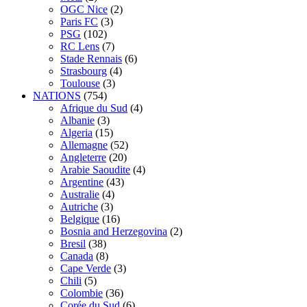
OGC Nice
(2)
Paris FC
(3)
PSG
(102)
RC Lens
(7)
Stade Rennais
(6)
Strasbourg
(4)
Toulouse
(3)
NATIONS
(754)
Afrique du Sud
(4)
Albanie
(3)
Algeria
(15)
Allemagne
(52)
Angleterre
(20)
Arabie Saoudite
(4)
Argentine
(43)
Australie
(4)
Autriche
(3)
Belgique
(16)
Bosnia and Herzegovina
(2)
Bresil
(38)
Canada
(8)
Cape Verde
(3)
Chili
(5)
Colombie
(36)
Corée du Sud
(6)