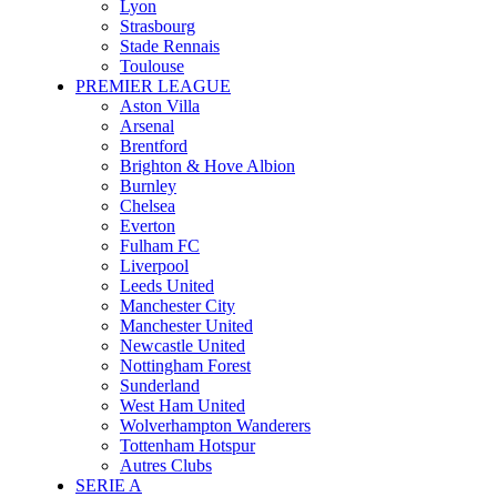
Lyon
Strasbourg
Stade Rennais
Toulouse
PREMIER LEAGUE
Aston Villa
Arsenal
Brentford
Brighton & Hove Albion
Burnley
Chelsea
Everton
Fulham FC
Liverpool
Leeds United
Manchester City
Manchester United
Newcastle United
Nottingham Forest
Sunderland
West Ham United
Wolverhampton Wanderers
Tottenham Hotspur
Autres Clubs
SERIE A