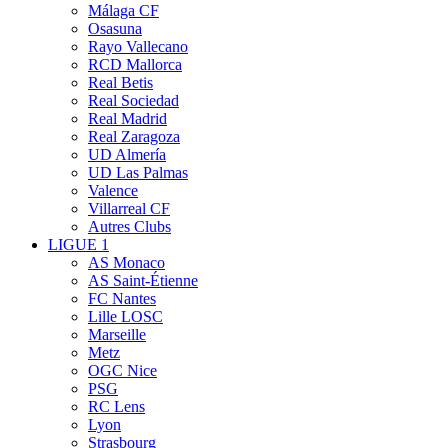
Málaga CF
Osasuna
Rayo Vallecano
RCD Mallorca
Real Betis
Real Sociedad
Real Madrid
Real Zaragoza
UD Almería
UD Las Palmas
Valence
Villarreal CF
Autres Clubs
LIGUE 1
AS Monaco
AS Saint-Étienne
FC Nantes
Lille LOSC
Marseille
Metz
OGC Nice
PSG
RC Lens
Lyon
Strasbourg