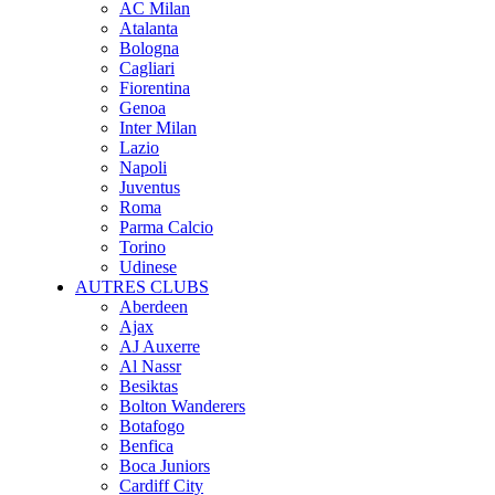
AC Milan
Atalanta
Bologna
Cagliari
Fiorentina
Genoa
Inter Milan
Lazio
Napoli
Juventus
Roma
Parma Calcio
Torino
Udinese
AUTRES CLUBS
Aberdeen
Ajax
AJ Auxerre
Al Nassr
Besiktas
Bolton Wanderers
Botafogo
Benfica
Boca Juniors
Cardiff City