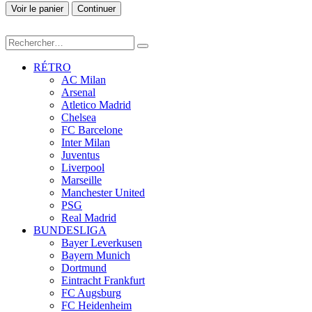
Voir le panier
Continuer
RÉTRO
AC Milan
Arsenal
Atletico Madrid
Chelsea
FC Barcelone
Inter Milan
Juventus
Liverpool
Marseille
Manchester United
PSG
Real Madrid
BUNDESLIGA
Bayer Leverkusen
Bayern Munich
Dortmund
Eintracht Frankfurt
FC Augsburg
FC Heidenheim