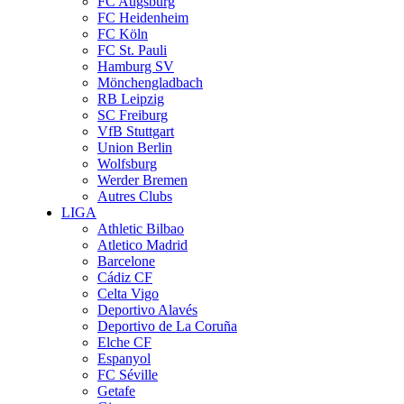
FC Augsburg
FC Heidenheim
FC Köln
FC St. Pauli
Hamburg SV
Mönchengladbach
RB Leipzig
SC Freiburg
VfB Stuttgart
Union Berlin
Wolfsburg
Werder Bremen
Autres Clubs
LIGA
Athletic Bilbao
Atletico Madrid
Barcelone
Cádiz CF
Celta Vigo
Deportivo Alavés
Deportivo de La Coruña
Elche CF
Espanyol
FC Séville
Getafe