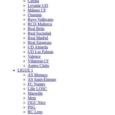
Girona
Levante UD
Málaga CF
Osasuna
Rayo Vallecano
RCD Mallorca
Real Betis
Real Sociedad
Real Madrid
Real Zaragoza
UD Almería
UD Las Palmas
Valence
Villarreal CF
Autres Clubs
LIGUE 1
AS Monaco
AS Saint-Étienne
FC Nantes
Lille LOSC
Marseille
Metz
OGC Nice
PSG
RC Lens