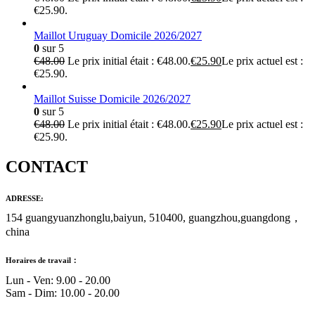
€25.90.
Maillot Uruguay Domicile 2026/2027
0
sur 5
€
48.00
Le prix initial était : €48.00.
€
25.90
Le prix actuel est :
€25.90.
Maillot Suisse Domicile 2026/2027
0
sur 5
€
48.00
Le prix initial était : €48.00.
€
25.90
Le prix actuel est :
€25.90.
CONTACT
ADRESSE:
154 guangyuanzhonglu,baiyun, 510400, guangzhou,guangdong，
china
Horaires de travail：
Lun - Ven: 9.00 - 20.00
Sam - Dim: 10.00 - 20.00