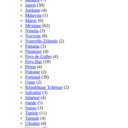
Japon
(30)
Jordanie
(4)
Malaysia
(1)
Maroc
(6)
Mexique
(62)
Nigeria
(3)
Norvege
(8)
Nouvelle-Zélande
(2)
Panama
(3)
Paraguay
(4)
Pays de Galles
(4)
Pays-Bas
(18)
Pérou
(4)
Pologne
(2)
Portugal
(39)
Qatar
(2)
République Tchèque
(2)
Salvador
(3)
Sénégal
(4)
Suede
(5)
Suisse
(3)
Tunisie
(11)
Turquie
(4)
Ukraine
(4)