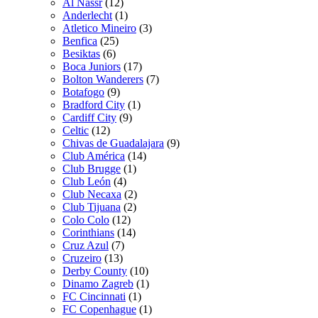
Al Nassr
(12)
Anderlecht
(1)
Atletico Mineiro
(3)
Benfica
(25)
Besiktas
(6)
Boca Juniors
(17)
Bolton Wanderers
(7)
Botafogo
(9)
Bradford City
(1)
Cardiff City
(9)
Celtic
(12)
Chivas de Guadalajara
(9)
Club América
(14)
Club Brugge
(1)
Club León
(4)
Club Necaxa
(2)
Club Tijuana
(2)
Colo Colo
(12)
Corinthians
(14)
Cruz Azul
(7)
Cruzeiro
(13)
Derby County
(10)
Dinamo Zagreb
(1)
FC Cincinnati
(1)
FC Copenhague
(1)