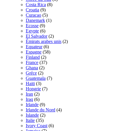
Costa Rica
(8)
Croatia
(9)
Curaçao
(5)
Danemark
(1)
Ecosse
(9)
Egypte
(6)
El Salvador
(2)
Émirats arabes unis
(2)
Equateur
(6)
Espagne
(58)
Finland
(2)
France
(37)
Ghana
(2)
Gréce
(2)
Guatemala
(7)
Haiti
(3)
Hongrie
(7)
Iran
(2)
Iraq
(6)
Irlande
(9)
Irlande du Nord
(4)
Islande
(2)
Italie
(35)
Ivory Coast
(6)
Jamaica
(7)