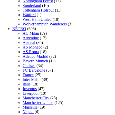
Nottingham Forest
(12)
Sunderland
(10)
Tottenham Hotspur
(11)
Watford
(1)
West Ham United
(18)
Wolverhampton Wanderers
(3)
RÉTRO
(696)
AC Milan
(59)
Argentine
(12)
Arsenal
(36)
AS Monaco
(2)
AS Roma
(18)
Atletico Madrid
(32)
Bayern Munich
(11)
Chelsea
(34)
FC Barcelone
(57)
France
(25)
Inter Milan
(39)
Italie
(18)
Juventus
(47)
Liverpool
(10)
Manchester City
(25)
Manchester United
(125)
Marseille
(19)
Napoli
(6)