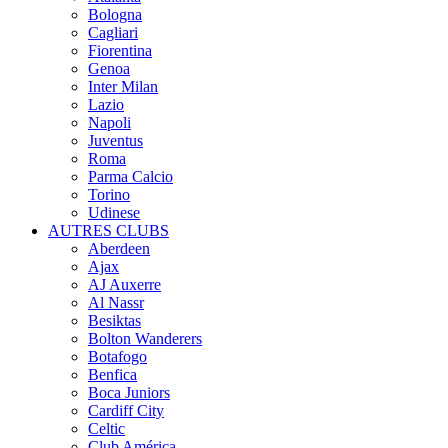
Bologna
Cagliari
Fiorentina
Genoa
Inter Milan
Lazio
Napoli
Juventus
Roma
Parma Calcio
Torino
Udinese
AUTRES CLUBS
Aberdeen
Ajax
AJ Auxerre
Al Nassr
Besiktas
Bolton Wanderers
Botafogo
Benfica
Boca Juniors
Cardiff City
Celtic
Club América