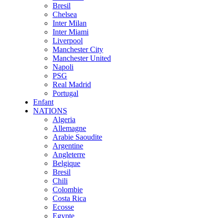
Bresil
Chelsea
Inter Milan
Inter Miami
Liverpool
Manchester City
Manchester United
Napoli
PSG
Real Madrid
Portugal
Enfant
NATIONS
Algeria
Allemagne
Arabie Saoudite
Argentine
Angleterre
Belgique
Bresil
Chili
Colombie
Costa Rica
Ecosse
Egypte