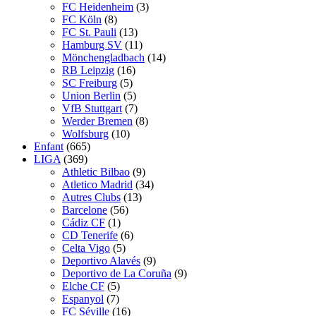
FC Heidenheim
(3)
FC Köln
(8)
FC St. Pauli
(13)
Hamburg SV
(11)
Mönchengladbach
(14)
RB Leipzig
(16)
SC Freiburg
(5)
Union Berlin
(5)
VfB Stuttgart
(7)
Werder Bremen
(8)
Wolfsburg
(10)
Enfant
(665)
LIGA
(369)
Athletic Bilbao
(9)
Atletico Madrid
(34)
Autres Clubs
(13)
Barcelone
(56)
Cádiz CF
(1)
CD Tenerife
(6)
Celta Vigo
(5)
Deportivo Alavés
(9)
Deportivo de La Coruña
(9)
Elche CF
(5)
Espanyol
(7)
FC Séville
(16)