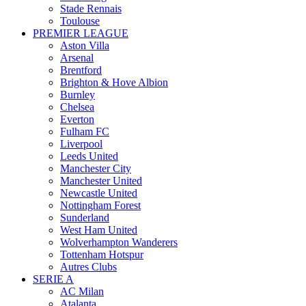
Stade Rennais
Toulouse
PREMIER LEAGUE
Aston Villa
Arsenal
Brentford
Brighton & Hove Albion
Burnley
Chelsea
Everton
Fulham FC
Liverpool
Leeds United
Manchester City
Manchester United
Newcastle United
Nottingham Forest
Sunderland
West Ham United
Wolverhampton Wanderers
Tottenham Hotspur
Autres Clubs
SERIE A
AC Milan
Atalanta