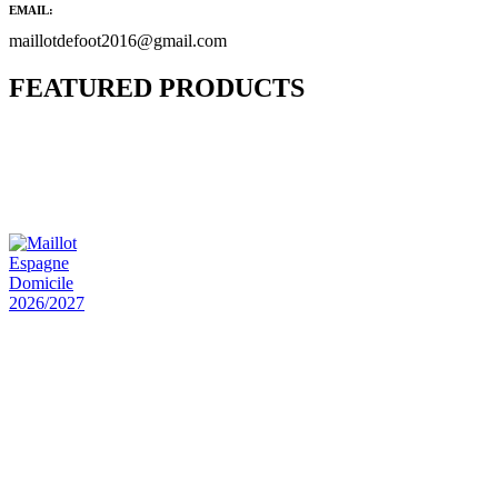
EMAIL:
maillotdefoot2016@gmail.com
FEATURED PRODUCTS
Maillot Bresil Domicile 2026/2027
€
48.00
Le prix initial était : €48.00.
€
25.90
Le prix
actuel est : €25.90.
Maillot Espagne Domicile 2026/2027
€
48.00
Le prix initial était : €48.00.
€
25.90
Le prix
actuel est : €25.90.
Maillot France Domicile 2026/2027
€
48.00
Le prix initial était : €48.00.
€
25.90
Le prix