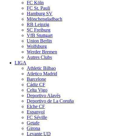
FC Köln
FC St. Pauli
Hamburg SV
Mönchengladbach
RB Leipzig
SC Freiburg
VfB Stuttgart
Union Berlin
Wolfsburg
Werder Bremen
Autres Clubs
LIGA
Athletic Bilbao
Atletico Madrid
Barcelone
Cádiz CF
Celta Vigo
Deportivo Alavés
Deportivo de La Coruña
Elche CF
Espanyol
FC Séville
Getafe
Girona
Levante UD