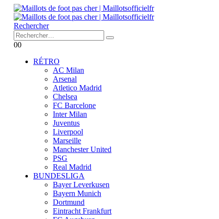
Rechercher
0
0
RÉTRO
AC Milan
Arsenal
Atletico Madrid
Chelsea
FC Barcelone
Inter Milan
Juventus
Liverpool
Marseille
Manchester United
PSG
Real Madrid
BUNDESLIGA
Bayer Leverkusen
Bayern Munich
Dortmund
Eintracht Frankfurt