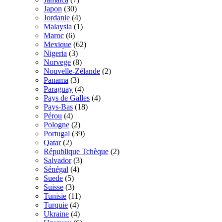
Japon
(30)
Jordanie
(4)
Malaysia
(1)
Maroc
(6)
Mexique
(62)
Nigeria
(3)
Norvege
(8)
Nouvelle-Zélande
(2)
Panama
(3)
Paraguay
(4)
Pays de Galles
(4)
Pays-Bas
(18)
Pérou
(4)
Pologne
(2)
Portugal
(39)
Qatar
(2)
République Tchèque
(2)
Salvador
(3)
Sénégal
(4)
Suede
(5)
Suisse
(3)
Tunisie
(11)
Turquie
(4)
Ukraine
(4)