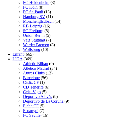
FC Heidenheim
(3)
FC Köln
(8)
FC St. Pauli
(13)
Hamburg SV
(11)
Mönchengladbach
(14)
RB Leipzig
(16)
SC Freiburg
(5)
Union Berlin
(5)
VfB Stuttgart
(7)
Werder Bremen
(8)
Wolfsburg
(10)
Enfant
(665)
LIGA
(369)
Athletic Bilbao
(9)
Atletico Madrid
(34)
Autres Clubs
(13)
Barcelone
(56)
Cádiz CF
(1)
CD Tenerife
(6)
Celta Vigo
(5)
Deportivo Alavés
(9)
Deportivo de La Coruña
(9)
Elche CF
(5)
Espanyol
(7)
FC Séville
(16)