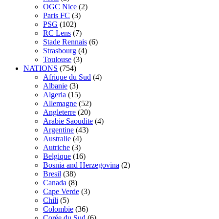
OGC Nice
(2)
Paris FC
(3)
PSG
(102)
RC Lens
(7)
Stade Rennais
(6)
Strasbourg
(4)
Toulouse
(3)
NATIONS
(754)
Afrique du Sud
(4)
Albanie
(3)
Algeria
(15)
Allemagne
(52)
Angleterre
(20)
Arabie Saoudite
(4)
Argentine
(43)
Australie
(4)
Autriche
(3)
Belgique
(16)
Bosnia and Herzegovina
(2)
Bresil
(38)
Canada
(8)
Cape Verde
(3)
Chili
(5)
Colombie
(36)
Corée du Sud
(6)