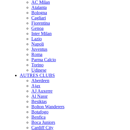
AC Milan
Atalanta
Bologna
Cagliari
Fiorentina
Genoa
Inter Milan
Lazio
Napoli
Juventus
Roma
Parma Calcio
Torino
Udinese
AUTRES CLUBS
Aberdeen
Ajax
AJ Auxerre
Al Nassr
Besiktas
Bolton Wanderers
Botafogo
Benfica
Boca Juniors
Cardiff City