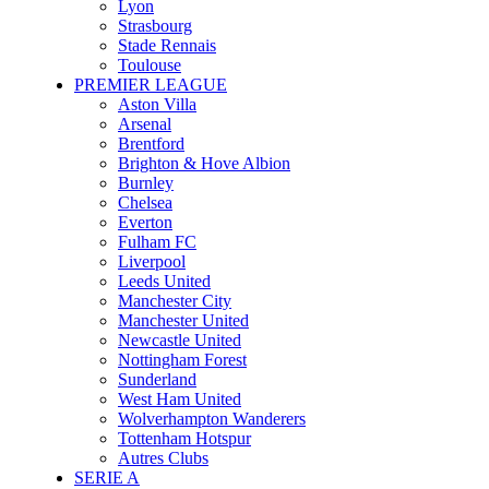
Lyon
Strasbourg
Stade Rennais
Toulouse
PREMIER LEAGUE
Aston Villa
Arsenal
Brentford
Brighton & Hove Albion
Burnley
Chelsea
Everton
Fulham FC
Liverpool
Leeds United
Manchester City
Manchester United
Newcastle United
Nottingham Forest
Sunderland
West Ham United
Wolverhampton Wanderers
Tottenham Hotspur
Autres Clubs
SERIE A