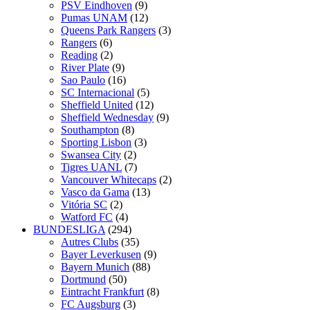
PSV Eindhoven
(9)
Pumas UNAM
(12)
Queens Park Rangers
(3)
Rangers
(6)
Reading
(2)
River Plate
(9)
Sao Paulo
(16)
SC Internacional
(5)
Sheffield United
(12)
Sheffield Wednesday
(9)
Southampton
(8)
Sporting Lisbon
(3)
Swansea City
(2)
Tigres UANL
(7)
Vancouver Whitecaps
(2)
Vasco da Gama
(13)
Vitória SC
(2)
Watford FC
(4)
BUNDESLIGA
(294)
Autres Clubs
(35)
Bayer Leverkusen
(9)
Bayern Munich
(88)
Dortmund
(50)
Eintracht Frankfurt
(8)
FC Augsburg
(3)