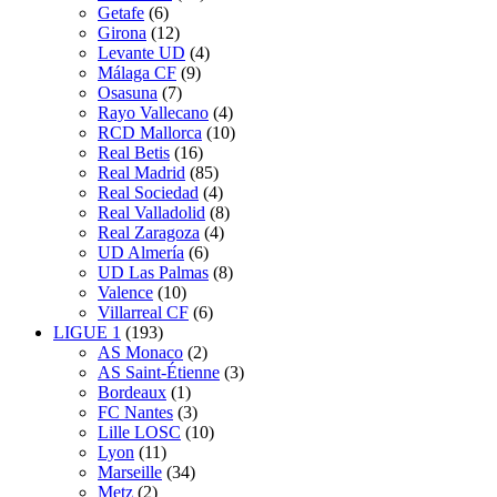
Getafe
(6)
Girona
(12)
Levante UD
(4)
Málaga CF
(9)
Osasuna
(7)
Rayo Vallecano
(4)
RCD Mallorca
(10)
Real Betis
(16)
Real Madrid
(85)
Real Sociedad
(4)
Real Valladolid
(8)
Real Zaragoza
(4)
UD Almería
(6)
UD Las Palmas
(8)
Valence
(10)
Villarreal CF
(6)
LIGUE 1
(193)
AS Monaco
(2)
AS Saint-Étienne
(3)
Bordeaux
(1)
FC Nantes
(3)
Lille LOSC
(10)
Lyon
(11)
Marseille
(34)
Metz
(2)