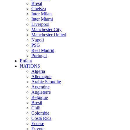
Bresil
Chelsea
Inter Milan
Inter Miami
Liverpool
Manchester City
Manchester United
Napoli
PSG
Real Madrid
Portugal
Enfant
NATIONS
Algeria
Allemagne
Arabie Saoudite
Argentine
Angleterre
Belgique
Bresil
Chili
Colombie
Costa Rica
Ecosse
Egypte