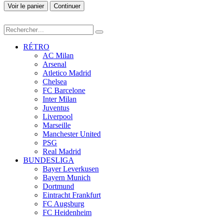
Voir le panier
Continuer
RÉTRO
AC Milan
Arsenal
Atletico Madrid
Chelsea
FC Barcelone
Inter Milan
Juventus
Liverpool
Marseille
Manchester United
PSG
Real Madrid
BUNDESLIGA
Bayer Leverkusen
Bayern Munich
Dortmund
Eintracht Frankfurt
FC Augsburg
FC Heidenheim