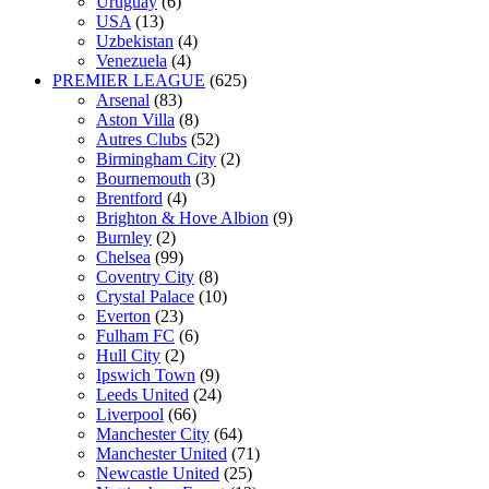
Uruguay
(6)
USA
(13)
Uzbekistan
(4)
Venezuela
(4)
PREMIER LEAGUE
(625)
Arsenal
(83)
Aston Villa
(8)
Autres Clubs
(52)
Birmingham City
(2)
Bournemouth
(3)
Brentford
(4)
Brighton & Hove Albion
(9)
Burnley
(2)
Chelsea
(99)
Coventry City
(8)
Crystal Palace
(10)
Everton
(23)
Fulham FC
(6)
Hull City
(2)
Ipswich Town
(9)
Leeds United
(24)
Liverpool
(66)
Manchester City
(64)
Manchester United
(71)
Newcastle United
(25)