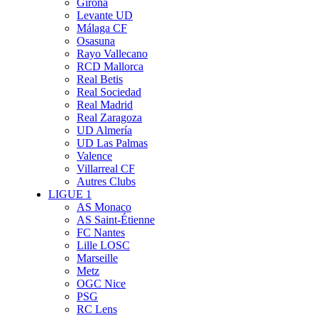
Girona
Levante UD
Málaga CF
Osasuna
Rayo Vallecano
RCD Mallorca
Real Betis
Real Sociedad
Real Madrid
Real Zaragoza
UD Almería
UD Las Palmas
Valence
Villarreal CF
Autres Clubs
LIGUE 1
AS Monaco
AS Saint-Étienne
FC Nantes
Lille LOSC
Marseille
Metz
OGC Nice
PSG
RC Lens