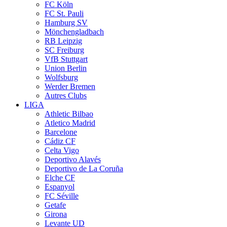
FC Köln
FC St. Pauli
Hamburg SV
Mönchengladbach
RB Leipzig
SC Freiburg
VfB Stuttgart
Union Berlin
Wolfsburg
Werder Bremen
Autres Clubs
LIGA
Athletic Bilbao
Atletico Madrid
Barcelone
Cádiz CF
Celta Vigo
Deportivo Alavés
Deportivo de La Coruña
Elche CF
Espanyol
FC Séville
Getafe
Girona
Levante UD