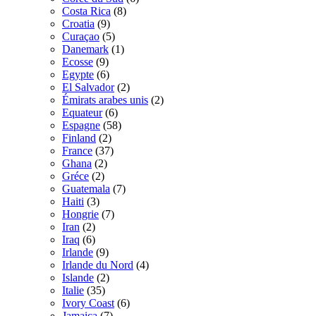
Costa Rica
(8)
Croatia
(9)
Curaçao
(5)
Danemark
(1)
Ecosse
(9)
Egypte
(6)
El Salvador
(2)
Émirats arabes unis
(2)
Equateur
(6)
Espagne
(58)
Finland
(2)
France
(37)
Ghana
(2)
Gréce
(2)
Guatemala
(7)
Haiti
(3)
Hongrie
(7)
Iran
(2)
Iraq
(6)
Irlande
(9)
Irlande du Nord
(4)
Islande
(2)
Italie
(35)
Ivory Coast
(6)
Jamaica
(7)