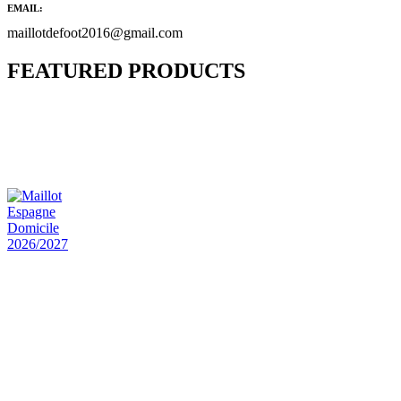
EMAIL:
maillotdefoot2016@gmail.com
FEATURED PRODUCTS
Maillot Bresil Domicile 2026/2027
€
48.00
Le prix initial était : €48.00.
€
25.90
Le prix
actuel est : €25.90.
Maillot Espagne Domicile 2026/2027
€
48.00
Le prix initial était : €48.00.
€
25.90
Le prix
actuel est : €25.90.
Maillot France Domicile 2026/2027
€
48.00
Le prix initial était : €48.00.
€
25.90
Le prix