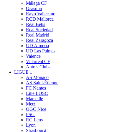
Málaga CF
Osasuna
Rayo Vallecano
RCD Mallorca
Real Betis
Real Sociedad
Real Madrid
Real Zaragoza
UD Almería
UD Las Palmas
Valence
Villarreal CF
Autres Clubs
LIGUE 1
AS Monaco
AS Saint-Étienne
FC Nantes
Lille LOSC
Marseille
Metz
OGC Nice
PSG
RC Lens
Lyon
Strasbourg