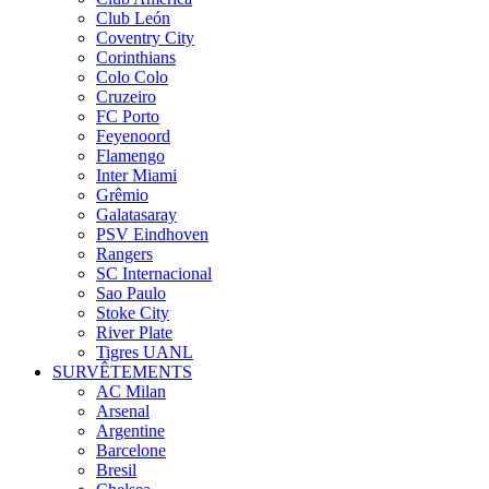
Club León
Coventry City
Corinthians
Colo Colo
Cruzeiro
FC Porto
Feyenoord
Flamengo
Inter Miami
Grêmio
Galatasaray
PSV Eindhoven
Rangers
SC Internacional
Sao Paulo
Stoke City
River Plate
Tigres UANL
SURVÊTEMENTS
AC Milan
Arsenal
Argentine
Barcelone
Bresil