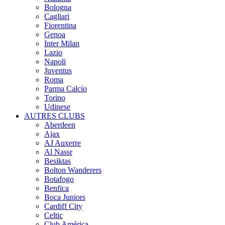
Bologna
Cagliari
Fiorentina
Genoa
Inter Milan
Lazio
Napoli
Juventus
Roma
Parma Calcio
Torino
Udinese
AUTRES CLUBS
Aberdeen
Ajax
AJ Auxerre
Al Nassr
Besiktas
Bolton Wanderers
Botafogo
Benfica
Boca Juniors
Cardiff City
Celtic
Club América