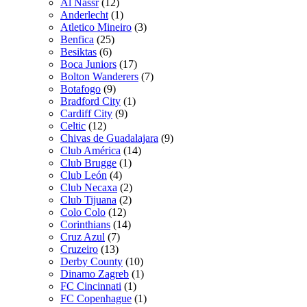
Al Nassr
(12)
Anderlecht
(1)
Atletico Mineiro
(3)
Benfica
(25)
Besiktas
(6)
Boca Juniors
(17)
Bolton Wanderers
(7)
Botafogo
(9)
Bradford City
(1)
Cardiff City
(9)
Celtic
(12)
Chivas de Guadalajara
(9)
Club América
(14)
Club Brugge
(1)
Club León
(4)
Club Necaxa
(2)
Club Tijuana
(2)
Colo Colo
(12)
Corinthians
(14)
Cruz Azul
(7)
Cruzeiro
(13)
Derby County
(10)
Dinamo Zagreb
(1)
FC Cincinnati
(1)
FC Copenhague
(1)