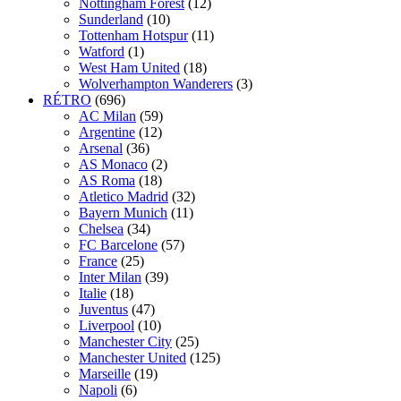
Nottingham Forest
(12)
Sunderland
(10)
Tottenham Hotspur
(11)
Watford
(1)
West Ham United
(18)
Wolverhampton Wanderers
(3)
RÉTRO
(696)
AC Milan
(59)
Argentine
(12)
Arsenal
(36)
AS Monaco
(2)
AS Roma
(18)
Atletico Madrid
(32)
Bayern Munich
(11)
Chelsea
(34)
FC Barcelone
(57)
France
(25)
Inter Milan
(39)
Italie
(18)
Juventus
(47)
Liverpool
(10)
Manchester City
(25)
Manchester United
(125)
Marseille
(19)
Napoli
(6)