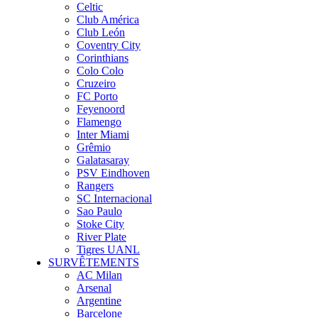
Celtic
Club América
Club León
Coventry City
Corinthians
Colo Colo
Cruzeiro
FC Porto
Feyenoord
Flamengo
Inter Miami
Grêmio
Galatasaray
PSV Eindhoven
Rangers
SC Internacional
Sao Paulo
Stoke City
River Plate
Tigres UANL
SURVÊTEMENTS
AC Milan
Arsenal
Argentine
Barcelone