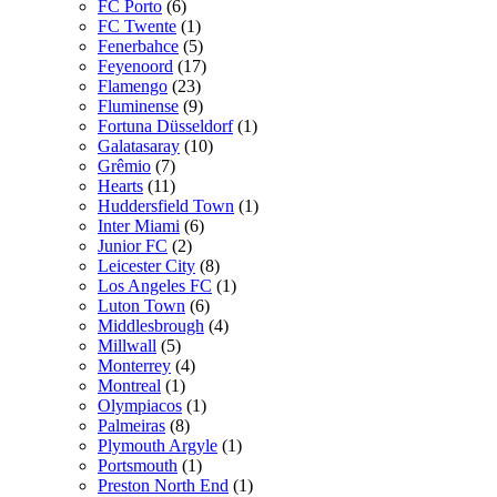
FC Porto
(6)
FC Twente
(1)
Fenerbahce
(5)
Feyenoord
(17)
Flamengo
(23)
Fluminense
(9)
Fortuna Düsseldorf
(1)
Galatasaray
(10)
Grêmio
(7)
Hearts
(11)
Huddersfield Town
(1)
Inter Miami
(6)
Junior FC
(2)
Leicester City
(8)
Los Angeles FC
(1)
Luton Town
(6)
Middlesbrough
(4)
Millwall
(5)
Monterrey
(4)
Montreal
(1)
Olympiacos
(1)
Palmeiras
(8)
Plymouth Argyle
(1)
Portsmouth
(1)
Preston North End
(1)