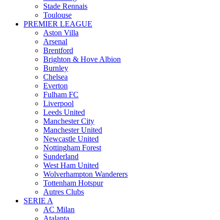
Stade Rennais
Toulouse
PREMIER LEAGUE
Aston Villa
Arsenal
Brentford
Brighton & Hove Albion
Burnley
Chelsea
Everton
Fulham FC
Liverpool
Leeds United
Manchester City
Manchester United
Newcastle United
Nottingham Forest
Sunderland
West Ham United
Wolverhampton Wanderers
Tottenham Hotspur
Autres Clubs
SERIE A
AC Milan
Atalanta