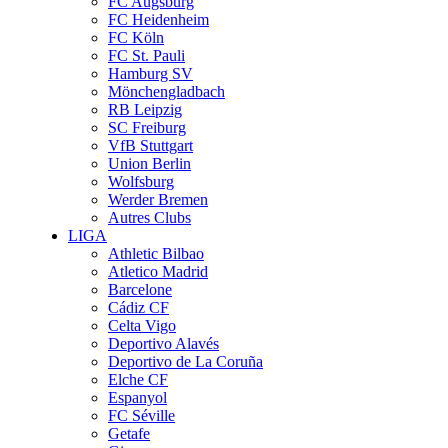
FC Augsburg
FC Heidenheim
FC Köln
FC St. Pauli
Hamburg SV
Mönchengladbach
RB Leipzig
SC Freiburg
VfB Stuttgart
Union Berlin
Wolfsburg
Werder Bremen
Autres Clubs
LIGA
Athletic Bilbao
Atletico Madrid
Barcelone
Cádiz CF
Celta Vigo
Deportivo Alavés
Deportivo de La Coruña
Elche CF
Espanyol
FC Séville
Getafe