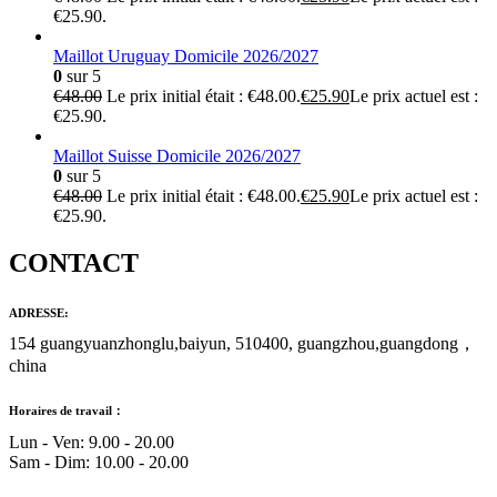
€25.90.
Maillot Uruguay Domicile 2026/2027
0
sur 5
€
48.00
Le prix initial était : €48.00.
€
25.90
Le prix actuel est :
€25.90.
Maillot Suisse Domicile 2026/2027
0
sur 5
€
48.00
Le prix initial était : €48.00.
€
25.90
Le prix actuel est :
€25.90.
CONTACT
ADRESSE:
154 guangyuanzhonglu,baiyun, 510400, guangzhou,guangdong，
china
Horaires de travail：
Lun - Ven: 9.00 - 20.00
Sam - Dim: 10.00 - 20.00