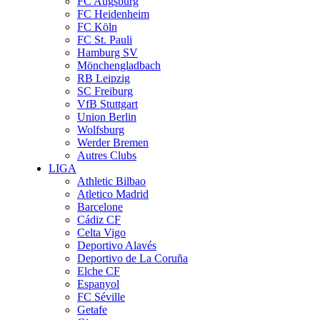
FC Augsburg
FC Heidenheim
FC Köln
FC St. Pauli
Hamburg SV
Mönchengladbach
RB Leipzig
SC Freiburg
VfB Stuttgart
Union Berlin
Wolfsburg
Werder Bremen
Autres Clubs
LIGA
Athletic Bilbao
Atletico Madrid
Barcelone
Cádiz CF
Celta Vigo
Deportivo Alavés
Deportivo de La Coruña
Elche CF
Espanyol
FC Séville
Getafe