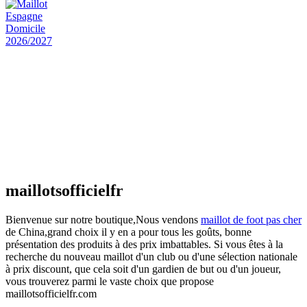
Maillot Espagne Domicile 2026/2027
€
48.00
Le prix initial était : €48.00.
€
25.90
Le prix
actuel est : €25.90.
Maillot France Domicile 2026/2027
€
48.00
Le prix initial était : €48.00.
€
25.90
Le prix
actuel est : €25.90.
maillotsofficielfr
Bienvenue sur notre boutique,Nous vendons
maillot de foot pas cher
de China,grand choix il y en a pour tous les goûts, bonne
présentation des produits à des prix imbattables. Si vous êtes à la
recherche du nouveau maillot d'un club ou d'une sélection nationale
à prix discount, que cela soit d'un gardien de but ou d'un joueur,
vous trouverez parmi le vaste choix que propose
maillotsofficielfr.com