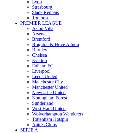
Lyon
Strasbourg
Stade Rennais
Toulouse
PREMIER LEAGUE
Aston Villa
Arsenal
Brentford
Brighton & Hove Albion
Burnley
Chelsea
Everton
Fulham FC
Liverpool
Leeds United
Manchester City
Manchester United
Newcastle United
Nottingham Forest
Sunderland
West Ham United
Wolverhampton Wanderers
Tottenham Hotspur
Autres Clubs
SERIE A