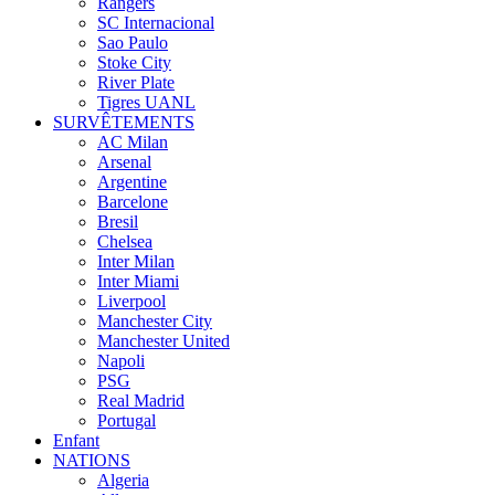
Rangers
SC Internacional
Sao Paulo
Stoke City
River Plate
Tigres UANL
SURVÊTEMENTS
AC Milan
Arsenal
Argentine
Barcelone
Bresil
Chelsea
Inter Milan
Inter Miami
Liverpool
Manchester City
Manchester United
Napoli
PSG
Real Madrid
Portugal
Enfant
NATIONS
Algeria