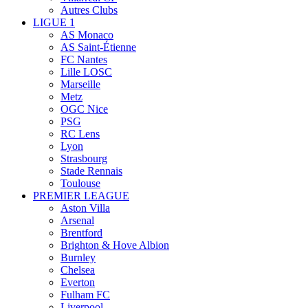
Autres Clubs
LIGUE 1
AS Monaco
AS Saint-Étienne
FC Nantes
Lille LOSC
Marseille
Metz
OGC Nice
PSG
RC Lens
Lyon
Strasbourg
Stade Rennais
Toulouse
PREMIER LEAGUE
Aston Villa
Arsenal
Brentford
Brighton & Hove Albion
Burnley
Chelsea
Everton
Fulham FC
Liverpool