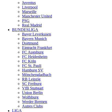
Juventus
Liverpool
Marseille
Manchester United
PSG
Real Madrid
BUNDESLIGA
Bayer Leverkusen
Bayern Munich
Dortmund
Eintracht Frankfurt
FC Augsburg
FC Heidenheim
FC Köln
FC St. Pauli
Hamburg SV
Mönchengladbach
RB Leipzig
SC Freiburg
VfB Stuttgart
Union Berlin
Wolfsburg
Werder Bremen
Autres Clubs
LIGA