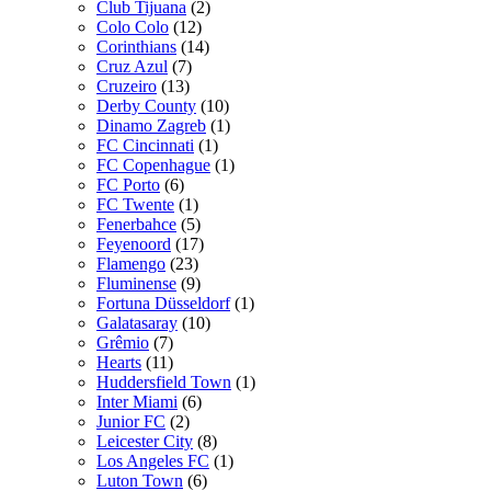
Club Tijuana
(2)
Colo Colo
(12)
Corinthians
(14)
Cruz Azul
(7)
Cruzeiro
(13)
Derby County
(10)
Dinamo Zagreb
(1)
FC Cincinnati
(1)
FC Copenhague
(1)
FC Porto
(6)
FC Twente
(1)
Fenerbahce
(5)
Feyenoord
(17)
Flamengo
(23)
Fluminense
(9)
Fortuna Düsseldorf
(1)
Galatasaray
(10)
Grêmio
(7)
Hearts
(11)
Huddersfield Town
(1)
Inter Miami
(6)
Junior FC
(2)
Leicester City
(8)
Los Angeles FC
(1)
Luton Town
(6)