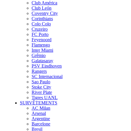
Club América
Club León
Coventry City
Corinthians
Colo Colo
Cruzeiro
FC Porto
Feyenoord
Flamengo
Inter Miami
Grêmio
Galatasaray
PSV Eindhoven
Rangers
SC Internacional
Sao Paulo
Stoke City
River Plate
Tigres UANL
SURVÊTEMENTS
AC Milan
Arsenal
Argentine
Barcelone
Bresil