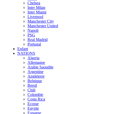
Chelsea
Inter Milan
Inter Miami
Liverpool
Manchester City
Manchester United
Napoli
PSG
Real Madrid
Portugal
Enfant
NATIONS
Algeria
Allemagne
Arabie Saoudite
Argentine
Angleterre
Belgique
Bresil
Chili
Colombie
Costa Rica
Ecosse
Egypte
Espagne