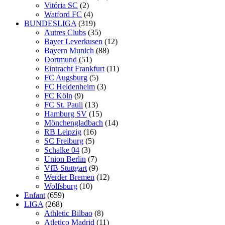
Vitória SC
(2)
Watford FC
(4)
BUNDESLIGA
(319)
Autres Clubs
(35)
Bayer Leverkusen
(12)
Bayern Munich
(88)
Dortmund
(51)
Eintracht Frankfurt
(11)
FC Augsburg
(5)
FC Heidenheim
(3)
FC Köln
(9)
FC St. Pauli
(13)
Hamburg SV
(15)
Mönchengladbach
(14)
RB Leipzig
(16)
SC Freiburg
(5)
Schalke 04
(3)
Union Berlin
(7)
VfB Stuttgart
(9)
Werder Bremen
(12)
Wolfsburg
(10)
Enfant
(659)
LIGA
(268)
Athletic Bilbao
(8)
Atletico Madrid
(11)