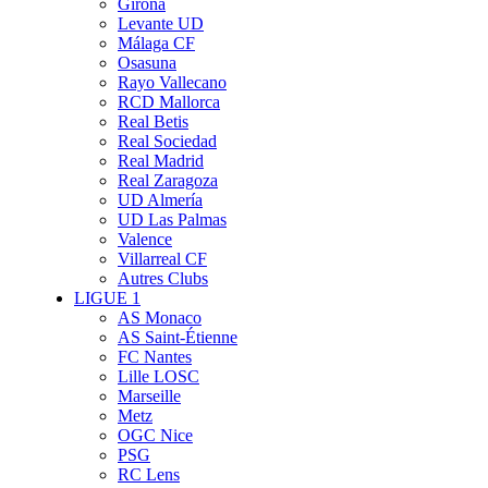
Girona
Levante UD
Málaga CF
Osasuna
Rayo Vallecano
RCD Mallorca
Real Betis
Real Sociedad
Real Madrid
Real Zaragoza
UD Almería
UD Las Palmas
Valence
Villarreal CF
Autres Clubs
LIGUE 1
AS Monaco
AS Saint-Étienne
FC Nantes
Lille LOSC
Marseille
Metz
OGC Nice
PSG
RC Lens