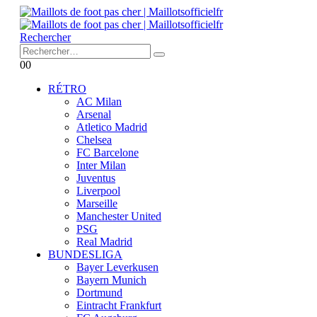
Rechercher
0
0
RÉTRO
AC Milan
Arsenal
Atletico Madrid
Chelsea
FC Barcelone
Inter Milan
Juventus
Liverpool
Marseille
Manchester United
PSG
Real Madrid
BUNDESLIGA
Bayer Leverkusen
Bayern Munich
Dortmund
Eintracht Frankfurt