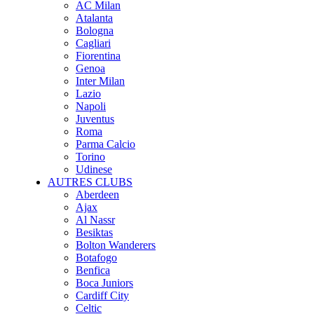
AC Milan
Atalanta
Bologna
Cagliari
Fiorentina
Genoa
Inter Milan
Lazio
Napoli
Juventus
Roma
Parma Calcio
Torino
Udinese
AUTRES CLUBS
Aberdeen
Ajax
Al Nassr
Besiktas
Bolton Wanderers
Botafogo
Benfica
Boca Juniors
Cardiff City
Celtic