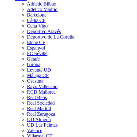
Athletic Bilbao
Atletico Madrid
Barcelone
Cádiz CF
Celta Vigo
Deportivo Alavés
Deportivo de La Coruña
Elche CF
Espanyol
FC Séville
Getafe
Girona
Levante UD
Málaga CF
Osasuna
Rayo Vallecano
RCD Mallorca
Real Betis
Real Sociedad
Real Madrid
Real Zaragoza
UD Almería
UD Las Palmas
Valence
Villarreal CF