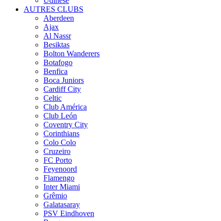
Udinese
AUTRES CLUBS
Aberdeen
Ajax
Al Nassr
Besiktas
Bolton Wanderers
Botafogo
Benfica
Boca Juniors
Cardiff City
Celtic
Club América
Club León
Coventry City
Corinthians
Colo Colo
Cruzeiro
FC Porto
Feyenoord
Flamengo
Inter Miami
Grêmio
Galatasaray
PSV Eindhoven