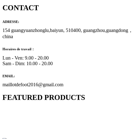
CONTACT
ADRESSE:
154 guangyuanzhonglu,baiyun, 510400, guangzhou,guangdong，
china
Horaires de travail：
Lun - Ven: 9.00 - 20.00
Sam - Dim: 10.00 - 20.00
EMAIL:
maillotdefoot2016@gmail.com
FEATURED PRODUCTS
Maillot Bresil Domicile 2026/2027
€
48.00
Le prix initial était : €48.00.
€
25.90
Le prix
actuel est : €25.90.