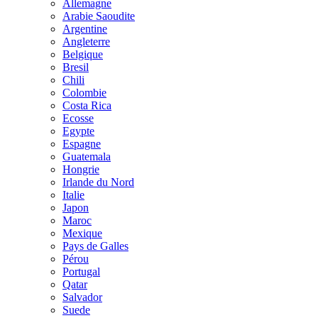
Allemagne
Arabie Saoudite
Argentine
Angleterre
Belgique
Bresil
Chili
Colombie
Costa Rica
Ecosse
Egypte
Espagne
Guatemala
Hongrie
Irlande du Nord
Italie
Japon
Maroc
Mexique
Pays de Galles
Pérou
Portugal
Qatar
Salvador
Suede