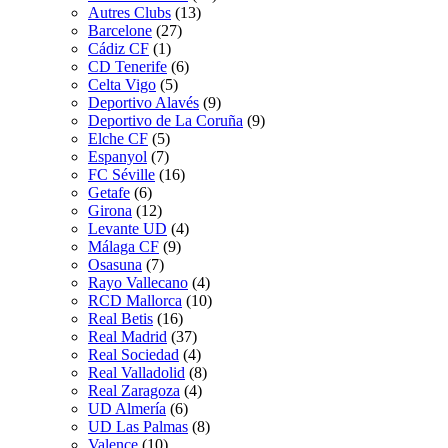
Autres Clubs
(13)
Barcelone
(27)
Cádiz CF
(1)
CD Tenerife
(6)
Celta Vigo
(5)
Deportivo Alavés
(9)
Deportivo de La Coruña
(9)
Elche CF
(5)
Espanyol
(7)
FC Séville
(16)
Getafe
(6)
Girona
(12)
Levante UD
(4)
Málaga CF
(9)
Osasuna
(7)
Rayo Vallecano
(4)
RCD Mallorca
(10)
Real Betis
(16)
Real Madrid
(37)
Real Sociedad
(4)
Real Valladolid
(8)
Real Zaragoza
(4)
UD Almería
(6)
UD Las Palmas
(8)
Valence
(10)