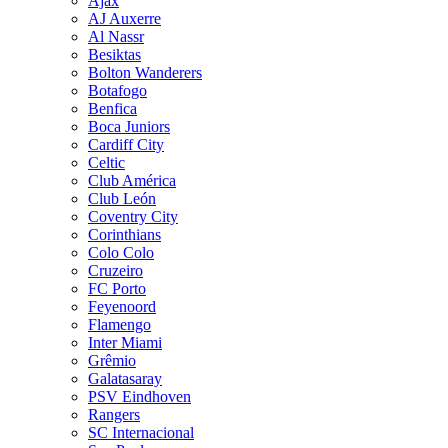
Ajax
AJ Auxerre
Al Nassr
Besiktas
Bolton Wanderers
Botafogo
Benfica
Boca Juniors
Cardiff City
Celtic
Club América
Club León
Coventry City
Corinthians
Colo Colo
Cruzeiro
FC Porto
Feyenoord
Flamengo
Inter Miami
Grêmio
Galatasaray
PSV Eindhoven
Rangers
SC Internacional