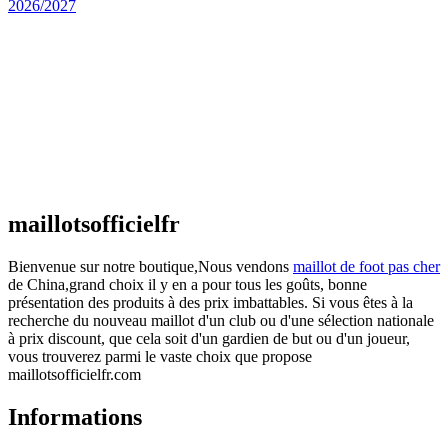
Maillot Espagne Domicile 2026/2027
€
48.00
Le prix initial était : €48.00.
€
25.90
Le prix
actuel est : €25.90.
Maillot France Domicile 2026/2027
€
48.00
Le prix initial était : €48.00.
€
25.90
Le prix
actuel est : €25.90.
maillotsofficielfr
Bienvenue sur notre boutique,Nous vendons
maillot de foot pas cher
de China,grand choix il y en a pour tous les goûts, bonne
présentation des produits à des prix imbattables. Si vous êtes à la
recherche du nouveau maillot d'un club ou d'une sélection nationale
à prix discount, que cela soit d'un gardien de but ou d'un joueur,
vous trouverez parmi le vaste choix que propose
maillotsofficielfr.com
Informations