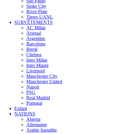
Sao Paulo
Stoke City
River Plate
Tigres UANL
SURVÊTEMENTS
AC Milan
Arsenal
Argentine
Barcelone
Bresil
Chelsea
Inter Milan
Inter Miami
Liverpool
Manchester City
Manchester United
Napoli
PSG
Real Madrid
Portugal
Enfant
NATIONS
Algeria
Allemagne
Arabie Saoudite