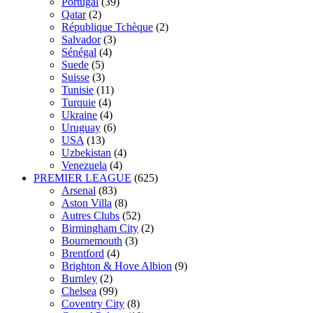
Portugal
(39)
Qatar
(2)
République Tchèque
(2)
Salvador
(3)
Sénégal
(4)
Suede
(5)
Suisse
(3)
Tunisie
(11)
Turquie
(4)
Ukraine
(4)
Uruguay
(6)
USA
(13)
Uzbekistan
(4)
Venezuela
(4)
PREMIER LEAGUE
(625)
Arsenal
(83)
Aston Villa
(8)
Autres Clubs
(52)
Birmingham City
(2)
Bournemouth
(3)
Brentford
(4)
Brighton & Hove Albion
(9)
Burnley
(2)
Chelsea
(99)
Coventry City
(8)