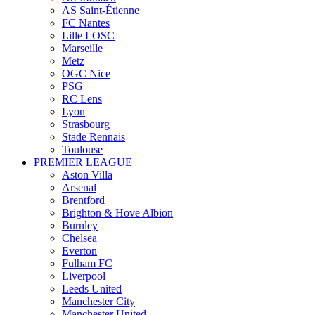
AS Saint-Étienne
FC Nantes
Lille LOSC
Marseille
Metz
OGC Nice
PSG
RC Lens
Lyon
Strasbourg
Stade Rennais
Toulouse
PREMIER LEAGUE
Aston Villa
Arsenal
Brentford
Brighton & Hove Albion
Burnley
Chelsea
Everton
Fulham FC
Liverpool
Leeds United
Manchester City
Manchester United