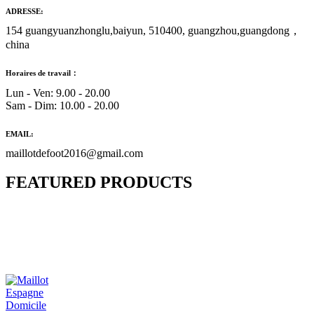
ADRESSE:
154 guangyuanzhonglu,baiyun, 510400, guangzhou,guangdong，
china
Horaires de travail：
Lun - Ven: 9.00 - 20.00
Sam - Dim: 10.00 - 20.00
EMAIL:
maillotdefoot2016@gmail.com
FEATURED PRODUCTS
Maillot Bresil Domicile 2026/2027
€
48.00
Le prix initial était : €48.00.
€
25.90
Le prix
actuel est : €25.90.