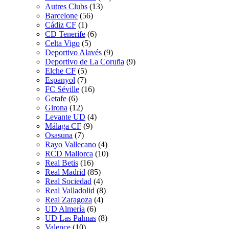
Autres Clubs
(13)
Barcelone
(56)
Cádiz CF
(1)
CD Tenerife
(6)
Celta Vigo
(5)
Deportivo Alavés
(9)
Deportivo de La Coruña
(9)
Elche CF
(5)
Espanyol
(7)
FC Séville
(16)
Getafe
(6)
Girona
(12)
Levante UD
(4)
Málaga CF
(9)
Osasuna
(7)
Rayo Vallecano
(4)
RCD Mallorca
(10)
Real Betis
(16)
Real Madrid
(85)
Real Sociedad
(4)
Real Valladolid
(8)
Real Zaragoza
(4)
UD Almería
(6)
UD Las Palmas
(8)
Valence
(10)