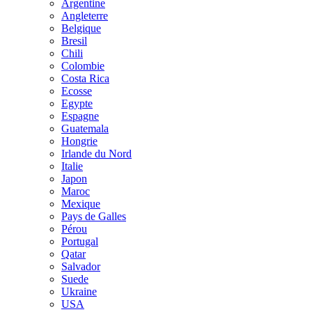
Argentine
Angleterre
Belgique
Bresil
Chili
Colombie
Costa Rica
Ecosse
Egypte
Espagne
Guatemala
Hongrie
Irlande du Nord
Italie
Japon
Maroc
Mexique
Pays de Galles
Pérou
Portugal
Qatar
Salvador
Suede
Ukraine
USA