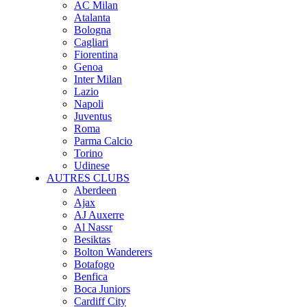
AC Milan
Atalanta
Bologna
Cagliari
Fiorentina
Genoa
Inter Milan
Lazio
Napoli
Juventus
Roma
Parma Calcio
Torino
Udinese
AUTRES CLUBS
Aberdeen
Ajax
AJ Auxerre
Al Nassr
Besiktas
Bolton Wanderers
Botafogo
Benfica
Boca Juniors
Cardiff City