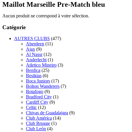
Maillot Marseille Pre-Match bleu
Aucun produit ne correspond à votre sélection.
Catégorie
AUTRES CLUBS
(477)
Aberdeen
(11)
Ajax
(9)
Al Nassr
(12)
Anderlecht
(1)
Atletico Mineiro
(3)
Benfica
(25)
Besiktas
(6)
Boca Juniors
(17)
Bolton Wanderers
(7)
Botafogo
(9)
Bradford City
(1)
Cardiff City
(9)
Celtic
(12)
Chivas de Guadalajara
(9)
Club América
(14)
Club Brugge
(1)
Club León
(4)