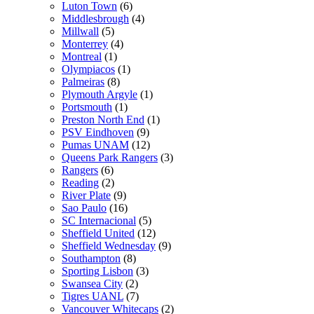
Luton Town
(6)
Middlesbrough
(4)
Millwall
(5)
Monterrey
(4)
Montreal
(1)
Olympiacos
(1)
Palmeiras
(8)
Plymouth Argyle
(1)
Portsmouth
(1)
Preston North End
(1)
PSV Eindhoven
(9)
Pumas UNAM
(12)
Queens Park Rangers
(3)
Rangers
(6)
Reading
(2)
River Plate
(9)
Sao Paulo
(16)
SC Internacional
(5)
Sheffield United
(12)
Sheffield Wednesday
(9)
Southampton
(8)
Sporting Lisbon
(3)
Swansea City
(2)
Tigres UANL
(7)
Vancouver Whitecaps
(2)