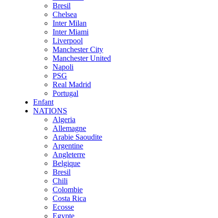
Bresil
Chelsea
Inter Milan
Inter Miami
Liverpool
Manchester City
Manchester United
Napoli
PSG
Real Madrid
Portugal
Enfant
NATIONS
Algeria
Allemagne
Arabie Saoudite
Argentine
Angleterre
Belgique
Bresil
Chili
Colombie
Costa Rica
Ecosse
Egypte