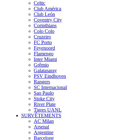
Celtic
Club América
Club León
Coventry City
Corinthians
Colo Colo
Cruzeiro
FC Porto
Feyenoord
Flamengo
Inter Miami
Grêmio
Galatasaray
PSV Eindhoven
Rangers
SC Internacional
Sao Paulo
Stoke City
River Plate
Tigres UANL
SURVÊTEMENTS
AC Milan
Arsenal
Argentine
Barcelone