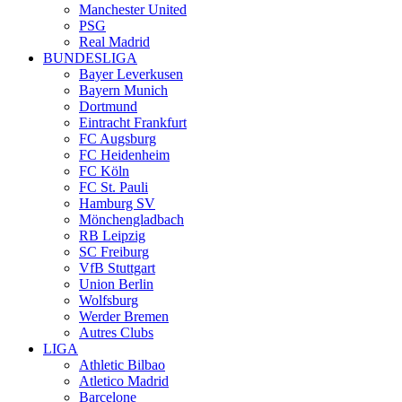
Manchester United
PSG
Real Madrid
BUNDESLIGA
Bayer Leverkusen
Bayern Munich
Dortmund
Eintracht Frankfurt
FC Augsburg
FC Heidenheim
FC Köln
FC St. Pauli
Hamburg SV
Mönchengladbach
RB Leipzig
SC Freiburg
VfB Stuttgart
Union Berlin
Wolfsburg
Werder Bremen
Autres Clubs
LIGA
Athletic Bilbao
Atletico Madrid
Barcelone