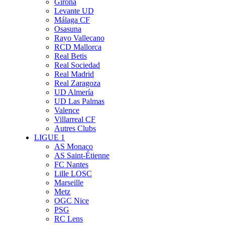
Girona
Levante UD
Málaga CF
Osasuna
Rayo Vallecano
RCD Mallorca
Real Betis
Real Sociedad
Real Madrid
Real Zaragoza
UD Almería
UD Las Palmas
Valence
Villarreal CF
Autres Clubs
LIGUE 1
AS Monaco
AS Saint-Étienne
FC Nantes
Lille LOSC
Marseille
Metz
OGC Nice
PSG
RC Lens