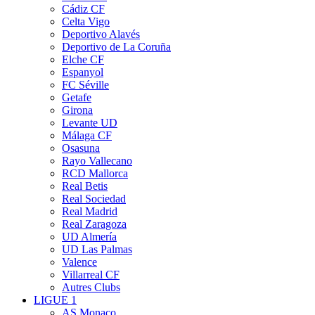
Cádiz CF
Celta Vigo
Deportivo Alavés
Deportivo de La Coruña
Elche CF
Espanyol
FC Séville
Getafe
Girona
Levante UD
Málaga CF
Osasuna
Rayo Vallecano
RCD Mallorca
Real Betis
Real Sociedad
Real Madrid
Real Zaragoza
UD Almería
UD Las Palmas
Valence
Villarreal CF
Autres Clubs
LIGUE 1
AS Monaco