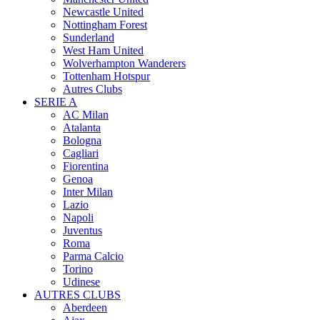
Newcastle United
Nottingham Forest
Sunderland
West Ham United
Wolverhampton Wanderers
Tottenham Hotspur
Autres Clubs
SERIE A
AC Milan
Atalanta
Bologna
Cagliari
Fiorentina
Genoa
Inter Milan
Lazio
Napoli
Juventus
Roma
Parma Calcio
Torino
Udinese
AUTRES CLUBS
Aberdeen