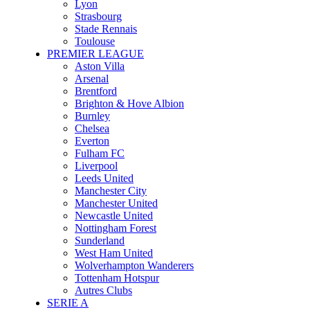
Lyon
Strasbourg
Stade Rennais
Toulouse
PREMIER LEAGUE
Aston Villa
Arsenal
Brentford
Brighton & Hove Albion
Burnley
Chelsea
Everton
Fulham FC
Liverpool
Leeds United
Manchester City
Manchester United
Newcastle United
Nottingham Forest
Sunderland
West Ham United
Wolverhampton Wanderers
Tottenham Hotspur
Autres Clubs
SERIE A