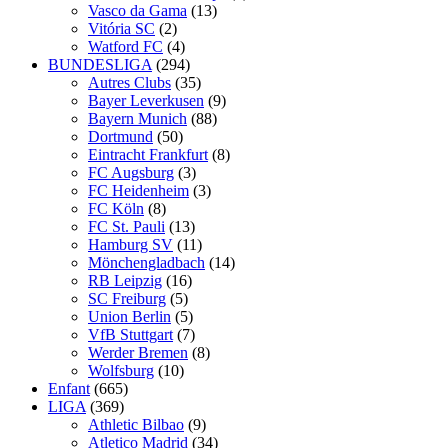
Vasco da Gama
(13)
Vitória SC
(2)
Watford FC
(4)
BUNDESLIGA
(294)
Autres Clubs
(35)
Bayer Leverkusen
(9)
Bayern Munich
(88)
Dortmund
(50)
Eintracht Frankfurt
(8)
FC Augsburg
(3)
FC Heidenheim
(3)
FC Köln
(8)
FC St. Pauli
(13)
Hamburg SV
(11)
Mönchengladbach
(14)
RB Leipzig
(16)
SC Freiburg
(5)
Union Berlin
(5)
VfB Stuttgart
(7)
Werder Bremen
(8)
Wolfsburg
(10)
Enfant
(665)
LIGA
(369)
Athletic Bilbao
(9)
Atletico Madrid
(34)