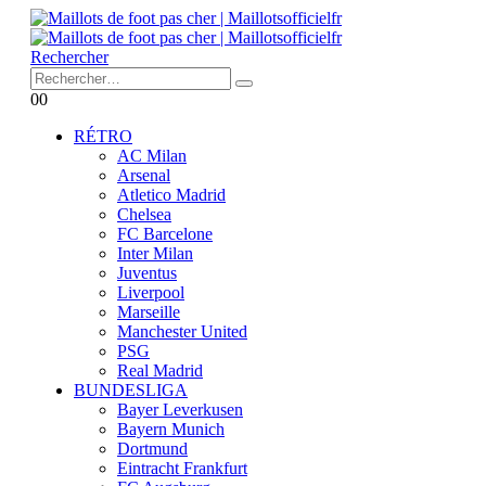
Rechercher
0
0
RÉTRO
AC Milan
Arsenal
Atletico Madrid
Chelsea
FC Barcelone
Inter Milan
Juventus
Liverpool
Marseille
Manchester United
PSG
Real Madrid
BUNDESLIGA
Bayer Leverkusen
Bayern Munich
Dortmund
Eintracht Frankfurt