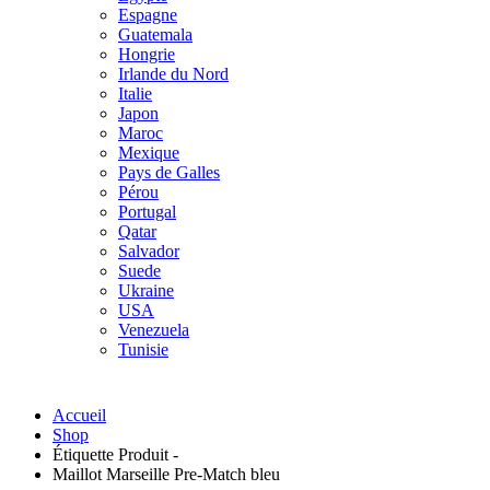
Espagne
Guatemala
Hongrie
Irlande du Nord
Italie
Japon
Maroc
Mexique
Pays de Galles
Pérou
Portugal
Qatar
Salvador
Suede
Ukraine
USA
Venezuela
Tunisie
Accueil
Shop
Étiquette Produit -
Maillot Marseille Pre-Match bleu