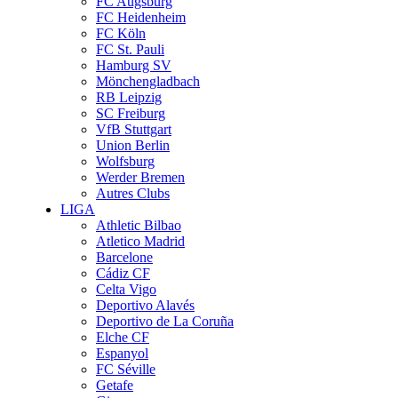
FC Augsburg
FC Heidenheim
FC Köln
FC St. Pauli
Hamburg SV
Mönchengladbach
RB Leipzig
SC Freiburg
VfB Stuttgart
Union Berlin
Wolfsburg
Werder Bremen
Autres Clubs
LIGA
Athletic Bilbao
Atletico Madrid
Barcelone
Cádiz CF
Celta Vigo
Deportivo Alavés
Deportivo de La Coruña
Elche CF
Espanyol
FC Séville
Getafe