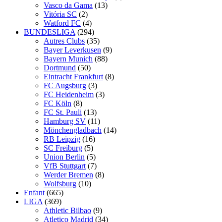
Vasco da Gama
(13)
Vitória SC
(2)
Watford FC
(4)
BUNDESLIGA
(294)
Autres Clubs
(35)
Bayer Leverkusen
(9)
Bayern Munich
(88)
Dortmund
(50)
Eintracht Frankfurt
(8)
FC Augsburg
(3)
FC Heidenheim
(3)
FC Köln
(8)
FC St. Pauli
(13)
Hamburg SV
(11)
Mönchengladbach
(14)
RB Leipzig
(16)
SC Freiburg
(5)
Union Berlin
(5)
VfB Stuttgart
(7)
Werder Bremen
(8)
Wolfsburg
(10)
Enfant
(665)
LIGA
(369)
Athletic Bilbao
(9)
Atletico Madrid
(34)