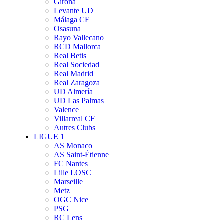
Girona
Levante UD
Málaga CF
Osasuna
Rayo Vallecano
RCD Mallorca
Real Betis
Real Sociedad
Real Madrid
Real Zaragoza
UD Almería
UD Las Palmas
Valence
Villarreal CF
Autres Clubs
LIGUE 1
AS Monaco
AS Saint-Étienne
FC Nantes
Lille LOSC
Marseille
Metz
OGC Nice
PSG
RC Lens