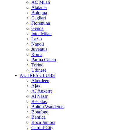
AC Milan
Atalanta
Bologna
Cagliari
Fiorentina
Genoa
Inter Milan
Lazio
Napoli
Juventus
Roma
Parma Calcio
Torino
Udinese
AUTRES CLUBS
Aberdeen
Ajax
AJ Auxerre
Al Nassr
Besiktas
Bolton Wanderers
Botafogo
Benfica
Boca Juniors
Cardiff City