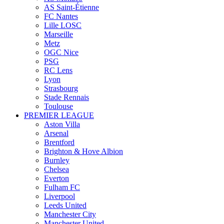
AS Saint-Étienne
FC Nantes
Lille LOSC
Marseille
Metz
OGC Nice
PSG
RC Lens
Lyon
Strasbourg
Stade Rennais
Toulouse
PREMIER LEAGUE
Aston Villa
Arsenal
Brentford
Brighton & Hove Albion
Burnley
Chelsea
Everton
Fulham FC
Liverpool
Leeds United
Manchester City
Manchester United