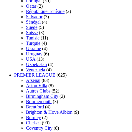
Portugal
(39)
Qatar
(2)
République Tchèque
(2)
Salvador
(3)
Sénégal
(4)
Suede
(5)
Suisse
(3)
Tunisie
(11)
Turquie
(4)
Ukraine
(4)
Uruguay
(6)
USA
(13)
Uzbekistan
(4)
Venezuela
(4)
PREMIER LEAGUE
(625)
Arsenal
(83)
Aston Villa
(8)
Autres Clubs
(52)
Birmingham City
(2)
Bournemouth
(3)
Brentford
(4)
Brighton & Hove Albion
(9)
Burnley
(2)
Chelsea
(99)
Coventry City
(8)