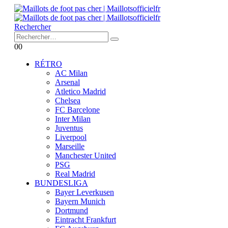
Rechercher
0
0
RÉTRO
AC Milan
Arsenal
Atletico Madrid
Chelsea
FC Barcelone
Inter Milan
Juventus
Liverpool
Marseille
Manchester United
PSG
Real Madrid
BUNDESLIGA
Bayer Leverkusen
Bayern Munich
Dortmund
Eintracht Frankfurt