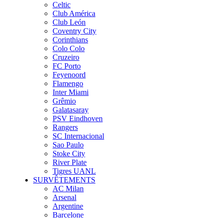
Celtic
Club América
Club León
Coventry City
Corinthians
Colo Colo
Cruzeiro
FC Porto
Feyenoord
Flamengo
Inter Miami
Grêmio
Galatasaray
PSV Eindhoven
Rangers
SC Internacional
Sao Paulo
Stoke City
River Plate
Tigres UANL
SURVÊTEMENTS
AC Milan
Arsenal
Argentine
Barcelone