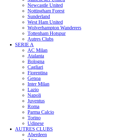
Newcastle United
Nottingham Forest
Sunderland
West Ham United
Wolverhampton Wanderers
Tottenham Hotspur
Autres Clubs
SERIE A
AC Milan
Atalanta
Bologna
Cagliari
Fiorentina
Genoa
Inter Milan
Lazio
Napoli
Juventus
Roma
Parma Calcio
Torino
Udinese
AUTRES CLUBS
Aberdeen