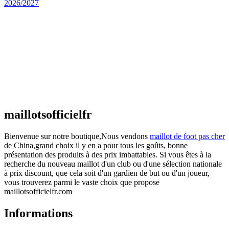
Maillot Espagne Domicile 2026/2027
€
48.00
Le prix initial était : €48.00.
€
25.90
Le prix
actuel est : €25.90.
Maillot France Domicile 2026/2027
€
48.00
Le prix initial était : €48.00.
€
25.90
Le prix
actuel est : €25.90.
maillotsofficielfr
Bienvenue sur notre boutique,Nous vendons
maillot de foot pas cher
de China,grand choix il y en a pour tous les goûts, bonne
présentation des produits à des prix imbattables. Si vous êtes à la
recherche du nouveau maillot d'un club ou d'une sélection nationale
à prix discount, que cela soit d'un gardien de but ou d'un joueur,
vous trouverez parmi le vaste choix que propose
maillotsofficielfr.com
Informations