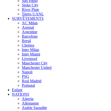
Sao Paulo
Stoke City
River Plate
Tigres UANL
SURVÊTEMENTS
AC Milan
Arsenal
Argentine
Barcelone
Bresil
Chelsea
Inter Milan
Inter Miami
Liverpool
Manchester City
Manchester United
Napoli
PSG
Real Madrid
Portugal
Enfant
NATIONS
Algeria
Allemagne
Arabie Saoudite