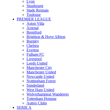
Lyon
Strasbourg
Stade Rennais
Toulouse
PREMIER LEAGUE
Aston Villa
Arsenal
Brentford
Brighton & Hove Albion
Burnley
Chelsea
Everton
Fulham FC
Liverpool
Leeds United
Manchester City
Manchester United
Newcastle United
Nottingham Forest
Sunderland
West Ham United
Wolverhampton Wanderers
Tottenham Hotspur
Autres Clubs
SERIE A