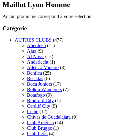
Maillot Lyon Homme
Aucun produit ne correspond à votre sélection.
Catégorie
AUTRES CLUBS
(477)
Aberdeen
(11)
Ajax
(9)
Al Nassr
(12)
Anderlecht
(1)
Atletico Mineiro
(3)
Benfica
(25)
Besiktas
(6)
Boca Juniors
(17)
Bolton Wanderers
(7)
Botafogo
(9)
Bradford City
(1)
Cardiff City
(9)
Celtic
(12)
Chivas de Guadalajara
(9)
Club América
(14)
Club Brugge
(1)
Club León
(4)