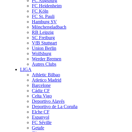
FC Augsburg
FC Heidenheim
FC Köln
FC St. Pauli
Hamburg SV
Mönchengladbach
RB Leipzig
SC Freiburg
VfB Stuttgart
Union Berlin
Wolfsburg
Werder Bremen
Autres Clubs
LIGA
Athletic Bilbao
Atletico Madrid
Barcelone
Cádiz CF
Celta Vigo
Deportivo Alavés
Deportivo de La Coruña
Elche CF
Espanyol
FC Séville
Getafe