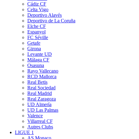
Cádiz CF
Celta Vigo
Deportivo Alavés
Deportivo de La Coruña
Elche CF
Espanyol
FC Séville
Getafe
Girona
Levante UD
Málaga CF
Osasuna
Rayo Vallecano
RCD Mallorca
Real Betis
Real Sociedad
Real Madrid
Real Zaragoza
UD Almería
UD Las Palmas
Valence
Villarreal CF
Autres Clubs
LIGUE 1
AS Monaco