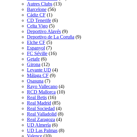
Autres Clubs
(13)
Barcelone
(56)
Cádiz CF
(1)
CD Tenerife
(6)
Celta Vigo
(5)
Deportivo Alavés
(9)
Deportivo de La Coruña
(9)
Elche CF
(5)
Espanyol
(7)
FC Séville
(16)
Getafe
(6)
Girona
(12)
Levante UD
(4)
Málaga CF
(9)
Osasuna
(7)
Rayo Vallecano
(4)
RCD Mallorca
(10)
Real Betis
(16)
Real Madrid
(85)
Real Sociedad
(4)
Real Valladolid
(8)
Real Zaragoza
(4)
UD Almería
(6)
UD Las Palmas
(8)
Valence
(10)