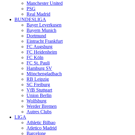
Manchester United
PSG
Real Madrid
BUNDESLIGA
Bayer Leverkusen
Bayern Munich
Dortmund
Eintracht Frankfurt
FC Augsburg
FC Heidenheim
FC Köln
FC St. Pauli
Hamburg SV
Mönchengladbach
RB Leipzig
SC Freiburg
VfB Stuttgart
Union Berlin
Wolfsburg
Werder Bremen
Autres Clubs
LIGA
Athletic Bilbao
Atletico Madrid
Barcelone