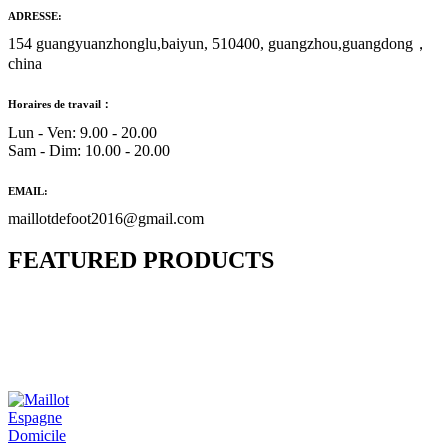
ADRESSE:
154 guangyuanzhonglu,baiyun, 510400, guangzhou,guangdong，
china
Horaires de travail：
Lun - Ven: 9.00 - 20.00
Sam - Dim: 10.00 - 20.00
EMAIL:
maillotdefoot2016@gmail.com
FEATURED PRODUCTS
Maillot Bresil Domicile 2026/2027
€
48.00
Le prix initial était : €48.00.
€
25.90
Le prix
actuel est : €25.90.