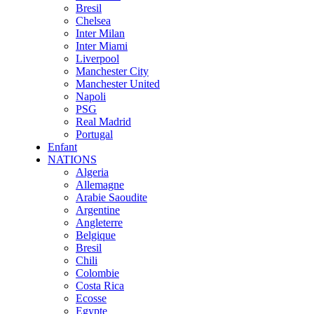
Bresil
Chelsea
Inter Milan
Inter Miami
Liverpool
Manchester City
Manchester United
Napoli
PSG
Real Madrid
Portugal
Enfant
NATIONS
Algeria
Allemagne
Arabie Saoudite
Argentine
Angleterre
Belgique
Bresil
Chili
Colombie
Costa Rica
Ecosse
Egypte