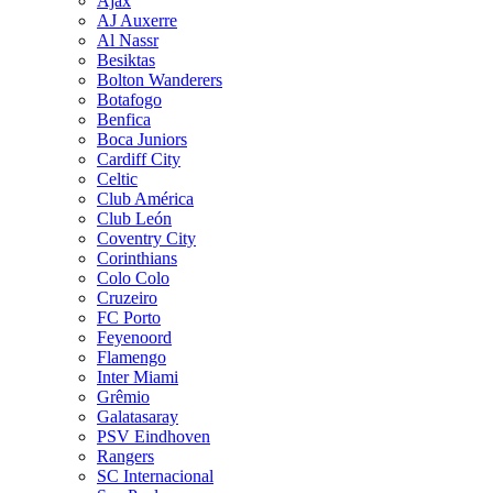
Ajax
AJ Auxerre
Al Nassr
Besiktas
Bolton Wanderers
Botafogo
Benfica
Boca Juniors
Cardiff City
Celtic
Club América
Club León
Coventry City
Corinthians
Colo Colo
Cruzeiro
FC Porto
Feyenoord
Flamengo
Inter Miami
Grêmio
Galatasaray
PSV Eindhoven
Rangers
SC Internacional