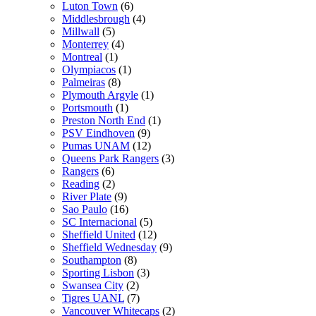
Luton Town
(6)
Middlesbrough
(4)
Millwall
(5)
Monterrey
(4)
Montreal
(1)
Olympiacos
(1)
Palmeiras
(8)
Plymouth Argyle
(1)
Portsmouth
(1)
Preston North End
(1)
PSV Eindhoven
(9)
Pumas UNAM
(12)
Queens Park Rangers
(3)
Rangers
(6)
Reading
(2)
River Plate
(9)
Sao Paulo
(16)
SC Internacional
(5)
Sheffield United
(12)
Sheffield Wednesday
(9)
Southampton
(8)
Sporting Lisbon
(3)
Swansea City
(2)
Tigres UANL
(7)
Vancouver Whitecaps
(2)