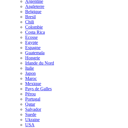
Argentine
Angleterre
Belgique
Bresil
Chili
Colombie
Costa Rica
Ecosse
Egypte
Espagne
Guatemala
Hongrie
Irlande du Nord
Italie
Japon
Maroc
Mexique
Pays de Galles
Pérou
Portugal
Qatar
Salvador
Suede
Ukraine
USA