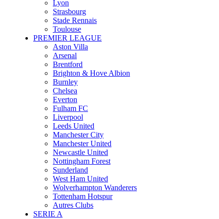
Lyon
Strasbourg
Stade Rennais
Toulouse
PREMIER LEAGUE
Aston Villa
Arsenal
Brentford
Brighton & Hove Albion
Burnley
Chelsea
Everton
Fulham FC
Liverpool
Leeds United
Manchester City
Manchester United
Newcastle United
Nottingham Forest
Sunderland
West Ham United
Wolverhampton Wanderers
Tottenham Hotspur
Autres Clubs
SERIE A