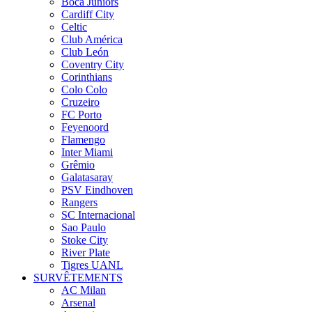
Boca Juniors
Cardiff City
Celtic
Club América
Club León
Coventry City
Corinthians
Colo Colo
Cruzeiro
FC Porto
Feyenoord
Flamengo
Inter Miami
Grêmio
Galatasaray
PSV Eindhoven
Rangers
SC Internacional
Sao Paulo
Stoke City
River Plate
Tigres UANL
SURVÊTEMENTS
AC Milan
Arsenal