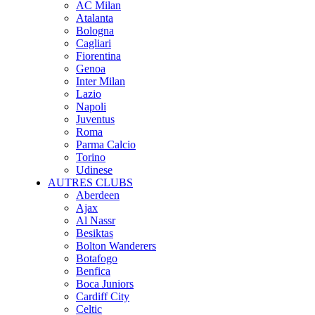
AC Milan
Atalanta
Bologna
Cagliari
Fiorentina
Genoa
Inter Milan
Lazio
Napoli
Juventus
Roma
Parma Calcio
Torino
Udinese
AUTRES CLUBS
Aberdeen
Ajax
Al Nassr
Besiktas
Bolton Wanderers
Botafogo
Benfica
Boca Juniors
Cardiff City
Celtic