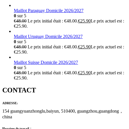
Maillot Paraguay Domicile 2026/2027
0
sur 5
€
48.00
Le prix initial était : €48.00.
€
25.90
Le prix actuel est :
€25.90.
Maillot Uruguay Domicile 2026/2027
0
sur 5
€
48.00
Le prix initial était : €48.00.
€
25.90
Le prix actuel est :
€25.90.
Maillot Suisse Domicile 2026/2027
0
sur 5
€
48.00
Le prix initial était : €48.00.
€
25.90
Le prix actuel est :
€25.90.
CONTACT
ADRESSE:
154 guangyuanzhonglu,baiyun, 510400, guangzhou,guangdong，
china
Horaires de travail：