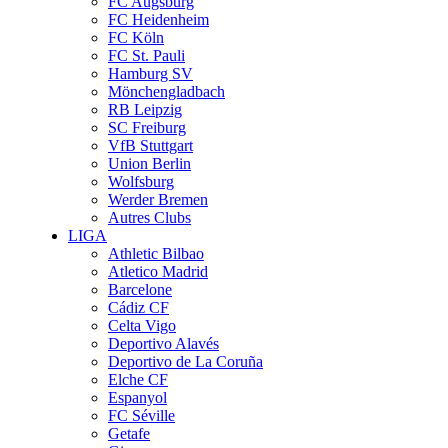
FC Augsburg
FC Heidenheim
FC Köln
FC St. Pauli
Hamburg SV
Mönchengladbach
RB Leipzig
SC Freiburg
VfB Stuttgart
Union Berlin
Wolfsburg
Werder Bremen
Autres Clubs
LIGA
Athletic Bilbao
Atletico Madrid
Barcelone
Cádiz CF
Celta Vigo
Deportivo Alavés
Deportivo de La Coruña
Elche CF
Espanyol
FC Séville
Getafe