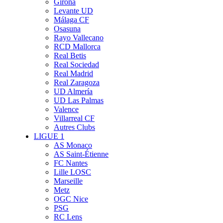
Girona
Levante UD
Málaga CF
Osasuna
Rayo Vallecano
RCD Mallorca
Real Betis
Real Sociedad
Real Madrid
Real Zaragoza
UD Almería
UD Las Palmas
Valence
Villarreal CF
Autres Clubs
LIGUE 1
AS Monaco
AS Saint-Étienne
FC Nantes
Lille LOSC
Marseille
Metz
OGC Nice
PSG
RC Lens