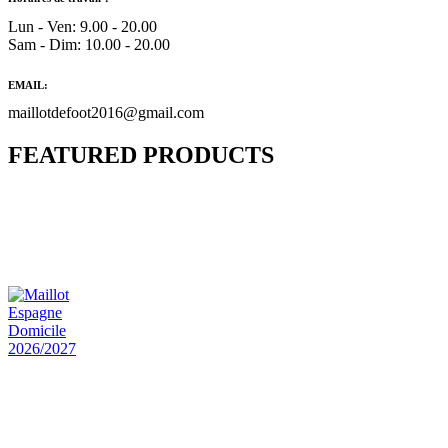
Lun - Ven: 9.00 - 20.00
Sam - Dim: 10.00 - 20.00
EMAIL:
maillotdefoot2016@gmail.com
FEATURED PRODUCTS
Maillot Bresil Domicile 2026/2027
€
48.00
Le prix initial était : €48.00.
€
25.90
Le prix
actuel est : €25.90.
Maillot Espagne Domicile 2026/2027
€
48.00
Le prix initial était : €48.00.
€
25.90
Le prix
actuel est : €25.90.