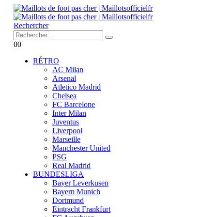
Rechercher
0
0
RÉTRO
AC Milan
Arsenal
Atletico Madrid
Chelsea
FC Barcelone
Inter Milan
Juventus
Liverpool
Marseille
Manchester United
PSG
Real Madrid
BUNDESLIGA
Bayer Leverkusen
Bayern Munich
Dortmund
Eintracht Frankfurt