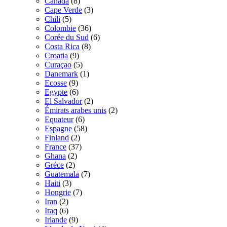
Canada
(8)
Cape Verde
(3)
Chili
(5)
Colombie
(36)
Corée du Sud
(6)
Costa Rica
(8)
Croatia
(9)
Curaçao
(5)
Danemark
(1)
Ecosse
(9)
Egypte
(6)
El Salvador
(2)
Émirats arabes unis
(2)
Equateur
(6)
Espagne
(58)
Finland
(2)
France
(37)
Ghana
(2)
Gréce
(2)
Guatemala
(7)
Haiti
(3)
Hongrie
(7)
Iran
(2)
Iraq
(6)
Irlande
(9)