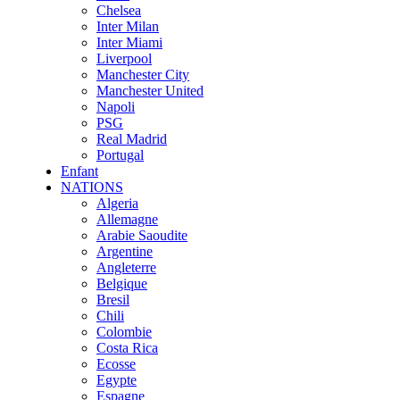
Chelsea
Inter Milan
Inter Miami
Liverpool
Manchester City
Manchester United
Napoli
PSG
Real Madrid
Portugal
Enfant
NATIONS
Algeria
Allemagne
Arabie Saoudite
Argentine
Angleterre
Belgique
Bresil
Chili
Colombie
Costa Rica
Ecosse
Egypte
Espagne