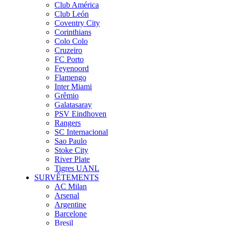
Club América
Club León
Coventry City
Corinthians
Colo Colo
Cruzeiro
FC Porto
Feyenoord
Flamengo
Inter Miami
Grêmio
Galatasaray
PSV Eindhoven
Rangers
SC Internacional
Sao Paulo
Stoke City
River Plate
Tigres UANL
SURVÊTEMENTS
AC Milan
Arsenal
Argentine
Barcelone
Bresil