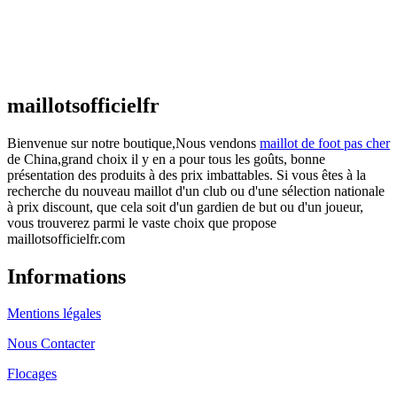
Maillot France Domicile 2026/2027
€
48.00
Le prix initial était : €48.00.
€
25.90
Le prix
actuel est : €25.90.
maillotsofficielfr
Bienvenue sur notre boutique,Nous vendons
maillot de foot pas cher
de China,grand choix il y en a pour tous les goûts, bonne
présentation des produits à des prix imbattables. Si vous êtes à la
recherche du nouveau maillot d'un club ou d'une sélection nationale
à prix discount, que cela soit d'un gardien de but ou d'un joueur,
vous trouverez parmi le vaste choix que propose
maillotsofficielfr.com
Informations
Mentions légales
Nous Contacter
Flocages