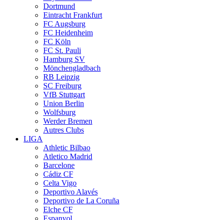
Dortmund
Eintracht Frankfurt
FC Augsburg
FC Heidenheim
FC Köln
FC St. Pauli
Hamburg SV
Mönchengladbach
RB Leipzig
SC Freiburg
VfB Stuttgart
Union Berlin
Wolfsburg
Werder Bremen
Autres Clubs
LIGA
Athletic Bilbao
Atletico Madrid
Barcelone
Cádiz CF
Celta Vigo
Deportivo Alavés
Deportivo de La Coruña
Elche CF
Espanyol