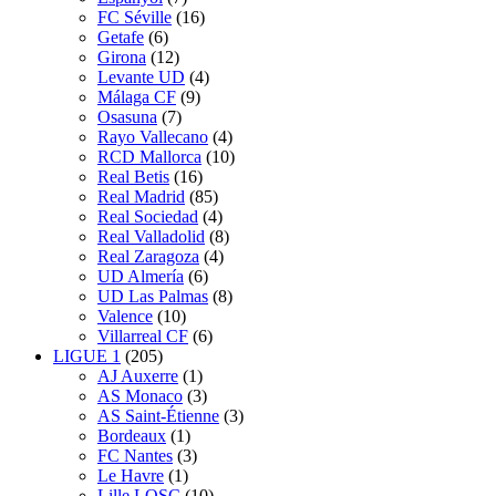
FC Séville
(16)
Getafe
(6)
Girona
(12)
Levante UD
(4)
Málaga CF
(9)
Osasuna
(7)
Rayo Vallecano
(4)
RCD Mallorca
(10)
Real Betis
(16)
Real Madrid
(85)
Real Sociedad
(4)
Real Valladolid
(8)
Real Zaragoza
(4)
UD Almería
(6)
UD Las Palmas
(8)
Valence
(10)
Villarreal CF
(6)
LIGUE 1
(205)
AJ Auxerre
(1)
AS Monaco
(3)
AS Saint-Étienne
(3)
Bordeaux
(1)
FC Nantes
(3)
Le Havre
(1)
Lille LOSC
(10)