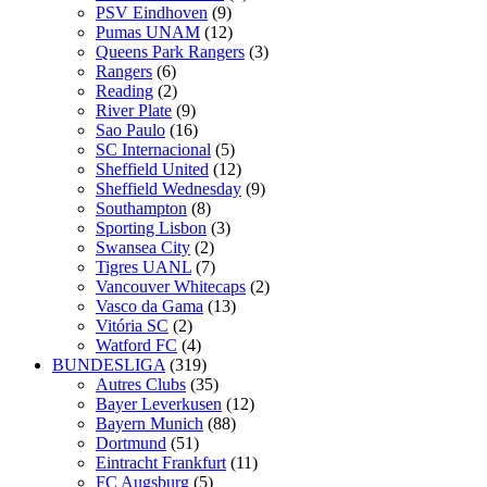
PSV Eindhoven
(9)
Pumas UNAM
(12)
Queens Park Rangers
(3)
Rangers
(6)
Reading
(2)
River Plate
(9)
Sao Paulo
(16)
SC Internacional
(5)
Sheffield United
(12)
Sheffield Wednesday
(9)
Southampton
(8)
Sporting Lisbon
(3)
Swansea City
(2)
Tigres UANL
(7)
Vancouver Whitecaps
(2)
Vasco da Gama
(13)
Vitória SC
(2)
Watford FC
(4)
BUNDESLIGA
(319)
Autres Clubs
(35)
Bayer Leverkusen
(12)
Bayern Munich
(88)
Dortmund
(51)
Eintracht Frankfurt
(11)
FC Augsburg
(5)