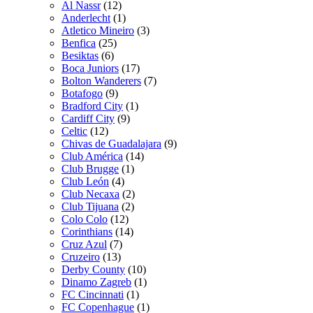
Al Nassr
(12)
Anderlecht
(1)
Atletico Mineiro
(3)
Benfica
(25)
Besiktas
(6)
Boca Juniors
(17)
Bolton Wanderers
(7)
Botafogo
(9)
Bradford City
(1)
Cardiff City
(9)
Celtic
(12)
Chivas de Guadalajara
(9)
Club América
(14)
Club Brugge
(1)
Club León
(4)
Club Necaxa
(2)
Club Tijuana
(2)
Colo Colo
(12)
Corinthians
(14)
Cruz Azul
(7)
Cruzeiro
(13)
Derby County
(10)
Dinamo Zagreb
(1)
FC Cincinnati
(1)
FC Copenhague
(1)