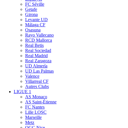
FC Séville
Getafe
Girona
Levante UD
Málaga CF
Osasuna
Rayo Vallecano
RCD Mallorca
Real Betis
Real Sociedad
Real Madrid
Real Zaragoza
UD Almería
UD Las Palmas
Valence
Villarreal CF
Autres Clubs
LIGUE 1
AS Monaco
AS Saint-Étienne
FC Nantes
Lille LOSC
Marseille
Metz
OGC Nice