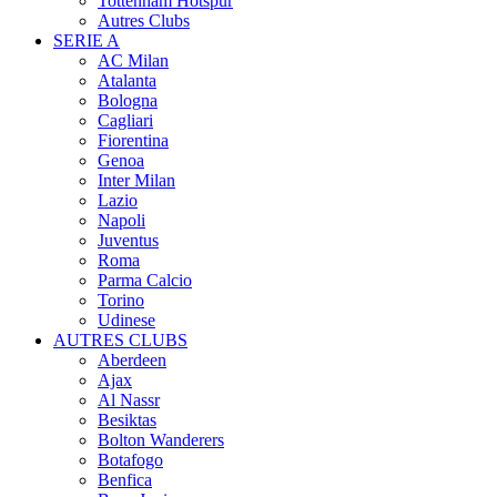
Tottenham Hotspur
Autres Clubs
SERIE A
AC Milan
Atalanta
Bologna
Cagliari
Fiorentina
Genoa
Inter Milan
Lazio
Napoli
Juventus
Roma
Parma Calcio
Torino
Udinese
AUTRES CLUBS
Aberdeen
Ajax
Al Nassr
Besiktas
Bolton Wanderers
Botafogo
Benfica