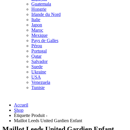
Guatemala
Hongrie
Irlande du Nord
Italie
Japon
Maroc
Mexique
Pays de Galles
Pérou
Portugal
Qatar
Salvador
Suede
Ukraine
USA
Venezuela
Tunisie
Accueil
Shop
Étiquette Produit -
Maillot Leeds United Gardien Enfant
Maillot Leeds United Gardien Enfant