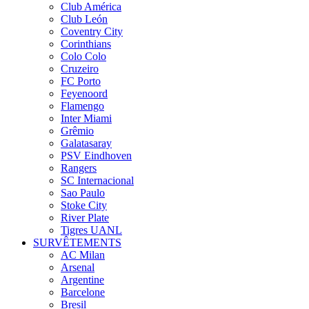
Club América
Club León
Coventry City
Corinthians
Colo Colo
Cruzeiro
FC Porto
Feyenoord
Flamengo
Inter Miami
Grêmio
Galatasaray
PSV Eindhoven
Rangers
SC Internacional
Sao Paulo
Stoke City
River Plate
Tigres UANL
SURVÊTEMENTS
AC Milan
Arsenal
Argentine
Barcelone
Bresil