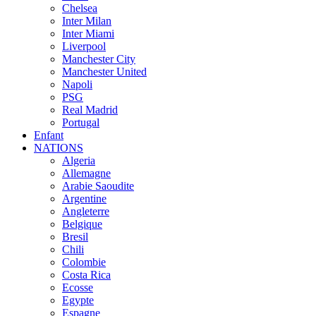
Chelsea
Inter Milan
Inter Miami
Liverpool
Manchester City
Manchester United
Napoli
PSG
Real Madrid
Portugal
Enfant
NATIONS
Algeria
Allemagne
Arabie Saoudite
Argentine
Angleterre
Belgique
Bresil
Chili
Colombie
Costa Rica
Ecosse
Egypte
Espagne