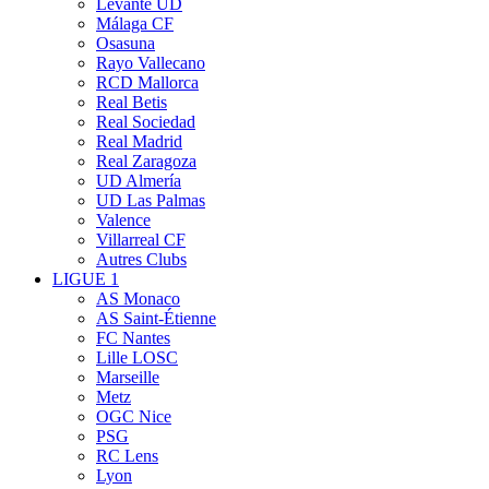
Levante UD
Málaga CF
Osasuna
Rayo Vallecano
RCD Mallorca
Real Betis
Real Sociedad
Real Madrid
Real Zaragoza
UD Almería
UD Las Palmas
Valence
Villarreal CF
Autres Clubs
LIGUE 1
AS Monaco
AS Saint-Étienne
FC Nantes
Lille LOSC
Marseille
Metz
OGC Nice
PSG
RC Lens
Lyon