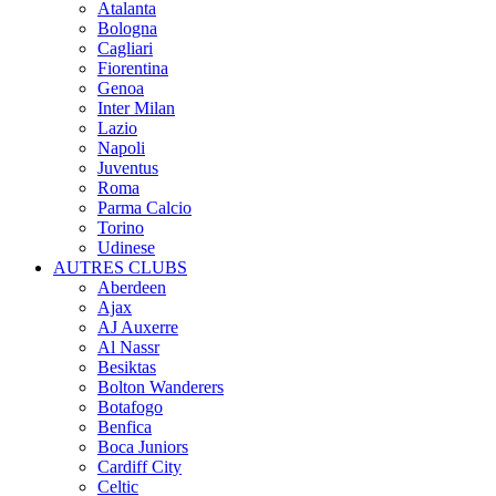
Atalanta
Bologna
Cagliari
Fiorentina
Genoa
Inter Milan
Lazio
Napoli
Juventus
Roma
Parma Calcio
Torino
Udinese
AUTRES CLUBS
Aberdeen
Ajax
AJ Auxerre
Al Nassr
Besiktas
Bolton Wanderers
Botafogo
Benfica
Boca Juniors
Cardiff City
Celtic