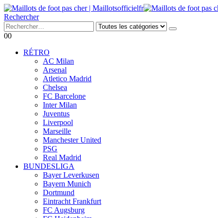
Rechercher
0
0
RÉTRO
AC Milan
Arsenal
Atletico Madrid
Chelsea
FC Barcelone
Inter Milan
Juventus
Liverpool
Marseille
Manchester United
PSG
Real Madrid
BUNDESLIGA
Bayer Leverkusen
Bayern Munich
Dortmund
Eintracht Frankfurt
FC Augsburg