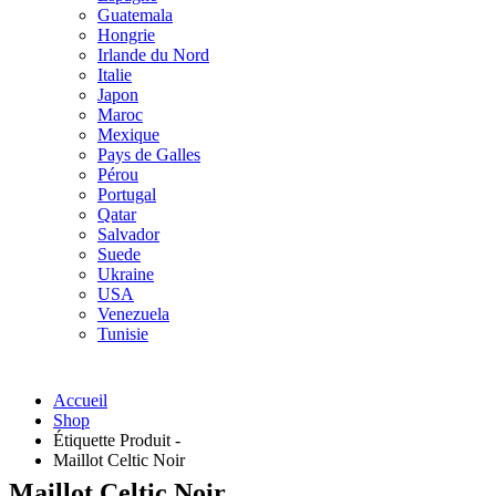
Guatemala
Hongrie
Irlande du Nord
Italie
Japon
Maroc
Mexique
Pays de Galles
Pérou
Portugal
Qatar
Salvador
Suede
Ukraine
USA
Venezuela
Tunisie
Accueil
Shop
Étiquette Produit -
Maillot Celtic Noir
Maillot Celtic Noir