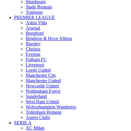
Strasbourg
Stade Rennais
Toulouse
PREMIER LEAGUE
Aston Villa
Arsenal
Brentford
Brighton & Hove Albion
Burnley
Chelsea
Everton
Fulham FC
Liverpool
Leeds United
Manchester City
Manchester United
Newcastle United
Nottingham Forest
Sunderland
West Ham United
Wolverhampton Wanderers
Tottenham Hotspur
Autres Clubs
SERIE A
AC Milan