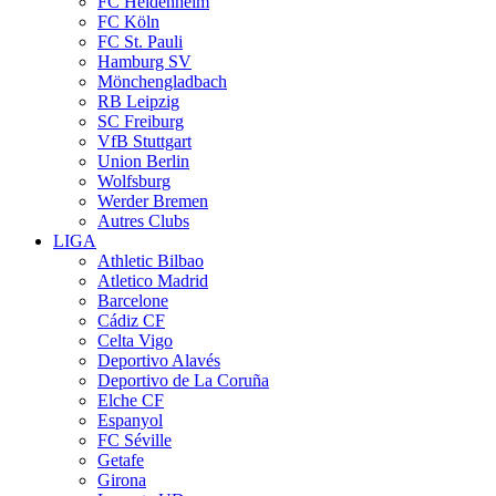
FC Heidenheim
FC Köln
FC St. Pauli
Hamburg SV
Mönchengladbach
RB Leipzig
SC Freiburg
VfB Stuttgart
Union Berlin
Wolfsburg
Werder Bremen
Autres Clubs
LIGA
Athletic Bilbao
Atletico Madrid
Barcelone
Cádiz CF
Celta Vigo
Deportivo Alavés
Deportivo de La Coruña
Elche CF
Espanyol
FC Séville
Getafe
Girona