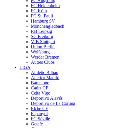
FC Augsburg
FC Heidenheim
FC Köln
FC St. Pauli
Hamburg SV
Mönchengladbach
RB Leipzig
SC Freiburg
VfB Stuttgart
Union Berlin
Wolfsburg
Werder Bremen
Autres Clubs
LIGA
Athletic Bilbao
Atletico Madrid
Barcelone
Cádiz CF
Celta Vigo
Deportivo Alavés
Deportivo de La Coruña
Elche CF
Espanyol
FC Séville
Getafe