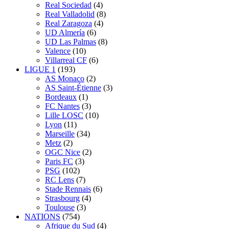
Real Sociedad
(4)
Real Valladolid
(8)
Real Zaragoza
(4)
UD Almería
(6)
UD Las Palmas
(8)
Valence
(10)
Villarreal CF
(6)
LIGUE 1
(193)
AS Monaco
(2)
AS Saint-Étienne
(3)
Bordeaux
(1)
FC Nantes
(3)
Lille LOSC
(10)
Lyon
(11)
Marseille
(34)
Metz
(2)
OGC Nice
(2)
Paris FC
(3)
PSG
(102)
RC Lens
(7)
Stade Rennais
(6)
Strasbourg
(4)
Toulouse
(3)
NATIONS
(754)
Afrique du Sud
(4)