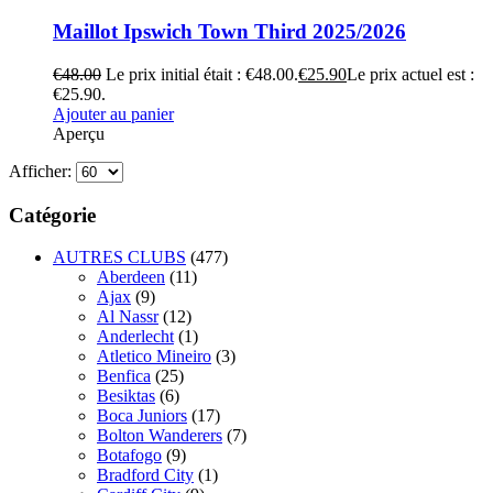
Maillot Ipswich Town Third 2025/2026
€
48.00
Le prix initial était : €48.00.
€
25.90
Le prix actuel est :
€25.90.
Ajouter au panier
Aperçu
Afficher:
Catégorie
AUTRES CLUBS
(477)
Aberdeen
(11)
Ajax
(9)
Al Nassr
(12)
Anderlecht
(1)
Atletico Mineiro
(3)
Benfica
(25)
Besiktas
(6)
Boca Juniors
(17)
Bolton Wanderers
(7)
Botafogo
(9)
Bradford City
(1)