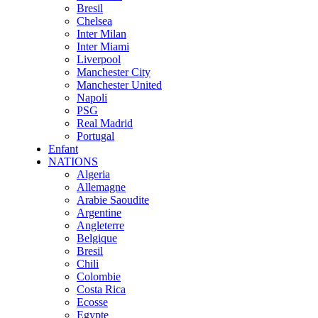
Bresil
Chelsea
Inter Milan
Inter Miami
Liverpool
Manchester City
Manchester United
Napoli
PSG
Real Madrid
Portugal
Enfant
NATIONS
Algeria
Allemagne
Arabie Saoudite
Argentine
Angleterre
Belgique
Bresil
Chili
Colombie
Costa Rica
Ecosse
Egypte