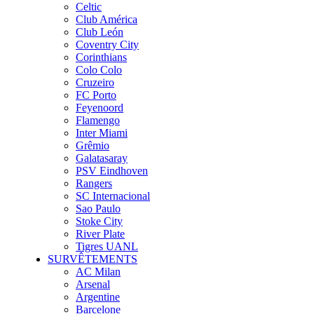
Celtic
Club América
Club León
Coventry City
Corinthians
Colo Colo
Cruzeiro
FC Porto
Feyenoord
Flamengo
Inter Miami
Grêmio
Galatasaray
PSV Eindhoven
Rangers
SC Internacional
Sao Paulo
Stoke City
River Plate
Tigres UANL
SURVÊTEMENTS
AC Milan
Arsenal
Argentine
Barcelone