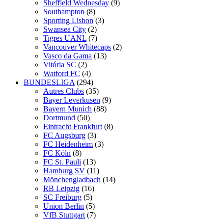
Sheffield Wednesday
(9)
Southampton
(8)
Sporting Lisbon
(3)
Swansea City
(2)
Tigres UANL
(7)
Vancouver Whitecaps
(2)
Vasco da Gama
(13)
Vitória SC
(2)
Watford FC
(4)
BUNDESLIGA
(294)
Autres Clubs
(35)
Bayer Leverkusen
(9)
Bayern Munich
(88)
Dortmund
(50)
Eintracht Frankfurt
(8)
FC Augsburg
(3)
FC Heidenheim
(3)
FC Köln
(8)
FC St. Pauli
(13)
Hamburg SV
(11)
Mönchengladbach
(14)
RB Leipzig
(16)
SC Freiburg
(5)
Union Berlin
(5)
VfB Stuttgart
(7)