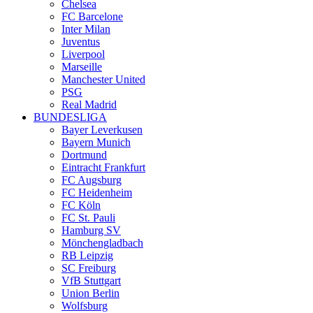
Chelsea
FC Barcelone
Inter Milan
Juventus
Liverpool
Marseille
Manchester United
PSG
Real Madrid
BUNDESLIGA
Bayer Leverkusen
Bayern Munich
Dortmund
Eintracht Frankfurt
FC Augsburg
FC Heidenheim
FC Köln
FC St. Pauli
Hamburg SV
Mönchengladbach
RB Leipzig
SC Freiburg
VfB Stuttgart
Union Berlin
Wolfsburg