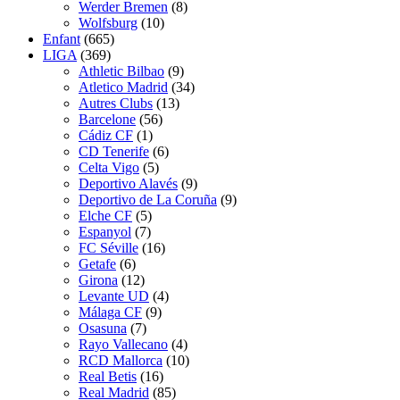
Werder Bremen
(8)
Wolfsburg
(10)
Enfant
(665)
LIGA
(369)
Athletic Bilbao
(9)
Atletico Madrid
(34)
Autres Clubs
(13)
Barcelone
(56)
Cádiz CF
(1)
CD Tenerife
(6)
Celta Vigo
(5)
Deportivo Alavés
(9)
Deportivo de La Coruña
(9)
Elche CF
(5)
Espanyol
(7)
FC Séville
(16)
Getafe
(6)
Girona
(12)
Levante UD
(4)
Málaga CF
(9)
Osasuna
(7)
Rayo Vallecano
(4)
RCD Mallorca
(10)
Real Betis
(16)
Real Madrid
(85)