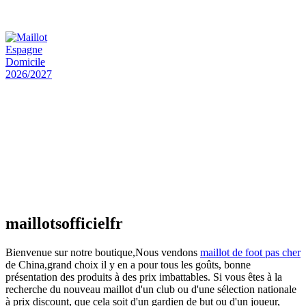
€
48.00
Le prix initial était : €48.00.
€
25.90
Le prix
actuel est : €25.90.
Maillot Espagne Domicile 2026/2027
€
48.00
Le prix initial était : €48.00.
€
25.90
Le prix
actuel est : €25.90.
Maillot France Domicile 2026/2027
€
48.00
Le prix initial était : €48.00.
€
25.90
Le prix
actuel est : €25.90.
maillotsofficielfr
Bienvenue sur notre boutique,Nous vendons
maillot de foot pas cher
de China,grand choix il y en a pour tous les goûts, bonne
présentation des produits à des prix imbattables. Si vous êtes à la
recherche du nouveau maillot d'un club ou d'une sélection nationale
à prix discount, que cela soit d'un gardien de but ou d'un joueur,