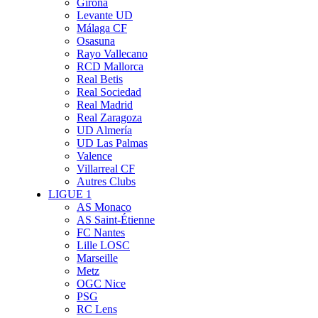
Girona
Levante UD
Málaga CF
Osasuna
Rayo Vallecano
RCD Mallorca
Real Betis
Real Sociedad
Real Madrid
Real Zaragoza
UD Almería
UD Las Palmas
Valence
Villarreal CF
Autres Clubs
LIGUE 1
AS Monaco
AS Saint-Étienne
FC Nantes
Lille LOSC
Marseille
Metz
OGC Nice
PSG
RC Lens