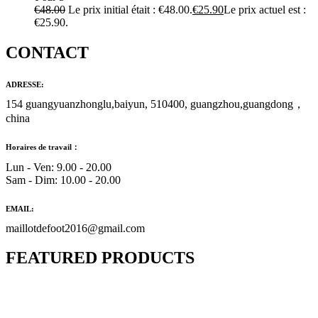
€
48.00
Le prix initial était : €48.00.
€
25.90
Le prix actuel est :
€25.90.
CONTACT
ADRESSE:
154 guangyuanzhonglu,baiyun, 510400, guangzhou,guangdong，
china
Horaires de travail：
Lun - Ven: 9.00 - 20.00
Sam - Dim: 10.00 - 20.00
EMAIL:
maillotdefoot2016@gmail.com
FEATURED PRODUCTS
Maillot Bresil Domicile 2026/2027