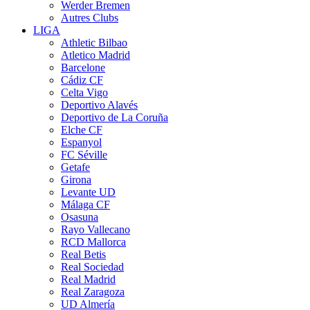
Werder Bremen
Autres Clubs
LIGA
Athletic Bilbao
Atletico Madrid
Barcelone
Cádiz CF
Celta Vigo
Deportivo Alavés
Deportivo de La Coruña
Elche CF
Espanyol
FC Séville
Getafe
Girona
Levante UD
Málaga CF
Osasuna
Rayo Vallecano
RCD Mallorca
Real Betis
Real Sociedad
Real Madrid
Real Zaragoza
UD Almería