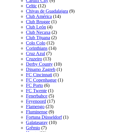
Cardiff City
(9)
Celtic
(12)
Chivas de Guadalajara
(9)
Club América
(14)
Club Brugge
(1)
Club León
(4)
Club Necaxa
(2)
Club Tijuana
(2)
Colo Colo
(12)
Corinthians
(14)
Cruz Azul
(7)
Cruzeiro
(13)
Derby County
(10)
Dinamo Zagreb
(1)
FC Cincinnati
(1)
FC Copenhague
(1)
FC Porto
(6)
FC Twente
(1)
Fenerbahce
(5)
Feyenoord
(17)
Flamengo
(23)
Fluminense
(9)
Fortuna Düsseldorf
(1)
Galatasaray
(10)
Grêmio
(7)