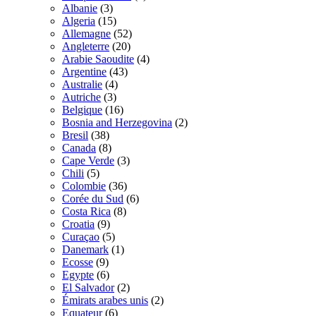
Albanie
(3)
Algeria
(15)
Allemagne
(52)
Angleterre
(20)
Arabie Saoudite
(4)
Argentine
(43)
Australie
(4)
Autriche
(3)
Belgique
(16)
Bosnia and Herzegovina
(2)
Bresil
(38)
Canada
(8)
Cape Verde
(3)
Chili
(5)
Colombie
(36)
Corée du Sud
(6)
Costa Rica
(8)
Croatia
(9)
Curaçao
(5)
Danemark
(1)
Ecosse
(9)
Egypte
(6)
El Salvador
(2)
Émirats arabes unis
(2)
Equateur
(6)