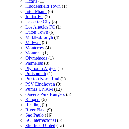
Hearts
(11)
Huddersfield Town
(1)
Inter Miami
(6)
Junior FC
(2)
Leicester City
(8)
Los Angeles FC
(1)
Luton Town
(6)
Middlesbrough
(4)
Millwall
(5)
Monterrey
(4)
Montreal
(1)
Olympiacos
(1)
Palmeiras
(8)
Plymouth Argyle
(1)
Portsmouth
(1)
Preston North End
(1)
PSV Eindhoven
(9)
Pumas UNAM
(12)
Queens Park Rangers
(3)
Rangers
(6)
Reading
(2)
River Plate
(9)
Sao Paulo
(16)
SC Internacional
(5)
Sheffield United
(12)