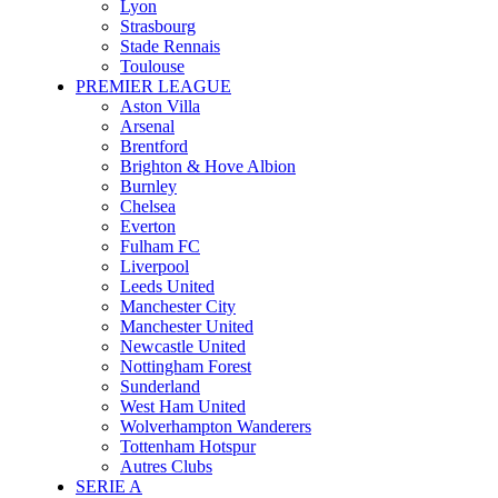
Lyon
Strasbourg
Stade Rennais
Toulouse
PREMIER LEAGUE
Aston Villa
Arsenal
Brentford
Brighton & Hove Albion
Burnley
Chelsea
Everton
Fulham FC
Liverpool
Leeds United
Manchester City
Manchester United
Newcastle United
Nottingham Forest
Sunderland
West Ham United
Wolverhampton Wanderers
Tottenham Hotspur
Autres Clubs
SERIE A