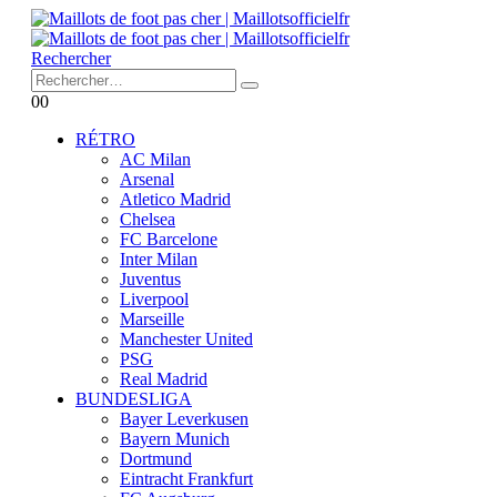
Rechercher
0
0
RÉTRO
AC Milan
Arsenal
Atletico Madrid
Chelsea
FC Barcelone
Inter Milan
Juventus
Liverpool
Marseille
Manchester United
PSG
Real Madrid
BUNDESLIGA
Bayer Leverkusen
Bayern Munich
Dortmund
Eintracht Frankfurt