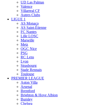
UD Las Palmas
Valence
Villarreal CF
Autres Clubs
LIGUE 1
AS Monaco
AS Saint-Étienne
FC Nantes
Lille LOSC
Marseille
Metz
OGC Nice
PSG
RC Lens
Lyon
Strasbourg
Stade Rennais
Toulouse
PREMIER LEAGUE
Aston Villa
Arsenal
Brentford
Brighton & Hove Albion
Burnley
Chelsea