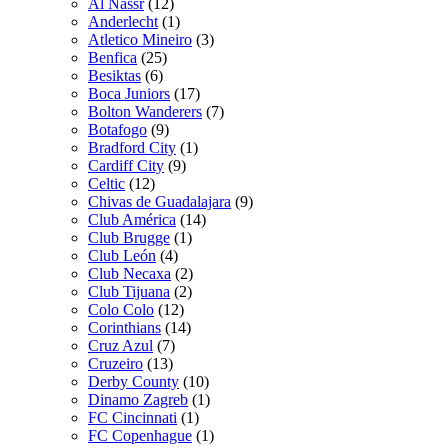
Al Nassr
(12)
Anderlecht
(1)
Atletico Mineiro
(3)
Benfica
(25)
Besiktas
(6)
Boca Juniors
(17)
Bolton Wanderers
(7)
Botafogo
(9)
Bradford City
(1)
Cardiff City
(9)
Celtic
(12)
Chivas de Guadalajara
(9)
Club América
(14)
Club Brugge
(1)
Club León
(4)
Club Necaxa
(2)
Club Tijuana
(2)
Colo Colo
(12)
Corinthians
(14)
Cruz Azul
(7)
Cruzeiro
(13)
Derby County
(10)
Dinamo Zagreb
(1)
FC Cincinnati
(1)
FC Copenhague
(1)