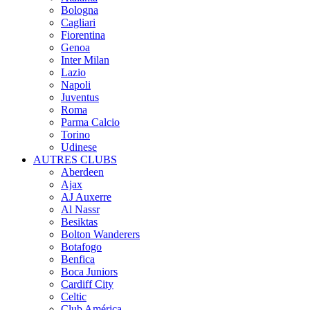
Bologna
Cagliari
Fiorentina
Genoa
Inter Milan
Lazio
Napoli
Juventus
Roma
Parma Calcio
Torino
Udinese
AUTRES CLUBS
Aberdeen
Ajax
AJ Auxerre
Al Nassr
Besiktas
Bolton Wanderers
Botafogo
Benfica
Boca Juniors
Cardiff City
Celtic
Club América