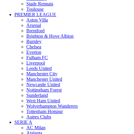
Stade Rennais
Toulouse
PREMIER LEAGUE
Aston Villa
Arsenal
Brentford
Brighton & Hove Albion
Burnley
Chelsea
Everton
Fulham FC
Liverpool
Leeds United
Manchester City
Manchester United
Newcastle United
Nottingham Forest
Sunderland
West Ham United
Wolverhampton Wanderers
Tottenham Hotspur
Autres Clubs
SERIE A
AC Milan
Atalanta