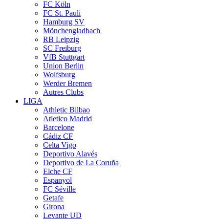
FC Köln
FC St. Pauli
Hamburg SV
Mönchengladbach
RB Leipzig
SC Freiburg
VfB Stuttgart
Union Berlin
Wolfsburg
Werder Bremen
Autres Clubs
LIGA
Athletic Bilbao
Atletico Madrid
Barcelone
Cádiz CF
Celta Vigo
Deportivo Alavés
Deportivo de La Coruña
Elche CF
Espanyol
FC Séville
Getafe
Girona
Levante UD