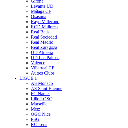
Girona
Levante UD
Málaga CF
Osasuna
Rayo Vallecano
RCD Mallorca
Real Betis
Real Sociedad
Real Madrid
Real Zaragoza
UD Almería
UD Las Palmas
Valence
Villarreal CF
Autres Clubs
LIGUE 1
AS Monaco
AS Saint-Étienne
FC Nantes
Lille LOSC
Marseille
Metz
OGC Nice
PSG
RC Lens