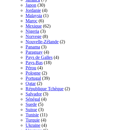
Japon
(30)
Jordanie
(4)
Malaysia
(1)
Maroc
(6)
Mexique
(62)
Nigeria
(3)
Norvege
(8)
Nouvelle-Zélande
(2)
Panama
(3)
Paraguay
(4)
Pays de Galles
(4)
Pays-Bas
(18)
Pérou
(4)
Pologne
(2)
Portugal
(39)
Qatar
(2)
République Tchèque
(2)
Salvador
(3)
Sénégal
(4)
Suede
(5)
Suisse
(3)
Tunisie
(11)
Turquie
(4)
Ukraine
(4)