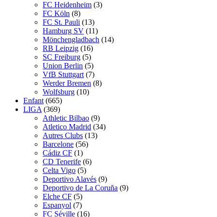
FC Heidenheim
(3)
FC Köln
(8)
FC St. Pauli
(13)
Hamburg SV
(11)
Mönchengladbach
(14)
RB Leipzig
(16)
SC Freiburg
(5)
Union Berlin
(5)
VfB Stuttgart
(7)
Werder Bremen
(8)
Wolfsburg
(10)
Enfant
(665)
LIGA
(369)
Athletic Bilbao
(9)
Atletico Madrid
(34)
Autres Clubs
(13)
Barcelone
(56)
Cádiz CF
(1)
CD Tenerife
(6)
Celta Vigo
(5)
Deportivo Alavés
(9)
Deportivo de La Coruña
(9)
Elche CF
(5)
Espanyol
(7)
FC Séville
(16)