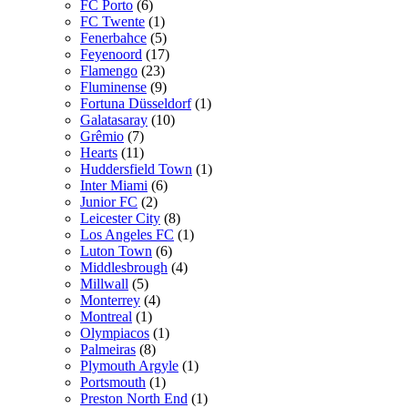
FC Porto
(6)
FC Twente
(1)
Fenerbahce
(5)
Feyenoord
(17)
Flamengo
(23)
Fluminense
(9)
Fortuna Düsseldorf
(1)
Galatasaray
(10)
Grêmio
(7)
Hearts
(11)
Huddersfield Town
(1)
Inter Miami
(6)
Junior FC
(2)
Leicester City
(8)
Los Angeles FC
(1)
Luton Town
(6)
Middlesbrough
(4)
Millwall
(5)
Monterrey
(4)
Montreal
(1)
Olympiacos
(1)
Palmeiras
(8)
Plymouth Argyle
(1)
Portsmouth
(1)
Preston North End
(1)