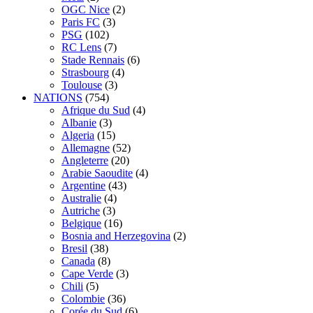
OGC Nice
(2)
Paris FC
(3)
PSG
(102)
RC Lens
(7)
Stade Rennais
(6)
Strasbourg
(4)
Toulouse
(3)
NATIONS
(754)
Afrique du Sud
(4)
Albanie
(3)
Algeria
(15)
Allemagne
(52)
Angleterre
(20)
Arabie Saoudite
(4)
Argentine
(43)
Australie
(4)
Autriche
(3)
Belgique
(16)
Bosnia and Herzegovina
(2)
Bresil
(38)
Canada
(8)
Cape Verde
(3)
Chili
(5)
Colombie
(36)
Corée du Sud
(6)