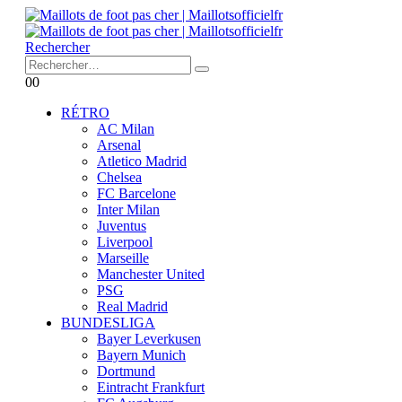
Rechercher
0
0
RÉTRO
AC Milan
Arsenal
Atletico Madrid
Chelsea
FC Barcelone
Inter Milan
Juventus
Liverpool
Marseille
Manchester United
PSG
Real Madrid
BUNDESLIGA
Bayer Leverkusen
Bayern Munich
Dortmund
Eintracht Frankfurt