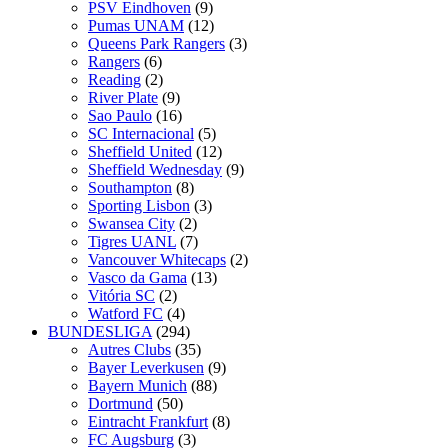
PSV Eindhoven
(9)
Pumas UNAM
(12)
Queens Park Rangers
(3)
Rangers
(6)
Reading
(2)
River Plate
(9)
Sao Paulo
(16)
SC Internacional
(5)
Sheffield United
(12)
Sheffield Wednesday
(9)
Southampton
(8)
Sporting Lisbon
(3)
Swansea City
(2)
Tigres UANL
(7)
Vancouver Whitecaps
(2)
Vasco da Gama
(13)
Vitória SC
(2)
Watford FC
(4)
BUNDESLIGA
(294)
Autres Clubs
(35)
Bayer Leverkusen
(9)
Bayern Munich
(88)
Dortmund
(50)
Eintracht Frankfurt
(8)
FC Augsburg
(3)