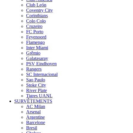
Club León
Coventry City
Corinthians
Colo Colo
Cruzeiro
FC Porto
Feyenoord
Flamengo
Inter Miami
Grêmio
Galatasaray
PSV Eindhoven
Rangers
SC Internacional
Sao Paulo
Stoke City
River Plate
Tigres UANL
SURVÊTEMENTS
AC Milan
Arsenal
Argentine
Barcelone
Bresil