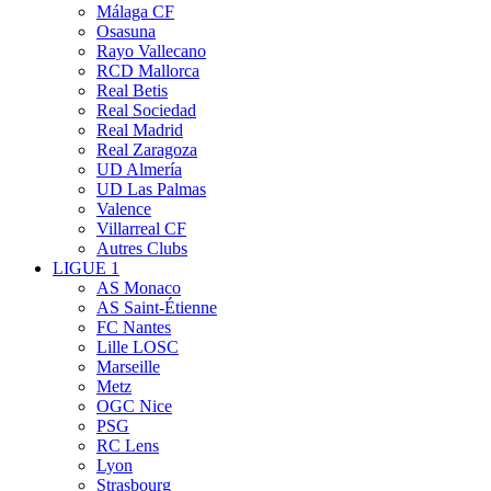
Málaga CF
Osasuna
Rayo Vallecano
RCD Mallorca
Real Betis
Real Sociedad
Real Madrid
Real Zaragoza
UD Almería
UD Las Palmas
Valence
Villarreal CF
Autres Clubs
LIGUE 1
AS Monaco
AS Saint-Étienne
FC Nantes
Lille LOSC
Marseille
Metz
OGC Nice
PSG
RC Lens
Lyon
Strasbourg