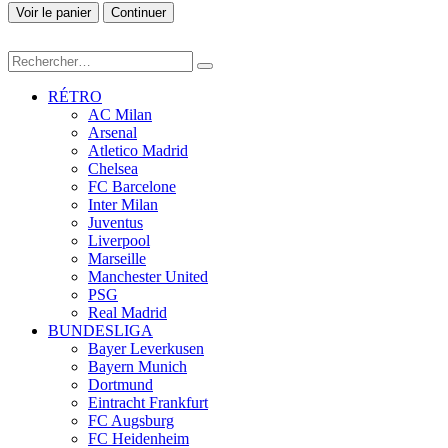
Voir le panier
Continuer
RÉTRO
AC Milan
Arsenal
Atletico Madrid
Chelsea
FC Barcelone
Inter Milan
Juventus
Liverpool
Marseille
Manchester United
PSG
Real Madrid
BUNDESLIGA
Bayer Leverkusen
Bayern Munich
Dortmund
Eintracht Frankfurt
FC Augsburg
FC Heidenheim