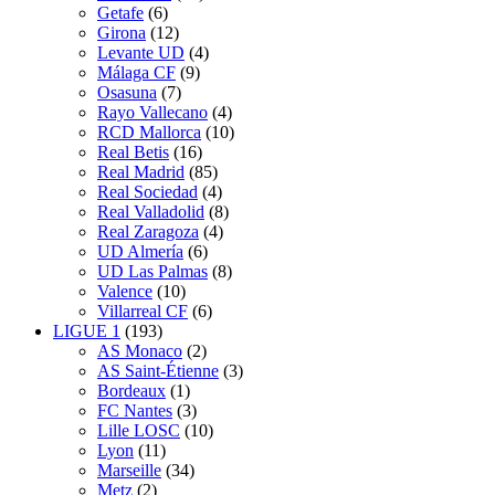
Getafe
(6)
Girona
(12)
Levante UD
(4)
Málaga CF
(9)
Osasuna
(7)
Rayo Vallecano
(4)
RCD Mallorca
(10)
Real Betis
(16)
Real Madrid
(85)
Real Sociedad
(4)
Real Valladolid
(8)
Real Zaragoza
(4)
UD Almería
(6)
UD Las Palmas
(8)
Valence
(10)
Villarreal CF
(6)
LIGUE 1
(193)
AS Monaco
(2)
AS Saint-Étienne
(3)
Bordeaux
(1)
FC Nantes
(3)
Lille LOSC
(10)
Lyon
(11)
Marseille
(34)
Metz
(2)