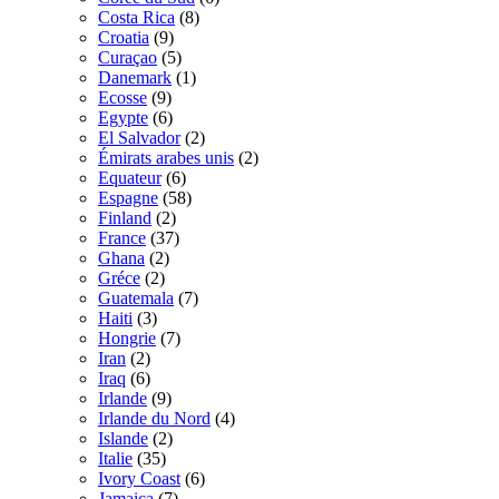
Costa Rica
(8)
Croatia
(9)
Curaçao
(5)
Danemark
(1)
Ecosse
(9)
Egypte
(6)
El Salvador
(2)
Émirats arabes unis
(2)
Equateur
(6)
Espagne
(58)
Finland
(2)
France
(37)
Ghana
(2)
Gréce
(2)
Guatemala
(7)
Haiti
(3)
Hongrie
(7)
Iran
(2)
Iraq
(6)
Irlande
(9)
Irlande du Nord
(4)
Islande
(2)
Italie
(35)
Ivory Coast
(6)
Jamaica
(7)