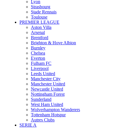
Lyon
Strasbourg
Stade Rennais
Toulouse
PREMIER LEAGUE
Aston Villa
Arsenal
Brentford
Brighton & Hove Albion
Burnley
Chelsea
Everton
Fulham FC
Liverpool
Leeds United
Manchester City
Manchester United
Newcastle United
Nottingham Forest
Sunderland
West Ham United
Wolverhampton Wanderers
Tottenham Hotspur
Autres Clubs
SERIE A