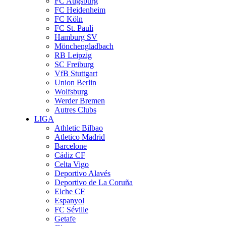
FC Augsburg
FC Heidenheim
FC Köln
FC St. Pauli
Hamburg SV
Mönchengladbach
RB Leipzig
SC Freiburg
VfB Stuttgart
Union Berlin
Wolfsburg
Werder Bremen
Autres Clubs
LIGA
Athletic Bilbao
Atletico Madrid
Barcelone
Cádiz CF
Celta Vigo
Deportivo Alavés
Deportivo de La Coruña
Elche CF
Espanyol
FC Séville
Getafe