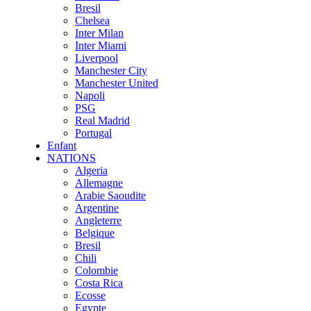
Bresil
Chelsea
Inter Milan
Inter Miami
Liverpool
Manchester City
Manchester United
Napoli
PSG
Real Madrid
Portugal
Enfant
NATIONS
Algeria
Allemagne
Arabie Saoudite
Argentine
Angleterre
Belgique
Bresil
Chili
Colombie
Costa Rica
Ecosse
Egypte