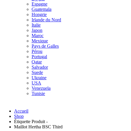
Espagne
Guatemala
Hongrie
Irlande du Nord
Italie
Japon
Maroc
Mexique
Pays de Galles
Pérou
Portugal
Qatar
Salvador
Suede
Ukraine
USA
Venezuela
Tunisie
Accueil
Shop
Étiquette Produit -
Maillot Hertha BSC Third