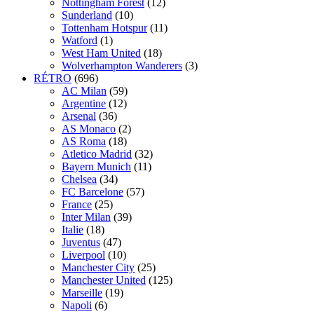
Nottingham Forest
(12)
Sunderland
(10)
Tottenham Hotspur
(11)
Watford
(1)
West Ham United
(18)
Wolverhampton Wanderers
(3)
RÉTRO
(696)
AC Milan
(59)
Argentine
(12)
Arsenal
(36)
AS Monaco
(2)
AS Roma
(18)
Atletico Madrid
(32)
Bayern Munich
(11)
Chelsea
(34)
FC Barcelone
(57)
France
(25)
Inter Milan
(39)
Italie
(18)
Juventus
(47)
Liverpool
(10)
Manchester City
(25)
Manchester United
(125)
Marseille
(19)
Napoli
(6)