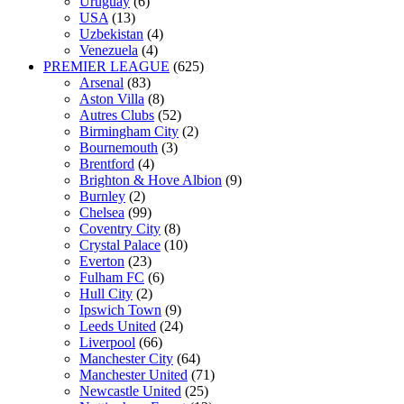
Uruguay
(6)
USA
(13)
Uzbekistan
(4)
Venezuela
(4)
PREMIER LEAGUE
(625)
Arsenal
(83)
Aston Villa
(8)
Autres Clubs
(52)
Birmingham City
(2)
Bournemouth
(3)
Brentford
(4)
Brighton & Hove Albion
(9)
Burnley
(2)
Chelsea
(99)
Coventry City
(8)
Crystal Palace
(10)
Everton
(23)
Fulham FC
(6)
Hull City
(2)
Ipswich Town
(9)
Leeds United
(24)
Liverpool
(66)
Manchester City
(64)
Manchester United
(71)
Newcastle United
(25)