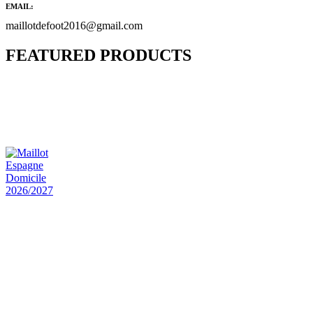
EMAIL:
maillotdefoot2016@gmail.com
FEATURED PRODUCTS
Maillot Bresil Domicile 2026/2027
€
48.00
Le prix initial était : €48.00.
€
25.90
Le prix
actuel est : €25.90.
Maillot Espagne Domicile 2026/2027
€
48.00
Le prix initial était : €48.00.
€
25.90
Le prix
actuel est : €25.90.
Maillot France Domicile 2026/2027
€
48.00
Le prix initial était : €48.00.
€
25.90
Le prix