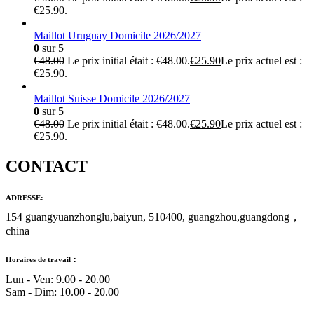
€25.90.
Maillot Uruguay Domicile 2026/2027
0
sur 5
€
48.00
Le prix initial était : €48.00.
€
25.90
Le prix actuel est :
€25.90.
Maillot Suisse Domicile 2026/2027
0
sur 5
€
48.00
Le prix initial était : €48.00.
€
25.90
Le prix actuel est :
€25.90.
CONTACT
ADRESSE:
154 guangyuanzhonglu,baiyun, 510400, guangzhou,guangdong，
china
Horaires de travail：
Lun - Ven: 9.00 - 20.00
Sam - Dim: 10.00 - 20.00