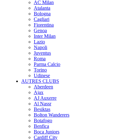
AC Milan
Atalanta
Bologna
Cagliari
Fiorentina
Genoa
Inter Milan
Lazio
Napoli
Juventus
Roma
Parma Calcio
Torino
Udinese
AUTRES CLUBS
Aberdeen
Ajax
AJ Auxerre
Al Nassr
Besiktas
Bolton Wanderers
Botafogo
Benfica
Boca Juniors
Cardiff City