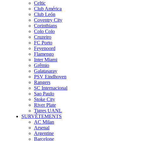
Celtic
Club América
Club León
Coventry City
Corinthians
Colo Colo
Cruzeiro
FC Porto
Feyenoord
Flamengo
Inter Miami
Grêmio
Galatasaray
PSV Eindhoven
Rangers
SC Internacional
Sao Paulo
Stoke City
River Plate
Tigres UANL
SURVÊTEMENTS
AC Milan
Arsenal
Argentine
Barcelone