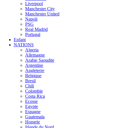
Liverpool
Manchester City
Manchester United
Napoli
PSG
Real Madrid
Portugal
Enfant
NATIONS
Algeria
Allemagne
Arabie Saoudite
Argentine
Angleterre
Belgique
Bresil
Chili
Colombie
Costa Rica
Ecosse
Egypte
Espagne
Guatemala
Hongrie
Irlande du Nord