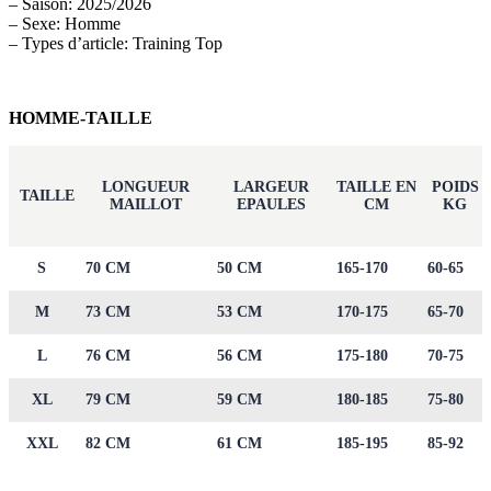
– Saison: 2025/2026
– Sexe: Homme
– Types d’article: Training Top
HOMME-TAILLE
LONGUEUR
LARGEUR
TAILLE EN
POIDS
TAILLE
MAILLOT
EPAULES
CM
KG
S
70 CM
50 CM
165-170
60-65
M
73 CM
53 CM
170-175
65-70
L
76 CM
56 CM
175-180
70-75
XL
79 CM
59 CM
180-185
75-80
XXL
82 CM
61 CM
185-195
85-92