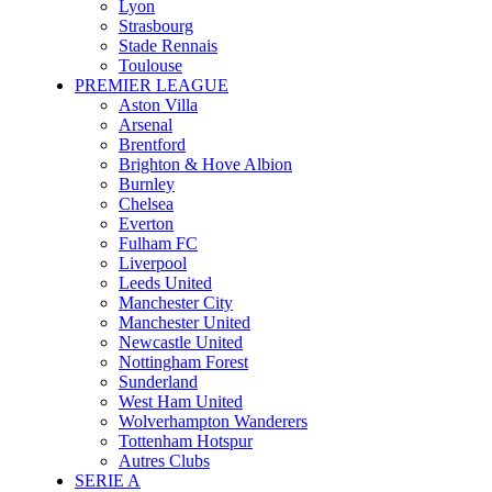
Lyon
Strasbourg
Stade Rennais
Toulouse
PREMIER LEAGUE
Aston Villa
Arsenal
Brentford
Brighton & Hove Albion
Burnley
Chelsea
Everton
Fulham FC
Liverpool
Leeds United
Manchester City
Manchester United
Newcastle United
Nottingham Forest
Sunderland
West Ham United
Wolverhampton Wanderers
Tottenham Hotspur
Autres Clubs
SERIE A