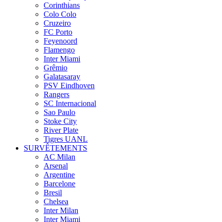
Corinthians
Colo Colo
Cruzeiro
FC Porto
Feyenoord
Flamengo
Inter Miami
Grêmio
Galatasaray
PSV Eindhoven
Rangers
SC Internacional
Sao Paulo
Stoke City
River Plate
Tigres UANL
SURVÊTEMENTS
AC Milan
Arsenal
Argentine
Barcelone
Bresil
Chelsea
Inter Milan
Inter Miami