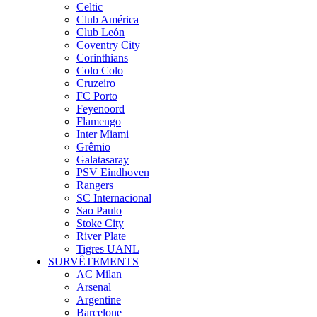
Celtic
Club América
Club León
Coventry City
Corinthians
Colo Colo
Cruzeiro
FC Porto
Feyenoord
Flamengo
Inter Miami
Grêmio
Galatasaray
PSV Eindhoven
Rangers
SC Internacional
Sao Paulo
Stoke City
River Plate
Tigres UANL
SURVÊTEMENTS
AC Milan
Arsenal
Argentine
Barcelone