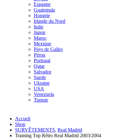
Espagne
Guatemala
Hongrie
Irlande du Nord
Italie
Japon
Maroc
Mexique
Pays de Galles
Pérou
Portugal
Qatar
Salvador
Suede
Ukraine
USA
Venezuela
Tunisie
Accueil
Shop
SURVÊTEMENTS
,
Real Madrid
Training Top Rétro Real Madrid 2003/2004