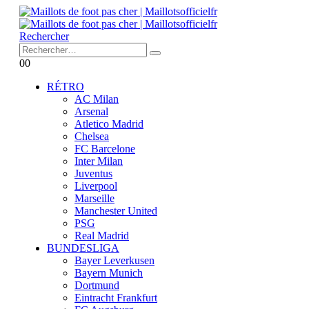
Rechercher
0
0
RÉTRO
AC Milan
Arsenal
Atletico Madrid
Chelsea
FC Barcelone
Inter Milan
Juventus
Liverpool
Marseille
Manchester United
PSG
Real Madrid
BUNDESLIGA
Bayer Leverkusen
Bayern Munich
Dortmund
Eintracht Frankfurt