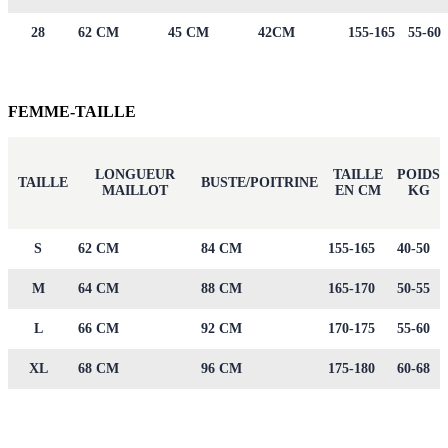
28
62 CM
45 CM
42CM
155-165
55-60
FEMME-TAILLE
LONGUEUR
TAILLE
POIDS
TAILLE
BUSTE/POITRINE
MAILLOT
EN CM
KG
S
62 CM
84 CM
155-165
40-50
M
64 CM
88 CM
165-170
50-55
L
66 CM
92 CM
170-175
55-60
XL
68 CM
96 CM
175-180
60-68