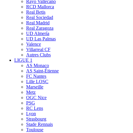
Rayo Vallecano
RCD Mallorca
Real Betis
Real Sociedad
Real Madrid
Real Zaragoza
UD Almería
UD Las Palmas
Valence
Villarreal CF
Autres Clubs
LIGUE 1
AS Monaco
AS Saint-Étienne
FC Nantes
Lille LOSC
Marseille
Metz
OGC Nice
PSG
RC Lens
Lyon
Strasbourg
Stade Rennais
Toulouse