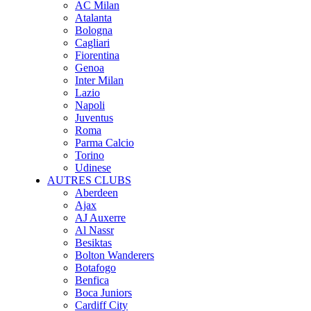
AC Milan
Atalanta
Bologna
Cagliari
Fiorentina
Genoa
Inter Milan
Lazio
Napoli
Juventus
Roma
Parma Calcio
Torino
Udinese
AUTRES CLUBS
Aberdeen
Ajax
AJ Auxerre
Al Nassr
Besiktas
Bolton Wanderers
Botafogo
Benfica
Boca Juniors
Cardiff City