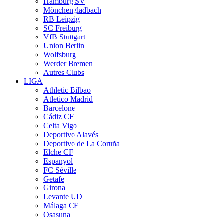
Hamburg SV
Mönchengladbach
RB Leipzig
SC Freiburg
VfB Stuttgart
Union Berlin
Wolfsburg
Werder Bremen
Autres Clubs
LIGA
Athletic Bilbao
Atletico Madrid
Barcelone
Cádiz CF
Celta Vigo
Deportivo Alavés
Deportivo de La Coruña
Elche CF
Espanyol
FC Séville
Getafe
Girona
Levante UD
Málaga CF
Osasuna