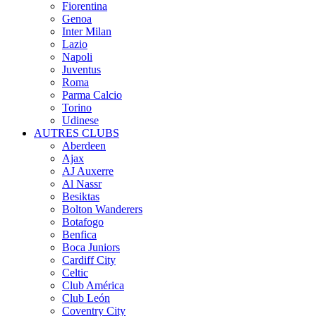
Fiorentina
Genoa
Inter Milan
Lazio
Napoli
Juventus
Roma
Parma Calcio
Torino
Udinese
AUTRES CLUBS
Aberdeen
Ajax
AJ Auxerre
Al Nassr
Besiktas
Bolton Wanderers
Botafogo
Benfica
Boca Juniors
Cardiff City
Celtic
Club América
Club León
Coventry City