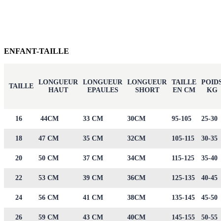
ENFANT-TAILLE
LONGUEUR
LONGUEUR
LONGUEUR
TAILLE
POID
TAILLE
HAUT
EPAULES
SHORT
EN CM
KG
16
44CM
33 CM
30CM
95-105
25-30
18
47 CM
35 CM
32CM
105-115
30-35
20
50 CM
37 CM
34CM
115-125
35-40
22
53 CM
39 CM
36CM
125-135
40-45
24
56 CM
41 CM
38CM
135-145
45-50
26
59 CM
43 CM
40CM
145-155
50-55