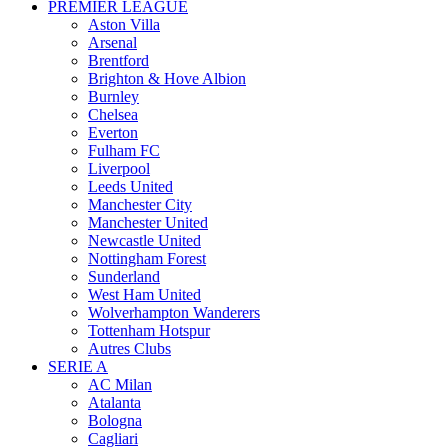
PREMIER LEAGUE
Aston Villa
Arsenal
Brentford
Brighton & Hove Albion
Burnley
Chelsea
Everton
Fulham FC
Liverpool
Leeds United
Manchester City
Manchester United
Newcastle United
Nottingham Forest
Sunderland
West Ham United
Wolverhampton Wanderers
Tottenham Hotspur
Autres Clubs
SERIE A
AC Milan
Atalanta
Bologna
Cagliari