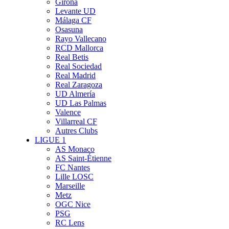
Girona
Levante UD
Málaga CF
Osasuna
Rayo Vallecano
RCD Mallorca
Real Betis
Real Sociedad
Real Madrid
Real Zaragoza
UD Almería
UD Las Palmas
Valence
Villarreal CF
Autres Clubs
LIGUE 1
AS Monaco
AS Saint-Étienne
FC Nantes
Lille LOSC
Marseille
Metz
OGC Nice
PSG
RC Lens