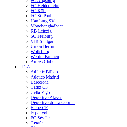
FC Augsburg
FC Heidenheim
FC Köln
FC St. Pauli
Hamburg SV
Mönchengladbach
RB Leipzig
SC Freiburg
VfB Stuttgart
Union Berlin
Wolfsburg
Werder Bremen
Autres Clubs
LIGA
Athletic Bilbao
Atletico Madrid
Barcelone
Cádiz CF
Celta Vigo
Deportivo Alavés
Deportivo de La Coruña
Elche CF
Espanyol
FC Séville
Getafe