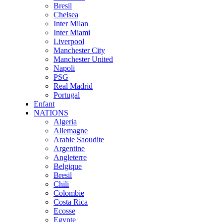
Bresil
Chelsea
Inter Milan
Inter Miami
Liverpool
Manchester City
Manchester United
Napoli
PSG
Real Madrid
Portugal
Enfant
NATIONS
Algeria
Allemagne
Arabie Saoudite
Argentine
Angleterre
Belgique
Bresil
Chili
Colombie
Costa Rica
Ecosse
Egypte