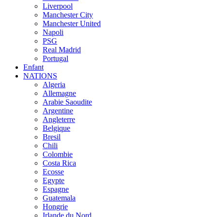
Liverpool
Manchester City
Manchester United
Napoli
PSG
Real Madrid
Portugal
Enfant
NATIONS
Algeria
Allemagne
Arabie Saoudite
Argentine
Angleterre
Belgique
Bresil
Chili
Colombie
Costa Rica
Ecosse
Egypte
Espagne
Guatemala
Hongrie
Irlande du Nord