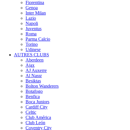
Fiorentina
Genoa
Inter Milan
Lazio
Napoli
Juventus
Roma
Parma Calcio
Torino
Udinese
AUTRES CLUBS
Aberdeen
Ajax
AJ Auxerre
Al Nassr
Besiktas
Bolton Wanderers
Botafogo
Benfica
Boca Juniors
Cardiff City
Celtic
Club América
Club León
Coventry City