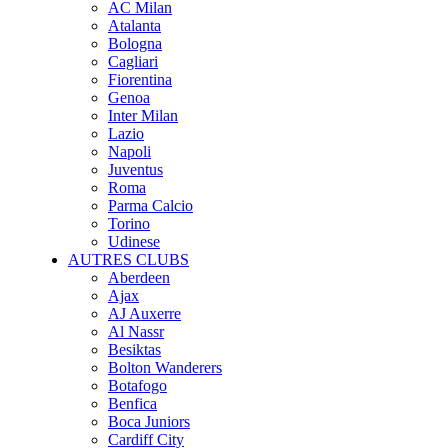
AC Milan
Atalanta
Bologna
Cagliari
Fiorentina
Genoa
Inter Milan
Lazio
Napoli
Juventus
Roma
Parma Calcio
Torino
Udinese
AUTRES CLUBS
Aberdeen
Ajax
AJ Auxerre
Al Nassr
Besiktas
Bolton Wanderers
Botafogo
Benfica
Boca Juniors
Cardiff City