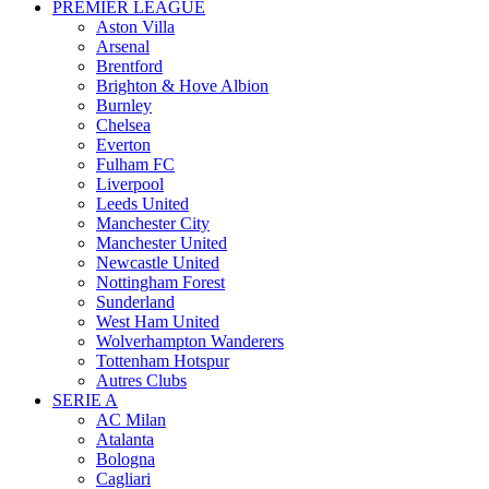
PREMIER LEAGUE
Aston Villa
Arsenal
Brentford
Brighton & Hove Albion
Burnley
Chelsea
Everton
Fulham FC
Liverpool
Leeds United
Manchester City
Manchester United
Newcastle United
Nottingham Forest
Sunderland
West Ham United
Wolverhampton Wanderers
Tottenham Hotspur
Autres Clubs
SERIE A
AC Milan
Atalanta
Bologna
Cagliari