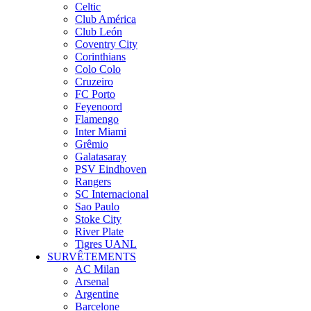
Celtic
Club América
Club León
Coventry City
Corinthians
Colo Colo
Cruzeiro
FC Porto
Feyenoord
Flamengo
Inter Miami
Grêmio
Galatasaray
PSV Eindhoven
Rangers
SC Internacional
Sao Paulo
Stoke City
River Plate
Tigres UANL
SURVÊTEMENTS
AC Milan
Arsenal
Argentine
Barcelone