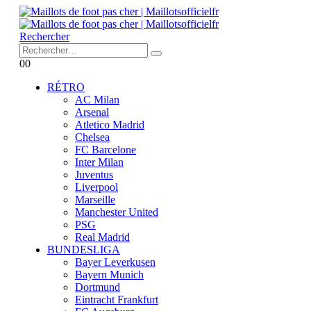
Rechercher
0
0
RÉTRO
AC Milan
Arsenal
Atletico Madrid
Chelsea
FC Barcelone
Inter Milan
Juventus
Liverpool
Marseille
Manchester United
PSG
Real Madrid
BUNDESLIGA
Bayer Leverkusen
Bayern Munich
Dortmund
Eintracht Frankfurt