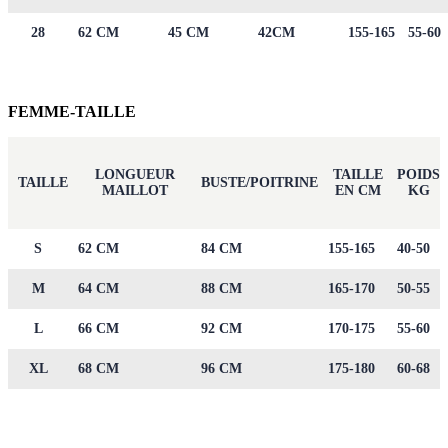
28
62 CM
45 CM
42CM
155-165
55-60
FEMME-TAILLE
LONGUEUR
TAILLE
POIDS
TAILLE
BUSTE/POITRINE
MAILLOT
EN CM
KG
S
62 CM
84 CM
155-165
40-50
M
64 CM
88 CM
165-170
50-55
L
66 CM
92 CM
170-175
55-60
XL
68 CM
96 CM
175-180
60-68