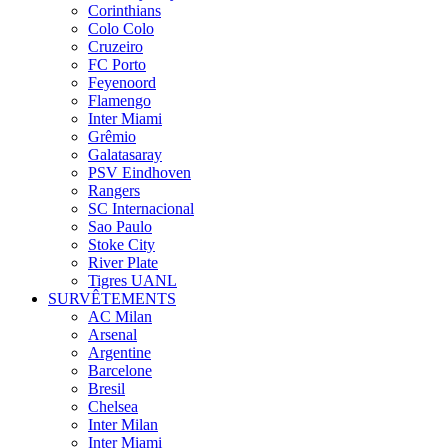
Corinthians
Colo Colo
Cruzeiro
FC Porto
Feyenoord
Flamengo
Inter Miami
Grêmio
Galatasaray
PSV Eindhoven
Rangers
SC Internacional
Sao Paulo
Stoke City
River Plate
Tigres UANL
SURVÊTEMENTS
AC Milan
Arsenal
Argentine
Barcelone
Bresil
Chelsea
Inter Milan
Inter Miami