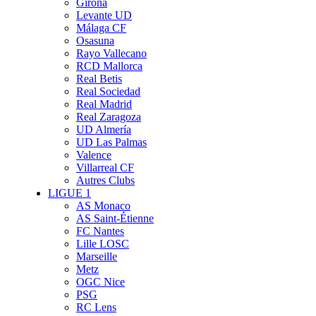
Girona
Levante UD
Málaga CF
Osasuna
Rayo Vallecano
RCD Mallorca
Real Betis
Real Sociedad
Real Madrid
Real Zaragoza
UD Almería
UD Las Palmas
Valence
Villarreal CF
Autres Clubs
LIGUE 1
AS Monaco
AS Saint-Étienne
FC Nantes
Lille LOSC
Marseille
Metz
OGC Nice
PSG
RC Lens