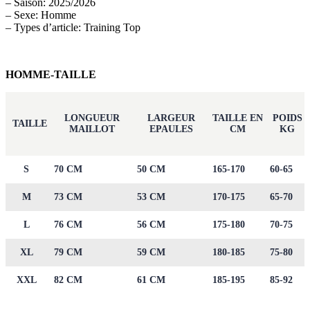
– Saison: 2025/2026
– Sexe: Homme
– Types d’article: Training Top
HOMME-TAILLE
LONGUEUR
LARGEUR
TAILLE EN
POIDS
TAILLE
MAILLOT
EPAULES
CM
KG
S
70 CM
50 CM
165-170
60-65
M
73 CM
53 CM
170-175
65-70
L
76 CM
56 CM
175-180
70-75
XL
79 CM
59 CM
180-185
75-80
XXL
82 CM
61 CM
185-195
85-92