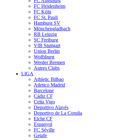
FC Augsburg
FC Heidenheim
FC Köln
FC St. Pauli
Hamburg SV
Mönchengladbach
RB Leipzig
SC Freiburg
VfB Stuttgart
Union Berlin
Wolfsburg
Werder Bremen
Autres Clubs
LIGA
Athletic Bilbao
Atletico Madrid
Barcelone
Cádiz CF
Celta Vigo
Deportivo Alavés
Deportivo de La Coruña
Elche CF
Espanyol
FC Séville
Getafe