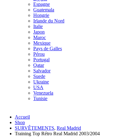
Espagne
Guatemala
Hongrie
Irlande du Nord
Italie
Japon
Maroc
Mexique
Pays de Galles
Pérou
Portugal
Qatar
Salvador
Suede
Ukraine
USA
Venezuela
Tunisie
Accueil
Shop
SURVÊTEMENTS
,
Real Madrid
Training Top Rétro Real Madrid 2003/2004