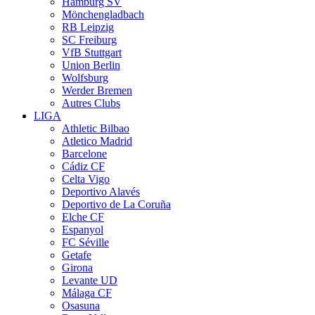
Hamburg SV
Mönchengladbach
RB Leipzig
SC Freiburg
VfB Stuttgart
Union Berlin
Wolfsburg
Werder Bremen
Autres Clubs
LIGA
Athletic Bilbao
Atletico Madrid
Barcelone
Cádiz CF
Celta Vigo
Deportivo Alavés
Deportivo de La Coruña
Elche CF
Espanyol
FC Séville
Getafe
Girona
Levante UD
Málaga CF
Osasuna