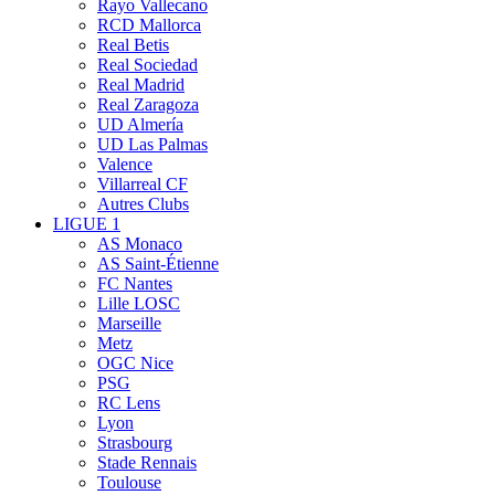
Rayo Vallecano
RCD Mallorca
Real Betis
Real Sociedad
Real Madrid
Real Zaragoza
UD Almería
UD Las Palmas
Valence
Villarreal CF
Autres Clubs
LIGUE 1
AS Monaco
AS Saint-Étienne
FC Nantes
Lille LOSC
Marseille
Metz
OGC Nice
PSG
RC Lens
Lyon
Strasbourg
Stade Rennais
Toulouse