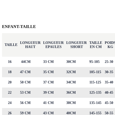
ENFANT-TAILLE
LONGUEUR
LONGUEUR
LONGUEUR
TAILLE
POID
TAILLE
HAUT
EPAULES
SHORT
EN CM
KG
16
44CM
33 CM
30CM
95-105
25-30
18
47 CM
35 CM
32CM
105-115
30-35
20
50 CM
37 CM
34CM
115-125
35-40
22
53 CM
39 CM
36CM
125-135
40-45
24
56 CM
41 CM
38CM
135-145
45-50
26
59 CM
43 CM
40CM
145-155
50-55