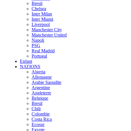
Bresil
Chelsea
Inter Milan
Inter Miami
Liverpool
Manchester City
Manchester United
Napoli
PSG
Real Madrid
Portugal
Enfant
NATIONS
Algeria
Allemagne
Arabie Saoudite
Argentine
Angleterre
Belgique
Bresil
Chili
Colombie
Costa Rica
Ecosse
Egypte