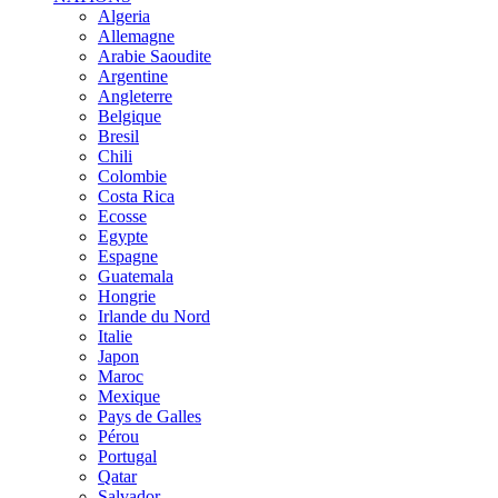
Algeria
Allemagne
Arabie Saoudite
Argentine
Angleterre
Belgique
Bresil
Chili
Colombie
Costa Rica
Ecosse
Egypte
Espagne
Guatemala
Hongrie
Irlande du Nord
Italie
Japon
Maroc
Mexique
Pays de Galles
Pérou
Portugal
Qatar
Salvador