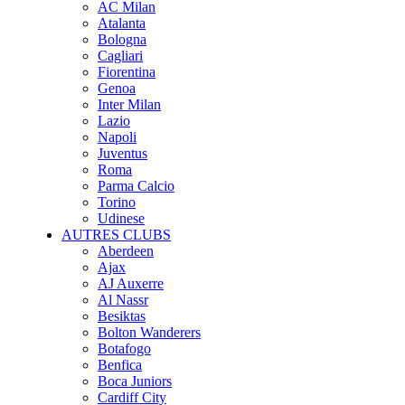
AC Milan
Atalanta
Bologna
Cagliari
Fiorentina
Genoa
Inter Milan
Lazio
Napoli
Juventus
Roma
Parma Calcio
Torino
Udinese
AUTRES CLUBS
Aberdeen
Ajax
AJ Auxerre
Al Nassr
Besiktas
Bolton Wanderers
Botafogo
Benfica
Boca Juniors
Cardiff City