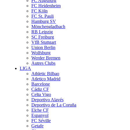
FC Augsburg
FC Heidenheim
FC Köln
FC St. Pauli
Hamburg SV
Mönchengladbach
RB Leipzig
SC Freiburg
VfB Stuttgart
Union Berlin
Wolfsburg
Werder Bremen
Autres Clubs
LIGA
Athletic Bilbao
Atletico Madrid
Barcelone
Cádiz CF
Celta Vigo
Deportivo Alavés
Deportivo de La Coruña
Elche CF
Espanyol
FC Séville
Getafe