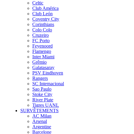
Celtic
Club América
Club León
Coventry City
Corinthians
Colo Colo
Cruzeiro
FC Porto
Feyenoord
Flamengo
Inter Miami
Grêmio
Galatasaray
PSV Eindhoven
Rangers
SC Internacional
Sao Paulo
Stoke City
River Plate
Tigres UANL
SURVÊTEMENTS
AC Milan
Arsenal
Argentine
Barcelone