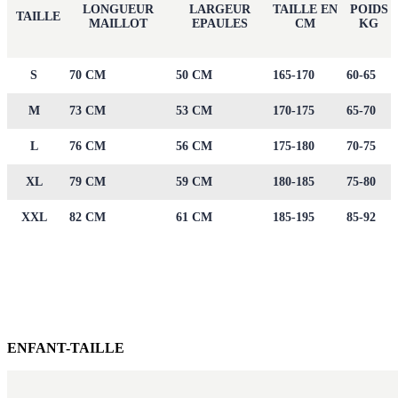
LONGUEUR
LARGEUR
TAILLE EN
POIDS
TAILLE
MAILLOT
EPAULES
CM
KG
S
70 CM
50 CM
165-170
60-65
M
73 CM
53 CM
170-175
65-70
L
76 CM
56 CM
175-180
70-75
XL
79 CM
59 CM
180-185
75-80
XXL
82 CM
61 CM
185-195
85-92
ENFANT-TAILLE