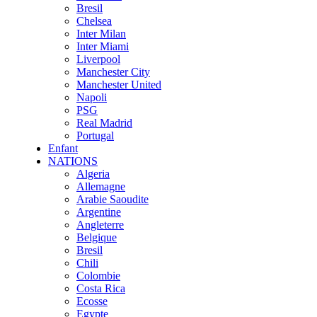
Bresil
Chelsea
Inter Milan
Inter Miami
Liverpool
Manchester City
Manchester United
Napoli
PSG
Real Madrid
Portugal
Enfant
NATIONS
Algeria
Allemagne
Arabie Saoudite
Argentine
Angleterre
Belgique
Bresil
Chili
Colombie
Costa Rica
Ecosse
Egypte