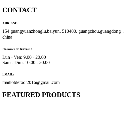
CONTACT
ADRESSE:
154 guangyuanzhonglu,baiyun, 510400, guangzhou,guangdong，
china
Horaires de travail：
Lun - Ven: 9.00 - 20.00
Sam - Dim: 10.00 - 20.00
EMAIL:
maillotdefoot2016@gmail.com
FEATURED PRODUCTS
Maillot Bresil Domicile 2026/2027
€
48.00
Le prix initial était : €48.00.
€
25.90
Le prix