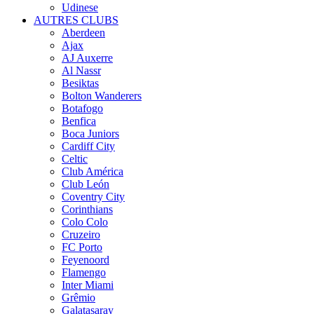
Udinese
AUTRES CLUBS
Aberdeen
Ajax
AJ Auxerre
Al Nassr
Besiktas
Bolton Wanderers
Botafogo
Benfica
Boca Juniors
Cardiff City
Celtic
Club América
Club León
Coventry City
Corinthians
Colo Colo
Cruzeiro
FC Porto
Feyenoord
Flamengo
Inter Miami
Grêmio
Galatasaray