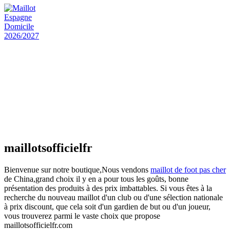
actuel est : €25.90.
Maillot Espagne Domicile 2026/2027
€
48.00
Le prix initial était : €48.00.
€
25.90
Le prix
actuel est : €25.90.
Maillot France Domicile 2026/2027
€
48.00
Le prix initial était : €48.00.
€
25.90
Le prix
actuel est : €25.90.
maillotsofficielfr
Bienvenue sur notre boutique,Nous vendons
maillot de foot pas cher
de China,grand choix il y en a pour tous les goûts, bonne
présentation des produits à des prix imbattables. Si vous êtes à la
recherche du nouveau maillot d'un club ou d'une sélection nationale
à prix discount, que cela soit d'un gardien de but ou d'un joueur,
vous trouverez parmi le vaste choix que propose
maillotsofficielfr.com