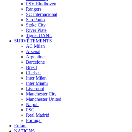
PSV Eindhoven
Rangers
SC Internacional
Sao Paulo
Stoke City
River Plate
Tigres UANL
SURVÊTEMENTS
AC Milan
Arsenal
Argentine
Barcelone
Bresil
Chelsea
Inter Milan
Inter Miami
Liverpool
Manchester City
Manchester United
Napoli
PSG
Real Madrid
Portugal
Enfant
NATIONS