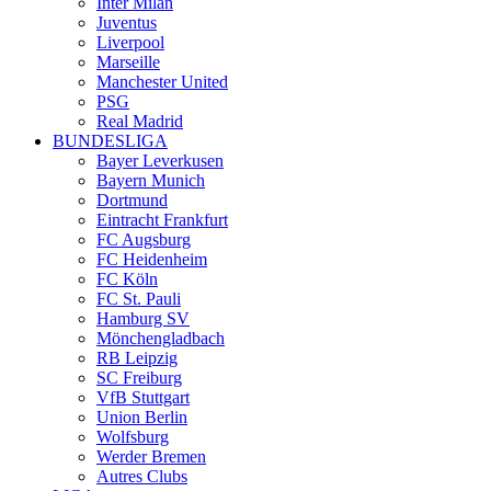
Inter Milan
Juventus
Liverpool
Marseille
Manchester United
PSG
Real Madrid
BUNDESLIGA
Bayer Leverkusen
Bayern Munich
Dortmund
Eintracht Frankfurt
FC Augsburg
FC Heidenheim
FC Köln
FC St. Pauli
Hamburg SV
Mönchengladbach
RB Leipzig
SC Freiburg
VfB Stuttgart
Union Berlin
Wolfsburg
Werder Bremen
Autres Clubs