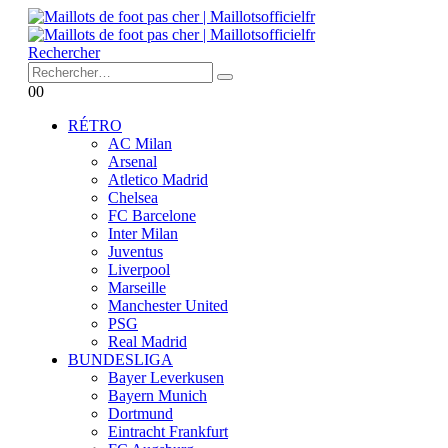
Rechercher
0
0
RÉTRO
AC Milan
Arsenal
Atletico Madrid
Chelsea
FC Barcelone
Inter Milan
Juventus
Liverpool
Marseille
Manchester United
PSG
Real Madrid
BUNDESLIGA
Bayer Leverkusen
Bayern Munich
Dortmund
Eintracht Frankfurt