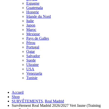
Espagne
Guatemala
Hongrie
Irlande du Nord
Italie
Japon
Maroc
Mexique
Pays de Galles
Pérou
Portugal
Qatar
Salvador
Suede
Ukraine
USA
Venezuela
Tunisie
Accueil
Shop
SURVÊTEMENTS
,
Real Madrid
Survêtement Real Madrid 2026/2027 Vert Jaune (Training