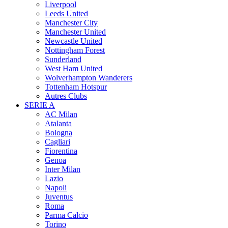
Liverpool
Leeds United
Manchester City
Manchester United
Newcastle United
Nottingham Forest
Sunderland
West Ham United
Wolverhampton Wanderers
Tottenham Hotspur
Autres Clubs
SERIE A
AC Milan
Atalanta
Bologna
Cagliari
Fiorentina
Genoa
Inter Milan
Lazio
Napoli
Juventus
Roma
Parma Calcio
Torino