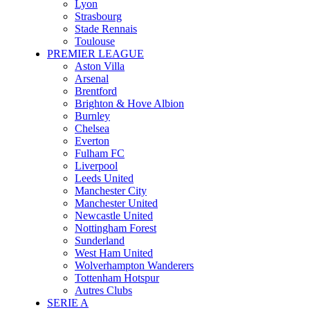
Lyon
Strasbourg
Stade Rennais
Toulouse
PREMIER LEAGUE
Aston Villa
Arsenal
Brentford
Brighton & Hove Albion
Burnley
Chelsea
Everton
Fulham FC
Liverpool
Leeds United
Manchester City
Manchester United
Newcastle United
Nottingham Forest
Sunderland
West Ham United
Wolverhampton Wanderers
Tottenham Hotspur
Autres Clubs
SERIE A