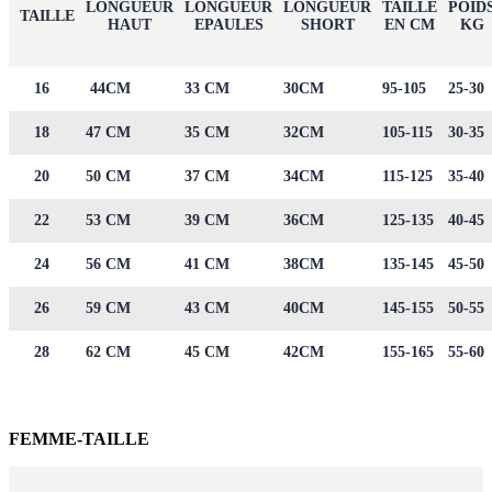
LONGUEUR
LONGUEUR
LONGUEUR
TAILLE
POID
TAILLE
HAUT
EPAULES
SHORT
EN CM
KG
16
44CM
33 CM
30CM
95-105
25-30
18
47 CM
35 CM
32CM
105-115
30-35
20
50 CM
37 CM
34CM
115-125
35-40
22
53 CM
39 CM
36CM
125-135
40-45
24
56 CM
41 CM
38CM
135-145
45-50
26
59 CM
43 CM
40CM
145-155
50-55
28
62 CM
45 CM
42CM
155-165
55-60
FEMME-TAILLE