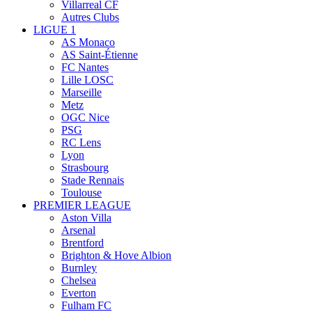
Villarreal CF
Autres Clubs
LIGUE 1
AS Monaco
AS Saint-Étienne
FC Nantes
Lille LOSC
Marseille
Metz
OGC Nice
PSG
RC Lens
Lyon
Strasbourg
Stade Rennais
Toulouse
PREMIER LEAGUE
Aston Villa
Arsenal
Brentford
Brighton & Hove Albion
Burnley
Chelsea
Everton
Fulham FC