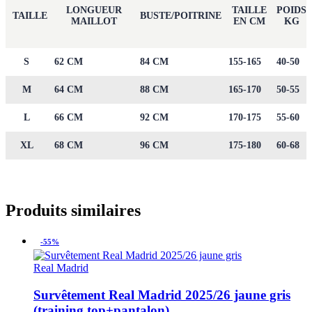
LONGUEUR
TAILLE
POIDS
TAILLE
BUSTE/POITRINE
MAILLOT
EN CM
KG
S
62 CM
84 CM
155-165
40-50
M
64 CM
88 CM
165-170
50-55
L
66 CM
92 CM
170-175
55-60
XL
68 CM
96 CM
175-180
60-68
Produits similaires
-55%
Real Madrid
Survêtement Real Madrid 2025/26 jaune gris
(training top+pantalon)