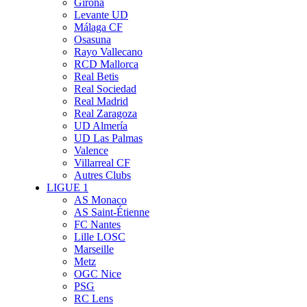
Girona
Levante UD
Málaga CF
Osasuna
Rayo Vallecano
RCD Mallorca
Real Betis
Real Sociedad
Real Madrid
Real Zaragoza
UD Almería
UD Las Palmas
Valence
Villarreal CF
Autres Clubs
LIGUE 1
AS Monaco
AS Saint-Étienne
FC Nantes
Lille LOSC
Marseille
Metz
OGC Nice
PSG
RC Lens