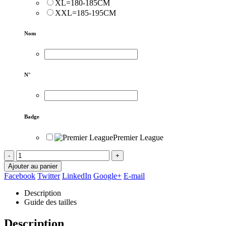
XL=180-185CM
XXL=185-195CM
Nom
N°
Badge
Premier League
-
+
Ajouter au panier
Facebook
Twitter
LinkedIn
Google+
E-mail
Description
Guide des tailles
Description