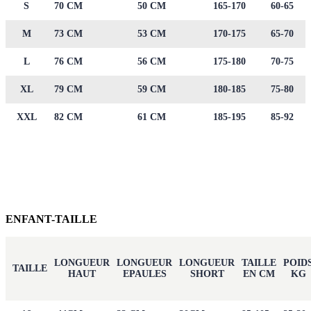
S
70 CM
50 CM
165-170
60-65
M
73 CM
53 CM
170-175
65-70
L
76 CM
56 CM
175-180
70-75
XL
79 CM
59 CM
180-185
75-80
XXL
82 CM
61 CM
185-195
85-92
ENFANT-TAILLE
LONGUEUR
LONGUEUR
LONGUEUR
TAILLE
POID
TAILLE
HAUT
EPAULES
SHORT
EN CM
KG