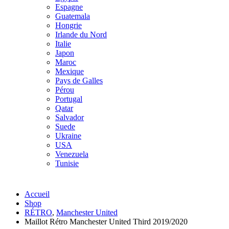
Espagne
Guatemala
Hongrie
Irlande du Nord
Italie
Japon
Maroc
Mexique
Pays de Galles
Pérou
Portugal
Qatar
Salvador
Suede
Ukraine
USA
Venezuela
Tunisie
Accueil
Shop
RÉTRO
,
Manchester United
Maillot Rétro Manchester United Third 2019/2020