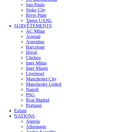
Sao Paulo
Stoke City
River Plate
Tigres UANL
SURVÊTEMENTS
AC Milan
Arsenal
Argentine
Barcelone
Bresil
Chelsea
Inter Milan
Inter Miami
Liverpool
Manchester City
Manchester United
Napoli
PSG
Real Madrid
Portugal
Enfant
NATIONS
Algeria
Allemagne
Arabie Saoudite