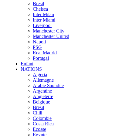
Bresil
Chelsea
Inter Milan
Inter Miami
Liverpool
Manchester City
Manchester United
Napoli
PSG
Real Madrid
Portugal
Enfant
NATIONS
Algeria
Allemagne
Arabie Saoudite
Argentine
Angleterre
Belgique
Bresil
Chili
Colombie
Costa Rica
Ecosse
Egypte