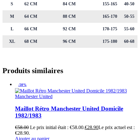
S
62 CM
84 CM
155-165
40-50
M
64 CM
88 CM
165-170
50-55
L
66 CM
92 CM
170-175
55-60
XL
68 CM
96 CM
175-180
60-68
Produits similaires
-50%
Manchester United
Maillot Rétro Manchester United Domicile
1982/1983
€
58.00
Le prix initial était : €58.00.
€
28.90
Le prix actuel est :
€28.90.
Ajouter au panier