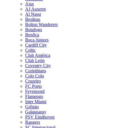
Ajax
AJ Auxerre
Al Nassr
Besiktas
Bolton Wanderers
Botafogo
Benfica
Boca Juniors
Cardiff City
Celtic
Club América
Club León
Coventry City
Corinthians
Colo Colo
Cruzeiro
FC Porto
Feyenoord
Flamengo
Inter Miami
Grêmio
Galatasaray
PSV Eindhoven
Rangers
SC Internacional