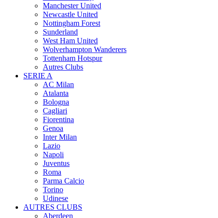
Manchester United
Newcastle United
Nottingham Forest
Sunderland
West Ham United
Wolverhampton Wanderers
Tottenham Hotspur
Autres Clubs
SERIE A
AC Milan
Atalanta
Bologna
Cagliari
Fiorentina
Genoa
Inter Milan
Lazio
Napoli
Juventus
Roma
Parma Calcio
Torino
Udinese
AUTRES CLUBS
Aberdeen