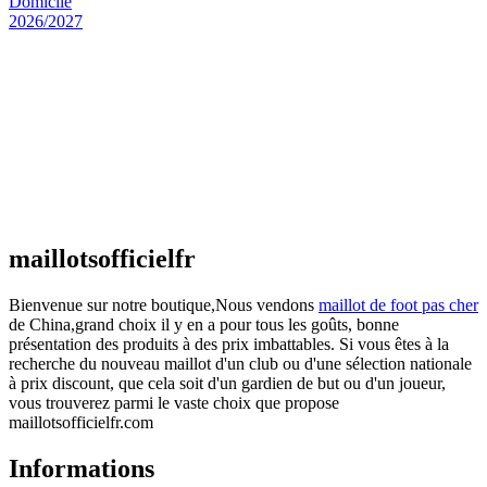
Maillot Espagne Domicile 2026/2027
€
48.00
Le prix initial était : €48.00.
€
25.90
Le prix
actuel est : €25.90.
Maillot France Domicile 2026/2027
€
48.00
Le prix initial était : €48.00.
€
25.90
Le prix
actuel est : €25.90.
maillotsofficielfr
Bienvenue sur notre boutique,Nous vendons
maillot de foot pas cher
de China,grand choix il y en a pour tous les goûts, bonne
présentation des produits à des prix imbattables. Si vous êtes à la
recherche du nouveau maillot d'un club ou d'une sélection nationale
à prix discount, que cela soit d'un gardien de but ou d'un joueur,
vous trouverez parmi le vaste choix que propose
maillotsofficielfr.com
Informations