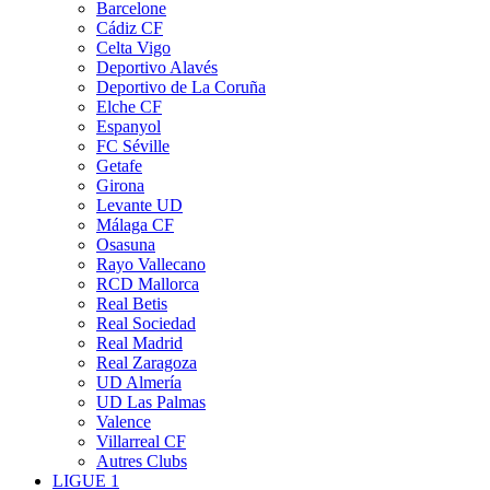
Barcelone
Cádiz CF
Celta Vigo
Deportivo Alavés
Deportivo de La Coruña
Elche CF
Espanyol
FC Séville
Getafe
Girona
Levante UD
Málaga CF
Osasuna
Rayo Vallecano
RCD Mallorca
Real Betis
Real Sociedad
Real Madrid
Real Zaragoza
UD Almería
UD Las Palmas
Valence
Villarreal CF
Autres Clubs
LIGUE 1