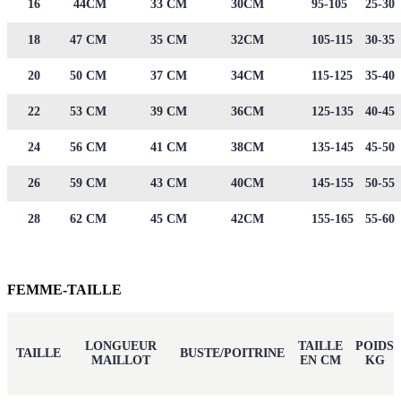
16
44CM
33 CM
30CM
95-105
25-30
18
47 CM
35 CM
32CM
105-115
30-35
20
50 CM
37 CM
34CM
115-125
35-40
22
53 CM
39 CM
36CM
125-135
40-45
24
56 CM
41 CM
38CM
135-145
45-50
26
59 CM
43 CM
40CM
145-155
50-55
28
62 CM
45 CM
42CM
155-165
55-60
FEMME-TAILLE
LONGUEUR
TAILLE
POIDS
TAILLE
BUSTE/POITRINE
MAILLOT
EN CM
KG