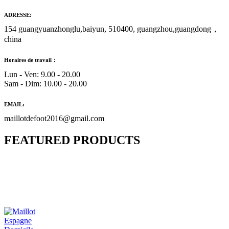
ADRESSE:
154 guangyuanzhonglu,baiyun, 510400, guangzhou,guangdong，
china
Horaires de travail：
Lun - Ven: 9.00 - 20.00
Sam - Dim: 10.00 - 20.00
EMAIL:
maillotdefoot2016@gmail.com
FEATURED PRODUCTS
Maillot Bresil Domicile 2026/2027
€
48.00
Le prix initial était : €48.00.
€
25.90
Le prix
actuel est : €25.90.