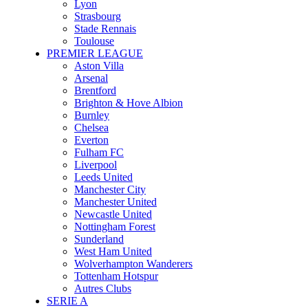
Lyon
Strasbourg
Stade Rennais
Toulouse
PREMIER LEAGUE
Aston Villa
Arsenal
Brentford
Brighton & Hove Albion
Burnley
Chelsea
Everton
Fulham FC
Liverpool
Leeds United
Manchester City
Manchester United
Newcastle United
Nottingham Forest
Sunderland
West Ham United
Wolverhampton Wanderers
Tottenham Hotspur
Autres Clubs
SERIE A