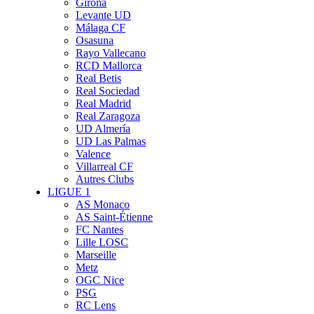
Girona
Levante UD
Málaga CF
Osasuna
Rayo Vallecano
RCD Mallorca
Real Betis
Real Sociedad
Real Madrid
Real Zaragoza
UD Almería
UD Las Palmas
Valence
Villarreal CF
Autres Clubs
LIGUE 1
AS Monaco
AS Saint-Étienne
FC Nantes
Lille LOSC
Marseille
Metz
OGC Nice
PSG
RC Lens