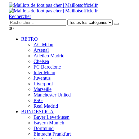
Rechercher
0
0
RÉTRO
AC Milan
Arsenal
Atletico Madrid
Chelsea
FC Barcelone
Inter Milan
Juventus
Liverpool
Marseille
Manchester United
PSG
Real Madrid
BUNDESLIGA
Bayer Leverkusen
Bayern Munich
Dortmund
Eintracht Frankfurt