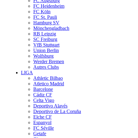
FC Augsburg
FC Heidenheim
FC Köln
FC St. Pauli
Hamburg SV
Mönchengladbach
RB Leipzig
SC Freiburg
VfB Stuttgart
Union Berlin
Wolfsburg
Werder Bremen
Autres Clubs
LIGA
Athletic Bilbao
Atletico Madrid
Barcelone
Cádiz CF
Celta Vigo
Deportivo Alavés
Deportivo de La Coruña
Elche CF
Espanyol
FC Séville
Getafe