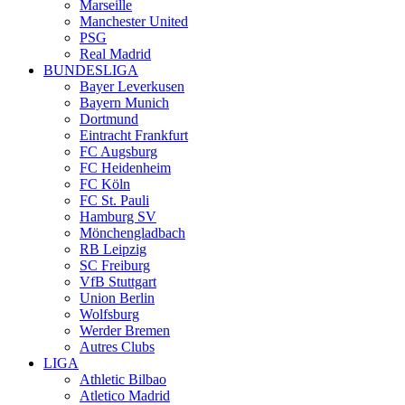
Marseille
Manchester United
PSG
Real Madrid
BUNDESLIGA
Bayer Leverkusen
Bayern Munich
Dortmund
Eintracht Frankfurt
FC Augsburg
FC Heidenheim
FC Köln
FC St. Pauli
Hamburg SV
Mönchengladbach
RB Leipzig
SC Freiburg
VfB Stuttgart
Union Berlin
Wolfsburg
Werder Bremen
Autres Clubs
LIGA
Athletic Bilbao
Atletico Madrid