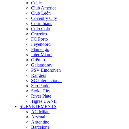
Celtic
Club América
Club León
Coventry City
Corinthians
Colo Colo
Cruzeiro
FC Porto
Feyenoord
Flamengo
Inter Miami
Grêmio
Galatasaray
PSV Eindhoven
Rangers
SC Internacional
Sao Paulo
Stoke City
River Plate
Tigres UANL
SURVÊTEMENTS
AC Milan
Arsenal
Argentine
Barcelone