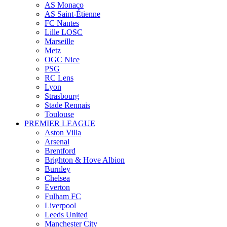
AS Monaco
AS Saint-Étienne
FC Nantes
Lille LOSC
Marseille
Metz
OGC Nice
PSG
RC Lens
Lyon
Strasbourg
Stade Rennais
Toulouse
PREMIER LEAGUE
Aston Villa
Arsenal
Brentford
Brighton & Hove Albion
Burnley
Chelsea
Everton
Fulham FC
Liverpool
Leeds United
Manchester City