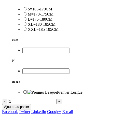
S=165-170CM
M=170-175CM
L=175-180CM
XL=180-185CM
XXL=185-195CM
Nom
N°
Badge
Premier League
-
+
Ajouter au panier
Facebook
Twitter
LinkedIn
Google+
E-mail