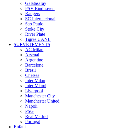
Galatasaray
PSV Eindhoven
Rangers
SC Internacional
Sao Paulo
Stoke City
River Plate
Tigres UANL
SURVÊTEMENTS
AC Milan
Arsenal
Argentine
Barcelone
Bresil
Chelsea
Inter Milan
Inter Miami
Liverpool
Manchester City
Manchester United
Napoli
PSG
Real Madrid
Portugal
Enfant