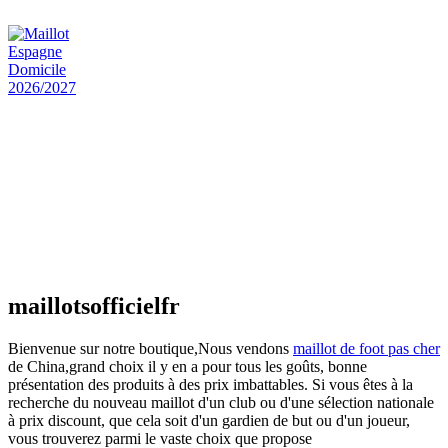
€
48.00
Le prix initial était : €48.00.
€
25.90
Le prix
actuel est : €25.90.
Maillot Espagne Domicile 2026/2027
€
48.00
Le prix initial était : €48.00.
€
25.90
Le prix
actuel est : €25.90.
Maillot France Domicile 2026/2027
€
48.00
Le prix initial était : €48.00.
€
25.90
Le prix
actuel est : €25.90.
maillotsofficielfr
Bienvenue sur notre boutique,Nous vendons
maillot de foot pas cher
de China,grand choix il y en a pour tous les goûts, bonne
présentation des produits à des prix imbattables. Si vous êtes à la
recherche du nouveau maillot d'un club ou d'une sélection nationale
à prix discount, que cela soit d'un gardien de but ou d'un joueur,
vous trouverez parmi le vaste choix que propose