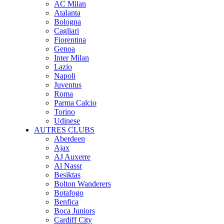
AC Milan
Atalanta
Bologna
Cagliari
Fiorentina
Genoa
Inter Milan
Lazio
Napoli
Juventus
Roma
Parma Calcio
Torino
Udinese
AUTRES CLUBS
Aberdeen
Ajax
AJ Auxerre
Al Nassr
Besiktas
Bolton Wanderers
Botafogo
Benfica
Boca Juniors
Cardiff City