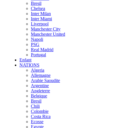
Bresil
Chelsea
Inter Milan
Inter Miami
Liverpool
Manchester City
Manchester United
Napoli
PSG
Real Madrid
Portugal
Enfant
NATIONS
Algeria
Allemagne
Arabie Saoudite
Argentine
Angleterre
Belgique
Bresil
Chili
Colombie
Costa Rica
Ecosse
Egypte