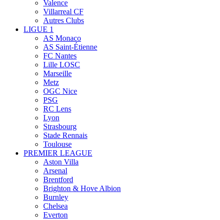
Valence
Villarreal CF
Autres Clubs
LIGUE 1
AS Monaco
AS Saint-Étienne
FC Nantes
Lille LOSC
Marseille
Metz
OGC Nice
PSG
RC Lens
Lyon
Strasbourg
Stade Rennais
Toulouse
PREMIER LEAGUE
Aston Villa
Arsenal
Brentford
Brighton & Hove Albion
Burnley
Chelsea
Everton