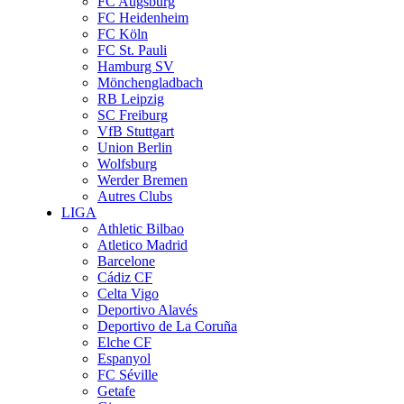
FC Augsburg
FC Heidenheim
FC Köln
FC St. Pauli
Hamburg SV
Mönchengladbach
RB Leipzig
SC Freiburg
VfB Stuttgart
Union Berlin
Wolfsburg
Werder Bremen
Autres Clubs
LIGA
Athletic Bilbao
Atletico Madrid
Barcelone
Cádiz CF
Celta Vigo
Deportivo Alavés
Deportivo de La Coruña
Elche CF
Espanyol
FC Séville
Getafe