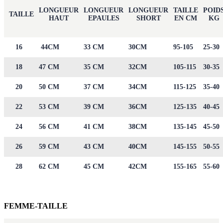
LONGUEUR
LONGUEUR
LONGUEUR
TAILLE
POID
TAILLE
HAUT
EPAULES
SHORT
EN CM
KG
16
44CM
33 CM
30CM
95-105
25-30
18
47 CM
35 CM
32CM
105-115
30-35
20
50 CM
37 CM
34CM
115-125
35-40
22
53 CM
39 CM
36CM
125-135
40-45
24
56 CM
41 CM
38CM
135-145
45-50
26
59 CM
43 CM
40CM
145-155
50-55
28
62 CM
45 CM
42CM
155-165
55-60
FEMME-TAILLE