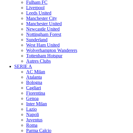
Fulham FC
Liverpool
Leeds United
Manchester City
Manchester United
Newcastle United
Nottingham Forest
Sunderland
West Ham United
Wolverhampton Wanderers
Tottenham Hotspur
Autres Clubs
SERIE A
AC Milan
Atalanta
Bologna
Cagliari
Fiorentina
Genoa
Inter Milan
Lazio
Napoli
Juventus
Roma
Parma Calcio