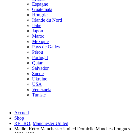
Espagne
Guatemala
Hongrie
Irlande du Nord
Italie
Japon
Maroc
Mexique
Pays de Galles
Pérou
Portugal
Qatar
Salvador
Suede
Ukraine
USA
Venezuela
Tunisie
Accueil
Shop
RÉTRO
,
Manchester United
Maillot Rétro Manchester United Domicile Manches Longues