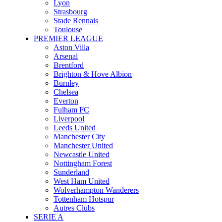
Lyon
Strasbourg
Stade Rennais
Toulouse
PREMIER LEAGUE
Aston Villa
Arsenal
Brentford
Brighton & Hove Albion
Burnley
Chelsea
Everton
Fulham FC
Liverpool
Leeds United
Manchester City
Manchester United
Newcastle United
Nottingham Forest
Sunderland
West Ham United
Wolverhampton Wanderers
Tottenham Hotspur
Autres Clubs
SERIE A