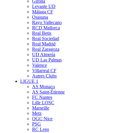
Girona
Levante UD
Málaga CF
Osasuna
Rayo Vallecano
RCD Mallorca
Real Betis
Real Sociedad
Real Madrid
Real Zaragoza
UD Almería
UD Las Palmas
Valence
Villarreal CF
Autres Clubs
LIGUE 1
AS Monaco
AS Saint-Étienne
FC Nantes
Lille LOSC
Marseille
Metz
OGC Nice
PSG
RC Lens