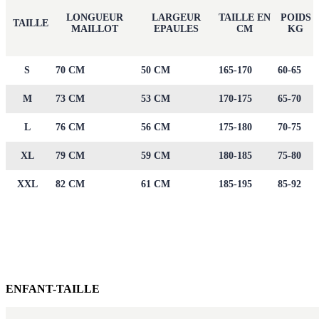
LONGUEUR
LARGEUR
TAILLE EN
POIDS
TAILLE
MAILLOT
EPAULES
CM
KG
S
70 CM
50 CM
165-170
60-65
M
73 CM
53 CM
170-175
65-70
L
76 CM
56 CM
175-180
70-75
XL
79 CM
59 CM
180-185
75-80
XXL
82 CM
61 CM
185-195
85-92
ENFANT-TAILLE