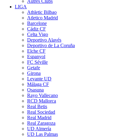
Autres Clubs
LIGA
Athletic Bilbao
Atletico Madrid
Barcelone
Cádiz CF
Celta Vigo
Deportivo Alavés
Deportivo de La Coruña
Elche CF
Espanyol
FC Séville
Getafe
Girona
Levante UD
Málaga CF
Osasuna
Rayo Vallecano
RCD Mallorca
Real Betis
Real Sociedad
Real Madrid
Real Zaragoza
UD Almería
UD Las Palmas