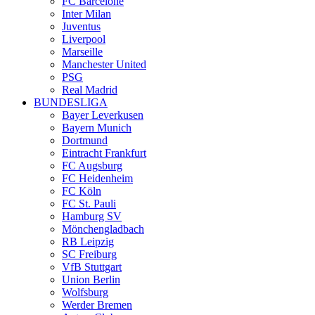
FC Barcelone
Inter Milan
Juventus
Liverpool
Marseille
Manchester United
PSG
Real Madrid
BUNDESLIGA
Bayer Leverkusen
Bayern Munich
Dortmund
Eintracht Frankfurt
FC Augsburg
FC Heidenheim
FC Köln
FC St. Pauli
Hamburg SV
Mönchengladbach
RB Leipzig
SC Freiburg
VfB Stuttgart
Union Berlin
Wolfsburg
Werder Bremen