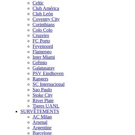
Celtic
Club América
Club León
Coventry City
Corinthians
Colo Colo
Cruzeiro
FC Porto
Feyenoord
Flamengo
Inter Miami
Grêmio
Galatasaray
PSV Eindhoven
Rangers
SC Internacional
Sao Paulo
Stoke City
River Plate
Tigres UANL
SURVÊTEMENTS
AC Milan
Arsenal
Argentine
Barcelone