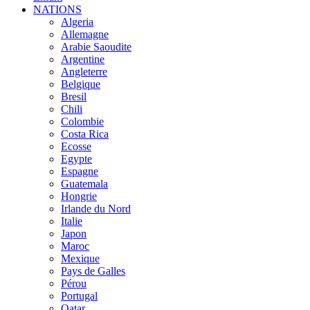
NATIONS
Algeria
Allemagne
Arabie Saoudite
Argentine
Angleterre
Belgique
Bresil
Chili
Colombie
Costa Rica
Ecosse
Egypte
Espagne
Guatemala
Hongrie
Irlande du Nord
Italie
Japon
Maroc
Mexique
Pays de Galles
Pérou
Portugal
Qatar