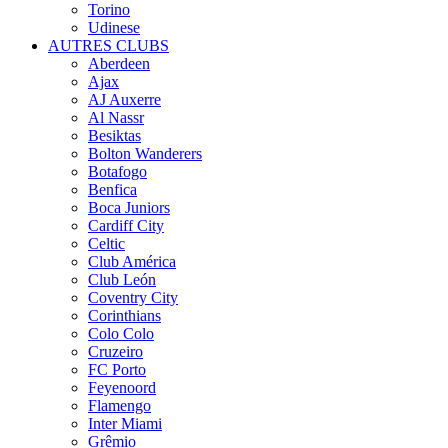
Torino
Udinese
AUTRES CLUBS
Aberdeen
Ajax
AJ Auxerre
Al Nassr
Besiktas
Bolton Wanderers
Botafogo
Benfica
Boca Juniors
Cardiff City
Celtic
Club América
Club León
Coventry City
Corinthians
Colo Colo
Cruzeiro
FC Porto
Feyenoord
Flamengo
Inter Miami
Grêmio