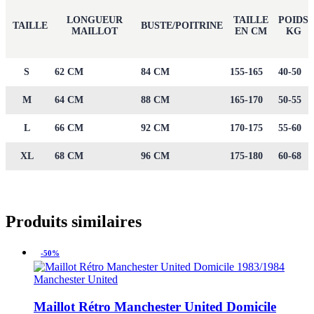
LONGUEUR
TAILLE
POIDS
TAILLE
BUSTE/POITRINE
MAILLOT
EN CM
KG
S
62 CM
84 CM
155-165
40-50
M
64 CM
88 CM
165-170
50-55
L
66 CM
92 CM
170-175
55-60
XL
68 CM
96 CM
175-180
60-68
Produits similaires
-50%
Manchester United
Maillot Rétro Manchester United Domicile