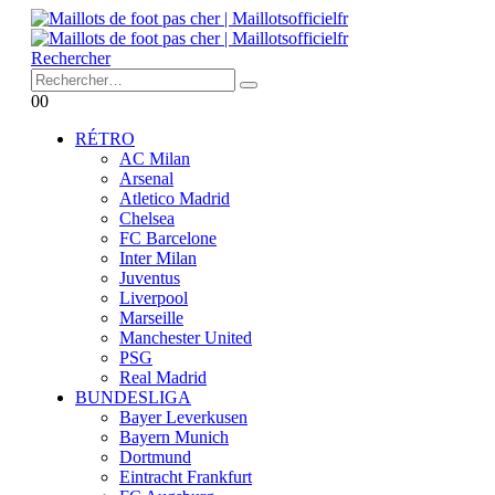
Rechercher
0
0
RÉTRO
AC Milan
Arsenal
Atletico Madrid
Chelsea
FC Barcelone
Inter Milan
Juventus
Liverpool
Marseille
Manchester United
PSG
Real Madrid
BUNDESLIGA
Bayer Leverkusen
Bayern Munich
Dortmund
Eintracht Frankfurt