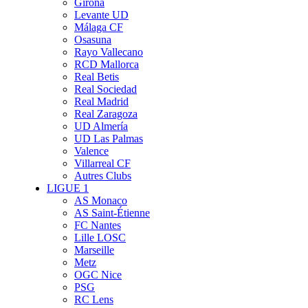
Girona
Levante UD
Málaga CF
Osasuna
Rayo Vallecano
RCD Mallorca
Real Betis
Real Sociedad
Real Madrid
Real Zaragoza
UD Almería
UD Las Palmas
Valence
Villarreal CF
Autres Clubs
LIGUE 1
AS Monaco
AS Saint-Étienne
FC Nantes
Lille LOSC
Marseille
Metz
OGC Nice
PSG
RC Lens