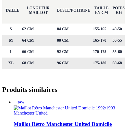
LONGUEUR
TAILLE
POIDS
TAILLE
BUSTE/POITRINE
MAILLOT
EN CM
KG
S
62 CM
84 CM
155-165
40-50
M
64 CM
88 CM
165-170
50-55
L
66 CM
92 CM
170-175
55-60
XL
68 CM
96 CM
175-180
60-68
Produits similaires
-50%
Manchester United
Maillot Rétro Manchester United Domicile