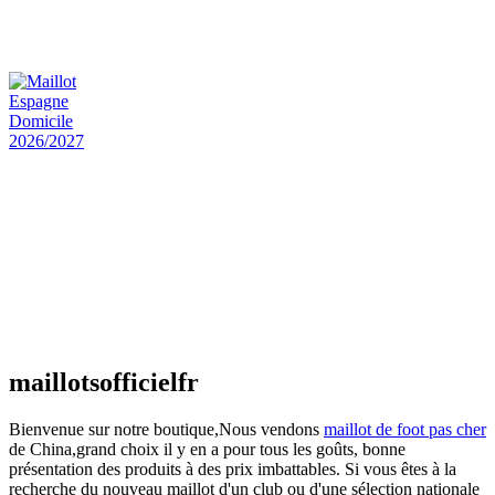
Maillot Bresil Domicile 2026/2027
€
48.00
Le prix initial était : €48.00.
€
25.90
Le prix
actuel est : €25.90.
Maillot Espagne Domicile 2026/2027
€
48.00
Le prix initial était : €48.00.
€
25.90
Le prix
actuel est : €25.90.
Maillot France Domicile 2026/2027
€
48.00
Le prix initial était : €48.00.
€
25.90
Le prix
actuel est : €25.90.
maillotsofficielfr
Bienvenue sur notre boutique,Nous vendons
maillot de foot pas cher
de China,grand choix il y en a pour tous les goûts, bonne
présentation des produits à des prix imbattables. Si vous êtes à la
recherche du nouveau maillot d'un club ou d'une sélection nationale