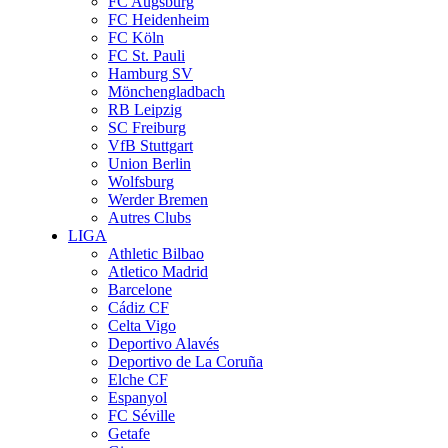
FC Augsburg
FC Heidenheim
FC Köln
FC St. Pauli
Hamburg SV
Mönchengladbach
RB Leipzig
SC Freiburg
VfB Stuttgart
Union Berlin
Wolfsburg
Werder Bremen
Autres Clubs
LIGA
Athletic Bilbao
Atletico Madrid
Barcelone
Cádiz CF
Celta Vigo
Deportivo Alavés
Deportivo de La Coruña
Elche CF
Espanyol
FC Séville
Getafe