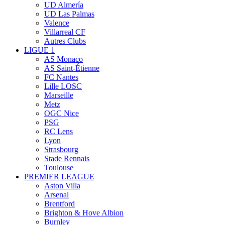
UD Almería
UD Las Palmas
Valence
Villarreal CF
Autres Clubs
LIGUE 1
AS Monaco
AS Saint-Étienne
FC Nantes
Lille LOSC
Marseille
Metz
OGC Nice
PSG
RC Lens
Lyon
Strasbourg
Stade Rennais
Toulouse
PREMIER LEAGUE
Aston Villa
Arsenal
Brentford
Brighton & Hove Albion
Burnley