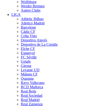
Wolfsburg
Werder Bremen
Autres Clubs
LIGA
Athletic Bilbao
Atletico Madrid
Barcelone
Cádiz CF
Celta Vigo
Deportivo Alavés
Deportivo de La Coruña
Elche CF
Espanyol
FC Séville
Getafe
Girona
Levante UD
Málaga CF
Osasuna
Rayo Vallecano
RCD Mallorca
Real Betis
Real Sociedad
Real Madrid
Real Zaragoza