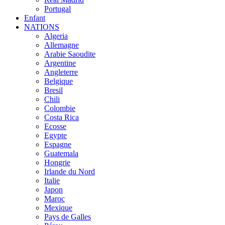
Portugal
Enfant
NATIONS
Algeria
Allemagne
Arabie Saoudite
Argentine
Angleterre
Belgique
Bresil
Chili
Colombie
Costa Rica
Ecosse
Egypte
Espagne
Guatemala
Hongrie
Irlande du Nord
Italie
Japon
Maroc
Mexique
Pays de Galles