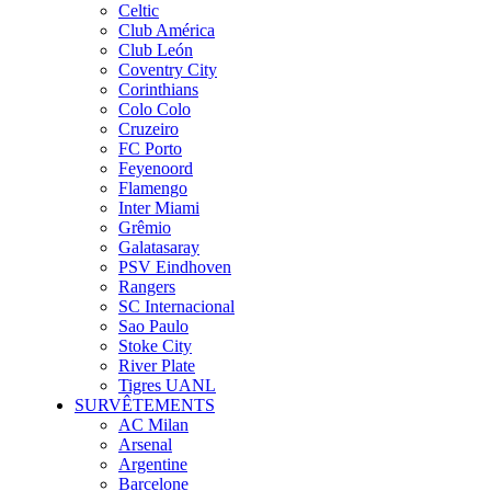
Celtic
Club América
Club León
Coventry City
Corinthians
Colo Colo
Cruzeiro
FC Porto
Feyenoord
Flamengo
Inter Miami
Grêmio
Galatasaray
PSV Eindhoven
Rangers
SC Internacional
Sao Paulo
Stoke City
River Plate
Tigres UANL
SURVÊTEMENTS
AC Milan
Arsenal
Argentine
Barcelone