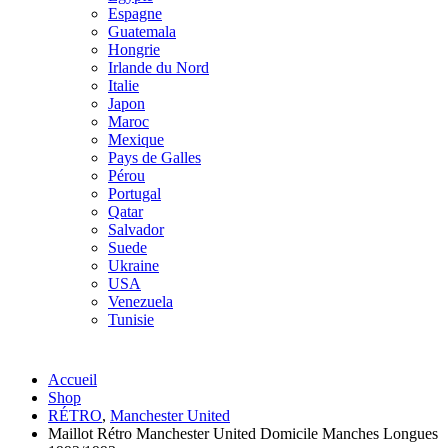
Espagne
Guatemala
Hongrie
Irlande du Nord
Italie
Japon
Maroc
Mexique
Pays de Galles
Pérou
Portugal
Qatar
Salvador
Suede
Ukraine
USA
Venezuela
Tunisie
Accueil
Shop
RÉTRO
,
Manchester United
Maillot Rétro Manchester United Domicile Manches Longues