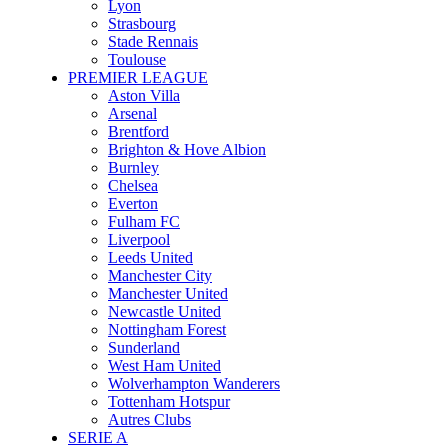
Lyon
Strasbourg
Stade Rennais
Toulouse
PREMIER LEAGUE
Aston Villa
Arsenal
Brentford
Brighton & Hove Albion
Burnley
Chelsea
Everton
Fulham FC
Liverpool
Leeds United
Manchester City
Manchester United
Newcastle United
Nottingham Forest
Sunderland
West Ham United
Wolverhampton Wanderers
Tottenham Hotspur
Autres Clubs
SERIE A