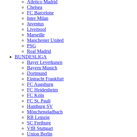
Atletico Madrid
Chelsea
FC Barcelone
Inter Milan
Juventus
Liverpool
Marseille
Manchester United
PSG
Real Madrid
BUNDESLIGA
Bayer Leverkusen
Bayern Munich
Dortmund
Eintracht Frankfurt
FC Augsburg
FC Heidenheim
FC Köln
FC St. Pauli
Hamburg SV
Mönchengladbach
RB Leipzig
SC Freiburg
VfB Stuttgart
Union Berlin