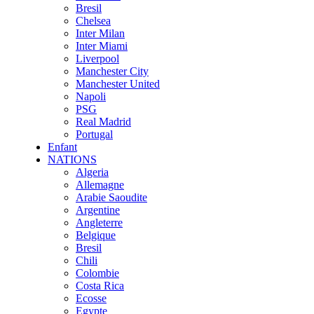
Bresil
Chelsea
Inter Milan
Inter Miami
Liverpool
Manchester City
Manchester United
Napoli
PSG
Real Madrid
Portugal
Enfant
NATIONS
Algeria
Allemagne
Arabie Saoudite
Argentine
Angleterre
Belgique
Bresil
Chili
Colombie
Costa Rica
Ecosse
Egypte