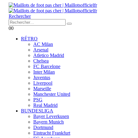
Rechercher
0
0
RÉTRO
AC Milan
Arsenal
Atletico Madrid
Chelsea
FC Barcelone
Inter Milan
Juventus
Liverpool
Marseille
Manchester United
PSG
Real Madrid
BUNDESLIGA
Bayer Leverkusen
Bayern Munich
Dortmund
Eintracht Frankfurt