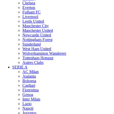
Chelsea
Everton
Fulham FC
Liverpool
Leeds United
Manchester City
Manchester United
Newcastle United
Nottingham Forest
Sunderland
West Ham United
Wolverhampton Wanderers
Tottenham Hotspur
Autres Clubs
SERIE A
AC Milan
Atalanta
Bologna
Cagliari
Fiorentina
Genoa
Inter Milan
Lazio
Napoli
Juventus