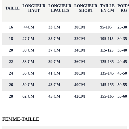
LONGUEUR
LONGUEUR
LONGUEUR
TAILLE
POID
TAILLE
HAUT
EPAULES
SHORT
EN CM
KG
16
44CM
33 CM
30CM
95-105
25-30
18
47 CM
35 CM
32CM
105-115
30-35
20
50 CM
37 CM
34CM
115-125
35-40
22
53 CM
39 CM
36CM
125-135
40-45
24
56 CM
41 CM
38CM
135-145
45-50
26
59 CM
43 CM
40CM
145-155
50-55
28
62 CM
45 CM
42CM
155-165
55-60
FEMME-TAILLE