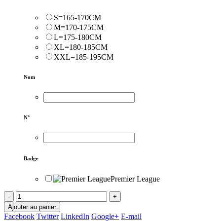
S=165-170CM
M=170-175CM
L=175-180CM
XL=180-185CM
XXL=185-195CM
Nom
N°
Badge
Premier League
-
+
Ajouter au panier
Facebook
Twitter
LinkedIn
Google+
E-mail