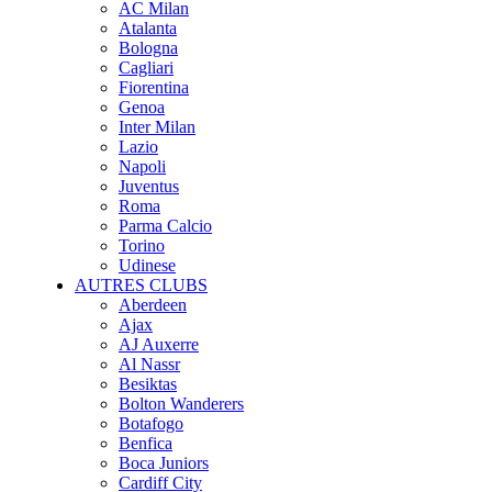
AC Milan
Atalanta
Bologna
Cagliari
Fiorentina
Genoa
Inter Milan
Lazio
Napoli
Juventus
Roma
Parma Calcio
Torino
Udinese
AUTRES CLUBS
Aberdeen
Ajax
AJ Auxerre
Al Nassr
Besiktas
Bolton Wanderers
Botafogo
Benfica
Boca Juniors
Cardiff City