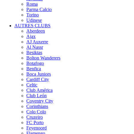
Roma
Parma Calcio
Torino
Udinese
AUTRES CLUBS
Aberdeen
Ajax
AJ Auxerre
Al Nassr
Besiktas
Bolton Wanderers
Botafogo
Benfica
Boca Juniors
Cardiff City
Celtic
Club América
Club León
Coventry City
Corinthians
Colo Colo
Cruzeiro
FC Porto
Feyenoord
Flamengo