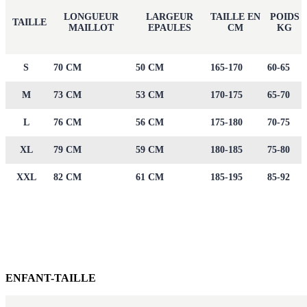
LONGUEUR
LARGEUR
TAILLE EN
POIDS
TAILLE
MAILLOT
EPAULES
CM
KG
S
70 CM
50 CM
165-170
60-65
M
73 CM
53 CM
170-175
65-70
L
76 CM
56 CM
175-180
70-75
XL
79 CM
59 CM
180-185
75-80
XXL
82 CM
61 CM
185-195
85-92
ENFANT-TAILLE