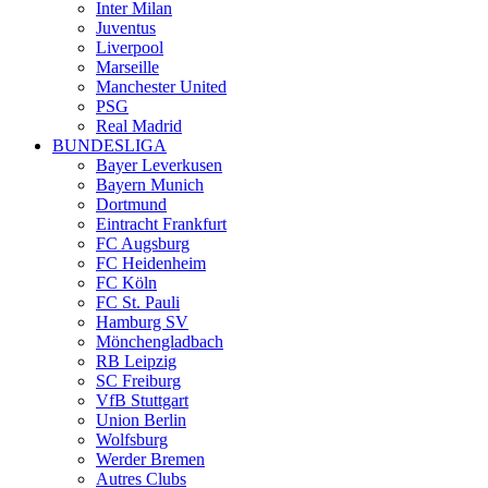
Inter Milan
Juventus
Liverpool
Marseille
Manchester United
PSG
Real Madrid
BUNDESLIGA
Bayer Leverkusen
Bayern Munich
Dortmund
Eintracht Frankfurt
FC Augsburg
FC Heidenheim
FC Köln
FC St. Pauli
Hamburg SV
Mönchengladbach
RB Leipzig
SC Freiburg
VfB Stuttgart
Union Berlin
Wolfsburg
Werder Bremen
Autres Clubs