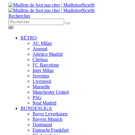
Rechercher
0
0
RÉTRO
AC Milan
Arsenal
Atletico Madrid
Chelsea
FC Barcelone
Inter Milan
Juventus
Liverpool
Marseille
Manchester United
PSG
Real Madrid
BUNDESLIGA
Bayer Leverkusen
Bayern Munich
Dortmund
Eintracht Frankfurt