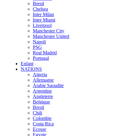
Bresil
Chelsea
Inter Milan
Inter Miami
Liverpool
Manchester City
Manchester United
Napoli
PSG
Real Madrid
Portugal
Enfant
NATIONS
Algeria
Allemagne
Arabie Saoudite
Argentine
Angleterre
Belgique
Bresil
Chili
Colombie
Costa Rica
Ecosse
Egypte