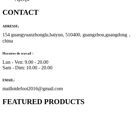
CONTACT
ADRESSE:
154 guangyuanzhonglu,baiyun, 510400, guangzhou,guangdong，
china
Horaires de travail：
Lun - Ven: 9.00 - 20.00
Sam - Dim: 10.00 - 20.00
EMAIL:
maillotdefoot2016@gmail.com
FEATURED PRODUCTS
Maillot Bresil Domicile 2026/2027
€
48.00
Le prix initial était : €48.00.
€
25.90
Le prix