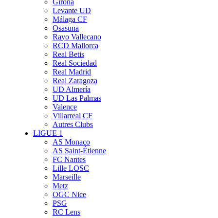
Girona
Levante UD
Málaga CF
Osasuna
Rayo Vallecano
RCD Mallorca
Real Betis
Real Sociedad
Real Madrid
Real Zaragoza
UD Almería
UD Las Palmas
Valence
Villarreal CF
Autres Clubs
LIGUE 1
AS Monaco
AS Saint-Étienne
FC Nantes
Lille LOSC
Marseille
Metz
OGC Nice
PSG
RC Lens