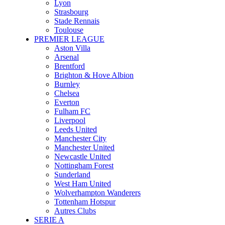
Lyon
Strasbourg
Stade Rennais
Toulouse
PREMIER LEAGUE
Aston Villa
Arsenal
Brentford
Brighton & Hove Albion
Burnley
Chelsea
Everton
Fulham FC
Liverpool
Leeds United
Manchester City
Manchester United
Newcastle United
Nottingham Forest
Sunderland
West Ham United
Wolverhampton Wanderers
Tottenham Hotspur
Autres Clubs
SERIE A