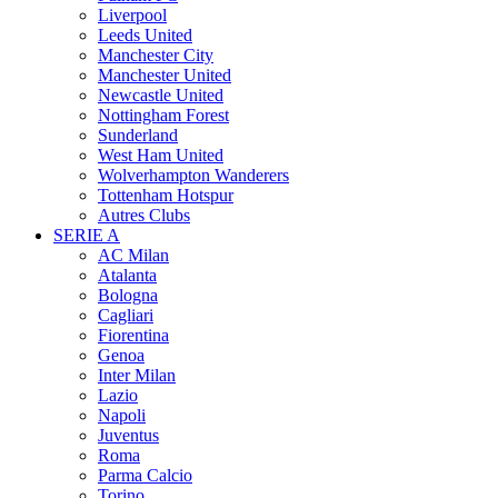
Liverpool
Leeds United
Manchester City
Manchester United
Newcastle United
Nottingham Forest
Sunderland
West Ham United
Wolverhampton Wanderers
Tottenham Hotspur
Autres Clubs
SERIE A
AC Milan
Atalanta
Bologna
Cagliari
Fiorentina
Genoa
Inter Milan
Lazio
Napoli
Juventus
Roma
Parma Calcio
Torino