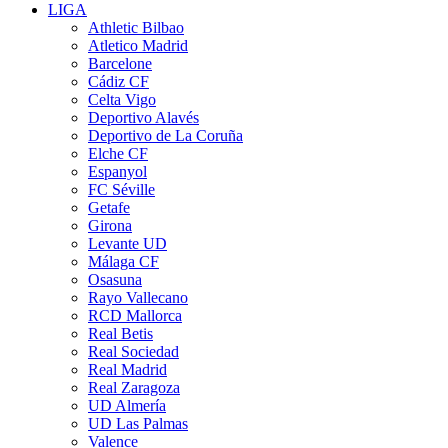
LIGA
Athletic Bilbao
Atletico Madrid
Barcelone
Cádiz CF
Celta Vigo
Deportivo Alavés
Deportivo de La Coruña
Elche CF
Espanyol
FC Séville
Getafe
Girona
Levante UD
Málaga CF
Osasuna
Rayo Vallecano
RCD Mallorca
Real Betis
Real Sociedad
Real Madrid
Real Zaragoza
UD Almería
UD Las Palmas
Valence