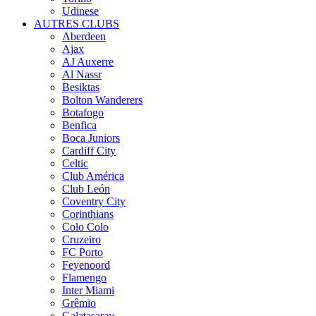
Udinese
AUTRES CLUBS
Aberdeen
Ajax
AJ Auxerre
Al Nassr
Besiktas
Bolton Wanderers
Botafogo
Benfica
Boca Juniors
Cardiff City
Celtic
Club América
Club León
Coventry City
Corinthians
Colo Colo
Cruzeiro
FC Porto
Feyenoord
Flamengo
Inter Miami
Grêmio
Galatasaray