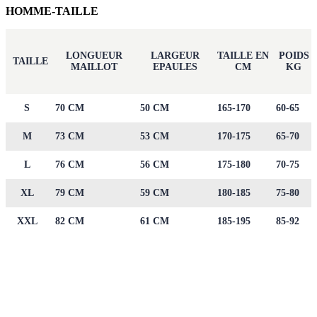
HOMME-TAILLE
LONGUEUR
LARGEUR
TAILLE EN
POIDS
TAILLE
MAILLOT
EPAULES
CM
KG
S
70 CM
50 CM
165-170
60-65
M
73 CM
53 CM
170-175
65-70
L
76 CM
56 CM
175-180
70-75
XL
79 CM
59 CM
180-185
75-80
XXL
82 CM
61 CM
185-195
85-92