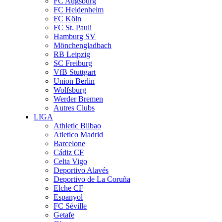
FC Augsburg
FC Heidenheim
FC Köln
FC St. Pauli
Hamburg SV
Mönchengladbach
RB Leipzig
SC Freiburg
VfB Stuttgart
Union Berlin
Wolfsburg
Werder Bremen
Autres Clubs
LIGA
Athletic Bilbao
Atletico Madrid
Barcelone
Cádiz CF
Celta Vigo
Deportivo Alavés
Deportivo de La Coruña
Elche CF
Espanyol
FC Séville
Getafe