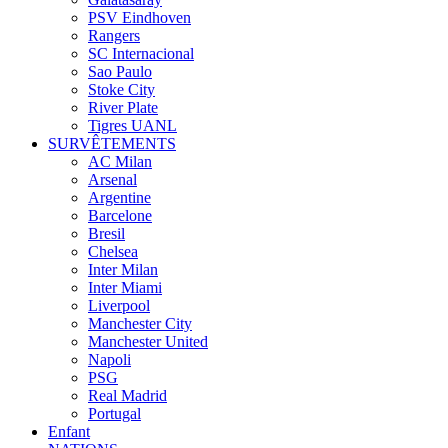
PSV Eindhoven
Rangers
SC Internacional
Sao Paulo
Stoke City
River Plate
Tigres UANL
SURVÊTEMENTS
AC Milan
Arsenal
Argentine
Barcelone
Bresil
Chelsea
Inter Milan
Inter Miami
Liverpool
Manchester City
Manchester United
Napoli
PSG
Real Madrid
Portugal
Enfant