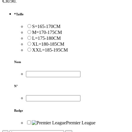
€30.90.
*
Taille
S=165-170CM
M=170-175CM
L=175-180CM
XL=180-185CM
XXL=185-195CM
Nom
N°
Badge
Premier League