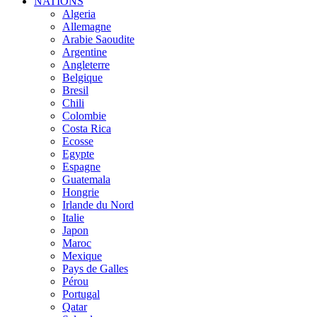
NATIONS
Algeria
Allemagne
Arabie Saoudite
Argentine
Angleterre
Belgique
Bresil
Chili
Colombie
Costa Rica
Ecosse
Egypte
Espagne
Guatemala
Hongrie
Irlande du Nord
Italie
Japon
Maroc
Mexique
Pays de Galles
Pérou
Portugal
Qatar