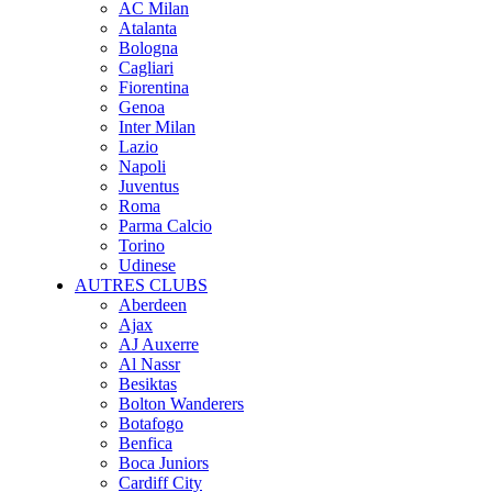
AC Milan
Atalanta
Bologna
Cagliari
Fiorentina
Genoa
Inter Milan
Lazio
Napoli
Juventus
Roma
Parma Calcio
Torino
Udinese
AUTRES CLUBS
Aberdeen
Ajax
AJ Auxerre
Al Nassr
Besiktas
Bolton Wanderers
Botafogo
Benfica
Boca Juniors
Cardiff City