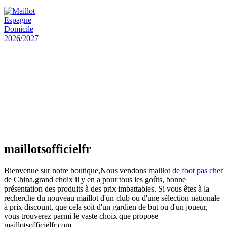
actuel est : €25.90.
Maillot Espagne Domicile 2026/2027
€
48.00
Le prix initial était : €48.00.
€
25.90
Le prix
actuel est : €25.90.
Maillot France Domicile 2026/2027
€
48.00
Le prix initial était : €48.00.
€
25.90
Le prix
actuel est : €25.90.
maillotsofficielfr
Bienvenue sur notre boutique,Nous vendons
maillot de foot pas cher
de China,grand choix il y en a pour tous les goûts, bonne
présentation des produits à des prix imbattables. Si vous êtes à la
recherche du nouveau maillot d'un club ou d'une sélection nationale
à prix discount, que cela soit d'un gardien de but ou d'un joueur,
vous trouverez parmi le vaste choix que propose
maillotsofficielfr.com