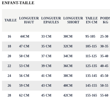
ENFANT-TAILLE
LONGUEUR
LONGUEUR
LONGUEUR
TAILLE
POID
TAILLE
HAUT
EPAULES
SHORT
EN CM
KG
16
44CM
33 CM
30CM
95-105
25-30
18
47 CM
35 CM
32CM
105-115
30-35
20
50 CM
37 CM
34CM
115-125
35-40
22
53 CM
39 CM
36CM
125-135
40-45
24
56 CM
41 CM
38CM
135-145
45-50
26
59 CM
43 CM
40CM
145-155
50-55
28
62 CM
45 CM
42CM
155-165
55-60