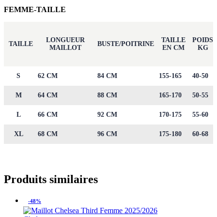
FEMME-TAILLE
LONGUEUR
TAILLE
POIDS
TAILLE
BUSTE/POITRINE
MAILLOT
EN CM
KG
S
62 CM
84 CM
155-165
40-50
M
64 CM
88 CM
165-170
50-55
L
66 CM
92 CM
170-175
55-60
XL
68 CM
96 CM
175-180
60-68
Produits similaires
-48%