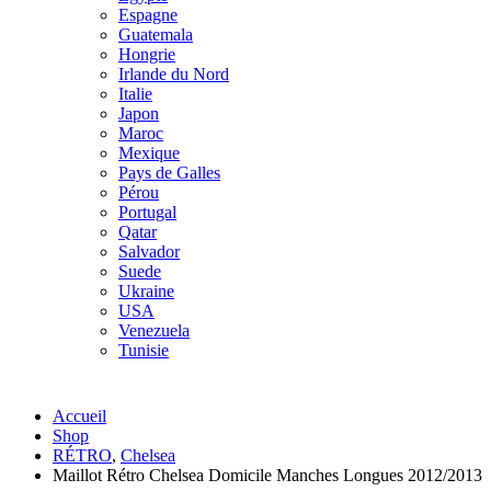
Espagne
Guatemala
Hongrie
Irlande du Nord
Italie
Japon
Maroc
Mexique
Pays de Galles
Pérou
Portugal
Qatar
Salvador
Suede
Ukraine
USA
Venezuela
Tunisie
Accueil
Shop
RÉTRO
,
Chelsea
Maillot Rétro Chelsea Domicile Manches Longues 2012/2013