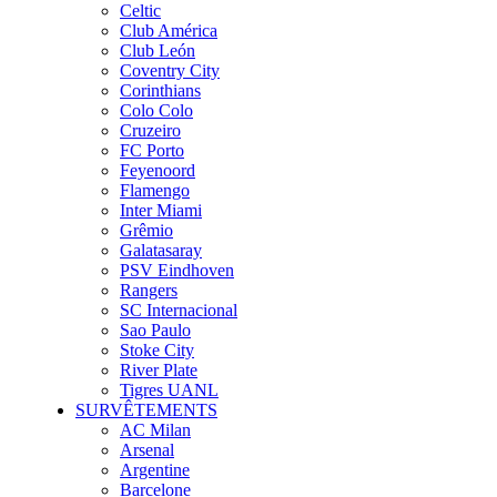
Celtic
Club América
Club León
Coventry City
Corinthians
Colo Colo
Cruzeiro
FC Porto
Feyenoord
Flamengo
Inter Miami
Grêmio
Galatasaray
PSV Eindhoven
Rangers
SC Internacional
Sao Paulo
Stoke City
River Plate
Tigres UANL
SURVÊTEMENTS
AC Milan
Arsenal
Argentine
Barcelone