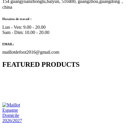
154 guangyuanzhonglu,baiyun, 510400, guangzhou,guangdong，
china
Horaires de travail：
Lun - Ven: 9.00 - 20.00
Sam - Dim: 10.00 - 20.00
EMAIL:
maillotdefoot2016@gmail.com
FEATURED PRODUCTS
Maillot Bresil Domicile 2026/2027
€
48.00
Le prix initial était : €48.00.
€
25.90
Le prix
actuel est : €25.90.