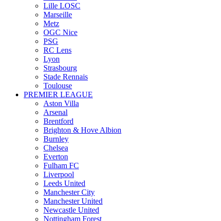
Lille LOSC
Marseille
Metz
OGC Nice
PSG
RC Lens
Lyon
Strasbourg
Stade Rennais
Toulouse
PREMIER LEAGUE
Aston Villa
Arsenal
Brentford
Brighton & Hove Albion
Burnley
Chelsea
Everton
Fulham FC
Liverpool
Leeds United
Manchester City
Manchester United
Newcastle United
Nottingham Forest