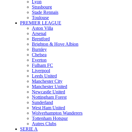
Lyon
Strasbourg
Stade Rennais
Toulouse
PREMIER LEAGUE
Aston Villa
Arsenal
Brentford
Brighton & Hove Albion
Burnley
Chelsea
Everton
Fulham FC
Liverpool
Leeds United
Manchester City
Manchester United
Newcastle United
Nottingham Forest
Sunderland
West Ham United
Wolverhampton Wanderers
Tottenham Hotspur
Autres Clubs
SERIE A