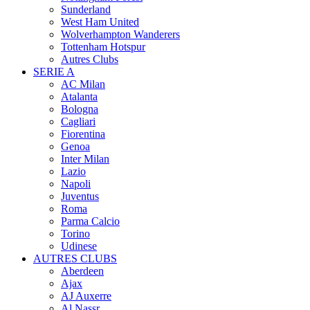
Sunderland
West Ham United
Wolverhampton Wanderers
Tottenham Hotspur
Autres Clubs
SERIE A
AC Milan
Atalanta
Bologna
Cagliari
Fiorentina
Genoa
Inter Milan
Lazio
Napoli
Juventus
Roma
Parma Calcio
Torino
Udinese
AUTRES CLUBS
Aberdeen
Ajax
AJ Auxerre
Al Nassr