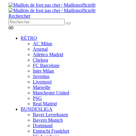
Rechercher
0
0
RÉTRO
AC Milan
Arsenal
Atletico Madrid
Chelsea
FC Barcelone
Inter Milan
Juventus
Liverpool
Marseille
Manchester United
PSG
Real Madrid
BUNDESLIGA
Bayer Leverkusen
Bayern Munich
Dortmund
Eintracht Frankfurt