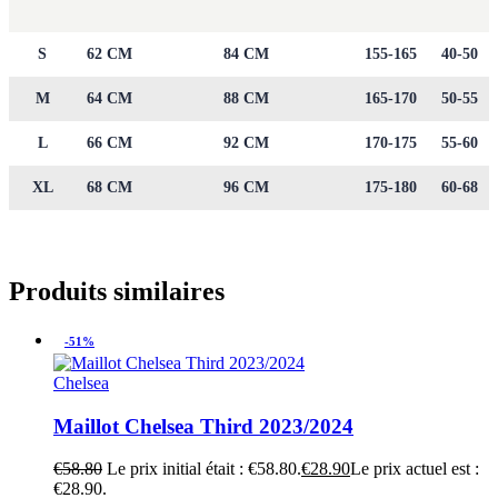
S
62 CM
84 CM
155-165
40-50
M
64 CM
88 CM
165-170
50-55
L
66 CM
92 CM
170-175
55-60
XL
68 CM
96 CM
175-180
60-68
Produits similaires
-51%
Chelsea
Maillot Chelsea Third 2023/2024
€
58.80
Le prix initial était : €58.80.
€
28.90
Le prix actuel est :
€28.90.