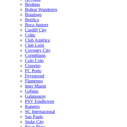
Besiktas
Bolton Wanderers
Botafogo
Benfica
Boca Juniors
Cardiff City
Celtic
Club América
Club León
Coventry City
Corinthians
Colo Colo
Cruzeiro
FC Porto
Feyenoord
Flamengo
Inter Miami
Grêmio
Galatasaray
PSV Eindhoven
Rangers
SC Internacional
Sao Paulo
Stoke City
River Plate