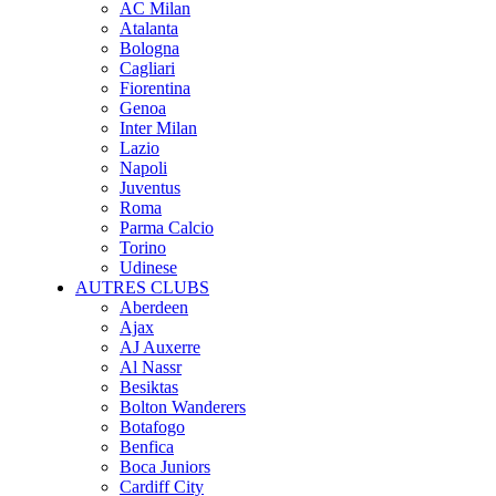
AC Milan
Atalanta
Bologna
Cagliari
Fiorentina
Genoa
Inter Milan
Lazio
Napoli
Juventus
Roma
Parma Calcio
Torino
Udinese
AUTRES CLUBS
Aberdeen
Ajax
AJ Auxerre
Al Nassr
Besiktas
Bolton Wanderers
Botafogo
Benfica
Boca Juniors
Cardiff City