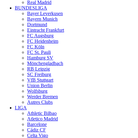
Real Madrid
BUNDESLIGA
Bayer Leverkusen
Bayern Munich
Dortmund
Eintracht Frankfurt
FC Augsburg
FC Heidenheim
FC Köln
FC St. Pauli
Hamburg SV
Mönchengladbach
RB Leipzig
SC Freiburg
VfB Stuttgart
Union Berlin
Wolfsburg
Werder Bremen
Autres Clubs
LIGA
Athletic Bilbao
Atletico Madrid
Barcelone
Cádiz CF
Celta Vigo