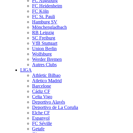
FC Augsburg
FC Heidenheim
FC Köln
FC St. Pauli
Hamburg SV
Mönchengladbach
RB Leipzig
SC Freiburg
VfB Stuttgart
Union Berlin
Wolfsburg
Werder Bremen
Autres Clubs
LIGA
Athletic Bilbao
Atletico Madrid
Barcelone
Cádiz CF
Celta Vigo
Deportivo Alavés
Deportivo de La Coruña
Elche CF
Espanyol
FC Séville
Getafe