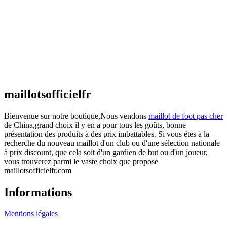
Maillot Espagne Domicile 2026/2027
€
48.00
Le prix initial était : €48.00.
€
25.90
Le prix
actuel est : €25.90.
Maillot France Domicile 2026/2027
€
48.00
Le prix initial était : €48.00.
€
25.90
Le prix
actuel est : €25.90.
maillotsofficielfr
Bienvenue sur notre boutique,Nous vendons
maillot de foot pas cher
de China,grand choix il y en a pour tous les goûts, bonne
présentation des produits à des prix imbattables. Si vous êtes à la
recherche du nouveau maillot d'un club ou d'une sélection nationale
à prix discount, que cela soit d'un gardien de but ou d'un joueur,
vous trouverez parmi le vaste choix que propose
maillotsofficielfr.com
Informations
Mentions légales