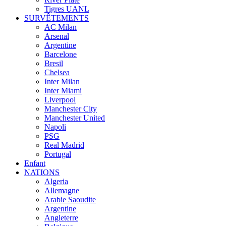
Tigres UANL
SURVÊTEMENTS
AC Milan
Arsenal
Argentine
Barcelone
Bresil
Chelsea
Inter Milan
Inter Miami
Liverpool
Manchester City
Manchester United
Napoli
PSG
Real Madrid
Portugal
Enfant
NATIONS
Algeria
Allemagne
Arabie Saoudite
Argentine
Angleterre