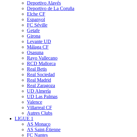
Deportivo Alavés
Deportivo de La Coruña
Elche CF
Espanyol
FC Séville
Getafe
Girona
Levante UD
Málaga CF
Osasuna
Rayo Vallecano
RCD Mallorca
Real Betis
Real Sociedad
Real Madrid
Real Zaragoza
UD Almería
UD Las Palmas
Valence
Villarreal CF
Autres Clubs
LIGUE 1
AS Monaco
AS Saint-Étienne
FC Nantes