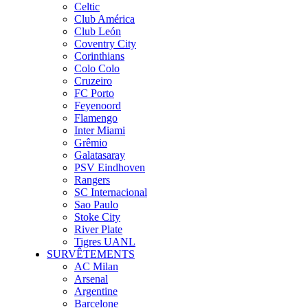
Celtic
Club América
Club León
Coventry City
Corinthians
Colo Colo
Cruzeiro
FC Porto
Feyenoord
Flamengo
Inter Miami
Grêmio
Galatasaray
PSV Eindhoven
Rangers
SC Internacional
Sao Paulo
Stoke City
River Plate
Tigres UANL
SURVÊTEMENTS
AC Milan
Arsenal
Argentine
Barcelone