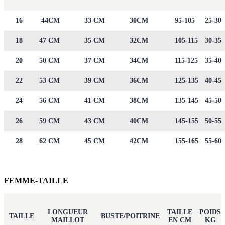
16
44CM
33 CM
30CM
95-105
25-30
18
47 CM
35 CM
32CM
105-115
30-35
20
50 CM
37 CM
34CM
115-125
35-40
22
53 CM
39 CM
36CM
125-135
40-45
24
56 CM
41 CM
38CM
135-145
45-50
26
59 CM
43 CM
40CM
145-155
50-55
28
62 CM
45 CM
42CM
155-165
55-60
FEMME-TAILLE
LONGUEUR
TAILLE
POIDS
TAILLE
BUSTE/POITRINE
MAILLOT
EN CM
KG