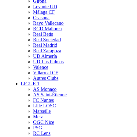
Girona
Levante UD
Málaga CF
Osasuna
Rayo Vallecano
RCD Mallorca
Real Betis
Real Sociedad
Real Madrid
Real Zaragoza
UD Almería
UD Las Palmas
Valence
Villarreal CF
Autres Clubs
LIGUE 1
AS Monaco
AS Saint-Étienne
FC Nantes
Lille LOSC
Marseille
Metz
OGC Nice
PSG
RC Lens