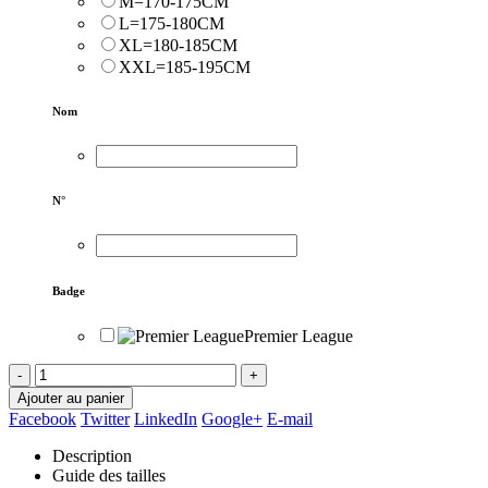
M=170-175CM
L=175-180CM
XL=180-185CM
XXL=185-195CM
Nom
N°
Badge
Premier League
-
+
Ajouter au panier
Facebook
Twitter
LinkedIn
Google+
E-mail
Description
Guide des tailles