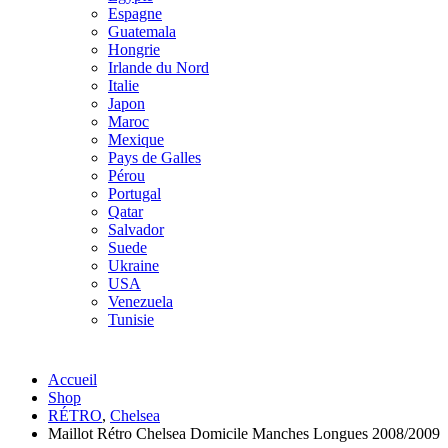
Espagne
Guatemala
Hongrie
Irlande du Nord
Italie
Japon
Maroc
Mexique
Pays de Galles
Pérou
Portugal
Qatar
Salvador
Suede
Ukraine
USA
Venezuela
Tunisie
Accueil
Shop
RÉTRO
,
Chelsea
Maillot Rétro Chelsea Domicile Manches Longues 2008/2009