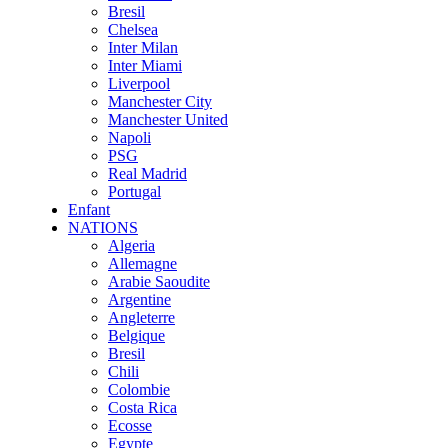
Bresil
Chelsea
Inter Milan
Inter Miami
Liverpool
Manchester City
Manchester United
Napoli
PSG
Real Madrid
Portugal
Enfant
NATIONS
Algeria
Allemagne
Arabie Saoudite
Argentine
Angleterre
Belgique
Bresil
Chili
Colombie
Costa Rica
Ecosse
Egypte