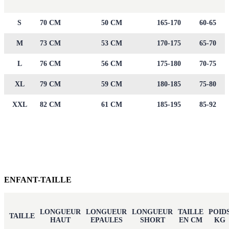
S
70 CM
50 CM
165-170
60-65
M
73 CM
53 CM
170-175
65-70
L
76 CM
56 CM
175-180
70-75
XL
79 CM
59 CM
180-185
75-80
XXL
82 CM
61 CM
185-195
85-92
ENFANT-TAILLE
LONGUEUR
LONGUEUR
LONGUEUR
TAILLE
POID
TAILLE
HAUT
EPAULES
SHORT
EN CM
KG