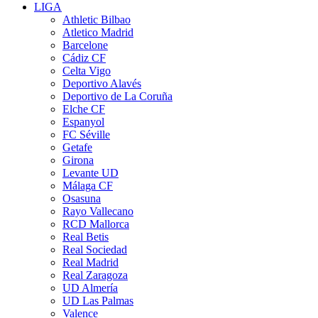
LIGA
Athletic Bilbao
Atletico Madrid
Barcelone
Cádiz CF
Celta Vigo
Deportivo Alavés
Deportivo de La Coruña
Elche CF
Espanyol
FC Séville
Getafe
Girona
Levante UD
Málaga CF
Osasuna
Rayo Vallecano
RCD Mallorca
Real Betis
Real Sociedad
Real Madrid
Real Zaragoza
UD Almería
UD Las Palmas
Valence