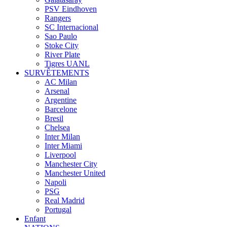
PSV Eindhoven
Rangers
SC Internacional
Sao Paulo
Stoke City
River Plate
Tigres UANL
SURVÊTEMENTS
AC Milan
Arsenal
Argentine
Barcelone
Bresil
Chelsea
Inter Milan
Inter Miami
Liverpool
Manchester City
Manchester United
Napoli
PSG
Real Madrid
Portugal
Enfant