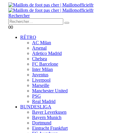
Rechercher
0
0
RÉTRO
AC Milan
Arsenal
Atletico Madrid
Chelsea
FC Barcelone
Inter Milan
Juventus
Liverpool
Marseille
Manchester United
PSG
Real Madrid
BUNDESLIGA
Bayer Leverkusen
Bayern Munich
Dortmund
Eintracht Frankfurt