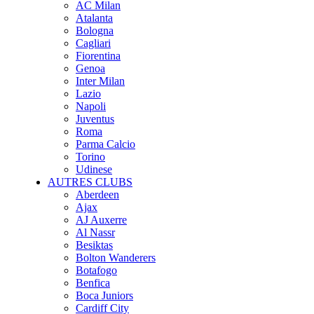
AC Milan
Atalanta
Bologna
Cagliari
Fiorentina
Genoa
Inter Milan
Lazio
Napoli
Juventus
Roma
Parma Calcio
Torino
Udinese
AUTRES CLUBS
Aberdeen
Ajax
AJ Auxerre
Al Nassr
Besiktas
Bolton Wanderers
Botafogo
Benfica
Boca Juniors
Cardiff City