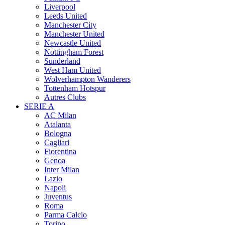
Liverpool
Leeds United
Manchester City
Manchester United
Newcastle United
Nottingham Forest
Sunderland
West Ham United
Wolverhampton Wanderers
Tottenham Hotspur
Autres Clubs
SERIE A
AC Milan
Atalanta
Bologna
Cagliari
Fiorentina
Genoa
Inter Milan
Lazio
Napoli
Juventus
Roma
Parma Calcio
Torino