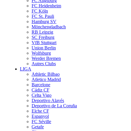
FC Augsburg
FC Heidenheim
FC Köln
FC St. Pauli
Hamburg SV
Mönchengladbach
RB Leipzig
SC Freiburg
VfB Stuttgart
Union Berlin
Wolfsburg
Werder Bremen
Autres Clubs
LIGA
Athletic Bilbao
Atletico Madrid
Barcelone
Cádiz CF
Celta Vigo
Deportivo Alavés
Deportivo de La Coruña
Elche CF
Espanyol
FC Séville
Getafe