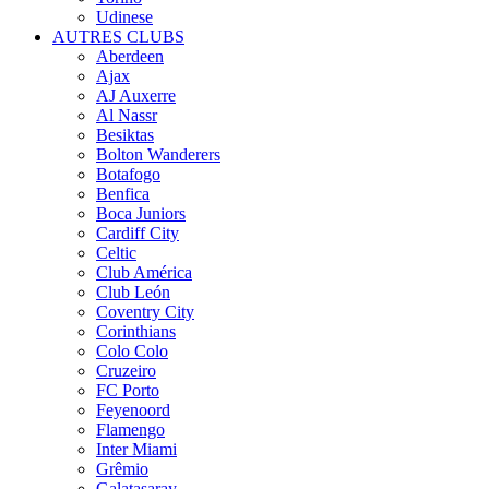
Udinese
AUTRES CLUBS
Aberdeen
Ajax
AJ Auxerre
Al Nassr
Besiktas
Bolton Wanderers
Botafogo
Benfica
Boca Juniors
Cardiff City
Celtic
Club América
Club León
Coventry City
Corinthians
Colo Colo
Cruzeiro
FC Porto
Feyenoord
Flamengo
Inter Miami
Grêmio
Galatasaray