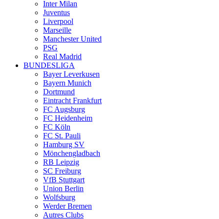
Inter Milan
Juventus
Liverpool
Marseille
Manchester United
PSG
Real Madrid
BUNDESLIGA
Bayer Leverkusen
Bayern Munich
Dortmund
Eintracht Frankfurt
FC Augsburg
FC Heidenheim
FC Köln
FC St. Pauli
Hamburg SV
Mönchengladbach
RB Leipzig
SC Freiburg
VfB Stuttgart
Union Berlin
Wolfsburg
Werder Bremen
Autres Clubs