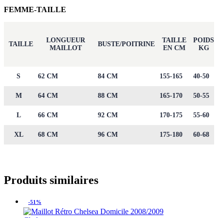
FEMME-TAILLE
LONGUEUR
TAILLE
POIDS
TAILLE
BUSTE/POITRINE
MAILLOT
EN CM
KG
S
62 CM
84 CM
155-165
40-50
M
64 CM
88 CM
165-170
50-55
L
66 CM
92 CM
170-175
55-60
XL
68 CM
96 CM
175-180
60-68
Produits similaires
-51%