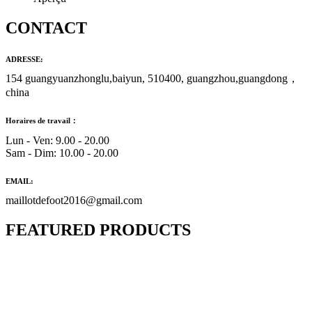
CONTACT
ADRESSE:
154 guangyuanzhonglu,baiyun, 510400, guangzhou,guangdong，
china
Horaires de travail：
Lun - Ven: 9.00 - 20.00
Sam - Dim: 10.00 - 20.00
EMAIL:
maillotdefoot2016@gmail.com
FEATURED PRODUCTS
Maillot Bresil Domicile 2026/2027
€
48.00
Le prix initial était : €48.00.
€
25.90
Le prix