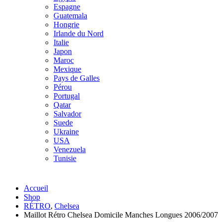
Espagne
Guatemala
Hongrie
Irlande du Nord
Italie
Japon
Maroc
Mexique
Pays de Galles
Pérou
Portugal
Qatar
Salvador
Suede
Ukraine
USA
Venezuela
Tunisie
Accueil
Shop
RÉTRO
,
Chelsea
Maillot Rétro Chelsea Domicile Manches Longues 2006/2007