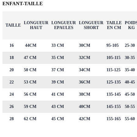
ENFANT-TAILLE
LONGUEUR
LONGUEUR
LONGUEUR
TAILLE
POID
TAILLE
HAUT
EPAULES
SHORT
EN CM
KG
16
44CM
33 CM
30CM
95-105
25-30
18
47 CM
35 CM
32CM
105-115
30-35
20
50 CM
37 CM
34CM
115-125
35-40
22
53 CM
39 CM
36CM
125-135
40-45
24
56 CM
41 CM
38CM
135-145
45-50
26
59 CM
43 CM
40CM
145-155
50-55
28
62 CM
45 CM
42CM
155-165
55-60