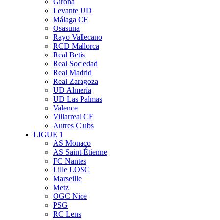
Girona
Levante UD
Málaga CF
Osasuna
Rayo Vallecano
RCD Mallorca
Real Betis
Real Sociedad
Real Madrid
Real Zaragoza
UD Almería
UD Las Palmas
Valence
Villarreal CF
Autres Clubs
LIGUE 1
AS Monaco
AS Saint-Étienne
FC Nantes
Lille LOSC
Marseille
Metz
OGC Nice
PSG
RC Lens