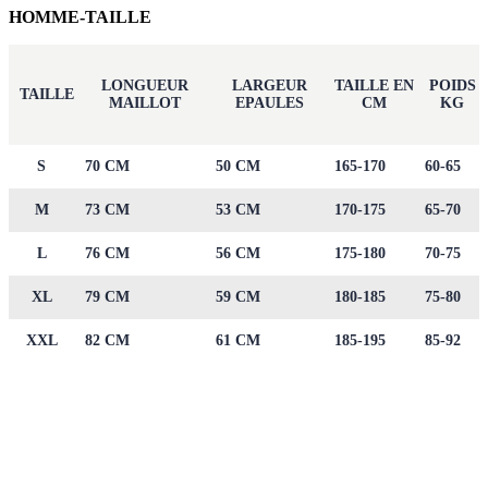
HOMME-TAILLE
LONGUEUR
LARGEUR
TAILLE EN
POIDS
TAILLE
MAILLOT
EPAULES
CM
KG
S
70 CM
50 CM
165-170
60-65
M
73 CM
53 CM
170-175
65-70
L
76 CM
56 CM
175-180
70-75
XL
79 CM
59 CM
180-185
75-80
XXL
82 CM
61 CM
185-195
85-92