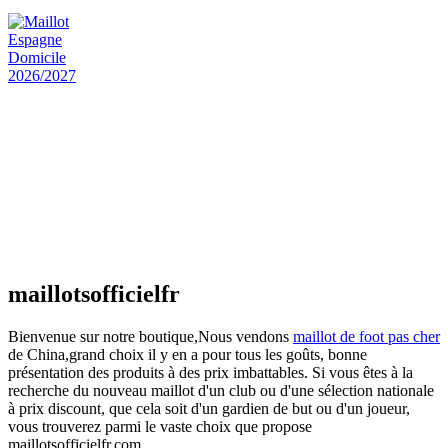
actuel est : €25.90.
Maillot Espagne Domicile 2026/2027
€
48.00
Le prix initial était : €48.00.
€
25.90
Le prix
actuel est : €25.90.
Maillot France Domicile 2026/2027
€
48.00
Le prix initial était : €48.00.
€
25.90
Le prix
actuel est : €25.90.
maillotsofficielfr
Bienvenue sur notre boutique,Nous vendons
maillot de foot pas cher
de China,grand choix il y en a pour tous les goûts, bonne
présentation des produits à des prix imbattables. Si vous êtes à la
recherche du nouveau maillot d'un club ou d'une sélection nationale
à prix discount, que cela soit d'un gardien de but ou d'un joueur,
vous trouverez parmi le vaste choix que propose
maillotsofficielfr.com