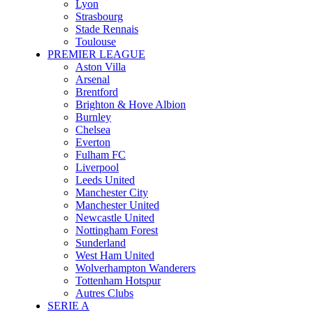
Lyon
Strasbourg
Stade Rennais
Toulouse
PREMIER LEAGUE
Aston Villa
Arsenal
Brentford
Brighton & Hove Albion
Burnley
Chelsea
Everton
Fulham FC
Liverpool
Leeds United
Manchester City
Manchester United
Newcastle United
Nottingham Forest
Sunderland
West Ham United
Wolverhampton Wanderers
Tottenham Hotspur
Autres Clubs
SERIE A