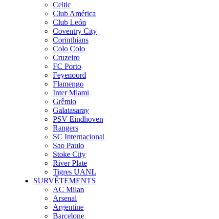
Celtic
Club América
Club León
Coventry City
Corinthians
Colo Colo
Cruzeiro
FC Porto
Feyenoord
Flamengo
Inter Miami
Grêmio
Galatasaray
PSV Eindhoven
Rangers
SC Internacional
Sao Paulo
Stoke City
River Plate
Tigres UANL
SURVÊTEMENTS
AC Milan
Arsenal
Argentine
Barcelone