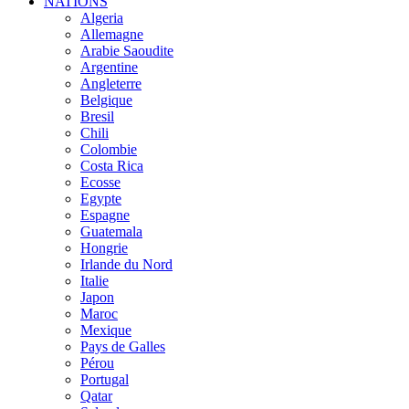
NATIONS
Algeria
Allemagne
Arabie Saoudite
Argentine
Angleterre
Belgique
Bresil
Chili
Colombie
Costa Rica
Ecosse
Egypte
Espagne
Guatemala
Hongrie
Irlande du Nord
Italie
Japon
Maroc
Mexique
Pays de Galles
Pérou
Portugal
Qatar