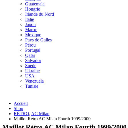
Guatemala
Hongrie
Irlande du Nord
Italie
Japon
Maroc
Mexique
Pays de Galles
Pérou
Portugal
Qatar
Salvador
Suede
Ukraine
USA
Venezuela
Tunisie
Accueil
Shop
RÉTRO
,
AC Milan
Maillot Rétro AC Milan Fourth 1999/2000
Maillot Rétro AC Milan Fourth 1999/2000