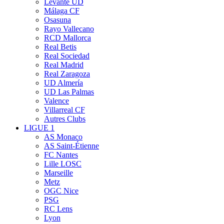
Levante UD
Málaga CF
Osasuna
Rayo Vallecano
RCD Mallorca
Real Betis
Real Sociedad
Real Madrid
Real Zaragoza
UD Almería
UD Las Palmas
Valence
Villarreal CF
Autres Clubs
LIGUE 1
AS Monaco
AS Saint-Étienne
FC Nantes
Lille LOSC
Marseille
Metz
OGC Nice
PSG
RC Lens
Lyon