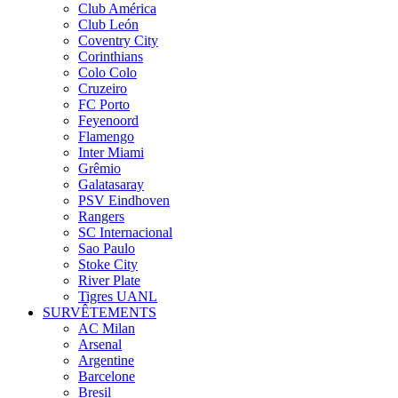
Club América
Club León
Coventry City
Corinthians
Colo Colo
Cruzeiro
FC Porto
Feyenoord
Flamengo
Inter Miami
Grêmio
Galatasaray
PSV Eindhoven
Rangers
SC Internacional
Sao Paulo
Stoke City
River Plate
Tigres UANL
SURVÊTEMENTS
AC Milan
Arsenal
Argentine
Barcelone
Bresil