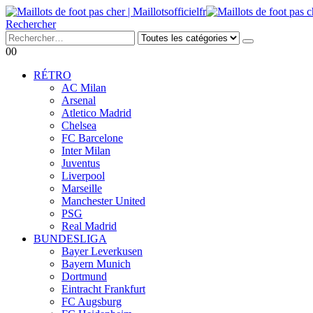
Rechercher
0
0
RÉTRO
AC Milan
Arsenal
Atletico Madrid
Chelsea
FC Barcelone
Inter Milan
Juventus
Liverpool
Marseille
Manchester United
PSG
Real Madrid
BUNDESLIGA
Bayer Leverkusen
Bayern Munich
Dortmund
Eintracht Frankfurt
FC Augsburg