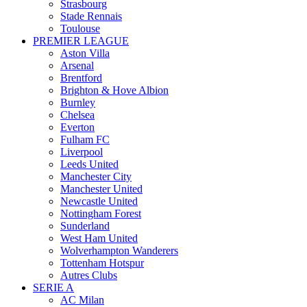
Strasbourg
Stade Rennais
Toulouse
PREMIER LEAGUE
Aston Villa
Arsenal
Brentford
Brighton & Hove Albion
Burnley
Chelsea
Everton
Fulham FC
Liverpool
Leeds United
Manchester City
Manchester United
Newcastle United
Nottingham Forest
Sunderland
West Ham United
Wolverhampton Wanderers
Tottenham Hotspur
Autres Clubs
SERIE A
AC Milan