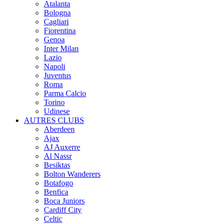
Atalanta
Bologna
Cagliari
Fiorentina
Genoa
Inter Milan
Lazio
Napoli
Juventus
Roma
Parma Calcio
Torino
Udinese
AUTRES CLUBS
Aberdeen
Ajax
AJ Auxerre
Al Nassr
Besiktas
Bolton Wanderers
Botafogo
Benfica
Boca Juniors
Cardiff City
Celtic