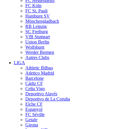
FC Heidenheim
FC Köln
FC St. Pauli
Hamburg SV
Mönchengladbach
RB Leipzig
SC Freiburg
VfB Stuttgart
Union Berlin
Wolfsburg
Werder Bremen
Autres Clubs
LIGA
Athletic Bilbao
Atletico Madrid
Barcelone
Cádiz CF
Celta Vigo
Deportivo Alavés
Deportivo de La Coruña
Elche CF
Espanyol
FC Séville
Getafe
Girona