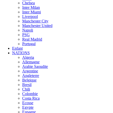
Chelsea
Inter Milan
Inter Miami
Liverpool
Manchester City
Manchester United
Napoli
PSG
Real Madrid
Portugal
Enfant
NATIONS
Algeria
Allemagne
Arabie Saoudite
Argentine
Angleterre
Belgique
Bresil
Chili
Colombie
Costa Rica
Ecosse
Egypte
Espagne