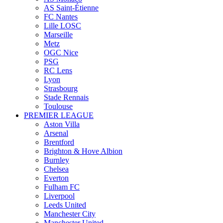
AS Saint-Étienne
FC Nantes
Lille LOSC
Marseille
Metz
OGC Nice
PSG
RC Lens
Lyon
Strasbourg
Stade Rennais
Toulouse
PREMIER LEAGUE
Aston Villa
Arsenal
Brentford
Brighton & Hove Albion
Burnley
Chelsea
Everton
Fulham FC
Liverpool
Leeds United
Manchester City
Manchester United