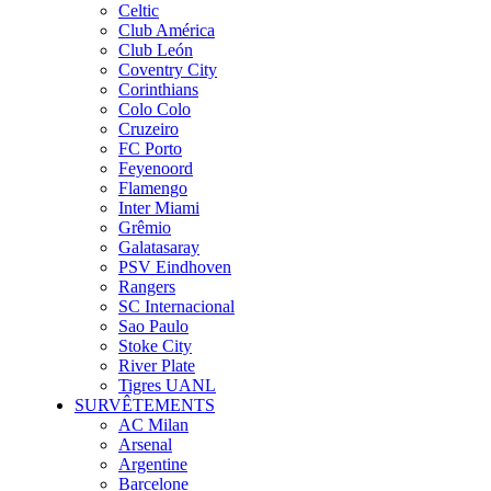
Celtic
Club América
Club León
Coventry City
Corinthians
Colo Colo
Cruzeiro
FC Porto
Feyenoord
Flamengo
Inter Miami
Grêmio
Galatasaray
PSV Eindhoven
Rangers
SC Internacional
Sao Paulo
Stoke City
River Plate
Tigres UANL
SURVÊTEMENTS
AC Milan
Arsenal
Argentine
Barcelone