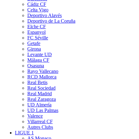
Cádiz CF
Celta Vigo
Deportivo Alavés
Deportivo de La Coruña
Elche CF
Espanyol
FC Séville
Getafe
Girona
Levante UD
Málaga CF
Osasuna
Rayo Vallecano
RCD Mallorca
Real Betis
Real Sociedad
Real Madrid
Real Zaragoza
UD Almería
UD Las Palmas
Valence
Villarreal CF
Autres Clubs
LIGUE 1
AS Monaco