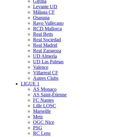
Girona
Levante UD
Málaga CF
Osasuna
Rayo Vallecano
RCD Mallorca
Real Betis
Real Sociedad
Real Madrid
Real Zaragoza
UD Almería
UD Las Palmas
Valence
Villarreal CF
Autres Clubs
LIGUE 1
AS Monaco
AS Saint-Étienne
FC Nantes
Lille LOSC
Marseille
Metz
OGC Nice
PSG
RC Lens