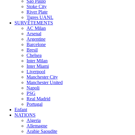
Sao Paulo
Stoke City
River Plate
Tigres UANL
SURVÊTEMENTS
AC Milan
Arsenal
Argentine
Barcelone
Bresil
Chelsea
Inter Milan
Inter Miami
Liverpool
Manchester City
Manchester United
Napoli
PSG
Real Madrid
Portugal
Enfant
NATIONS
Algeria
Allemagne
Arabie Saoudite