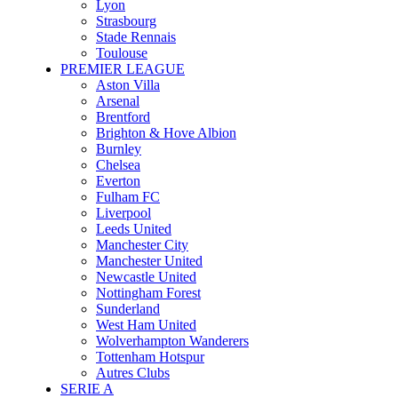
Lyon
Strasbourg
Stade Rennais
Toulouse
PREMIER LEAGUE
Aston Villa
Arsenal
Brentford
Brighton & Hove Albion
Burnley
Chelsea
Everton
Fulham FC
Liverpool
Leeds United
Manchester City
Manchester United
Newcastle United
Nottingham Forest
Sunderland
West Ham United
Wolverhampton Wanderers
Tottenham Hotspur
Autres Clubs
SERIE A