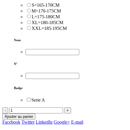
S=165-170CM
M=170-175CM
L=175-180CM
XL=180-185CM
XXL=185-195CM
Nom
N°
Badge
Serie A
-
+
Ajouter au panier
Facebook
Twitter
LinkedIn
Google+
E-mail