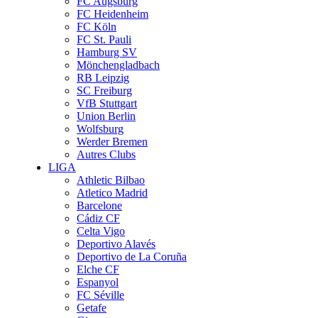
FC Augsburg
FC Heidenheim
FC Köln
FC St. Pauli
Hamburg SV
Mönchengladbach
RB Leipzig
SC Freiburg
VfB Stuttgart
Union Berlin
Wolfsburg
Werder Bremen
Autres Clubs
LIGA
Athletic Bilbao
Atletico Madrid
Barcelone
Cádiz CF
Celta Vigo
Deportivo Alavés
Deportivo de La Coruña
Elche CF
Espanyol
FC Séville
Getafe