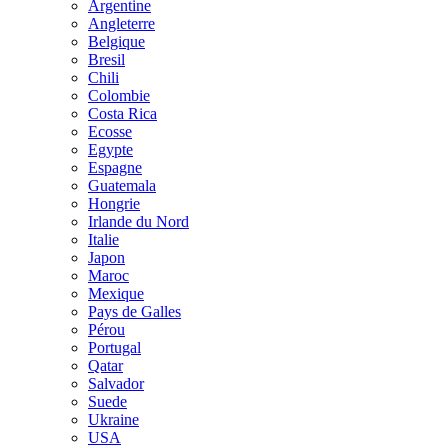
Argentine
Angleterre
Belgique
Bresil
Chili
Colombie
Costa Rica
Ecosse
Egypte
Espagne
Guatemala
Hongrie
Irlande du Nord
Italie
Japon
Maroc
Mexique
Pays de Galles
Pérou
Portugal
Qatar
Salvador
Suede
Ukraine
USA