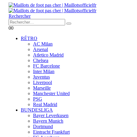
Rechercher
0
0
RÉTRO
AC Milan
Arsenal
Atletico Madrid
Chelsea
FC Barcelone
Inter Milan
Juventus
Liverpool
Marseille
Manchester United
PSG
Real Madrid
BUNDESLIGA
Bayer Leverkusen
Bayern Munich
Dortmund
Eintracht Frankfurt