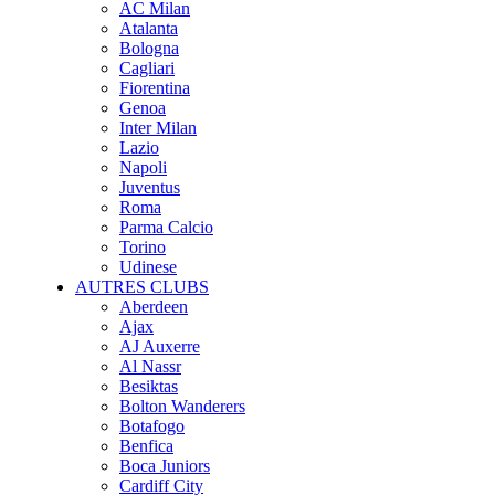
AC Milan
Atalanta
Bologna
Cagliari
Fiorentina
Genoa
Inter Milan
Lazio
Napoli
Juventus
Roma
Parma Calcio
Torino
Udinese
AUTRES CLUBS
Aberdeen
Ajax
AJ Auxerre
Al Nassr
Besiktas
Bolton Wanderers
Botafogo
Benfica
Boca Juniors
Cardiff City