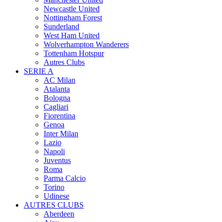
Newcastle United
Nottingham Forest
Sunderland
West Ham United
Wolverhampton Wanderers
Tottenham Hotspur
Autres Clubs
SERIE A
AC Milan
Atalanta
Bologna
Cagliari
Fiorentina
Genoa
Inter Milan
Lazio
Napoli
Juventus
Roma
Parma Calcio
Torino
Udinese
AUTRES CLUBS
Aberdeen