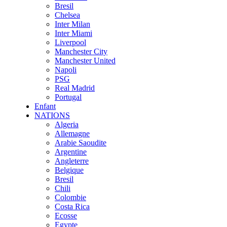
Bresil
Chelsea
Inter Milan
Inter Miami
Liverpool
Manchester City
Manchester United
Napoli
PSG
Real Madrid
Portugal
Enfant
NATIONS
Algeria
Allemagne
Arabie Saoudite
Argentine
Angleterre
Belgique
Bresil
Chili
Colombie
Costa Rica
Ecosse
Egypte