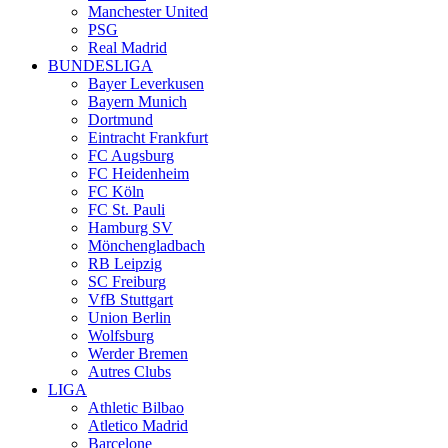
Manchester United
PSG
Real Madrid
BUNDESLIGA
Bayer Leverkusen
Bayern Munich
Dortmund
Eintracht Frankfurt
FC Augsburg
FC Heidenheim
FC Köln
FC St. Pauli
Hamburg SV
Mönchengladbach
RB Leipzig
SC Freiburg
VfB Stuttgart
Union Berlin
Wolfsburg
Werder Bremen
Autres Clubs
LIGA
Athletic Bilbao
Atletico Madrid
Barcelone