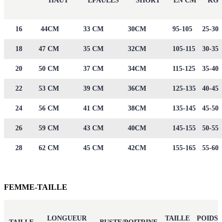
HAUT
EPAULES
SHORT
EN CM
KG
16
44CM
33 CM
30CM
95-105
25-30
18
47 CM
35 CM
32CM
105-115
30-35
20
50 CM
37 CM
34CM
115-125
35-40
22
53 CM
39 CM
36CM
125-135
40-45
24
56 CM
41 CM
38CM
135-145
45-50
26
59 CM
43 CM
40CM
145-155
50-55
28
62 CM
45 CM
42CM
155-165
55-60
FEMME-TAILLE
LONGUEUR
TAILLE
POIDS