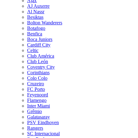
Ajax
AJ Auxerre
Al Nassr
Besiktas
Bolton Wanderers
Botafogo
Benfica
Boca Juniors
Cardiff City
Celtic
Club América
Club León
Coventry City
Corinthians
Colo Colo
Cruzeiro
FC Porto
Feyenoord
Flamengo
Inter Miami
Grêmio
Galatasaray
PSV Eindhoven
Rangers
SC Internacional