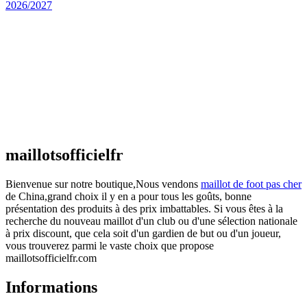
Maillot Espagne Domicile 2026/2027
€
48.00
Le prix initial était : €48.00.
€
25.90
Le prix
actuel est : €25.90.
Maillot France Domicile 2026/2027
€
48.00
Le prix initial était : €48.00.
€
25.90
Le prix
actuel est : €25.90.
maillotsofficielfr
Bienvenue sur notre boutique,Nous vendons
maillot de foot pas cher
de China,grand choix il y en a pour tous les goûts, bonne
présentation des produits à des prix imbattables. Si vous êtes à la
recherche du nouveau maillot d'un club ou d'une sélection nationale
à prix discount, que cela soit d'un gardien de but ou d'un joueur,
vous trouverez parmi le vaste choix que propose
maillotsofficielfr.com
Informations