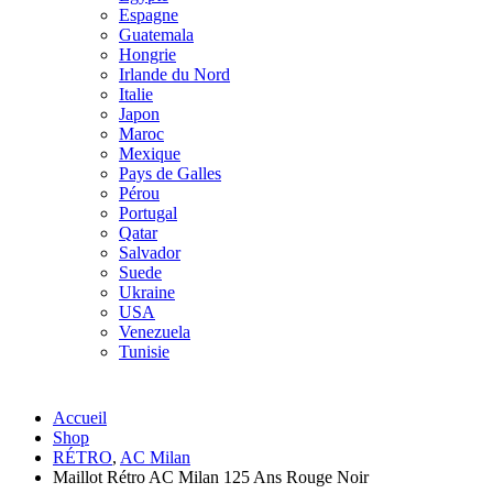
Espagne
Guatemala
Hongrie
Irlande du Nord
Italie
Japon
Maroc
Mexique
Pays de Galles
Pérou
Portugal
Qatar
Salvador
Suede
Ukraine
USA
Venezuela
Tunisie
Accueil
Shop
RÉTRO
,
AC Milan
Maillot Rétro AC Milan 125 Ans Rouge Noir