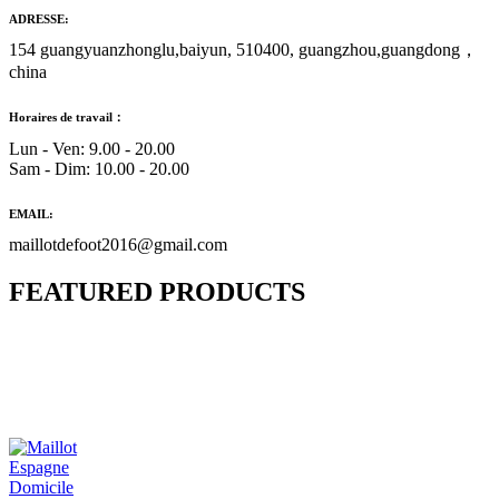
ADRESSE:
154 guangyuanzhonglu,baiyun, 510400, guangzhou,guangdong，
china
Horaires de travail：
Lun - Ven: 9.00 - 20.00
Sam - Dim: 10.00 - 20.00
EMAIL:
maillotdefoot2016@gmail.com
FEATURED PRODUCTS
Maillot Bresil Domicile 2026/2027
€
48.00
Le prix initial était : €48.00.
€
25.90
Le prix
actuel est : €25.90.