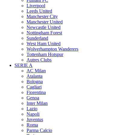
Fulham FC
Liverpool
Leeds United
Manchester City
Manchester United
Newcastle United
Nottingham Forest
Sunderland
West Ham United
Wolverhampton Wanderers
Tottenham Hotspur
Autres Clubs
SERIE A
AC Milan
Atalanta
Bologna
Cagliari
Fiorentina
Genoa
Inter Milan
Lazio
Napoli
Juventus
Roma
Parma Calcio