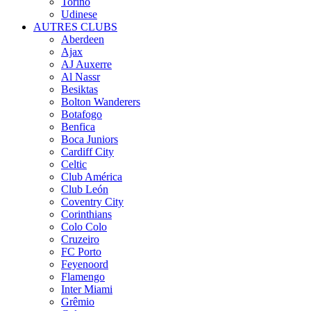
Torino
Udinese
AUTRES CLUBS
Aberdeen
Ajax
AJ Auxerre
Al Nassr
Besiktas
Bolton Wanderers
Botafogo
Benfica
Boca Juniors
Cardiff City
Celtic
Club América
Club León
Coventry City
Corinthians
Colo Colo
Cruzeiro
FC Porto
Feyenoord
Flamengo
Inter Miami
Grêmio