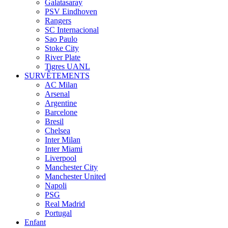
Galatasaray
PSV Eindhoven
Rangers
SC Internacional
Sao Paulo
Stoke City
River Plate
Tigres UANL
SURVÊTEMENTS
AC Milan
Arsenal
Argentine
Barcelone
Bresil
Chelsea
Inter Milan
Inter Miami
Liverpool
Manchester City
Manchester United
Napoli
PSG
Real Madrid
Portugal
Enfant