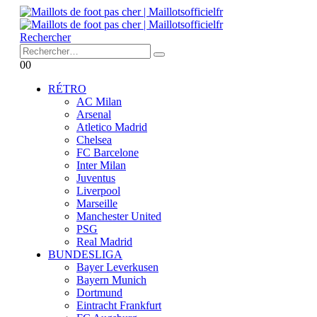
Rechercher
0
0
RÉTRO
AC Milan
Arsenal
Atletico Madrid
Chelsea
FC Barcelone
Inter Milan
Juventus
Liverpool
Marseille
Manchester United
PSG
Real Madrid
BUNDESLIGA
Bayer Leverkusen
Bayern Munich
Dortmund
Eintracht Frankfurt