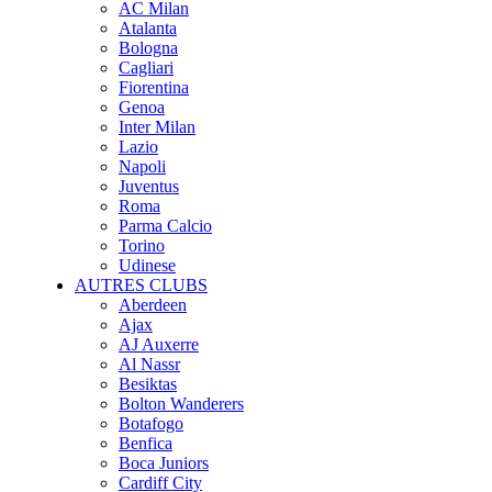
AC Milan
Atalanta
Bologna
Cagliari
Fiorentina
Genoa
Inter Milan
Lazio
Napoli
Juventus
Roma
Parma Calcio
Torino
Udinese
AUTRES CLUBS
Aberdeen
Ajax
AJ Auxerre
Al Nassr
Besiktas
Bolton Wanderers
Botafogo
Benfica
Boca Juniors
Cardiff City