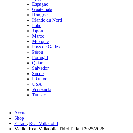
Espagne
Guatemala
Hongrie
Irlande du Nord
Italie
Japon
Maroc
Mexique
Pays de Galles
Pérou
Portugal
Qatar
Salvador
Suede
Ukraine
USA
Venezuela
Tunisie
Accueil
Shop
Enfant
,
Real Valladolid
Maillot Real Valladolid Third Enfant 2025/2026