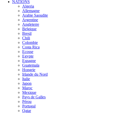
NATIONS
Algeria
Allemagne
Arabie Saoudite
Argentine
Angleterre
Belgique
Bresil
Chili
Colombie
Costa Rica
Ecosse
Egypte
Espagne
Guatemala
Hongrie
Irlande du Nord
Italie
Japon
Maroc
Mexique
Pays de Galles
Pérou
Portugal
Qatar