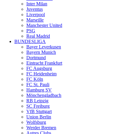
Inter Milan
Juventus
Liverpool
Marseille
Manchester United
PSG
Real Madrid
BUNDESLIGA
Bayer Leverkusen
Bayern Munich
Dortmund
Eintracht Frankfurt
FC Augsburg
FC Heidenheim
FC Köln
FC St. Pauli
Hamburg SV
Mönchengladbach
RB Leipzig
SC Freiburg
VfB Stuttgart
Union Berlin
Wolfsburg
Werder Bremen
Autres Clubs