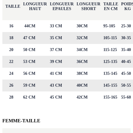
LONGUEUR
LONGUEUR
LONGUEUR
TAILLE
POID
TAILLE
HAUT
EPAULES
SHORT
EN CM
KG
16
44CM
33 CM
30CM
95-105
25-30
18
47 CM
35 CM
32CM
105-115
30-35
20
50 CM
37 CM
34CM
115-125
35-40
22
53 CM
39 CM
36CM
125-135
40-45
24
56 CM
41 CM
38CM
135-145
45-50
26
59 CM
43 CM
40CM
145-155
50-55
28
62 CM
45 CM
42CM
155-165
55-60
FEMME-TAILLE