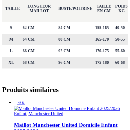
LONGUEUR
TAILLE
POIDS
TAILLE
BUSTE/POITRINE
MAILLOT
EN CM
KG
S
62 CM
84 CM
155-165
40-50
M
64 CM
88 CM
165-170
50-55
L
66 CM
92 CM
170-175
55-60
XL
68 CM
96 CM
175-180
60-68
Produits similaires
-48%
Enfant
,
Manchester United
Maillot Manchester United Domicile Enfant