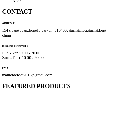
Aperçu
CONTACT
ADRESSE:
154 guangyuanzhonglu,baiyun, 510400, guangzhou,guangdong，
china
Horaires de travail：
Lun - Ven: 9.00 - 20.00
Sam - Dim: 10.00 - 20.00
EMAIL:
maillotdefoot2016@gmail.com
FEATURED PRODUCTS
Maillot Bresil Domicile 2026/2027
€
48.00
Le prix initial était : €48.00.
€
25.90
Le prix