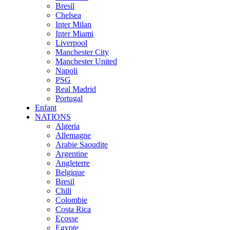
Bresil
Chelsea
Inter Milan
Inter Miami
Liverpool
Manchester City
Manchester United
Napoli
PSG
Real Madrid
Portugal
Enfant
NATIONS
Algeria
Allemagne
Arabie Saoudite
Argentine
Angleterre
Belgique
Bresil
Chili
Colombie
Costa Rica
Ecosse
Egypte