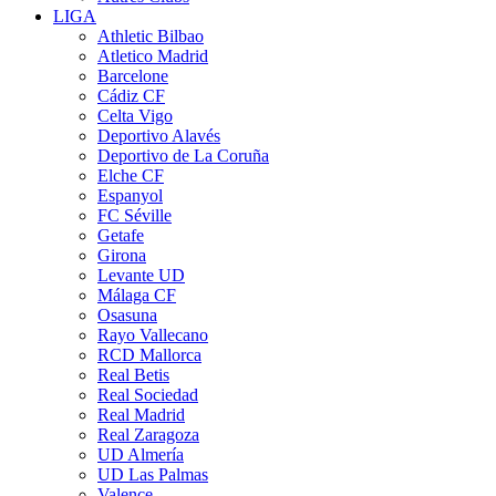
LIGA
Athletic Bilbao
Atletico Madrid
Barcelone
Cádiz CF
Celta Vigo
Deportivo Alavés
Deportivo de La Coruña
Elche CF
Espanyol
FC Séville
Getafe
Girona
Levante UD
Málaga CF
Osasuna
Rayo Vallecano
RCD Mallorca
Real Betis
Real Sociedad
Real Madrid
Real Zaragoza
UD Almería
UD Las Palmas
Valence