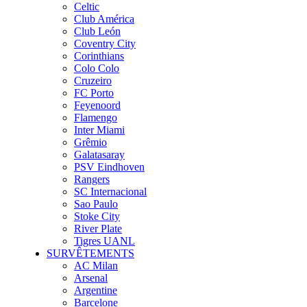
Celtic
Club América
Club León
Coventry City
Corinthians
Colo Colo
Cruzeiro
FC Porto
Feyenoord
Flamengo
Inter Miami
Grêmio
Galatasaray
PSV Eindhoven
Rangers
SC Internacional
Sao Paulo
Stoke City
River Plate
Tigres UANL
SURVÊTEMENTS
AC Milan
Arsenal
Argentine
Barcelone