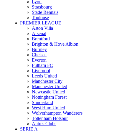
Lyon
Strasbourg
Stade Rennais
Toulouse
PREMIER LEAGUE
Aston Villa
Arsenal
Brentford
Brighton & Hove Albion
Burnley
Chelsea
Everton
Fulham FC
Liverpool
Leeds United
Manchester City
Manchester United
Newcastle United
Nottingham Forest
Sunderland
West Ham United
Wolverhampton Wanderers
Tottenham Hotspur
Autres Clubs
SERIE A