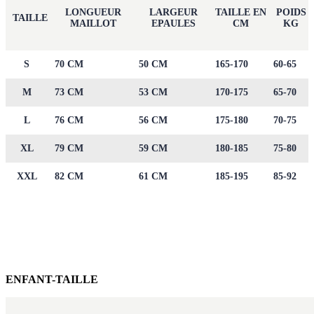
LONGUEUR
LARGEUR
TAILLE EN
POIDS
TAILLE
MAILLOT
EPAULES
CM
KG
S
70 CM
50 CM
165-170
60-65
M
73 CM
53 CM
170-175
65-70
L
76 CM
56 CM
175-180
70-75
XL
79 CM
59 CM
180-185
75-80
XXL
82 CM
61 CM
185-195
85-92
ENFANT-TAILLE