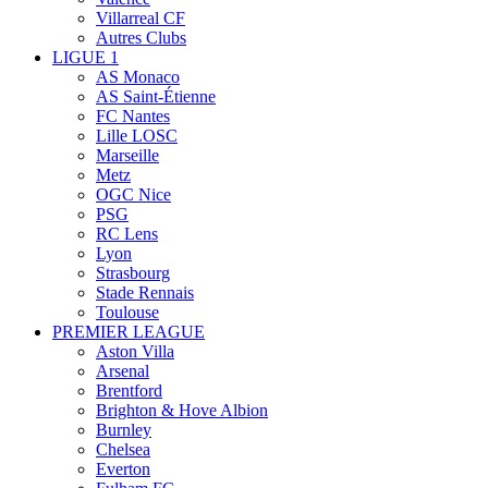
Villarreal CF
Autres Clubs
LIGUE 1
AS Monaco
AS Saint-Étienne
FC Nantes
Lille LOSC
Marseille
Metz
OGC Nice
PSG
RC Lens
Lyon
Strasbourg
Stade Rennais
Toulouse
PREMIER LEAGUE
Aston Villa
Arsenal
Brentford
Brighton & Hove Albion
Burnley
Chelsea
Everton