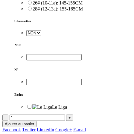
26# (10-11a): 145-155CM
28# (12-13a): 155-165CM
Chaussettes
Nom
N°
Badge
La Liga
-
+
Ajouter au panier
Facebook
Twitter
LinkedIn
Google+
E-mail