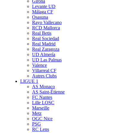
Girona
Levante UD
Málaga CF
Osasuna
Rayo Vallecano
RCD Mallorca
Real Betis
Real Sociedad
Real Madrid
Real Zaragoza
UD Almería
UD Las Palmas
Valence
Villarreal CF
Autres Clubs
LIGUE 1
AS Monaco
AS Saint-Étienne
FC Nantes
Lille LOSC
Marseille
Metz
OGC Nice
PSG
RC Lens