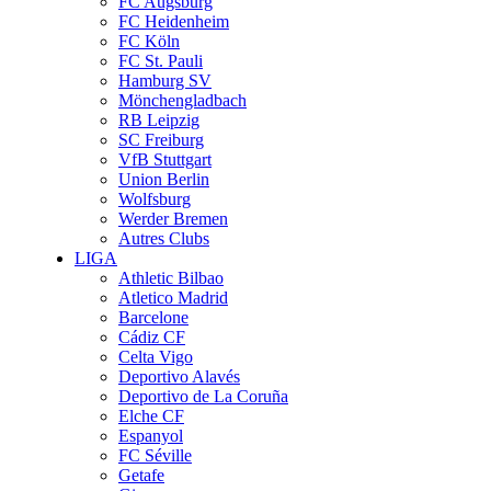
FC Augsburg
FC Heidenheim
FC Köln
FC St. Pauli
Hamburg SV
Mönchengladbach
RB Leipzig
SC Freiburg
VfB Stuttgart
Union Berlin
Wolfsburg
Werder Bremen
Autres Clubs
LIGA
Athletic Bilbao
Atletico Madrid
Barcelone
Cádiz CF
Celta Vigo
Deportivo Alavés
Deportivo de La Coruña
Elche CF
Espanyol
FC Séville
Getafe