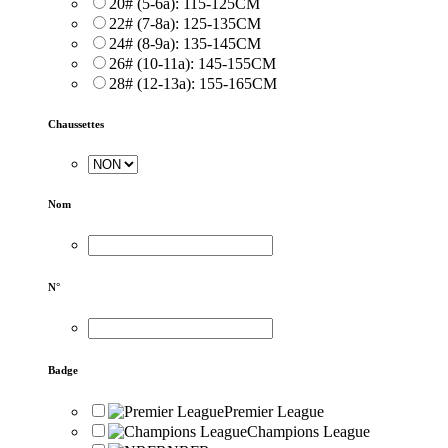
20# (5-6a): 115-125CM
22# (7-8a): 125-135CM
24# (8-9a): 135-145CM
26# (10-11a): 145-155CM
28# (12-13a): 155-165CM
Chaussettes
Nom
N°
Badge
Premier League
Champions League