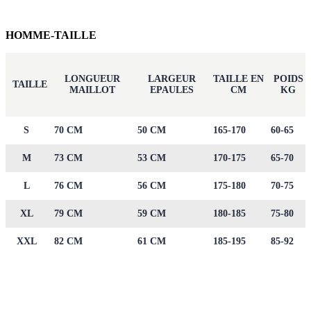
HOMME-TAILLE
LONGUEUR
LARGEUR
TAILLE EN
POIDS
TAILLE
MAILLOT
EPAULES
CM
KG
S
70 CM
50 CM
165-170
60-65
M
73 CM
53 CM
170-175
65-70
L
76 CM
56 CM
175-180
70-75
XL
79 CM
59 CM
180-185
75-80
XXL
82 CM
61 CM
185-195
85-92