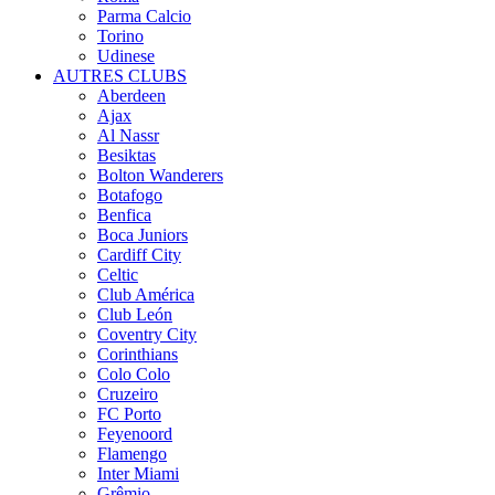
Parma Calcio
Torino
Udinese
AUTRES CLUBS
Aberdeen
Ajax
Al Nassr
Besiktas
Bolton Wanderers
Botafogo
Benfica
Boca Juniors
Cardiff City
Celtic
Club América
Club León
Coventry City
Corinthians
Colo Colo
Cruzeiro
FC Porto
Feyenoord
Flamengo
Inter Miami
Grêmio