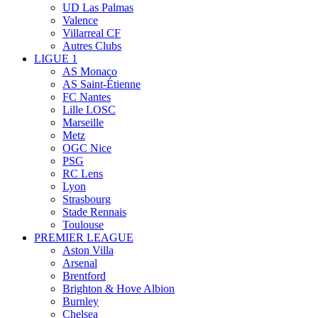
UD Las Palmas
Valence
Villarreal CF
Autres Clubs
LIGUE 1
AS Monaco
AS Saint-Étienne
FC Nantes
Lille LOSC
Marseille
Metz
OGC Nice
PSG
RC Lens
Lyon
Strasbourg
Stade Rennais
Toulouse
PREMIER LEAGUE
Aston Villa
Arsenal
Brentford
Brighton & Hove Albion
Burnley
Chelsea