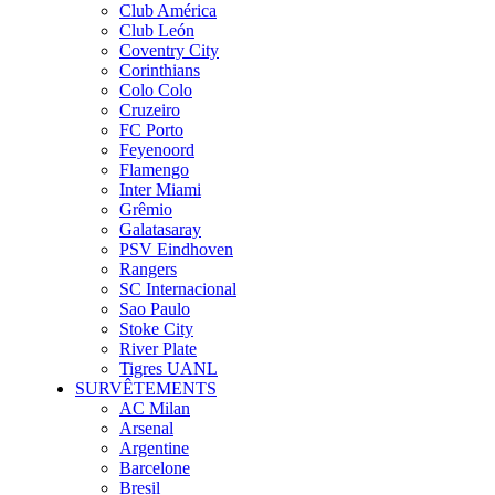
Club América
Club León
Coventry City
Corinthians
Colo Colo
Cruzeiro
FC Porto
Feyenoord
Flamengo
Inter Miami
Grêmio
Galatasaray
PSV Eindhoven
Rangers
SC Internacional
Sao Paulo
Stoke City
River Plate
Tigres UANL
SURVÊTEMENTS
AC Milan
Arsenal
Argentine
Barcelone
Bresil