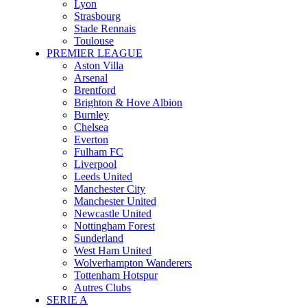
Lyon
Strasbourg
Stade Rennais
Toulouse
PREMIER LEAGUE
Aston Villa
Arsenal
Brentford
Brighton & Hove Albion
Burnley
Chelsea
Everton
Fulham FC
Liverpool
Leeds United
Manchester City
Manchester United
Newcastle United
Nottingham Forest
Sunderland
West Ham United
Wolverhampton Wanderers
Tottenham Hotspur
Autres Clubs
SERIE A