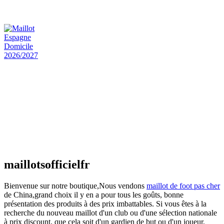
€
48.00
Le prix initial était : €48.00.
€
25.90
Le prix
actuel est : €25.90.
Maillot Espagne Domicile 2026/2027
€
48.00
Le prix initial était : €48.00.
€
25.90
Le prix
actuel est : €25.90.
Maillot France Domicile 2026/2027
€
48.00
Le prix initial était : €48.00.
€
25.90
Le prix
actuel est : €25.90.
maillotsofficielfr
Bienvenue sur notre boutique,Nous vendons
maillot de foot pas cher
de China,grand choix il y en a pour tous les goûts, bonne
présentation des produits à des prix imbattables. Si vous êtes à la
recherche du nouveau maillot d'un club ou d'une sélection nationale
à prix discount, que cela soit d'un gardien de but ou d'un joueur,