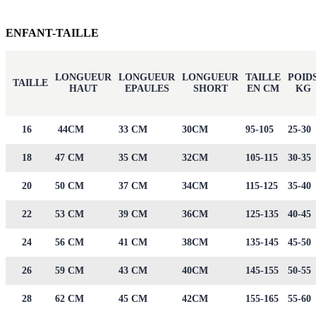
ENFANT-TAILLE
LONGUEUR
LONGUEUR
LONGUEUR
TAILLE
POID
TAILLE
HAUT
EPAULES
SHORT
EN CM
KG
16
44CM
33 CM
30CM
95-105
25-30
18
47 CM
35 CM
32CM
105-115
30-35
20
50 CM
37 CM
34CM
115-125
35-40
22
53 CM
39 CM
36CM
125-135
40-45
24
56 CM
41 CM
38CM
135-145
45-50
26
59 CM
43 CM
40CM
145-155
50-55
28
62 CM
45 CM
42CM
155-165
55-60