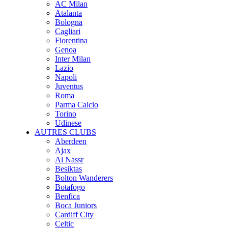
AC Milan
Atalanta
Bologna
Cagliari
Fiorentina
Genoa
Inter Milan
Lazio
Napoli
Juventus
Roma
Parma Calcio
Torino
Udinese
AUTRES CLUBS
Aberdeen
Ajax
Al Nassr
Besiktas
Bolton Wanderers
Botafogo
Benfica
Boca Juniors
Cardiff City
Celtic