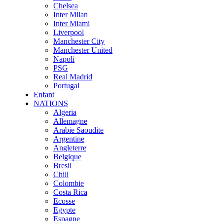
Chelsea
Inter Milan
Inter Miami
Liverpool
Manchester City
Manchester United
Napoli
PSG
Real Madrid
Portugal
Enfant
NATIONS
Algeria
Allemagne
Arabie Saoudite
Argentine
Angleterre
Belgique
Bresil
Chili
Colombie
Costa Rica
Ecosse
Egypte
Espagne