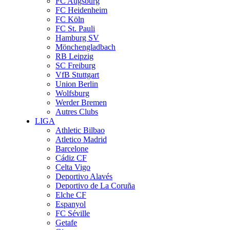
FC Augsburg
FC Heidenheim
FC Köln
FC St. Pauli
Hamburg SV
Mönchengladbach
RB Leipzig
SC Freiburg
VfB Stuttgart
Union Berlin
Wolfsburg
Werder Bremen
Autres Clubs
LIGA
Athletic Bilbao
Atletico Madrid
Barcelone
Cádiz CF
Celta Vigo
Deportivo Alavés
Deportivo de La Coruña
Elche CF
Espanyol
FC Séville
Getafe