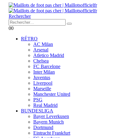
Rechercher
0
0
RÉTRO
AC Milan
Arsenal
Atletico Madrid
Chelsea
FC Barcelone
Inter Milan
Juventus
Liverpool
Marseille
Manchester United
PSG
Real Madrid
BUNDESLIGA
Bayer Leverkusen
Bayern Munich
Dortmund
Eintracht Frankfurt