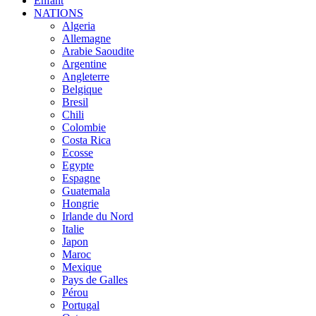
Enfant
NATIONS
Algeria
Allemagne
Arabie Saoudite
Argentine
Angleterre
Belgique
Bresil
Chili
Colombie
Costa Rica
Ecosse
Egypte
Espagne
Guatemala
Hongrie
Irlande du Nord
Italie
Japon
Maroc
Mexique
Pays de Galles
Pérou
Portugal