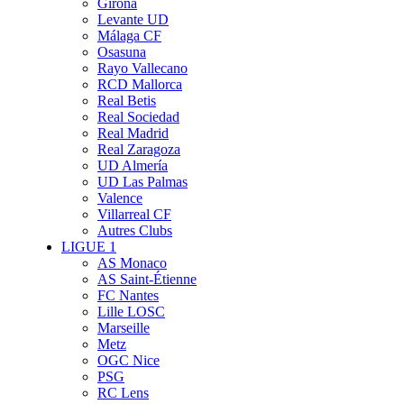
Girona
Levante UD
Málaga CF
Osasuna
Rayo Vallecano
RCD Mallorca
Real Betis
Real Sociedad
Real Madrid
Real Zaragoza
UD Almería
UD Las Palmas
Valence
Villarreal CF
Autres Clubs
LIGUE 1
AS Monaco
AS Saint-Étienne
FC Nantes
Lille LOSC
Marseille
Metz
OGC Nice
PSG
RC Lens