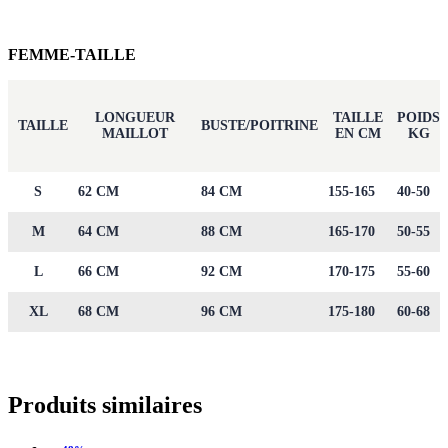
FEMME-TAILLE
LONGUEUR
TAILLE
POIDS
TAILLE
BUSTE/POITRINE
MAILLOT
EN CM
KG
S
62 CM
84 CM
155-165
40-50
M
64 CM
88 CM
165-170
50-55
L
66 CM
92 CM
170-175
55-60
XL
68 CM
96 CM
175-180
60-68
Produits similaires