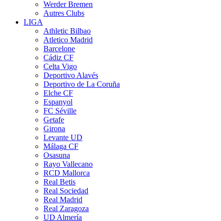
Werder Bremen
Autres Clubs
LIGA
Athletic Bilbao
Atletico Madrid
Barcelone
Cádiz CF
Celta Vigo
Deportivo Alavés
Deportivo de La Coruña
Elche CF
Espanyol
FC Séville
Getafe
Girona
Levante UD
Málaga CF
Osasuna
Rayo Vallecano
RCD Mallorca
Real Betis
Real Sociedad
Real Madrid
Real Zaragoza
UD Almería