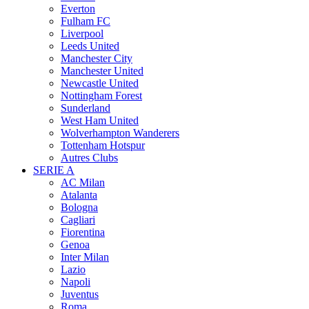
Everton
Fulham FC
Liverpool
Leeds United
Manchester City
Manchester United
Newcastle United
Nottingham Forest
Sunderland
West Ham United
Wolverhampton Wanderers
Tottenham Hotspur
Autres Clubs
SERIE A
AC Milan
Atalanta
Bologna
Cagliari
Fiorentina
Genoa
Inter Milan
Lazio
Napoli
Juventus
Roma