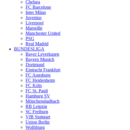
Chelsea
FC Barcelone
Inter Milan
Juventus
Liverpool
Marseille
Manchester United
PSG
Real Madrid
BUNDESLIGA
Bayer Leverkusen
Bayern Munich
Dortmund
Eintracht Frankfurt
FC Augsburg
FC Heidenheim
FC Köln
FC St. Pauli
Hamburg SV
Mönchengladbach
RB Leipzig
SC Freiburg
VfB Stuttgart
Union Berlin
Wolfsburg