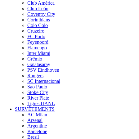
Club América
Club León
Coventry City
Corinthians
Colo Colo
Cruzeiro
FC Porto
Feyenoord
Flamengo
Inter Miami
Grêmio
Galatasaray
PSV Eindhoven
Rangers
SC Internacional
Sao Paulo
Stoke City
River Plate
Tigres UANL
SURVÊTEMENTS
AC Milan
Arsenal
Argentine
Barcelone
Bresil