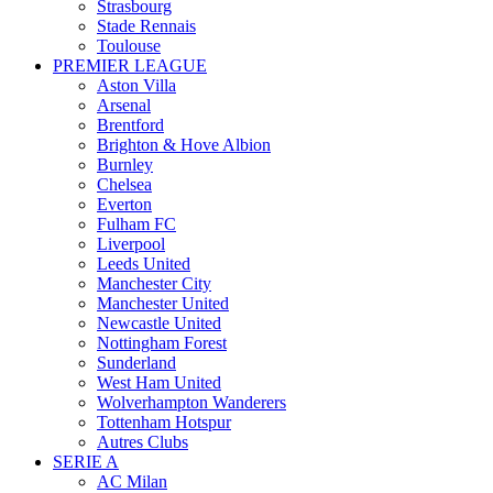
Strasbourg
Stade Rennais
Toulouse
PREMIER LEAGUE
Aston Villa
Arsenal
Brentford
Brighton & Hove Albion
Burnley
Chelsea
Everton
Fulham FC
Liverpool
Leeds United
Manchester City
Manchester United
Newcastle United
Nottingham Forest
Sunderland
West Ham United
Wolverhampton Wanderers
Tottenham Hotspur
Autres Clubs
SERIE A
AC Milan