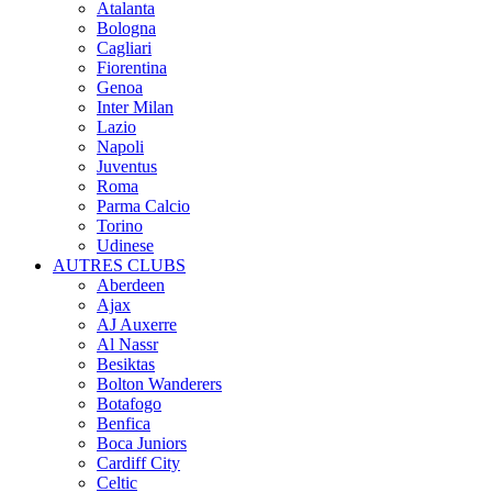
Atalanta
Bologna
Cagliari
Fiorentina
Genoa
Inter Milan
Lazio
Napoli
Juventus
Roma
Parma Calcio
Torino
Udinese
AUTRES CLUBS
Aberdeen
Ajax
AJ Auxerre
Al Nassr
Besiktas
Bolton Wanderers
Botafogo
Benfica
Boca Juniors
Cardiff City
Celtic