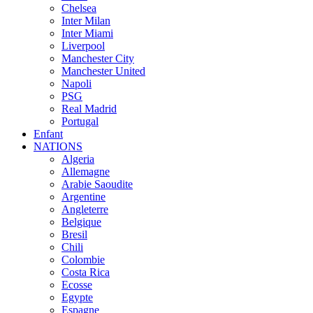
Chelsea
Inter Milan
Inter Miami
Liverpool
Manchester City
Manchester United
Napoli
PSG
Real Madrid
Portugal
Enfant
NATIONS
Algeria
Allemagne
Arabie Saoudite
Argentine
Angleterre
Belgique
Bresil
Chili
Colombie
Costa Rica
Ecosse
Egypte
Espagne