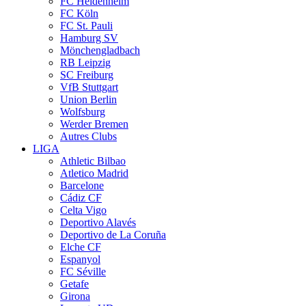
FC Heidenheim
FC Köln
FC St. Pauli
Hamburg SV
Mönchengladbach
RB Leipzig
SC Freiburg
VfB Stuttgart
Union Berlin
Wolfsburg
Werder Bremen
Autres Clubs
LIGA
Athletic Bilbao
Atletico Madrid
Barcelone
Cádiz CF
Celta Vigo
Deportivo Alavés
Deportivo de La Coruña
Elche CF
Espanyol
FC Séville
Getafe
Girona