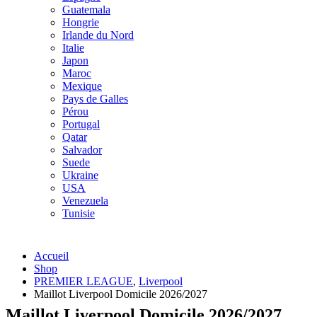
Guatemala
Hongrie
Irlande du Nord
Italie
Japon
Maroc
Mexique
Pays de Galles
Pérou
Portugal
Qatar
Salvador
Suede
Ukraine
USA
Venezuela
Tunisie
Accueil
Shop
PREMIER LEAGUE
,
Liverpool
Maillot Liverpool Domicile 2026/2027
Maillot Liverpool Domicile 2026/2027