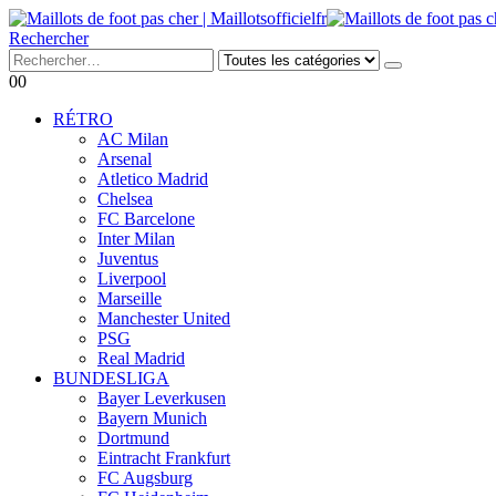
Rechercher
0
0
RÉTRO
AC Milan
Arsenal
Atletico Madrid
Chelsea
FC Barcelone
Inter Milan
Juventus
Liverpool
Marseille
Manchester United
PSG
Real Madrid
BUNDESLIGA
Bayer Leverkusen
Bayern Munich
Dortmund
Eintracht Frankfurt
FC Augsburg