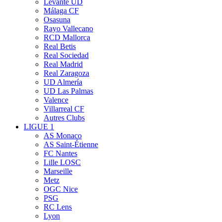
Levante UD
Málaga CF
Osasuna
Rayo Vallecano
RCD Mallorca
Real Betis
Real Sociedad
Real Madrid
Real Zaragoza
UD Almería
UD Las Palmas
Valence
Villarreal CF
Autres Clubs
LIGUE 1
AS Monaco
AS Saint-Étienne
FC Nantes
Lille LOSC
Marseille
Metz
OGC Nice
PSG
RC Lens
Lyon