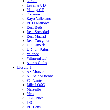
Girona
Levante UD
Málaga CF
Osasuna
Rayo Vallecano
RCD Mallorca
Real Betis
Real Sociedad
Real Madrid
Real Zaragoza
UD Almería
UD Las Palmas
Valence
Villarreal CF
Autres Clubs
LIGUE 1
AS Monaco
AS Saint-Étienne
FC Nantes
Lille LOSC
Marseille
Metz
OGC Nice
PSG
RC Lens