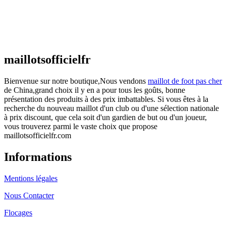
Maillot France Domicile 2026/2027
€
48.00
Le prix initial était : €48.00.
€
25.90
Le prix
actuel est : €25.90.
maillotsofficielfr
Bienvenue sur notre boutique,Nous vendons
maillot de foot pas cher
de China,grand choix il y en a pour tous les goûts, bonne
présentation des produits à des prix imbattables. Si vous êtes à la
recherche du nouveau maillot d'un club ou d'une sélection nationale
à prix discount, que cela soit d'un gardien de but ou d'un joueur,
vous trouverez parmi le vaste choix que propose
maillotsofficielfr.com
Informations
Mentions légales
Nous Contacter
Flocages