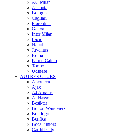
AC Milan
Atalanta
Bologna
Cagliari
Fiorentina
Genoa
Inter Milan
Lazio
Napoli
Juventus
Roma
Parma Calcio
Torino
Udinese
AUTRES CLUBS
Aberdeen
Ajax
AJ Auxerre
Al Nassr
Besiktas
Bolton Wanderers
Botafogo
Benfica
Boca Juniors
Cardiff City