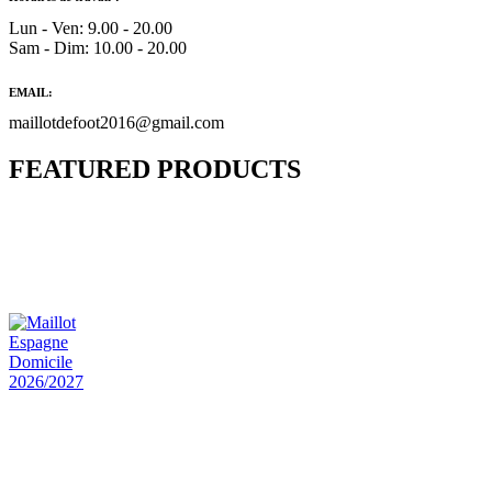
Lun - Ven: 9.00 - 20.00
Sam - Dim: 10.00 - 20.00
EMAIL:
maillotdefoot2016@gmail.com
FEATURED PRODUCTS
Maillot Bresil Domicile 2026/2027
€
48.00
Le prix initial était : €48.00.
€
25.90
Le prix
actuel est : €25.90.
Maillot Espagne Domicile 2026/2027
€
48.00
Le prix initial était : €48.00.
€
25.90
Le prix
actuel est : €25.90.