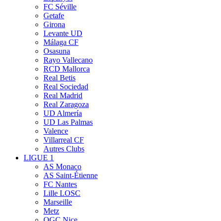
FC Séville
Getafe
Girona
Levante UD
Málaga CF
Osasuna
Rayo Vallecano
RCD Mallorca
Real Betis
Real Sociedad
Real Madrid
Real Zaragoza
UD Almería
UD Las Palmas
Valence
Villarreal CF
Autres Clubs
LIGUE 1
AS Monaco
AS Saint-Étienne
FC Nantes
Lille LOSC
Marseille
Metz
OGC Nice