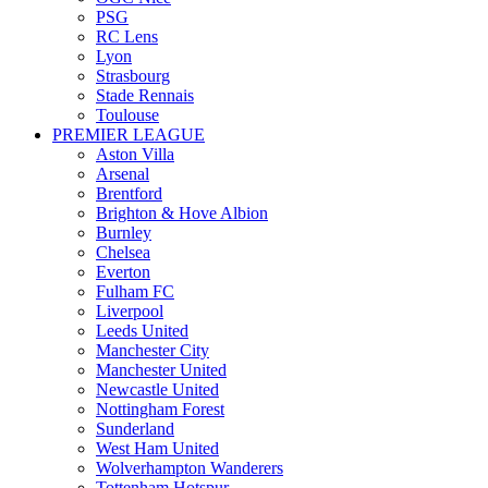
PSG
RC Lens
Lyon
Strasbourg
Stade Rennais
Toulouse
PREMIER LEAGUE
Aston Villa
Arsenal
Brentford
Brighton & Hove Albion
Burnley
Chelsea
Everton
Fulham FC
Liverpool
Leeds United
Manchester City
Manchester United
Newcastle United
Nottingham Forest
Sunderland
West Ham United
Wolverhampton Wanderers
Tottenham Hotspur