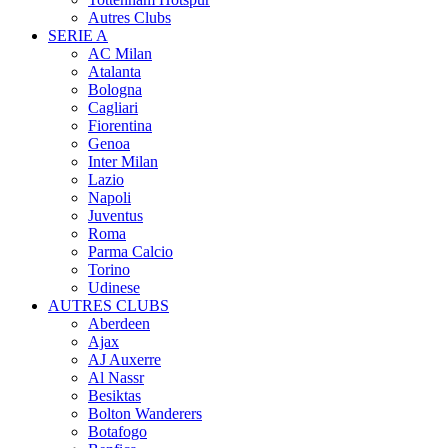
Autres Clubs
SERIE A
AC Milan
Atalanta
Bologna
Cagliari
Fiorentina
Genoa
Inter Milan
Lazio
Napoli
Juventus
Roma
Parma Calcio
Torino
Udinese
AUTRES CLUBS
Aberdeen
Ajax
AJ Auxerre
Al Nassr
Besiktas
Bolton Wanderers
Botafogo