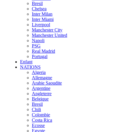
Bresil
Chelsea
Inter Milan
Inter Miami
Liverpool
Manchester City
Manchester United
Napoli
PSG
Real Madrid
Portugal
Enfant
NATIONS
Algeria
Allemagne
Arabie Saoudite
Argentine
Angleterre
Belgique
Bresil
Chili
Colombie
Costa Rica
Ecosse
Egypte