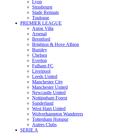
Lyon
Strasbourg
Stade Rennais
Toulouse
PREMIER LEAGUE
Aston Villa
Arsenal
Brentford
Brighton & Hove Albion
Burnley
Chelsea
Everton
Fulham FC
Liverpool
Leeds United
Manchester City
Manchester United
Newcastle United
Nottingham Forest
Sunderland
West Ham United
Wolverhampton Wanderers
Tottenham Hotspur
Autres Clubs
SERIE A