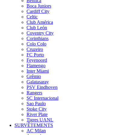
Benfica
Boca Juniors
Cardiff City
Celtic
Club América
Club León
Coventry City
Corinthians
Colo Colo
Cruzeiro
FC Porto
Feyenoord
Flamengo
Inter Miami
Grêmio
Galatasaray
PSV Eindhoven
Rangers
SC Internacional
Sao Paulo
Stoke City
River Plate
Tigres UANL
SURVÊTEMENTS
AC Milan