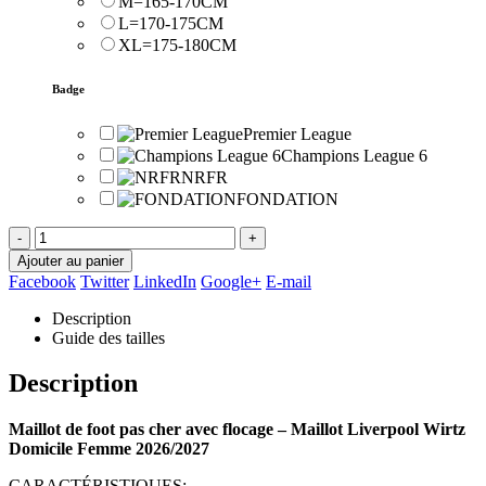
M=165-170CM
L=170-175CM
XL=175-180CM
Badge
Premier League
Champions League 6
NRFR
FONDATION
-
+
Ajouter au panier
Facebook
Twitter
LinkedIn
Google+
E-mail
Description
Guide des tailles
Description
Maillot de foot pas cher avec flocage – Maillot Liverpool Wirtz
Domicile Femme 2026/2027
CARACTÉRISTIQUES: