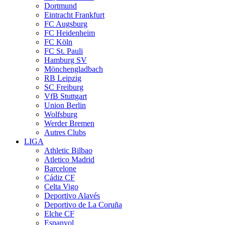
Dortmund
Eintracht Frankfurt
FC Augsburg
FC Heidenheim
FC Köln
FC St. Pauli
Hamburg SV
Mönchengladbach
RB Leipzig
SC Freiburg
VfB Stuttgart
Union Berlin
Wolfsburg
Werder Bremen
Autres Clubs
LIGA
Athletic Bilbao
Atletico Madrid
Barcelone
Cádiz CF
Celta Vigo
Deportivo Alavés
Deportivo de La Coruña
Elche CF
Espanyol