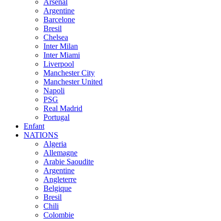
Arsenal
Argentine
Barcelone
Bresil
Chelsea
Inter Milan
Inter Miami
Liverpool
Manchester City
Manchester United
Napoli
PSG
Real Madrid
Portugal
Enfant
NATIONS
Algeria
Allemagne
Arabie Saoudite
Argentine
Angleterre
Belgique
Bresil
Chili
Colombie