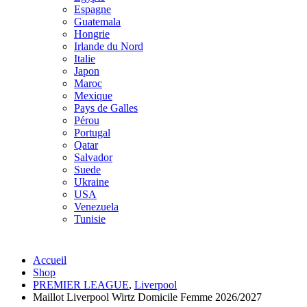
Espagne
Guatemala
Hongrie
Irlande du Nord
Italie
Japon
Maroc
Mexique
Pays de Galles
Pérou
Portugal
Qatar
Salvador
Suede
Ukraine
USA
Venezuela
Tunisie
Accueil
Shop
PREMIER LEAGUE
,
Liverpool
Maillot Liverpool Wirtz Domicile Femme 2026/2027