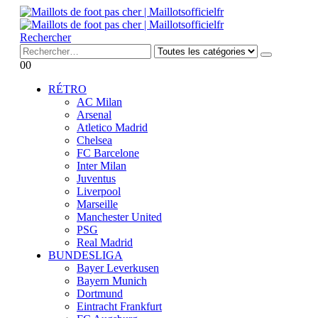
Rechercher
0
0
RÉTRO
AC Milan
Arsenal
Atletico Madrid
Chelsea
FC Barcelone
Inter Milan
Juventus
Liverpool
Marseille
Manchester United
PSG
Real Madrid
BUNDESLIGA
Bayer Leverkusen
Bayern Munich
Dortmund
Eintracht Frankfurt