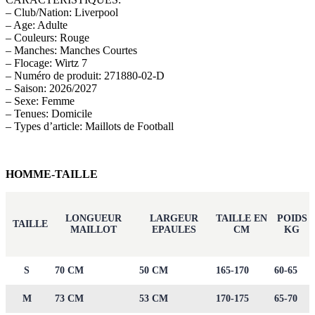
– Club/Nation: Liverpool
– Age: Adulte
– Couleurs: Rouge
– Manches: Manches Courtes
– Flocage: Wirtz 7
– Numéro de produit: 271880-02-D
– Saison: 2026/2027
– Sexe: Femme
– Tenues: Domicile
– Types d’article: Maillots de Football
HOMME-TAILLE
LONGUEUR
LARGEUR
TAILLE EN
POIDS
TAILLE
MAILLOT
EPAULES
CM
KG
S
70 CM
50 CM
165-170
60-65
M
73 CM
53 CM
170-175
65-70