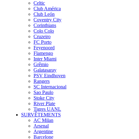
Celtic
Club América
Club León
Coventry City
Corinthians
Colo Colo
Cruzeiro
FC Porto
Feyenoord
Flamengo
Inter Miami
Grêmio
Galatasaray
PSV Eindhoven
Rangers
SC Internacional
Sao Paulo
Stoke City
River Plate
Tigres UANL
SURVÊTEMENTS
AC Milan
Arsenal
Argentine
Barcelone