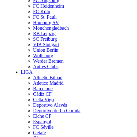
FC Augsburg
FC Heidenheim
FC Köln
FC St. Pauli
Hamburg SV
Mönchengladbach
RB Leipzig
SC Freiburg
VfB Stuttgart
Union Berlin
Wolfsburg
Werder Bremen
Autres Clubs
LIGA
Athletic Bilbao
Atletico Madrid
Barcelone
Cádiz CF
Celta Vigo
Deportivo Alavés
Deportivo de La Coruña
Elche CF
Espanyol
FC Séville
Getafe