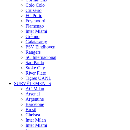
Colo Colo
Cruzeiro
FC Porto
Feyenoord
Flamengo
Inter Miami
Grêmio
Galatasaray
PSV Eindhoven
Rangers
SC Internacional
Sao Paulo
Stoke City
River Plate
Tigres UANL
SURVÊTEMENTS
AC Milan
Arsenal
Argentine
Barcelone
Bresil
Chelsea
Inter Milan
Inter Miami