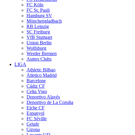
FC Köln
FC St. Pauli
Hamburg SV
Mönchengladbach
RB Leipzig
SC Freiburg
VfB Stuttgart
Union Berlin
Wolfsburg
Werder Bremen
Autres Clubs
LIGA
Athletic Bilbao
Atletico Madrid
Barcelone
Cádiz CF
Celta Vigo
Deportivo Alavés
Deportivo de La Coruña
Elche CF
Espanyol
FC Séville
Getafe
Girona
Levante UD