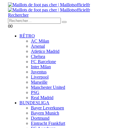
Rechercher
0
0
RÉTRO
AC Milan
Arsenal
Atletico Madrid
Chelsea
FC Barcelone
Inter Milan
Juventus
Liverpool
Marseille
Manchester United
PSG
Real Madrid
BUNDESLIGA
Bayer Leverkusen
Bayern Munich
Dortmund
Eintracht Frankfurt