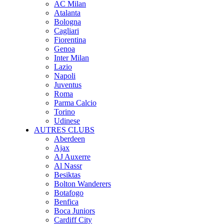
AC Milan
Atalanta
Bologna
Cagliari
Fiorentina
Genoa
Inter Milan
Lazio
Napoli
Juventus
Roma
Parma Calcio
Torino
Udinese
AUTRES CLUBS
Aberdeen
Ajax
AJ Auxerre
Al Nassr
Besiktas
Bolton Wanderers
Botafogo
Benfica
Boca Juniors
Cardiff City