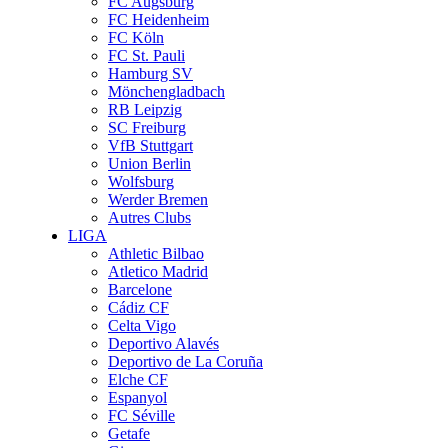
FC Augsburg
FC Heidenheim
FC Köln
FC St. Pauli
Hamburg SV
Mönchengladbach
RB Leipzig
SC Freiburg
VfB Stuttgart
Union Berlin
Wolfsburg
Werder Bremen
Autres Clubs
LIGA
Athletic Bilbao
Atletico Madrid
Barcelone
Cádiz CF
Celta Vigo
Deportivo Alavés
Deportivo de La Coruña
Elche CF
Espanyol
FC Séville
Getafe