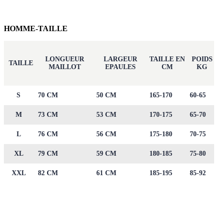
HOMME-TAILLE
LONGUEUR
LARGEUR
TAILLE EN
POIDS
TAILLE
MAILLOT
EPAULES
CM
KG
S
70 CM
50 CM
165-170
60-65
M
73 CM
53 CM
170-175
65-70
L
76 CM
56 CM
175-180
70-75
XL
79 CM
59 CM
180-185
75-80
XXL
82 CM
61 CM
185-195
85-92