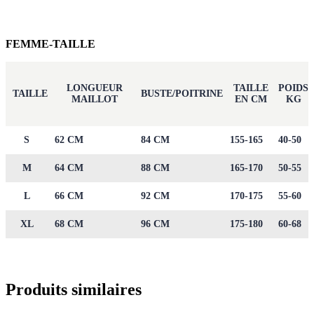
FEMME-TAILLE
LONGUEUR
TAILLE
POIDS
TAILLE
BUSTE/POITRINE
MAILLOT
EN CM
KG
S
62 CM
84 CM
155-165
40-50
M
64 CM
88 CM
165-170
50-55
L
66 CM
92 CM
170-175
55-60
XL
68 CM
96 CM
175-180
60-68
Produits similaires