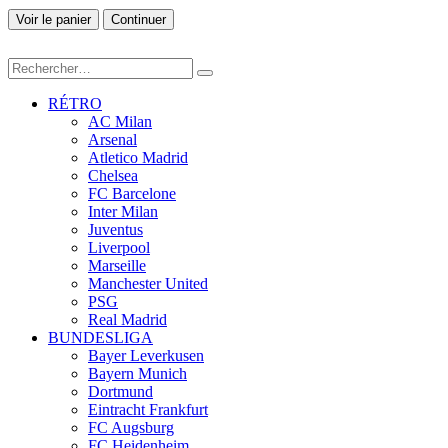
Voir le panier
Continuer
RÉTRO
AC Milan
Arsenal
Atletico Madrid
Chelsea
FC Barcelone
Inter Milan
Juventus
Liverpool
Marseille
Manchester United
PSG
Real Madrid
BUNDESLIGA
Bayer Leverkusen
Bayern Munich
Dortmund
Eintracht Frankfurt
FC Augsburg
FC Heidenheim