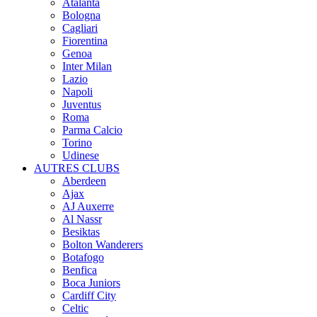
Atalanta
Bologna
Cagliari
Fiorentina
Genoa
Inter Milan
Lazio
Napoli
Juventus
Roma
Parma Calcio
Torino
Udinese
AUTRES CLUBS
Aberdeen
Ajax
AJ Auxerre
Al Nassr
Besiktas
Bolton Wanderers
Botafogo
Benfica
Boca Juniors
Cardiff City
Celtic