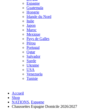
Espagne
Guatemala
Hongrie
Irlande du Nord
Italie
Japon
Maroc
Mexique
Pays de Galles
Pérou
Portugal
Qatar
Salvador
Suede
Ukraine
USA
Venezuela
Tunisie
Accueil
Shop
NATIONS
,
Espagne
Chaussettes Espagne Domicile 2026/2027