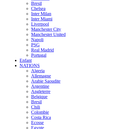
Bresil
Chelsea
Inter Milan
Inter Miami
Liverpool
Manchester City
Manchester United
Napoli
PSG
Real Madrid
Portugal
Enfant
NATIONS
Algeria
Allemagne
Arabie Saoudite
Argentine
Angleterre
Belgique
Bresil
Chili
Colombie
Costa Rica
Ecosse
Egypte