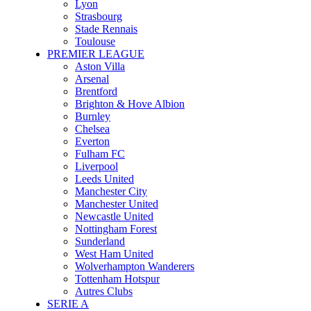
Lyon
Strasbourg
Stade Rennais
Toulouse
PREMIER LEAGUE
Aston Villa
Arsenal
Brentford
Brighton & Hove Albion
Burnley
Chelsea
Everton
Fulham FC
Liverpool
Leeds United
Manchester City
Manchester United
Newcastle United
Nottingham Forest
Sunderland
West Ham United
Wolverhampton Wanderers
Tottenham Hotspur
Autres Clubs
SERIE A