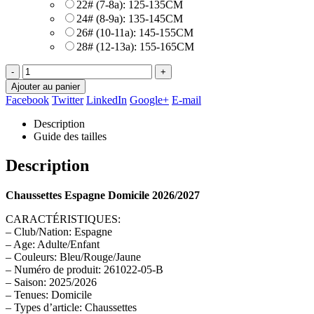
22# (7-8a): 125-135CM
24# (8-9a): 135-145CM
26# (10-11a): 145-155CM
28# (12-13a): 155-165CM
-
+
Ajouter au panier
Facebook
Twitter
LinkedIn
Google+
E-mail
Description
Guide des tailles
Description
Chaussettes Espagne Domicile 2026/2027
CARACTÉRISTIQUES:
– Club/Nation: Espagne
– Age: Adulte/Enfant
– Couleurs: Bleu/Rouge/Jaune
– Numéro de produit: 261022-05-B
– Saison: 2025/2026
– Tenues: Domicile
– Types d’article: Chaussettes