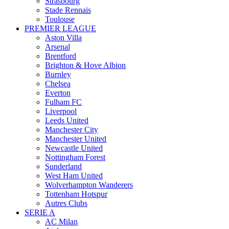
Strasbourg
Stade Rennais
Toulouse
PREMIER LEAGUE
Aston Villa
Arsenal
Brentford
Brighton & Hove Albion
Burnley
Chelsea
Everton
Fulham FC
Liverpool
Leeds United
Manchester City
Manchester United
Newcastle United
Nottingham Forest
Sunderland
West Ham United
Wolverhampton Wanderers
Tottenham Hotspur
Autres Clubs
SERIE A
AC Milan