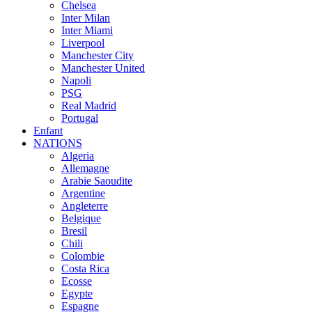
Chelsea
Inter Milan
Inter Miami
Liverpool
Manchester City
Manchester United
Napoli
PSG
Real Madrid
Portugal
Enfant
NATIONS
Algeria
Allemagne
Arabie Saoudite
Argentine
Angleterre
Belgique
Bresil
Chili
Colombie
Costa Rica
Ecosse
Egypte
Espagne