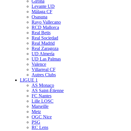
Girona
Levante UD
Málaga CF
Osasuna
Rayo Vallecano
RCD Mallorca
Real Betis
Real Sociedad
Real Madrid
Real Zaragoza
UD Almería
UD Las Palmas
Valence
Villarreal CF
Autres Clubs
LIGUE 1
AS Monaco
AS Saint-Étienne
FC Nantes
Lille LOSC
Marseille
Metz
OGC Nice
PSG
RC Lens