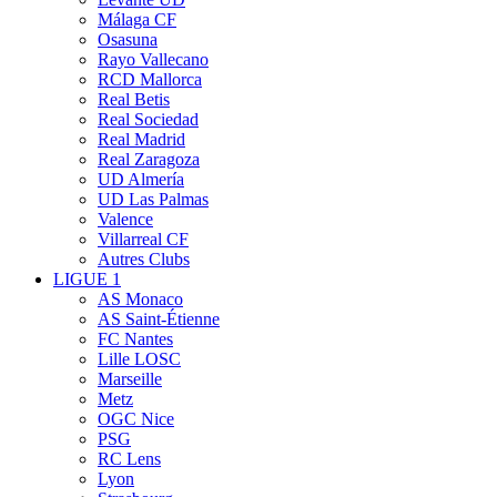
Málaga CF
Osasuna
Rayo Vallecano
RCD Mallorca
Real Betis
Real Sociedad
Real Madrid
Real Zaragoza
UD Almería
UD Las Palmas
Valence
Villarreal CF
Autres Clubs
LIGUE 1
AS Monaco
AS Saint-Étienne
FC Nantes
Lille LOSC
Marseille
Metz
OGC Nice
PSG
RC Lens
Lyon