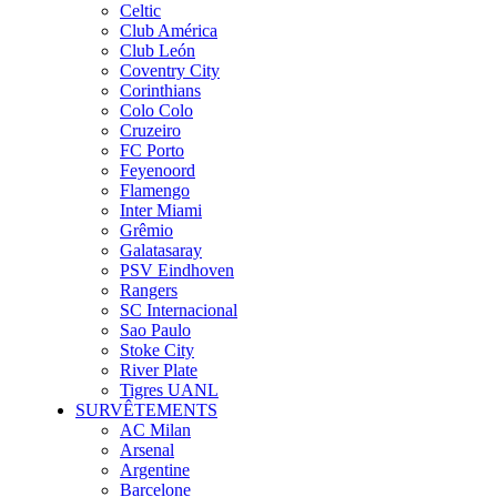
Celtic
Club América
Club León
Coventry City
Corinthians
Colo Colo
Cruzeiro
FC Porto
Feyenoord
Flamengo
Inter Miami
Grêmio
Galatasaray
PSV Eindhoven
Rangers
SC Internacional
Sao Paulo
Stoke City
River Plate
Tigres UANL
SURVÊTEMENTS
AC Milan
Arsenal
Argentine
Barcelone