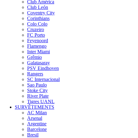
Club América
Club León
Coventry City
Corinthians
Colo Colo
Cruzeiro
FC Porto
Feyenoord
Flamengo
Inter Miami
Grêmio
Galatasaray
PSV Eindhoven
Rangers
SC Internacional
Sao Paulo
Stoke City
River Plate
Tigres UANL
SURVÊTEMENTS
AC Milan
Arsenal
Argentine
Barcelone
Bresil