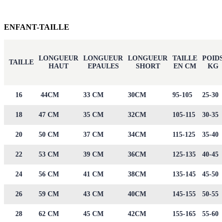
ENFANT-TAILLE
LONGUEUR
LONGUEUR
LONGUEUR
TAILLE
POID
TAILLE
HAUT
EPAULES
SHORT
EN CM
KG
16
44CM
33 CM
30CM
95-105
25-30
18
47 CM
35 CM
32CM
105-115
30-35
20
50 CM
37 CM
34CM
115-125
35-40
22
53 CM
39 CM
36CM
125-135
40-45
24
56 CM
41 CM
38CM
135-145
45-50
26
59 CM
43 CM
40CM
145-155
50-55
28
62 CM
45 CM
42CM
155-165
55-60