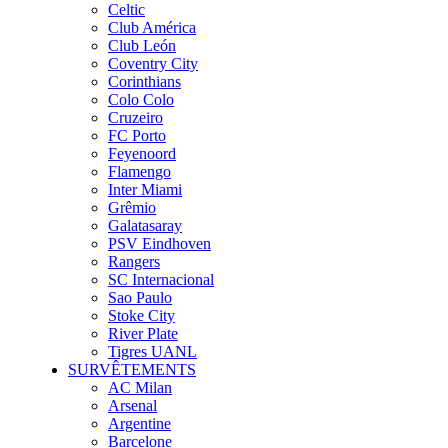
Celtic
Club América
Club León
Coventry City
Corinthians
Colo Colo
Cruzeiro
FC Porto
Feyenoord
Flamengo
Inter Miami
Grêmio
Galatasaray
PSV Eindhoven
Rangers
SC Internacional
Sao Paulo
Stoke City
River Plate
Tigres UANL
SURVÊTEMENTS
AC Milan
Arsenal
Argentine
Barcelone