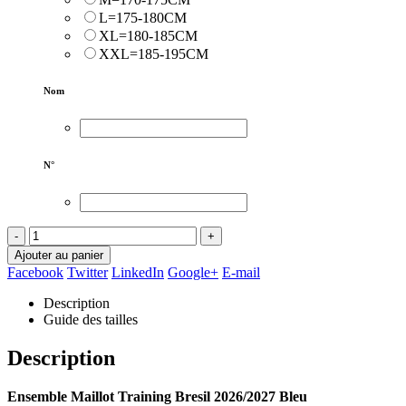
L=175-180CM
XL=180-185CM
XXL=185-195CM
Nom
N°
-
+
Ajouter au panier
Facebook
Twitter
LinkedIn
Google+
E-mail
Description
Guide des tailles
Description
Ensemble Maillot Training Bresil 2026/2027 Bleu