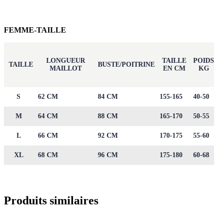
FEMME-TAILLE
LONGUEUR
TAILLE
POIDS
TAILLE
BUSTE/POITRINE
MAILLOT
EN CM
KG
S
62 CM
84 CM
155-165
40-50
M
64 CM
88 CM
165-170
50-55
L
66 CM
92 CM
170-175
55-60
XL
68 CM
96 CM
175-180
60-68
Produits similaires