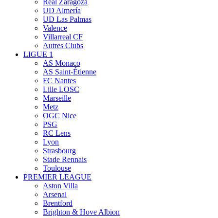
Real Zaragoza
UD Almería
UD Las Palmas
Valence
Villarreal CF
Autres Clubs
LIGUE 1
AS Monaco
AS Saint-Étienne
FC Nantes
Lille LOSC
Marseille
Metz
OGC Nice
PSG
RC Lens
Lyon
Strasbourg
Stade Rennais
Toulouse
PREMIER LEAGUE
Aston Villa
Arsenal
Brentford
Brighton & Hove Albion