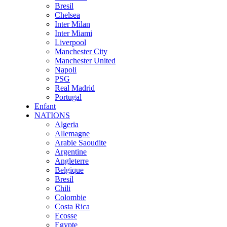
Bresil
Chelsea
Inter Milan
Inter Miami
Liverpool
Manchester City
Manchester United
Napoli
PSG
Real Madrid
Portugal
Enfant
NATIONS
Algeria
Allemagne
Arabie Saoudite
Argentine
Angleterre
Belgique
Bresil
Chili
Colombie
Costa Rica
Ecosse
Egypte