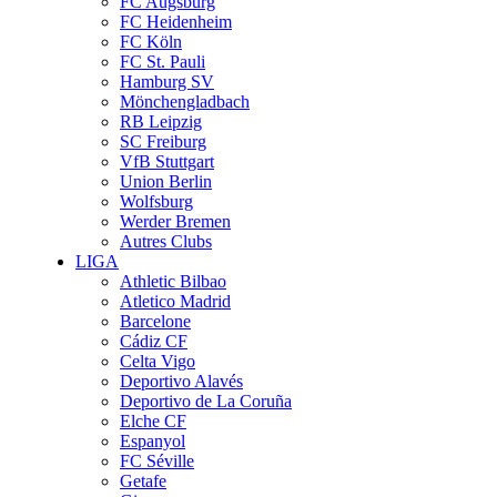
FC Augsburg
FC Heidenheim
FC Köln
FC St. Pauli
Hamburg SV
Mönchengladbach
RB Leipzig
SC Freiburg
VfB Stuttgart
Union Berlin
Wolfsburg
Werder Bremen
Autres Clubs
LIGA
Athletic Bilbao
Atletico Madrid
Barcelone
Cádiz CF
Celta Vigo
Deportivo Alavés
Deportivo de La Coruña
Elche CF
Espanyol
FC Séville
Getafe