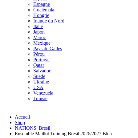
Espagne
Guatemala
Hongrie
Irlande du Nord
Italie
Japon
Maroc
Mexique
Pays de Galles
Pérou
Portugal
Qatar
Salvador
Suede
Ukraine
USA
Venezuela
Tunisie
Accueil
Shop
NATIONS
,
Bresil
Ensemble Maillot Training Bresil 2026/2027 Bleu