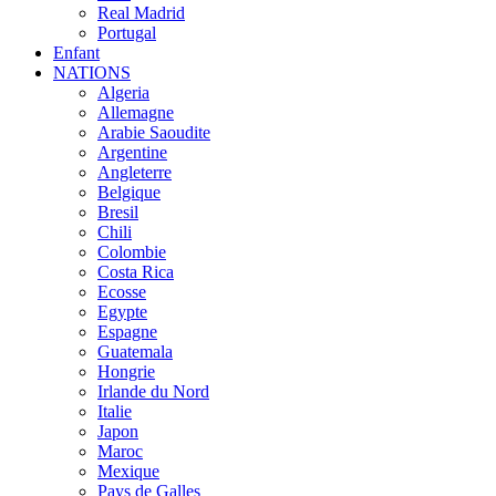
Real Madrid
Portugal
Enfant
NATIONS
Algeria
Allemagne
Arabie Saoudite
Argentine
Angleterre
Belgique
Bresil
Chili
Colombie
Costa Rica
Ecosse
Egypte
Espagne
Guatemala
Hongrie
Irlande du Nord
Italie
Japon
Maroc
Mexique
Pays de Galles