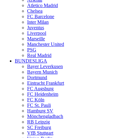
Atletico Madrid
Chelsea
FC Barcelone
Inter Milan
Juventus
Liverpool
Marseille
Manchester United
PSG
Real Madrid
BUNDESLIGA
Bayer Leverkusen
Bayern Munich
Dortmund
Eintracht Frankfurt
FC Augsburg
FC Heidenheim
FC Köln
FC St. Pauli
Hamburg SV
Mönchengladbach
RB Leipzig
SC Freiburg
VfB Stuttgart