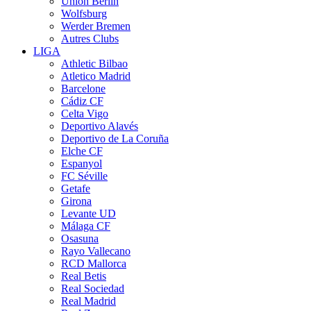
Union Berlin
Wolfsburg
Werder Bremen
Autres Clubs
LIGA
Athletic Bilbao
Atletico Madrid
Barcelone
Cádiz CF
Celta Vigo
Deportivo Alavés
Deportivo de La Coruña
Elche CF
Espanyol
FC Séville
Getafe
Girona
Levante UD
Málaga CF
Osasuna
Rayo Vallecano
RCD Mallorca
Real Betis
Real Sociedad
Real Madrid