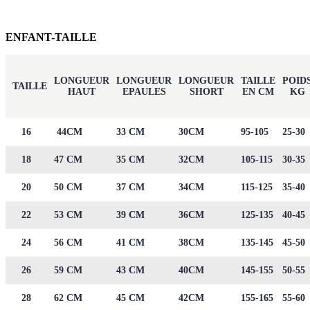
ENFANT-TAILLE
LONGUEUR
LONGUEUR
LONGUEUR
TAILLE
POID
TAILLE
HAUT
EPAULES
SHORT
EN CM
KG
16
44CM
33 CM
30CM
95-105
25-30
18
47 CM
35 CM
32CM
105-115
30-35
20
50 CM
37 CM
34CM
115-125
35-40
22
53 CM
39 CM
36CM
125-135
40-45
24
56 CM
41 CM
38CM
135-145
45-50
26
59 CM
43 CM
40CM
145-155
50-55
28
62 CM
45 CM
42CM
155-165
55-60