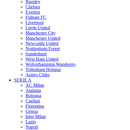
Burnley
Chelsea
Everton
Fulham FC
Liverpool
Leeds United
Manchester City
Manchester United
Newcastle United
Nottingham Forest
Sunderland
West Ham United
Wolverhampton Wanderers
Tottenham Hotspur
Autres Clubs
SERIE A
AC Milan
Atalanta
Bologna
Cagliari
Fiorentina
Genoa
Inter Milan
Lazio
Napoli