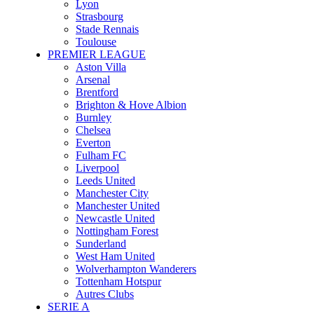
Lyon
Strasbourg
Stade Rennais
Toulouse
PREMIER LEAGUE
Aston Villa
Arsenal
Brentford
Brighton & Hove Albion
Burnley
Chelsea
Everton
Fulham FC
Liverpool
Leeds United
Manchester City
Manchester United
Newcastle United
Nottingham Forest
Sunderland
West Ham United
Wolverhampton Wanderers
Tottenham Hotspur
Autres Clubs
SERIE A