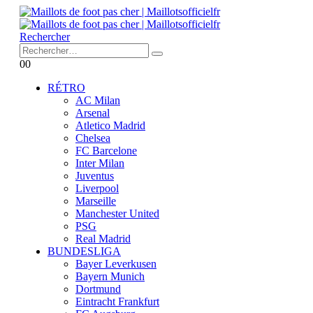
Rechercher
0
0
RÉTRO
AC Milan
Arsenal
Atletico Madrid
Chelsea
FC Barcelone
Inter Milan
Juventus
Liverpool
Marseille
Manchester United
PSG
Real Madrid
BUNDESLIGA
Bayer Leverkusen
Bayern Munich
Dortmund
Eintracht Frankfurt