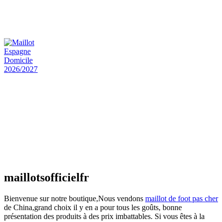
Maillot Bresil Domicile 2026/2027
€
48.00
Le prix initial était : €48.00.
€
25.90
Le prix
actuel est : €25.90.
Maillot Espagne Domicile 2026/2027
€
48.00
Le prix initial était : €48.00.
€
25.90
Le prix
actuel est : €25.90.
Maillot France Domicile 2026/2027
€
48.00
Le prix initial était : €48.00.
€
25.90
Le prix
actuel est : €25.90.
maillotsofficielfr
Bienvenue sur notre boutique,Nous vendons
maillot de foot pas cher
de China,grand choix il y en a pour tous les goûts, bonne
présentation des produits à des prix imbattables. Si vous êtes à la