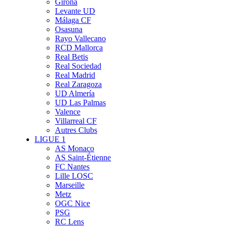
Girona
Levante UD
Málaga CF
Osasuna
Rayo Vallecano
RCD Mallorca
Real Betis
Real Sociedad
Real Madrid
Real Zaragoza
UD Almería
UD Las Palmas
Valence
Villarreal CF
Autres Clubs
LIGUE 1
AS Monaco
AS Saint-Étienne
FC Nantes
Lille LOSC
Marseille
Metz
OGC Nice
PSG
RC Lens