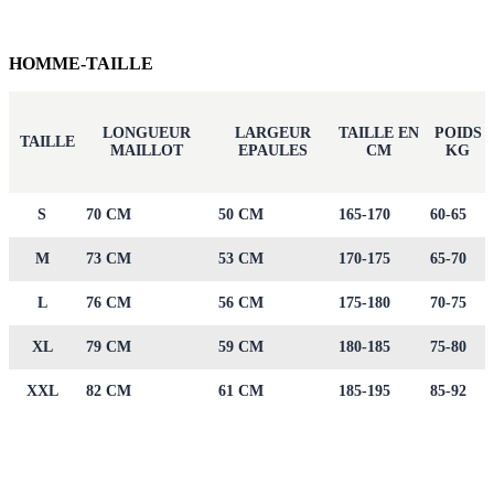
HOMME-TAILLE
LONGUEUR
LARGEUR
TAILLE EN
POIDS
TAILLE
MAILLOT
EPAULES
CM
KG
S
70 CM
50 CM
165-170
60-65
M
73 CM
53 CM
170-175
65-70
L
76 CM
56 CM
175-180
70-75
XL
79 CM
59 CM
180-185
75-80
XXL
82 CM
61 CM
185-195
85-92