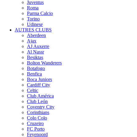
Juventus
Roma
Parma Calcio
Torino
Udinese
AUTRES CLUBS
Aberdeen
Ajax
AJ Auxerre
Al Nassr
Besiktas
Bolton Wanderers
Botafogo
Benfica
Boca Juniors
Cardiff City
Celtic
Club América
Club León
Coventry City
Corinthians
Colo Colo
Cruzeiro
FC Porto
Feyenoord