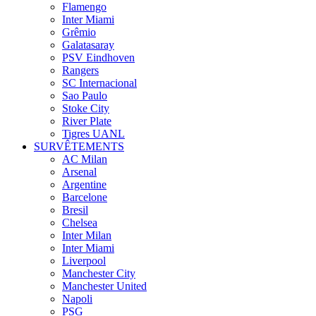
Flamengo
Inter Miami
Grêmio
Galatasaray
PSV Eindhoven
Rangers
SC Internacional
Sao Paulo
Stoke City
River Plate
Tigres UANL
SURVÊTEMENTS
AC Milan
Arsenal
Argentine
Barcelone
Bresil
Chelsea
Inter Milan
Inter Miami
Liverpool
Manchester City
Manchester United
Napoli
PSG