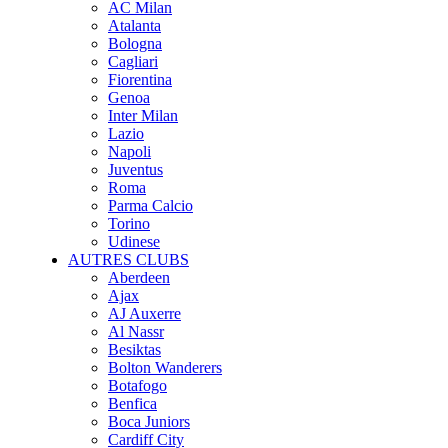
AC Milan
Atalanta
Bologna
Cagliari
Fiorentina
Genoa
Inter Milan
Lazio
Napoli
Juventus
Roma
Parma Calcio
Torino
Udinese
AUTRES CLUBS
Aberdeen
Ajax
AJ Auxerre
Al Nassr
Besiktas
Bolton Wanderers
Botafogo
Benfica
Boca Juniors
Cardiff City