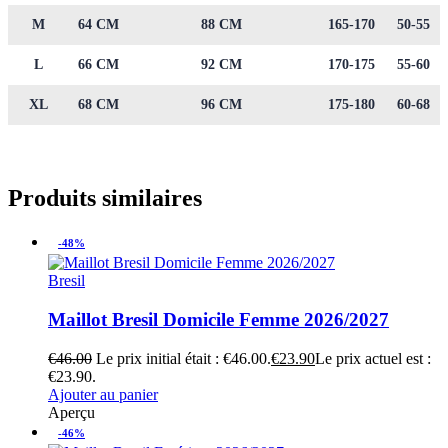
M
64 CM
88 CM
165-170
50-55
L
66 CM
92 CM
170-175
55-60
XL
68 CM
96 CM
175-180
60-68
Produits similaires
-48%
Bresil
Maillot Bresil Domicile Femme 2026/2027
€
46.00
Le prix initial était : €46.00.
€
23.90
Le prix actuel est :
€23.90.
Ajouter au panier
Aperçu
-46%