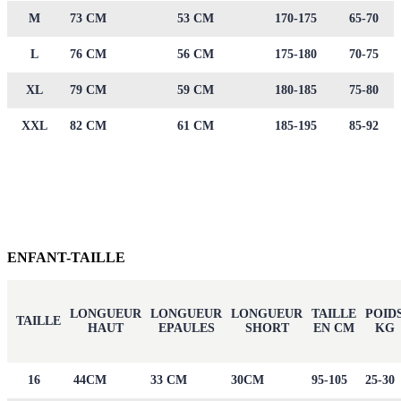
M
73 CM
53 CM
170-175
65-70
L
76 CM
56 CM
175-180
70-75
XL
79 CM
59 CM
180-185
75-80
XXL
82 CM
61 CM
185-195
85-92
ENFANT-TAILLE
LONGUEUR
LONGUEUR
LONGUEUR
TAILLE
POID
TAILLE
HAUT
EPAULES
SHORT
EN CM
KG
16
44CM
33 CM
30CM
95-105
25-30