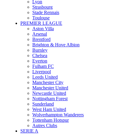
Lyon
Strasbourg
Stade Rennais
Toulouse
PREMIER LEAGUE
Aston Villa
Arsenal
Brentford
Brighton & Hove Albion
Burnley
Chelsea
Everton
Fulham FC
Liverpool
Leeds United
Manchester City
Manchester United
Newcastle United
Nottingham Forest
Sunderland
West Ham United
Wolverhampton Wanderers
Tottenham Hotspur
Autres Clubs
SERIE A