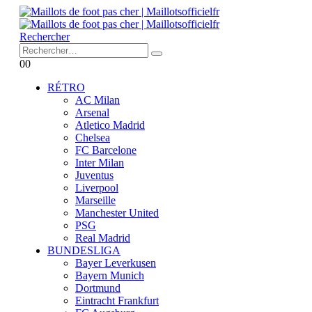
Rechercher
0
0
RÉTRO
AC Milan
Arsenal
Atletico Madrid
Chelsea
FC Barcelone
Inter Milan
Juventus
Liverpool
Marseille
Manchester United
PSG
Real Madrid
BUNDESLIGA
Bayer Leverkusen
Bayern Munich
Dortmund
Eintracht Frankfurt