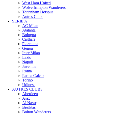
West Ham United
Wolverhampton Wanderers
Tottenham Hotspur
Autres Clubs
SERIE A
AC Milan
Atalanta
Bologna
Cagliari
Fiorentina
Genoa
Inter Milan
Lazio
Napoli
Juventus
Roma
Parma Calcio
Torino
Udinese
AUTRES CLUBS
Aberdeen
Ajax
Al Nassr
Besiktas
Bolton Wanderers