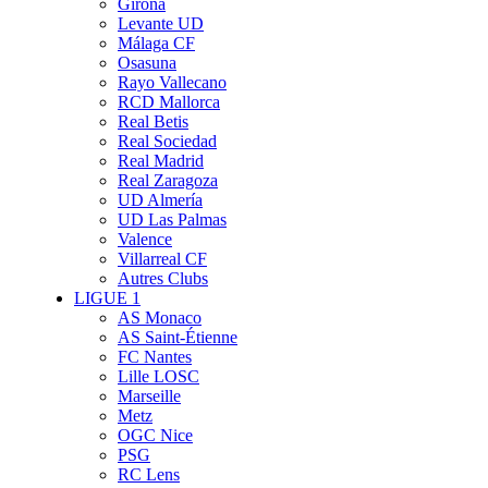
Girona
Levante UD
Málaga CF
Osasuna
Rayo Vallecano
RCD Mallorca
Real Betis
Real Sociedad
Real Madrid
Real Zaragoza
UD Almería
UD Las Palmas
Valence
Villarreal CF
Autres Clubs
LIGUE 1
AS Monaco
AS Saint-Étienne
FC Nantes
Lille LOSC
Marseille
Metz
OGC Nice
PSG
RC Lens