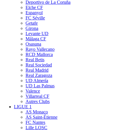
Deportivo de La Coruña
Elche CF
Espanyol
FC Séville
Getafe
Girona
Levante UD
Málaga CF
Osasuna
Rayo Vallecano
RCD Mallorca
Real Betis
Real Sociedad
Real Madrid
Real Zaragoza
UD Almería
UD Las Palmas
Valence
Villarreal CF
Autres Clubs
LIGUE 1
AS Monaco
AS Saint-Étienne
FC Nantes
Lille LOSC