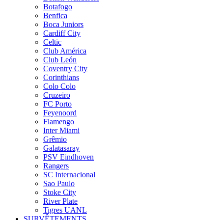
Botafogo
Benfica
Boca Juniors
Cardiff City
Celtic
Club América
Club León
Coventry City
Corinthians
Colo Colo
Cruzeiro
FC Porto
Feyenoord
Flamengo
Inter Miami
Grêmio
Galatasaray
PSV Eindhoven
Rangers
SC Internacional
Sao Paulo
Stoke City
River Plate
Tigres UANL
SURVÊTEMENTS