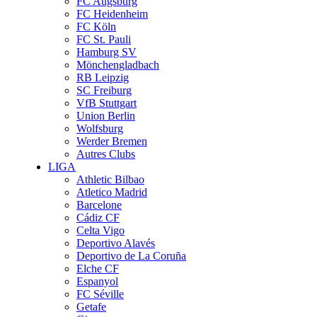
FC Augsburg
FC Heidenheim
FC Köln
FC St. Pauli
Hamburg SV
Mönchengladbach
RB Leipzig
SC Freiburg
VfB Stuttgart
Union Berlin
Wolfsburg
Werder Bremen
Autres Clubs
LIGA
Athletic Bilbao
Atletico Madrid
Barcelone
Cádiz CF
Celta Vigo
Deportivo Alavés
Deportivo de La Coruña
Elche CF
Espanyol
FC Séville
Getafe