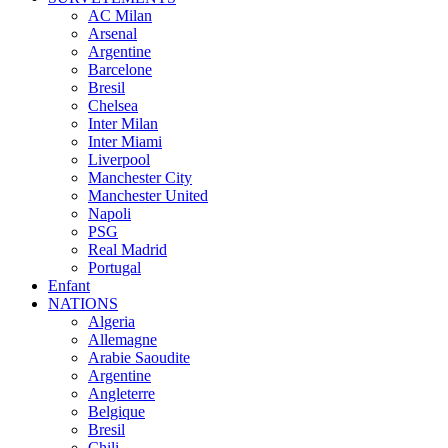
AC Milan
Arsenal
Argentine
Barcelone
Bresil
Chelsea
Inter Milan
Inter Miami
Liverpool
Manchester City
Manchester United
Napoli
PSG
Real Madrid
Portugal
Enfant
NATIONS
Algeria
Allemagne
Arabie Saoudite
Argentine
Angleterre
Belgique
Bresil
Chili