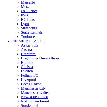
Marseille
Metz
OGC Nice
PSG
RC Lens
Lyon
Strasbourg
Stade Rennais
Toulouse
PREMIER LEAGUE
Aston Villa
Arsenal
Brentford
Brighton & Hove Albion
Burnley
Chelsea
Everton
Fulham FC
Liverpool
Leeds United
Manchester City
Manchester United
Newcastle United
Nottingham Forest
Sunderland