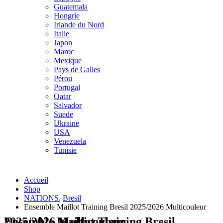
Guatemala
Hongrie
Irlande du Nord
Italie
Japon
Maroc
Mexique
Pays de Galles
Pérou
Portugal
Qatar
Salvador
Suede
Ukraine
USA
Venezuela
Tunisie
Accueil
Shop
NATIONS
,
Bresil
Ensemble Maillot Training Bresil 2025/2026 Multicouleur
Ensemble Maillot Training Bresil 2025/2026 Multicouleur