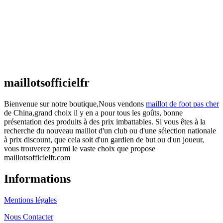
€
48.00
Le prix initial était : €48.00.
€
25.90
Le prix
actuel est : €25.90.
Maillot France Domicile 2026/2027
€
48.00
Le prix initial était : €48.00.
€
25.90
Le prix
actuel est : €25.90.
maillotsofficielfr
Bienvenue sur notre boutique,Nous vendons
maillot de foot pas cher
de China,grand choix il y en a pour tous les goûts, bonne
présentation des produits à des prix imbattables. Si vous êtes à la
recherche du nouveau maillot d'un club ou d'une sélection nationale
à prix discount, que cela soit d'un gardien de but ou d'un joueur,
vous trouverez parmi le vaste choix que propose
maillotsofficielfr.com
Informations
Mentions légales
Nous Contacter