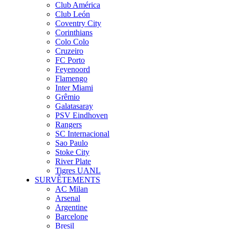
Club América
Club León
Coventry City
Corinthians
Colo Colo
Cruzeiro
FC Porto
Feyenoord
Flamengo
Inter Miami
Grêmio
Galatasaray
PSV Eindhoven
Rangers
SC Internacional
Sao Paulo
Stoke City
River Plate
Tigres UANL
SURVÊTEMENTS
AC Milan
Arsenal
Argentine
Barcelone
Bresil