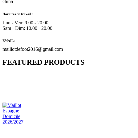
china
Horaires de travail：
Lun - Ven: 9.00 - 20.00
Sam - Dim: 10.00 - 20.00
EMAIL:
maillotdefoot2016@gmail.com
FEATURED PRODUCTS
Maillot Bresil Domicile 2026/2027
€
48.00
Le prix initial était : €48.00.
€
25.90
Le prix
actuel est : €25.90.
Maillot Espagne Domicile 2026/2027