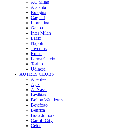
AC Milan
Atalanta
Bologna
Cagliari
Fiorentina
Genoa
Inter Milan
Lazio
Napoli
Juventus
Roma
Parma Calcio
Torino
Udinese
AUTRES CLUBS
Aberdeen
Ajax
Al Nassr
Besiktas
Bolton Wanderers
Botafogo
Benfica
Boca Juniors
Cardiff City
Celtic