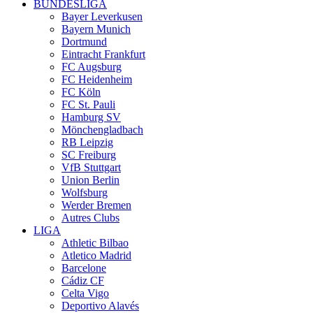
BUNDESLIGA
Bayer Leverkusen
Bayern Munich
Dortmund
Eintracht Frankfurt
FC Augsburg
FC Heidenheim
FC Köln
FC St. Pauli
Hamburg SV
Mönchengladbach
RB Leipzig
SC Freiburg
VfB Stuttgart
Union Berlin
Wolfsburg
Werder Bremen
Autres Clubs
LIGA
Athletic Bilbao
Atletico Madrid
Barcelone
Cádiz CF
Celta Vigo
Deportivo Alavés