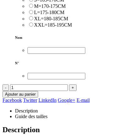
M=170-175CM
L=175-180CM
XL=180-185CM
XXL=185-195CM
Nom
N°
-
+
Ajouter au panier
Facebook
Twitter
LinkedIn
Google+
E-mail
Description
Guide des tailles
Description