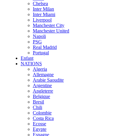
Chelsea
Inter Milan
Inter Miami
Liverpool
Manchester City
Manchester United
Napoli
PSG
Real Madrid
Portugal
Enfant
NATIONS
Algeria
Allemagne
Arabie Saoudite
Argentine
Angleterre
Belgique
Bresil
Chili
Colombie
Costa Rica
Ecosse
Egypte
Espagne