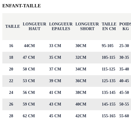
ENFANT-TAILLE
LONGUEUR
LONGUEUR
LONGUEUR
TAILLE
POID
TAILLE
HAUT
EPAULES
SHORT
EN CM
KG
16
44CM
33 CM
30CM
95-105
25-30
18
47 CM
35 CM
32CM
105-115
30-35
20
50 CM
37 CM
34CM
115-125
35-40
22
53 CM
39 CM
36CM
125-135
40-45
24
56 CM
41 CM
38CM
135-145
45-50
26
59 CM
43 CM
40CM
145-155
50-55
28
62 CM
45 CM
42CM
155-165
55-60