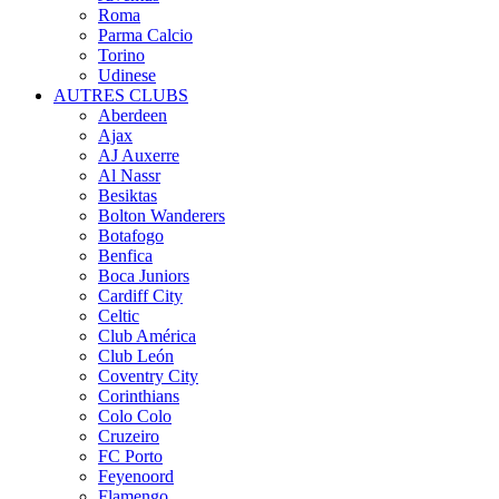
Roma
Parma Calcio
Torino
Udinese
AUTRES CLUBS
Aberdeen
Ajax
AJ Auxerre
Al Nassr
Besiktas
Bolton Wanderers
Botafogo
Benfica
Boca Juniors
Cardiff City
Celtic
Club América
Club León
Coventry City
Corinthians
Colo Colo
Cruzeiro
FC Porto
Feyenoord
Flamengo