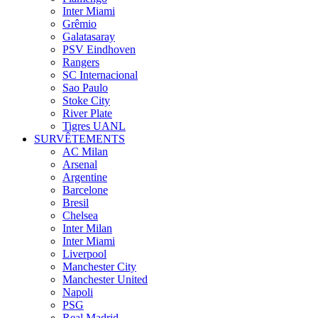
Inter Miami
Grêmio
Galatasaray
PSV Eindhoven
Rangers
SC Internacional
Sao Paulo
Stoke City
River Plate
Tigres UANL
SURVÊTEMENTS
AC Milan
Arsenal
Argentine
Barcelone
Bresil
Chelsea
Inter Milan
Inter Miami
Liverpool
Manchester City
Manchester United
Napoli
PSG
Real Madrid