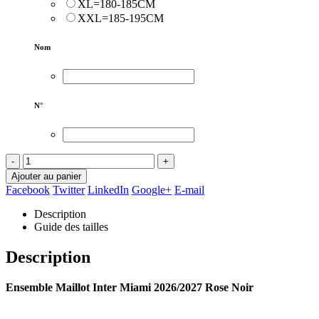
XL=180-185CM
XXL=185-195CM
Nom
N°
-
+
Ajouter au panier
Facebook
Twitter
LinkedIn
Google+
E-mail
Description
Guide des tailles
Description
Ensemble Maillot Inter Miami 2026/2027 Rose Noir