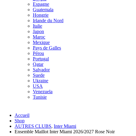
Espagne
Guatemala
Hongrie
Irlande du Nord
Italie
Japon
Maroc
Mexique
Pays de Galles
Pérou
Portugal
Qatar
Salvador
Suede
Ukraine
USA
Venezuela
Tunisie
Accueil
Shop
AUTRES CLUBS
,
Inter Miami
Ensemble Maillot Inter Miami 2026/2027 Rose Noir