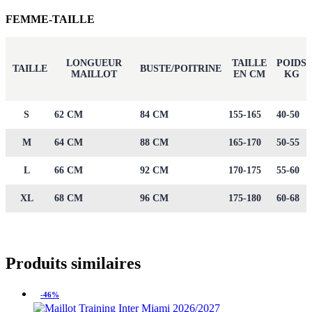
FEMME-TAILLE
LONGUEUR
TAILLE
POIDS
TAILLE
BUSTE/POITRINE
MAILLOT
EN CM
KG
S
62 CM
84 CM
155-165
40-50
M
64 CM
88 CM
165-170
50-55
L
66 CM
92 CM
170-175
55-60
XL
68 CM
96 CM
175-180
60-68
Produits similaires
-46%