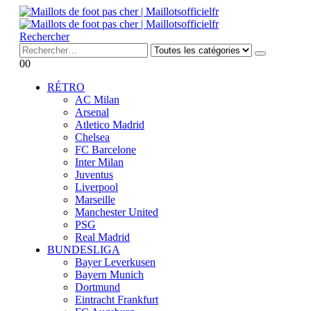
Rechercher
0
0
RÉTRO
AC Milan
Arsenal
Atletico Madrid
Chelsea
FC Barcelone
Inter Milan
Juventus
Liverpool
Marseille
Manchester United
PSG
Real Madrid
BUNDESLIGA
Bayer Leverkusen
Bayern Munich
Dortmund
Eintracht Frankfurt