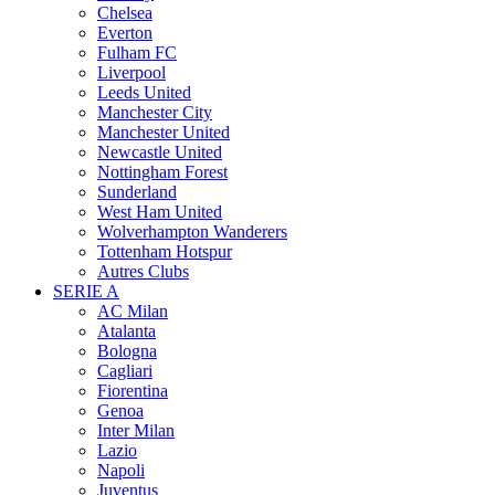
Chelsea
Everton
Fulham FC
Liverpool
Leeds United
Manchester City
Manchester United
Newcastle United
Nottingham Forest
Sunderland
West Ham United
Wolverhampton Wanderers
Tottenham Hotspur
Autres Clubs
SERIE A
AC Milan
Atalanta
Bologna
Cagliari
Fiorentina
Genoa
Inter Milan
Lazio
Napoli
Juventus