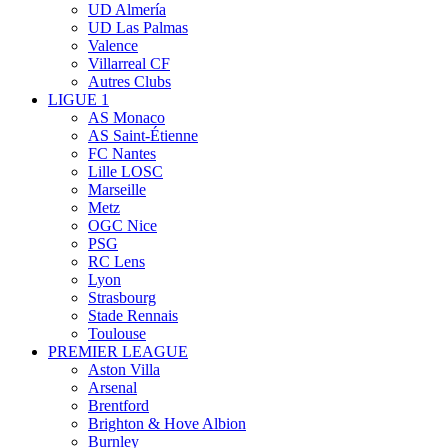
UD Almería
UD Las Palmas
Valence
Villarreal CF
Autres Clubs
LIGUE 1
AS Monaco
AS Saint-Étienne
FC Nantes
Lille LOSC
Marseille
Metz
OGC Nice
PSG
RC Lens
Lyon
Strasbourg
Stade Rennais
Toulouse
PREMIER LEAGUE
Aston Villa
Arsenal
Brentford
Brighton & Hove Albion
Burnley