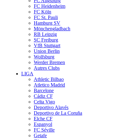
FC Augsburg
FC Heidenheim
FC Köln
FC St. Pauli
Hamburg SV
Mönchengladbach
RB Leipzig
SC Freiburg
VfB Stuttgart
Union Berlin
Wolfsburg
Werder Bremen
Autres Clubs
LIGA
Athletic Bilbao
Atletico Madrid
Barcelone
Cádiz CF
Celta Vigo
Deportivo Alavés
Deportivo de La Coruña
Elche CF
Espanyol
FC Séville
Getafe