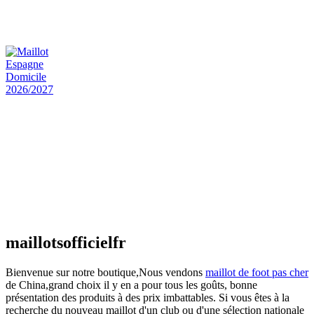
Maillot Bresil Domicile 2026/2027
€
48.00
Le prix initial était : €48.00.
€
25.90
Le prix
actuel est : €25.90.
Maillot Espagne Domicile 2026/2027
€
48.00
Le prix initial était : €48.00.
€
25.90
Le prix
actuel est : €25.90.
Maillot France Domicile 2026/2027
€
48.00
Le prix initial était : €48.00.
€
25.90
Le prix
actuel est : €25.90.
maillotsofficielfr
Bienvenue sur notre boutique,Nous vendons
maillot de foot pas cher
de China,grand choix il y en a pour tous les goûts, bonne
présentation des produits à des prix imbattables. Si vous êtes à la
recherche du nouveau maillot d'un club ou d'une sélection nationale