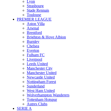
Lyon
Strasbourg
Stade Rennais
Toulouse
PREMIER LEAGUE
Aston Villa
Arsenal
Brentford
Brighton & Hove Albion
Burnley
Chelsea
Everton
Fulham FC
Liverpool
Leeds United
Manchester City
Manchester United
Newcastle United
Nottingham Forest
Sunderland
West Ham United
Wolverhampton Wanderers
Tottenham Hotspur
Autres Clubs
SERIE A