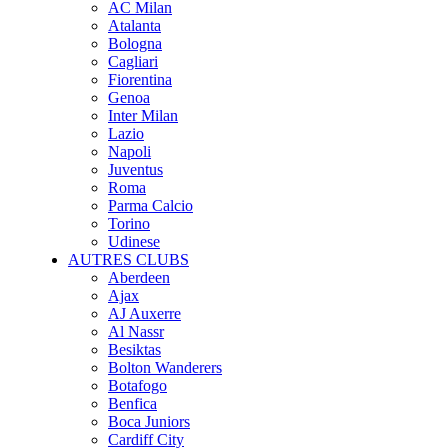
AC Milan
Atalanta
Bologna
Cagliari
Fiorentina
Genoa
Inter Milan
Lazio
Napoli
Juventus
Roma
Parma Calcio
Torino
Udinese
AUTRES CLUBS
Aberdeen
Ajax
AJ Auxerre
Al Nassr
Besiktas
Bolton Wanderers
Botafogo
Benfica
Boca Juniors
Cardiff City