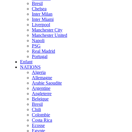
Bresil
Chelsea
Inter Milan
Inter Miami
Liverpool
Manchester City
Manchester United
Napoli
PSG
Real Madrid
Portugal
Enfant
NATIONS
Algeria
Allemagne
Arabie Saoudite
Argentine
Angleterre
Belgique
Bresil
Chili
Colombie
Costa Rica
Ecosse
Egypte