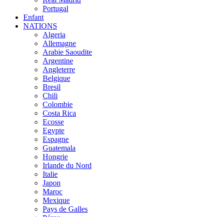
Portugal
Enfant
NATIONS
Algeria
Allemagne
Arabie Saoudite
Argentine
Angleterre
Belgique
Bresil
Chili
Colombie
Costa Rica
Ecosse
Egypte
Espagne
Guatemala
Hongrie
Irlande du Nord
Italie
Japon
Maroc
Mexique
Pays de Galles