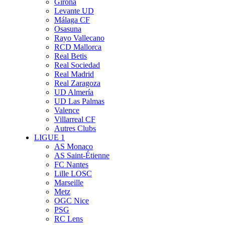
Girona
Levante UD
Málaga CF
Osasuna
Rayo Vallecano
RCD Mallorca
Real Betis
Real Sociedad
Real Madrid
Real Zaragoza
UD Almería
UD Las Palmas
Valence
Villarreal CF
Autres Clubs
LIGUE 1
AS Monaco
AS Saint-Étienne
FC Nantes
Lille LOSC
Marseille
Metz
OGC Nice
PSG
RC Lens