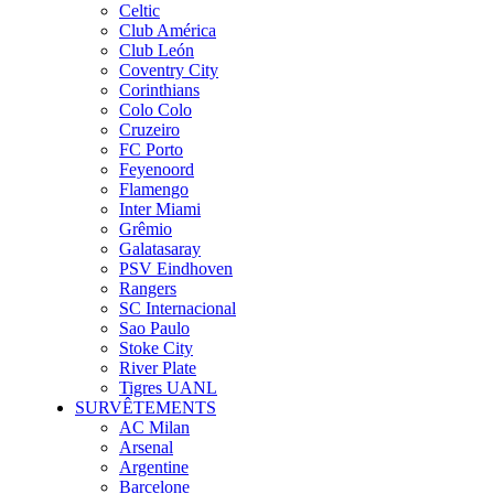
Celtic
Club América
Club León
Coventry City
Corinthians
Colo Colo
Cruzeiro
FC Porto
Feyenoord
Flamengo
Inter Miami
Grêmio
Galatasaray
PSV Eindhoven
Rangers
SC Internacional
Sao Paulo
Stoke City
River Plate
Tigres UANL
SURVÊTEMENTS
AC Milan
Arsenal
Argentine
Barcelone