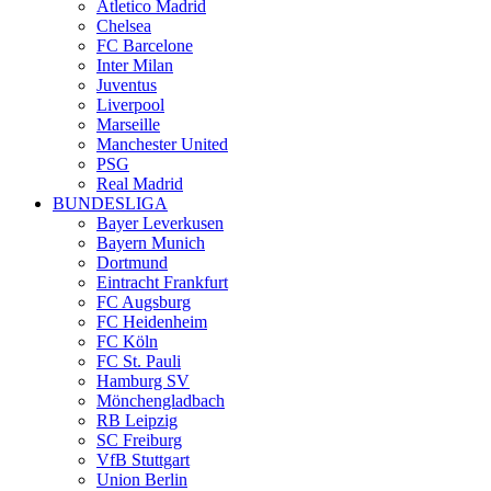
Atletico Madrid
Chelsea
FC Barcelone
Inter Milan
Juventus
Liverpool
Marseille
Manchester United
PSG
Real Madrid
BUNDESLIGA
Bayer Leverkusen
Bayern Munich
Dortmund
Eintracht Frankfurt
FC Augsburg
FC Heidenheim
FC Köln
FC St. Pauli
Hamburg SV
Mönchengladbach
RB Leipzig
SC Freiburg
VfB Stuttgart
Union Berlin