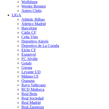
Wolfsburg
Werder Bremen
Autres Clubs
LIGA
Athletic Bilbao
Atletico Madrid
Barcelone
Cádiz CF
Celta Vigo
Deportivo Alavés
Deportivo de La Coruña
Elche CF
Espanyol
FC Séville
Getafe
Girona
Levante UD
Málaga CF
Osasuna
Rayo Vallecano
RCD Mallorca
Real Betis
Real Sociedad
Real Madrid
Real Zaragoza