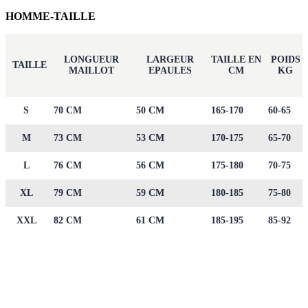
HOMME-TAILLE
LONGUEUR
LARGEUR
TAILLE EN
POIDS
TAILLE
MAILLOT
EPAULES
CM
KG
S
70 CM
50 CM
165-170
60-65
M
73 CM
53 CM
170-175
65-70
L
76 CM
56 CM
175-180
70-75
XL
79 CM
59 CM
180-185
75-80
XXL
82 CM
61 CM
185-195
85-92