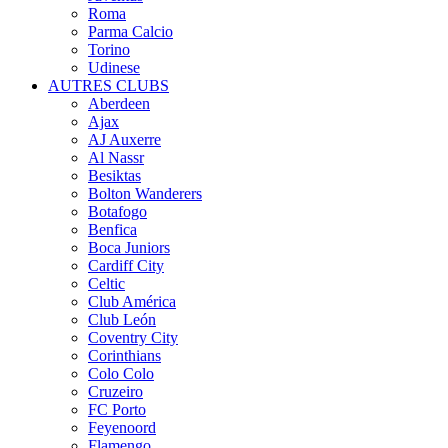
Roma
Parma Calcio
Torino
Udinese
AUTRES CLUBS
Aberdeen
Ajax
AJ Auxerre
Al Nassr
Besiktas
Bolton Wanderers
Botafogo
Benfica
Boca Juniors
Cardiff City
Celtic
Club América
Club León
Coventry City
Corinthians
Colo Colo
Cruzeiro
FC Porto
Feyenoord
Flamengo