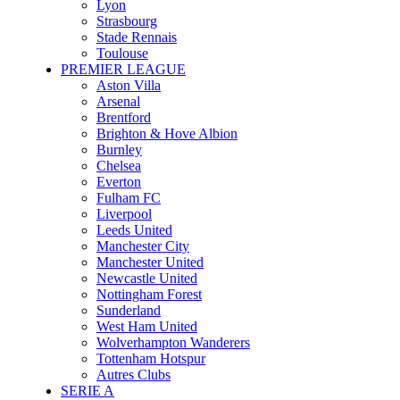
Lyon
Strasbourg
Stade Rennais
Toulouse
PREMIER LEAGUE
Aston Villa
Arsenal
Brentford
Brighton & Hove Albion
Burnley
Chelsea
Everton
Fulham FC
Liverpool
Leeds United
Manchester City
Manchester United
Newcastle United
Nottingham Forest
Sunderland
West Ham United
Wolverhampton Wanderers
Tottenham Hotspur
Autres Clubs
SERIE A