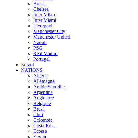
Bresil
Chelsea
Inter Milan
Inter Miami
Liverpool
Manchester City
Manchester United
Napoli
PSG
Real Madrid
Portugal
Enfant
NATIONS
Algeria
Allemagne
Arabie Saoudite
Argentine
Angleterre
Belgique
Bresil
Chili
Colombie
Costa Rica
Ecosse
Egypte