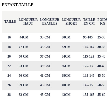
ENFANT-TAILLE
LONGUEUR
LONGUEUR
LONGUEUR
TAILLE
POID
TAILLE
HAUT
EPAULES
SHORT
EN CM
KG
16
44CM
33 CM
30CM
95-105
25-30
18
47 CM
35 CM
32CM
105-115
30-35
20
50 CM
37 CM
34CM
115-125
35-40
22
53 CM
39 CM
36CM
125-135
40-45
24
56 CM
41 CM
38CM
135-145
45-50
26
59 CM
43 CM
40CM
145-155
50-55
28
62 CM
45 CM
42CM
155-165
55-60