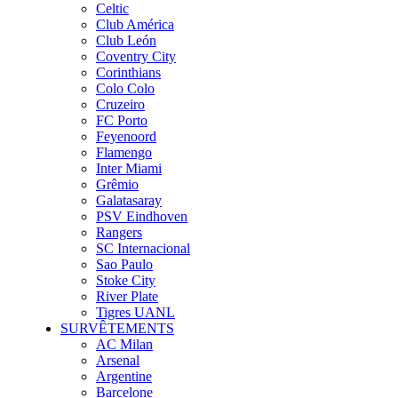
Celtic
Club América
Club León
Coventry City
Corinthians
Colo Colo
Cruzeiro
FC Porto
Feyenoord
Flamengo
Inter Miami
Grêmio
Galatasaray
PSV Eindhoven
Rangers
SC Internacional
Sao Paulo
Stoke City
River Plate
Tigres UANL
SURVÊTEMENTS
AC Milan
Arsenal
Argentine
Barcelone