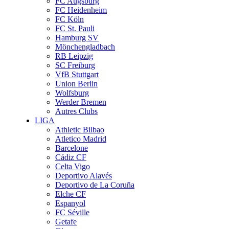
FC Augsburg
FC Heidenheim
FC Köln
FC St. Pauli
Hamburg SV
Mönchengladbach
RB Leipzig
SC Freiburg
VfB Stuttgart
Union Berlin
Wolfsburg
Werder Bremen
Autres Clubs
LIGA
Athletic Bilbao
Atletico Madrid
Barcelone
Cádiz CF
Celta Vigo
Deportivo Alavés
Deportivo de La Coruña
Elche CF
Espanyol
FC Séville
Getafe