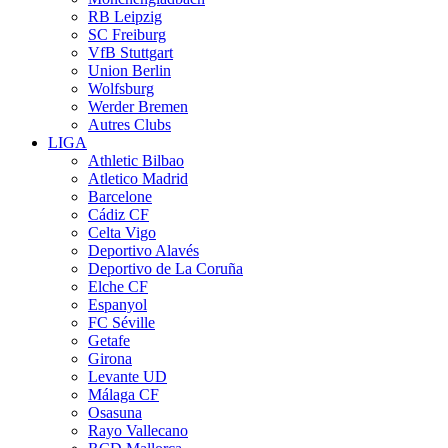
RB Leipzig
SC Freiburg
VfB Stuttgart
Union Berlin
Wolfsburg
Werder Bremen
Autres Clubs
LIGA
Athletic Bilbao
Atletico Madrid
Barcelone
Cádiz CF
Celta Vigo
Deportivo Alavés
Deportivo de La Coruña
Elche CF
Espanyol
FC Séville
Getafe
Girona
Levante UD
Málaga CF
Osasuna
Rayo Vallecano