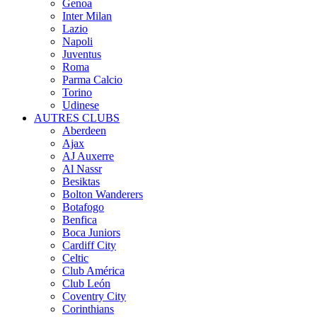
Genoa
Inter Milan
Lazio
Napoli
Juventus
Roma
Parma Calcio
Torino
Udinese
AUTRES CLUBS
Aberdeen
Ajax
AJ Auxerre
Al Nassr
Besiktas
Bolton Wanderers
Botafogo
Benfica
Boca Juniors
Cardiff City
Celtic
Club América
Club León
Coventry City
Corinthians