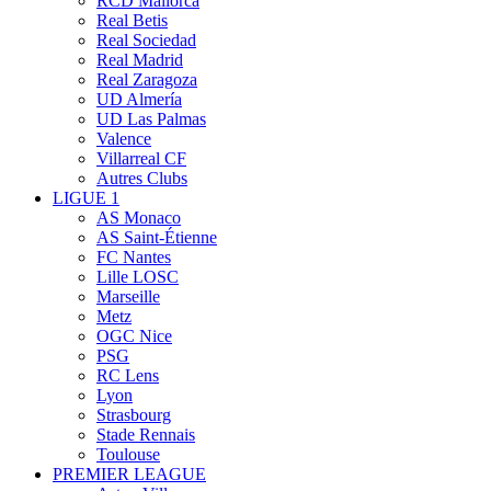
RCD Mallorca
Real Betis
Real Sociedad
Real Madrid
Real Zaragoza
UD Almería
UD Las Palmas
Valence
Villarreal CF
Autres Clubs
LIGUE 1
AS Monaco
AS Saint-Étienne
FC Nantes
Lille LOSC
Marseille
Metz
OGC Nice
PSG
RC Lens
Lyon
Strasbourg
Stade Rennais
Toulouse
PREMIER LEAGUE