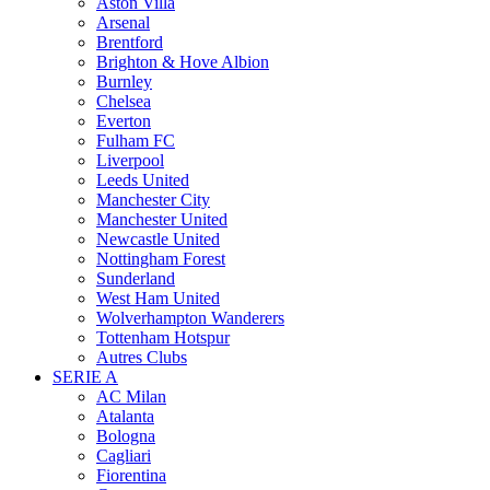
Aston Villa
Arsenal
Brentford
Brighton & Hove Albion
Burnley
Chelsea
Everton
Fulham FC
Liverpool
Leeds United
Manchester City
Manchester United
Newcastle United
Nottingham Forest
Sunderland
West Ham United
Wolverhampton Wanderers
Tottenham Hotspur
Autres Clubs
SERIE A
AC Milan
Atalanta
Bologna
Cagliari
Fiorentina