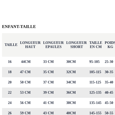
ENFANT-TAILLE
LONGUEUR
LONGUEUR
LONGUEUR
TAILLE
POID
TAILLE
HAUT
EPAULES
SHORT
EN CM
KG
16
44CM
33 CM
30CM
95-105
25-30
18
47 CM
35 CM
32CM
105-115
30-35
20
50 CM
37 CM
34CM
115-125
35-40
22
53 CM
39 CM
36CM
125-135
40-45
24
56 CM
41 CM
38CM
135-145
45-50
26
59 CM
43 CM
40CM
145-155
50-55