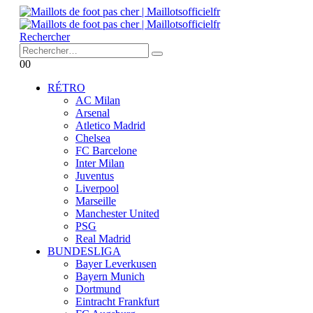
Rechercher
0
0
RÉTRO
AC Milan
Arsenal
Atletico Madrid
Chelsea
FC Barcelone
Inter Milan
Juventus
Liverpool
Marseille
Manchester United
PSG
Real Madrid
BUNDESLIGA
Bayer Leverkusen
Bayern Munich
Dortmund
Eintracht Frankfurt