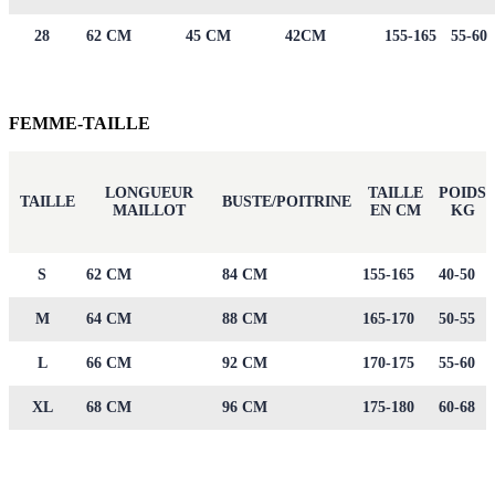
28
62 CM
45 CM
42CM
155-165
55-60
FEMME-TAILLE
LONGUEUR
TAILLE
POIDS
TAILLE
BUSTE/POITRINE
MAILLOT
EN CM
KG
S
62 CM
84 CM
155-165
40-50
M
64 CM
88 CM
165-170
50-55
L
66 CM
92 CM
170-175
55-60
XL
68 CM
96 CM
175-180
60-68