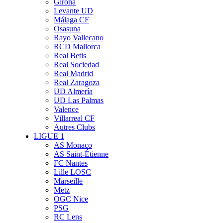
Girona
Levante UD
Málaga CF
Osasuna
Rayo Vallecano
RCD Mallorca
Real Betis
Real Sociedad
Real Madrid
Real Zaragoza
UD Almería
UD Las Palmas
Valence
Villarreal CF
Autres Clubs
LIGUE 1
AS Monaco
AS Saint-Étienne
FC Nantes
Lille LOSC
Marseille
Metz
OGC Nice
PSG
RC Lens