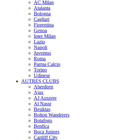
AC Milan
Atalanta
Bologna
Cagliari
Fiorentina
Genoa
Inter Milan
Lazio
Napoli
Juventus
Roma
Parma Calcio
Torino
Udinese
AUTRES CLUBS
Aberdeen
Ajax
AJ Auxerre
Al Nassr
Besiktas
Bolton Wanderers
Botafogo
Benfica
Boca Juniors
Cardiff City