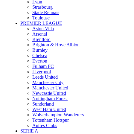
Lyon
Strasbourg
Stade Rennais
Toulouse
PREMIER LEAGUE
Aston Villa
Arsenal
Brentford
Brighton & Hove Albion
Burnley
Chelsea
Everton
Fulham FC
Liverpool
Leeds United
Manchester City
Manchester United
Newcastle United
Nottingham Forest
Sunderland
West Ham United
Wolverhampton Wanderers
Tottenham Hotspur
Autres Clubs
SERIE A