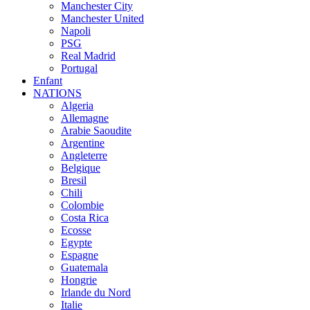
Manchester City
Manchester United
Napoli
PSG
Real Madrid
Portugal
Enfant
NATIONS
Algeria
Allemagne
Arabie Saoudite
Argentine
Angleterre
Belgique
Bresil
Chili
Colombie
Costa Rica
Ecosse
Egypte
Espagne
Guatemala
Hongrie
Irlande du Nord
Italie