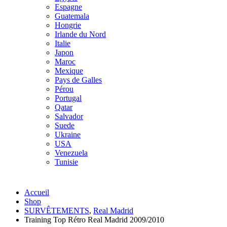
Espagne
Guatemala
Hongrie
Irlande du Nord
Italie
Japon
Maroc
Mexique
Pays de Galles
Pérou
Portugal
Qatar
Salvador
Suede
Ukraine
USA
Venezuela
Tunisie
Accueil
Shop
SURVÊTEMENTS
,
Real Madrid
Training Top Rétro Real Madrid 2009/2010