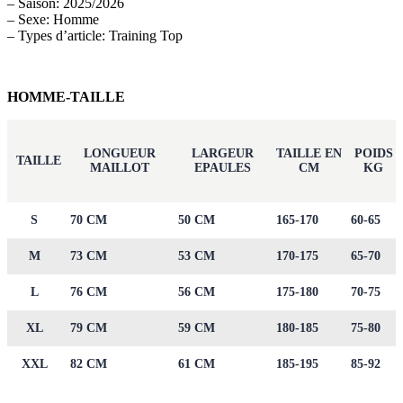
– Saison: 2025/2026
– Sexe: Homme
– Types d’article: Training Top
HOMME-TAILLE
LONGUEUR
LARGEUR
TAILLE EN
POIDS
TAILLE
MAILLOT
EPAULES
CM
KG
S
70 CM
50 CM
165-170
60-65
M
73 CM
53 CM
170-175
65-70
L
76 CM
56 CM
175-180
70-75
XL
79 CM
59 CM
180-185
75-80
XXL
82 CM
61 CM
185-195
85-92