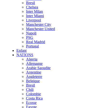
Bresil
Chelsea
Inter Milan
Inter Miami
Liverpool
Manchester City
Manchester United
Napoli
PSG
Real Madrid
Portugal
Enfant
NATIONS
Algeria
Allemagne
Arabie Saoudite
Argentine
Angleterre
Belgique
Bresil
Chili
Colombie
Costa Rica
Ecosse
Egypte