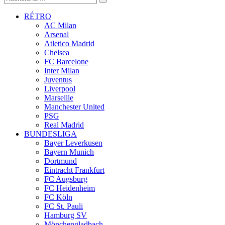
RÉTRO
AC Milan
Arsenal
Atletico Madrid
Chelsea
FC Barcelone
Inter Milan
Juventus
Liverpool
Marseille
Manchester United
PSG
Real Madrid
BUNDESLIGA
Bayer Leverkusen
Bayern Munich
Dortmund
Eintracht Frankfurt
FC Augsburg
FC Heidenheim
FC Köln
FC St. Pauli
Hamburg SV
Mönchengladbach