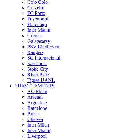
Colo Colo
Cruzeiro
FC Porto
Feyenoord
Flamengo
Inter Miami
Grêmio
Galatasaray
PSV Eindhoven
Rangers
SC Internacional
Sao Paulo
Stoke City
River Plate
Tigres UANL
SURVÊTEMENTS
AC Milan
Arsenal
Argentine
Barcelone
Bresil
Chelsea
Inter Milan
Inter Miami
Liverpool