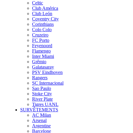
Celtic
Club América
Club León
Coventry City
Corinthians
Colo Colo
Cruzeiro
FC Porto
Feyenoord
Flamengo
Inter Miami
Grêmio
Galatasaray
PSV Eindhoven
Rangers
SC Internacional
Sao Paulo
Stoke City
River Plate
Tigres UANL
SURVÊTEMENTS
AC Milan
Arsenal
Argentine
Barcelone