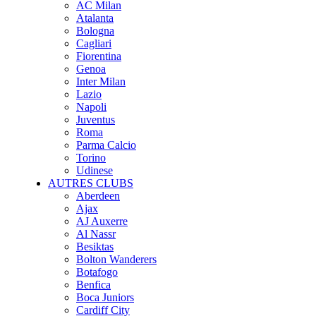
AC Milan
Atalanta
Bologna
Cagliari
Fiorentina
Genoa
Inter Milan
Lazio
Napoli
Juventus
Roma
Parma Calcio
Torino
Udinese
AUTRES CLUBS
Aberdeen
Ajax
AJ Auxerre
Al Nassr
Besiktas
Bolton Wanderers
Botafogo
Benfica
Boca Juniors
Cardiff City