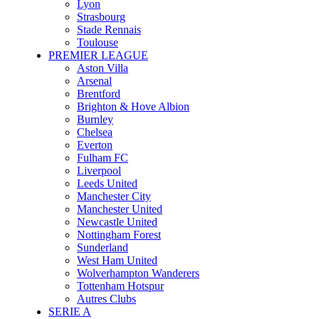
Lyon
Strasbourg
Stade Rennais
Toulouse
PREMIER LEAGUE
Aston Villa
Arsenal
Brentford
Brighton & Hove Albion
Burnley
Chelsea
Everton
Fulham FC
Liverpool
Leeds United
Manchester City
Manchester United
Newcastle United
Nottingham Forest
Sunderland
West Ham United
Wolverhampton Wanderers
Tottenham Hotspur
Autres Clubs
SERIE A