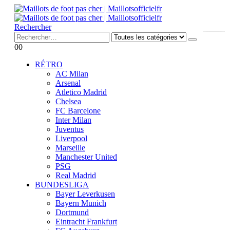
Rechercher
0
0
RÉTRO
AC Milan
Arsenal
Atletico Madrid
Chelsea
FC Barcelone
Inter Milan
Juventus
Liverpool
Marseille
Manchester United
PSG
Real Madrid
BUNDESLIGA
Bayer Leverkusen
Bayern Munich
Dortmund
Eintracht Frankfurt