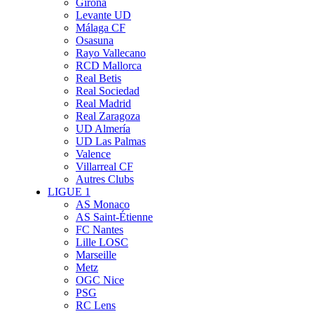
Girona
Levante UD
Málaga CF
Osasuna
Rayo Vallecano
RCD Mallorca
Real Betis
Real Sociedad
Real Madrid
Real Zaragoza
UD Almería
UD Las Palmas
Valence
Villarreal CF
Autres Clubs
LIGUE 1
AS Monaco
AS Saint-Étienne
FC Nantes
Lille LOSC
Marseille
Metz
OGC Nice
PSG
RC Lens