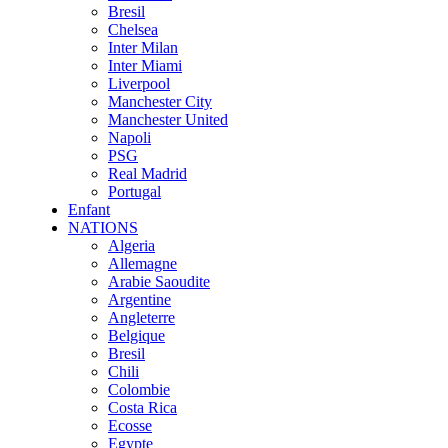
Bresil
Chelsea
Inter Milan
Inter Miami
Liverpool
Manchester City
Manchester United
Napoli
PSG
Real Madrid
Portugal
Enfant
NATIONS
Algeria
Allemagne
Arabie Saoudite
Argentine
Angleterre
Belgique
Bresil
Chili
Colombie
Costa Rica
Ecosse
Egypte