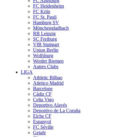
FC Augsburg
FC Heidenheim
FC Köln
FC St. Pauli
Hamburg SV
Mönchengladbach
RB Leipzig
SC Freiburg
VfB Stuttgart
Union Berlin
Wolfsburg
Werder Bremen
Autres Clubs
LIGA
Athletic Bilbao
Atletico Madrid
Barcelone
Cádiz CF
Celta Vigo
Deportivo Alavés
Deportivo de La Coruña
Elche CF
Espanyol
FC Séville
Getafe