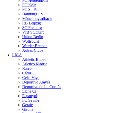
FC Heidenheim
FC Köln
FC St. Pauli
Hamburg SV
Mönchengladbach
RB Leipzig
SC Freiburg
VfB Stuttgart
Union Berlin
Wolfsburg
Werder Bremen
Autres Clubs
LIGA
Athletic Bilbao
Atletico Madrid
Barcelone
Cádiz CF
Celta Vigo
Deportivo Alavés
Deportivo de La Coruña
Elche CF
Espanyol
FC Séville
Getafe
Girona