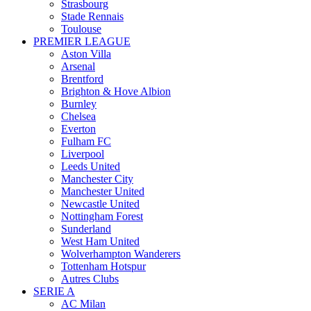
Strasbourg
Stade Rennais
Toulouse
PREMIER LEAGUE
Aston Villa
Arsenal
Brentford
Brighton & Hove Albion
Burnley
Chelsea
Everton
Fulham FC
Liverpool
Leeds United
Manchester City
Manchester United
Newcastle United
Nottingham Forest
Sunderland
West Ham United
Wolverhampton Wanderers
Tottenham Hotspur
Autres Clubs
SERIE A
AC Milan