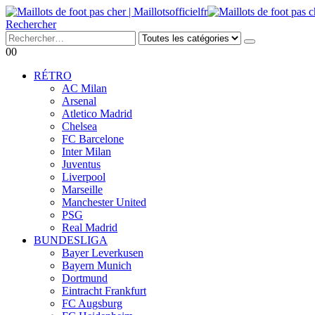
Rechercher
0
0
RÉTRO
AC Milan
Arsenal
Atletico Madrid
Chelsea
FC Barcelone
Inter Milan
Juventus
Liverpool
Marseille
Manchester United
PSG
Real Madrid
BUNDESLIGA
Bayer Leverkusen
Bayern Munich
Dortmund
Eintracht Frankfurt
FC Augsburg