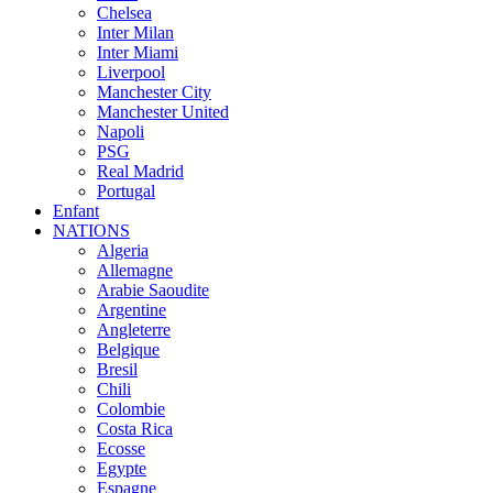
Chelsea
Inter Milan
Inter Miami
Liverpool
Manchester City
Manchester United
Napoli
PSG
Real Madrid
Portugal
Enfant
NATIONS
Algeria
Allemagne
Arabie Saoudite
Argentine
Angleterre
Belgique
Bresil
Chili
Colombie
Costa Rica
Ecosse
Egypte
Espagne