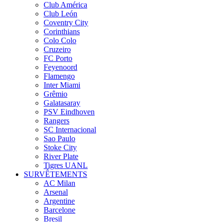
Club América
Club León
Coventry City
Corinthians
Colo Colo
Cruzeiro
FC Porto
Feyenoord
Flamengo
Inter Miami
Grêmio
Galatasaray
PSV Eindhoven
Rangers
SC Internacional
Sao Paulo
Stoke City
River Plate
Tigres UANL
SURVÊTEMENTS
AC Milan
Arsenal
Argentine
Barcelone
Bresil