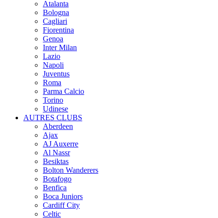
Atalanta
Bologna
Cagliari
Fiorentina
Genoa
Inter Milan
Lazio
Napoli
Juventus
Roma
Parma Calcio
Torino
Udinese
AUTRES CLUBS
Aberdeen
Ajax
AJ Auxerre
Al Nassr
Besiktas
Bolton Wanderers
Botafogo
Benfica
Boca Juniors
Cardiff City
Celtic