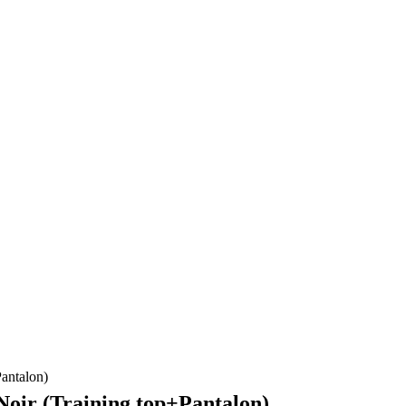
antalon)
oir (Training top+Pantalon)