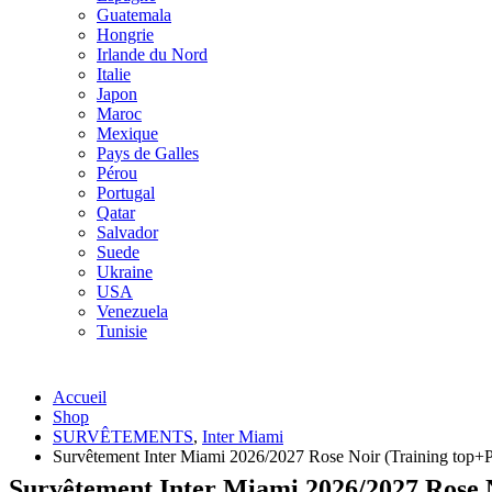
Guatemala
Hongrie
Irlande du Nord
Italie
Japon
Maroc
Mexique
Pays de Galles
Pérou
Portugal
Qatar
Salvador
Suede
Ukraine
USA
Venezuela
Tunisie
Accueil
Shop
SURVÊTEMENTS
,
Inter Miami
Survêtement Inter Miami 2026/2027 Rose Noir (Training top+P
Survêtement Inter Miami 2026/2027 Rose N