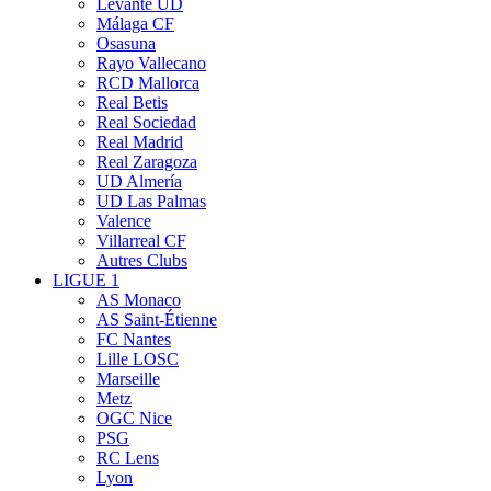
Levante UD
Málaga CF
Osasuna
Rayo Vallecano
RCD Mallorca
Real Betis
Real Sociedad
Real Madrid
Real Zaragoza
UD Almería
UD Las Palmas
Valence
Villarreal CF
Autres Clubs
LIGUE 1
AS Monaco
AS Saint-Étienne
FC Nantes
Lille LOSC
Marseille
Metz
OGC Nice
PSG
RC Lens
Lyon