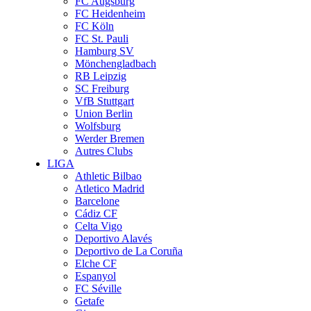
FC Augsburg
FC Heidenheim
FC Köln
FC St. Pauli
Hamburg SV
Mönchengladbach
RB Leipzig
SC Freiburg
VfB Stuttgart
Union Berlin
Wolfsburg
Werder Bremen
Autres Clubs
LIGA
Athletic Bilbao
Atletico Madrid
Barcelone
Cádiz CF
Celta Vigo
Deportivo Alavés
Deportivo de La Coruña
Elche CF
Espanyol
FC Séville
Getafe