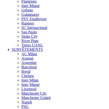
Flamengo
Inter Miami
Grêmio
Galatasaray
PSV Eindhoven
Rangers
SC Internacional
Sao Paulo
Stoke City
River Plate
Tigres UANL
SURVÊTEMENTS
AC Milan
Arsenal
Argentine
Barcelone
Bresil
Chelsea
Inter Milan
Inter Miami
Liverpool
Manchester City
Manchester United
Napoli
PSG