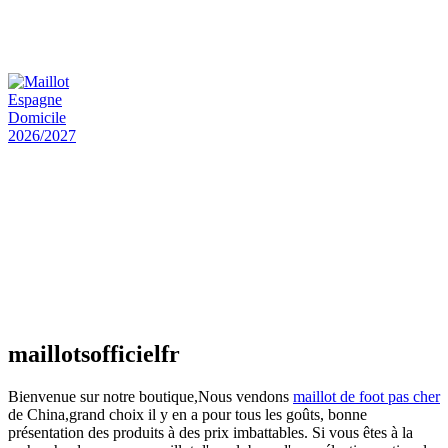
Maillot Bresil Domicile 2026/2027
€
48.00
Le prix initial était : €48.00.
€
25.90
Le prix
actuel est : €25.90.
Maillot Espagne Domicile 2026/2027
€
48.00
Le prix initial était : €48.00.
€
25.90
Le prix
actuel est : €25.90.
Maillot France Domicile 2026/2027
€
48.00
Le prix initial était : €48.00.
€
25.90
Le prix
actuel est : €25.90.
maillotsofficielfr
Bienvenue sur notre boutique,Nous vendons
maillot de foot pas cher
de China,grand choix il y en a pour tous les goûts, bonne
présentation des produits à des prix imbattables. Si vous êtes à la