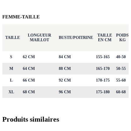
FEMME-TAILLE
LONGUEUR
TAILLE
POIDS
TAILLE
BUSTE/POITRINE
MAILLOT
EN CM
KG
S
62 CM
84 CM
155-165
40-50
M
64 CM
88 CM
165-170
50-55
L
66 CM
92 CM
170-175
55-60
XL
68 CM
96 CM
175-180
60-68
Produits similaires