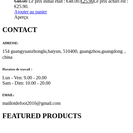
€
48.00
Le prix initial était : €48.00.
€
25.90
Le prix actuel est :
€25.90.
Ajouter au panier
Aperçu
CONTACT
ADRESSE:
154 guangyuanzhonglu,baiyun, 510400, guangzhou,guangdong，
china
Horaires de travail：
Lun - Ven: 9.00 - 20.00
Sam - Dim: 10.00 - 20.00
EMAIL:
maillotdefoot2016@gmail.com
FEATURED PRODUCTS