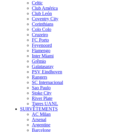
Celtic
Club América
Club León
Coventry City
Corinthians
Colo Colo
Cruzeiro
FC Porto
Feyenoord
Flamengo
Inter Miami
Grêmio
Galatasaray
PSV Eindhoven
Rangers
SC Internacional
Sao Paulo
Stoke City
River Plate
Tigres UANL
SURVÊTEMENTS
AC Milan
Arsenal
Argentine
Barcelone