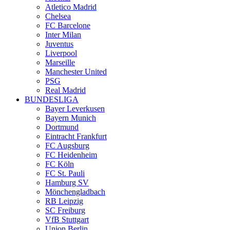
Atletico Madrid
Chelsea
FC Barcelone
Inter Milan
Juventus
Liverpool
Marseille
Manchester United
PSG
Real Madrid
BUNDESLIGA
Bayer Leverkusen
Bayern Munich
Dortmund
Eintracht Frankfurt
FC Augsburg
FC Heidenheim
FC Köln
FC St. Pauli
Hamburg SV
Mönchengladbach
RB Leipzig
SC Freiburg
VfB Stuttgart
Union Berlin