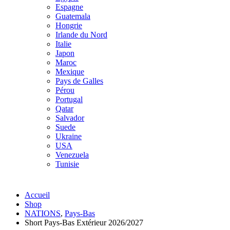
Espagne
Guatemala
Hongrie
Irlande du Nord
Italie
Japon
Maroc
Mexique
Pays de Galles
Pérou
Portugal
Qatar
Salvador
Suede
Ukraine
USA
Venezuela
Tunisie
Accueil
Shop
NATIONS
,
Pays-Bas
Short Pays-Bas Extérieur 2026/2027