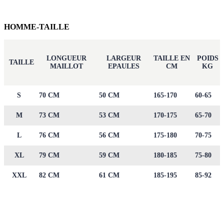
HOMME-TAILLE
LONGUEUR
LARGEUR
TAILLE EN
POIDS
TAILLE
MAILLOT
EPAULES
CM
KG
S
70 CM
50 CM
165-170
60-65
M
73 CM
53 CM
170-175
65-70
L
76 CM
56 CM
175-180
70-75
XL
79 CM
59 CM
180-185
75-80
XXL
82 CM
61 CM
185-195
85-92