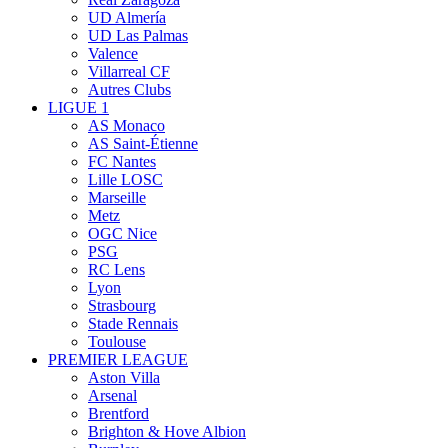
UD Almería
UD Las Palmas
Valence
Villarreal CF
Autres Clubs
LIGUE 1
AS Monaco
AS Saint-Étienne
FC Nantes
Lille LOSC
Marseille
Metz
OGC Nice
PSG
RC Lens
Lyon
Strasbourg
Stade Rennais
Toulouse
PREMIER LEAGUE
Aston Villa
Arsenal
Brentford
Brighton & Hove Albion