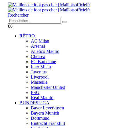
Rechercher
0
0
RÉTRO
AC Milan
Arsenal
Atletico Madrid
Chelsea
FC Barcelone
Inter Milan
Juventus
Liverpool
Marseille
Manchester United
PSG
Real Madrid
BUNDESLIGA
Bayer Leverkusen
Bayern Munich
Dortmund
Eintracht Frankfurt