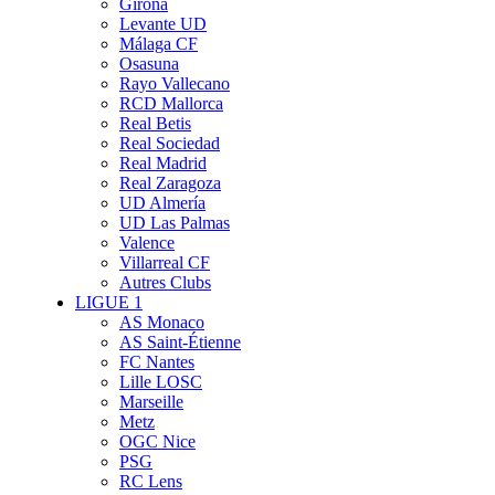
Girona
Levante UD
Málaga CF
Osasuna
Rayo Vallecano
RCD Mallorca
Real Betis
Real Sociedad
Real Madrid
Real Zaragoza
UD Almería
UD Las Palmas
Valence
Villarreal CF
Autres Clubs
LIGUE 1
AS Monaco
AS Saint-Étienne
FC Nantes
Lille LOSC
Marseille
Metz
OGC Nice
PSG
RC Lens