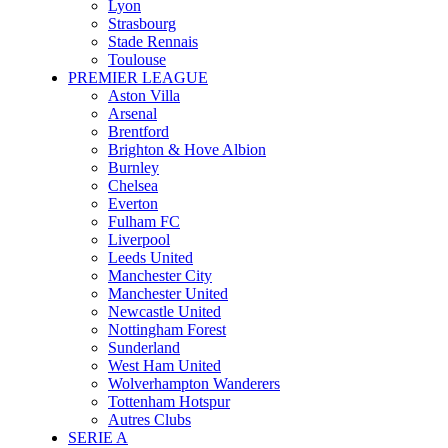
Lyon
Strasbourg
Stade Rennais
Toulouse
PREMIER LEAGUE
Aston Villa
Arsenal
Brentford
Brighton & Hove Albion
Burnley
Chelsea
Everton
Fulham FC
Liverpool
Leeds United
Manchester City
Manchester United
Newcastle United
Nottingham Forest
Sunderland
West Ham United
Wolverhampton Wanderers
Tottenham Hotspur
Autres Clubs
SERIE A