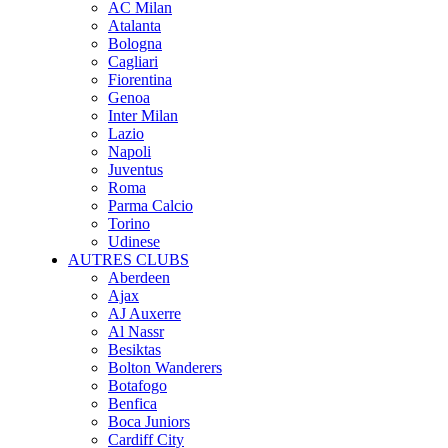
AC Milan
Atalanta
Bologna
Cagliari
Fiorentina
Genoa
Inter Milan
Lazio
Napoli
Juventus
Roma
Parma Calcio
Torino
Udinese
AUTRES CLUBS
Aberdeen
Ajax
AJ Auxerre
Al Nassr
Besiktas
Bolton Wanderers
Botafogo
Benfica
Boca Juniors
Cardiff City