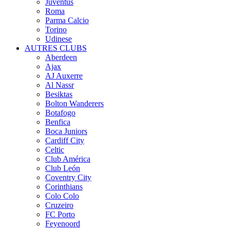
Juventus
Roma
Parma Calcio
Torino
Udinese
AUTRES CLUBS
Aberdeen
Ajax
AJ Auxerre
Al Nassr
Besiktas
Bolton Wanderers
Botafogo
Benfica
Boca Juniors
Cardiff City
Celtic
Club América
Club León
Coventry City
Corinthians
Colo Colo
Cruzeiro
FC Porto
Feyenoord