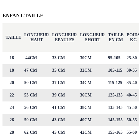
ENFANT-TAILLE
LONGUEUR
LONGUEUR
LONGUEUR
TAILLE
POID
TAILLE
HAUT
EPAULES
SHORT
EN CM
KG
16
44CM
33 CM
30CM
95-105
25-30
18
47 CM
35 CM
32CM
105-115
30-35
20
50 CM
37 CM
34CM
115-125
35-40
22
53 CM
39 CM
36CM
125-135
40-45
24
56 CM
41 CM
38CM
135-145
45-50
26
59 CM
43 CM
40CM
145-155
50-55
28
62 CM
45 CM
42CM
155-165
55-60