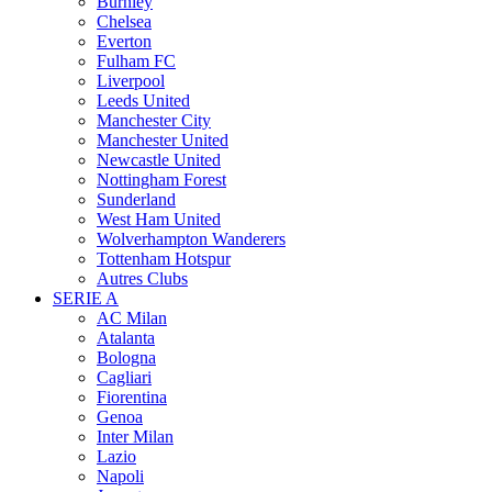
Burnley
Chelsea
Everton
Fulham FC
Liverpool
Leeds United
Manchester City
Manchester United
Newcastle United
Nottingham Forest
Sunderland
West Ham United
Wolverhampton Wanderers
Tottenham Hotspur
Autres Clubs
SERIE A
AC Milan
Atalanta
Bologna
Cagliari
Fiorentina
Genoa
Inter Milan
Lazio
Napoli