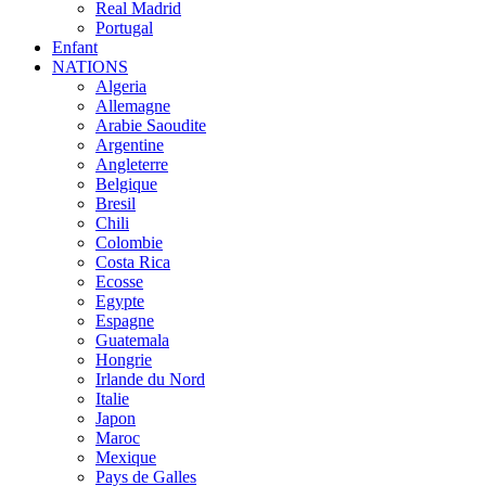
Real Madrid
Portugal
Enfant
NATIONS
Algeria
Allemagne
Arabie Saoudite
Argentine
Angleterre
Belgique
Bresil
Chili
Colombie
Costa Rica
Ecosse
Egypte
Espagne
Guatemala
Hongrie
Irlande du Nord
Italie
Japon
Maroc
Mexique
Pays de Galles