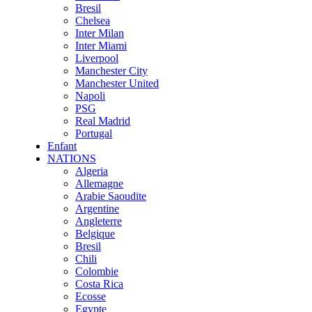
Bresil
Chelsea
Inter Milan
Inter Miami
Liverpool
Manchester City
Manchester United
Napoli
PSG
Real Madrid
Portugal
Enfant
NATIONS
Algeria
Allemagne
Arabie Saoudite
Argentine
Angleterre
Belgique
Bresil
Chili
Colombie
Costa Rica
Ecosse
Egypte