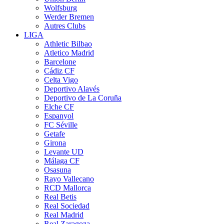
Wolfsburg
Werder Bremen
Autres Clubs
LIGA
Athletic Bilbao
Atletico Madrid
Barcelone
Cádiz CF
Celta Vigo
Deportivo Alavés
Deportivo de La Coruña
Elche CF
Espanyol
FC Séville
Getafe
Girona
Levante UD
Málaga CF
Osasuna
Rayo Vallecano
RCD Mallorca
Real Betis
Real Sociedad
Real Madrid
Real Zaragoza