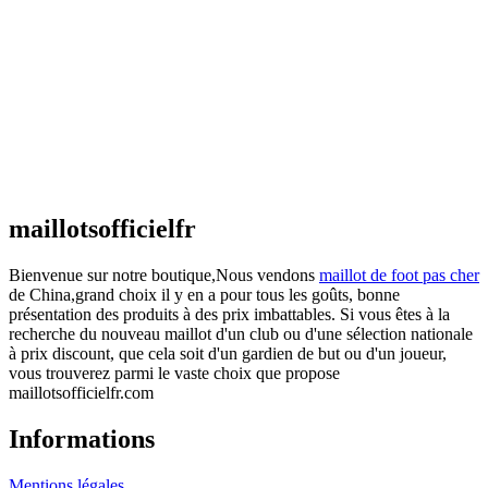
Maillot Espagne Domicile 2026/2027
€
48.00
Le prix initial était : €48.00.
€
25.90
Le prix
actuel est : €25.90.
Maillot France Domicile 2026/2027
€
48.00
Le prix initial était : €48.00.
€
25.90
Le prix
actuel est : €25.90.
maillotsofficielfr
Bienvenue sur notre boutique,Nous vendons
maillot de foot pas cher
de China,grand choix il y en a pour tous les goûts, bonne
présentation des produits à des prix imbattables. Si vous êtes à la
recherche du nouveau maillot d'un club ou d'une sélection nationale
à prix discount, que cela soit d'un gardien de but ou d'un joueur,
vous trouverez parmi le vaste choix que propose
maillotsofficielfr.com
Informations
Mentions légales