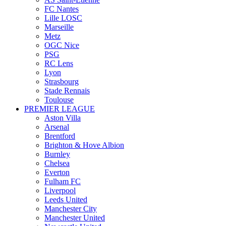
FC Nantes
Lille LOSC
Marseille
Metz
OGC Nice
PSG
RC Lens
Lyon
Strasbourg
Stade Rennais
Toulouse
PREMIER LEAGUE
Aston Villa
Arsenal
Brentford
Brighton & Hove Albion
Burnley
Chelsea
Everton
Fulham FC
Liverpool
Leeds United
Manchester City
Manchester United