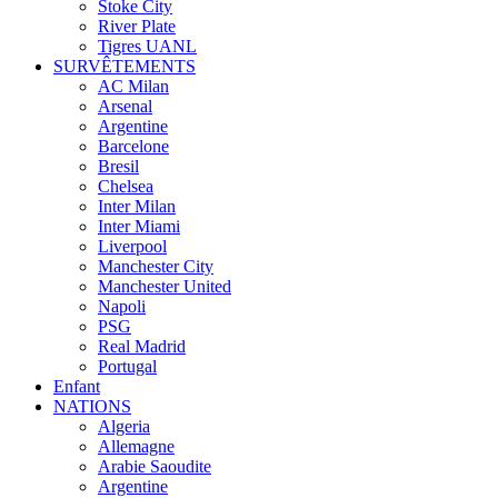
Stoke City
River Plate
Tigres UANL
SURVÊTEMENTS
AC Milan
Arsenal
Argentine
Barcelone
Bresil
Chelsea
Inter Milan
Inter Miami
Liverpool
Manchester City
Manchester United
Napoli
PSG
Real Madrid
Portugal
Enfant
NATIONS
Algeria
Allemagne
Arabie Saoudite
Argentine