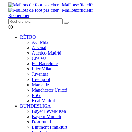
Rechercher
0
0
RÉTRO
AC Milan
Arsenal
Atletico Madrid
Chelsea
FC Barcelone
Inter Milan
Juventus
Liverpool
Marseille
Manchester United
PSG
Real Madrid
BUNDESLIGA
Bayer Leverkusen
Bayern Munich
Dortmund
Eintracht Frankfurt