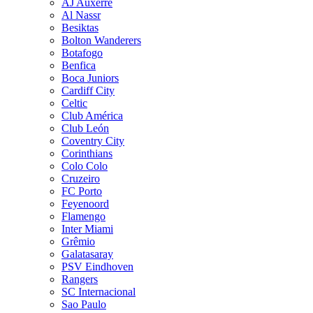
AJ Auxerre
Al Nassr
Besiktas
Bolton Wanderers
Botafogo
Benfica
Boca Juniors
Cardiff City
Celtic
Club América
Club León
Coventry City
Corinthians
Colo Colo
Cruzeiro
FC Porto
Feyenoord
Flamengo
Inter Miami
Grêmio
Galatasaray
PSV Eindhoven
Rangers
SC Internacional
Sao Paulo