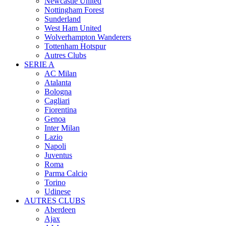
Newcastle United
Nottingham Forest
Sunderland
West Ham United
Wolverhampton Wanderers
Tottenham Hotspur
Autres Clubs
SERIE A
AC Milan
Atalanta
Bologna
Cagliari
Fiorentina
Genoa
Inter Milan
Lazio
Napoli
Juventus
Roma
Parma Calcio
Torino
Udinese
AUTRES CLUBS
Aberdeen
Ajax