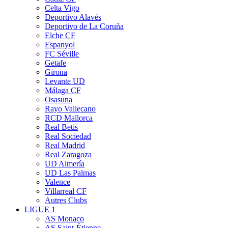
Celta Vigo
Deportivo Alavés
Deportivo de La Coruña
Elche CF
Espanyol
FC Séville
Getafe
Girona
Levante UD
Málaga CF
Osasuna
Rayo Vallecano
RCD Mallorca
Real Betis
Real Sociedad
Real Madrid
Real Zaragoza
UD Almería
UD Las Palmas
Valence
Villarreal CF
Autres Clubs
LIGUE 1
AS Monaco
AS Saint-Étienne