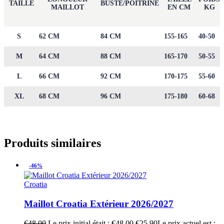
TAILLE
BUSTE/POITRINE
MAILLOT
EN CM
KG
S
62 CM
84 CM
155-165
40-50
M
64 CM
88 CM
165-170
50-55
L
66 CM
92 CM
170-175
55-60
XL
68 CM
96 CM
175-180
60-68
Produits similaires
-46%
Croatia
Maillot Croatia Extérieur 2026/2027
€
48.00
Le prix initial était : €48.00.
€
25.90
Le prix actuel est :