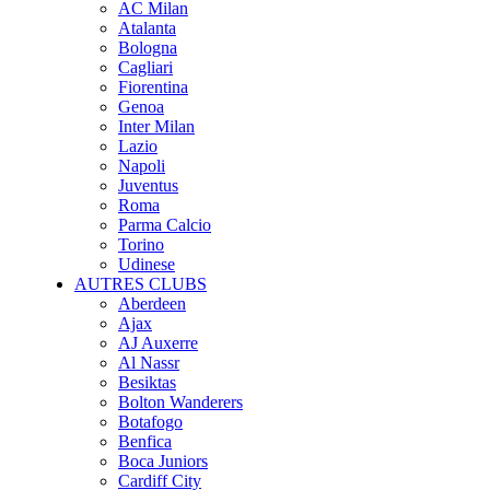
AC Milan
Atalanta
Bologna
Cagliari
Fiorentina
Genoa
Inter Milan
Lazio
Napoli
Juventus
Roma
Parma Calcio
Torino
Udinese
AUTRES CLUBS
Aberdeen
Ajax
AJ Auxerre
Al Nassr
Besiktas
Bolton Wanderers
Botafogo
Benfica
Boca Juniors
Cardiff City