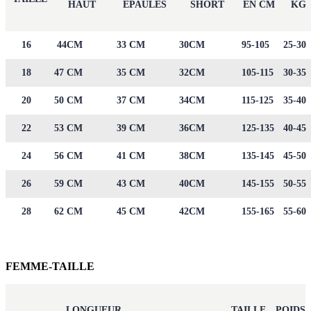
HAUT
EPAULES
SHORT
EN CM
KG
16
44CM
33 CM
30CM
95-105
25-30
18
47 CM
35 CM
32CM
105-115
30-35
20
50 CM
37 CM
34CM
115-125
35-40
22
53 CM
39 CM
36CM
125-135
40-45
24
56 CM
41 CM
38CM
135-145
45-50
26
59 CM
43 CM
40CM
145-155
50-55
28
62 CM
45 CM
42CM
155-165
55-60
FEMME-TAILLE
LONGUEUR
TAILLE
POIDS