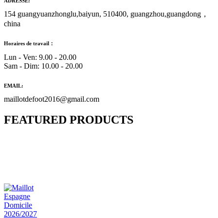
ADRESSE:
154 guangyuanzhonglu,baiyun, 510400, guangzhou,guangdong，
china
Horaires de travail：
Lun - Ven: 9.00 - 20.00
Sam - Dim: 10.00 - 20.00
EMAIL:
maillotdefoot2016@gmail.com
FEATURED PRODUCTS
Maillot Bresil Domicile 2026/2027
€
48.00
Le prix initial était : €48.00.
€
25.90
Le prix
actuel est : €25.90.