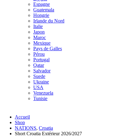
Espagne
Guatemala
Hongrie
Irlande du Nord
Italie
Japon
Maroc
Mexique
Pays de Galles
Pérou
Portugal
Qatar
Salvador
Suede
Ukraine
USA
Venezuela
Tunisie
Accueil
Shop
NATIONS
,
Croatia
Short Croatia Extérieur 2026/2027