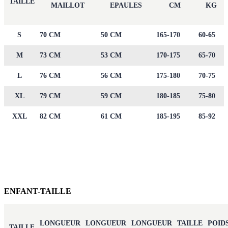
TAILLE
MAILLOT
EPAULES
CM
KG
S
70 CM
50 CM
165-170
60-65
M
73 CM
53 CM
170-175
65-70
L
76 CM
56 CM
175-180
70-75
XL
79 CM
59 CM
180-185
75-80
XXL
82 CM
61 CM
185-195
85-92
ENFANT-TAILLE
LONGUEUR
LONGUEUR
LONGUEUR
TAILLE
POID
TAILLE