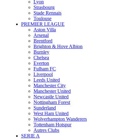
Lyon
Strasbourg
Stade Rennais
Toulouse
PREMIER LEAGUE
Aston Villa
Arsenal
Brentford
Brighton & Hove Albion
Burnley
Chelsea
Everton
Fulham FC
Liverpool
Leeds United
Manchester City
Manchester United
Newcastle United
Nottingham Forest
Sunderland
West Ham United
Wolverhampton Wanderers
Tottenham Hotspur
Autres Clubs
SERIE A