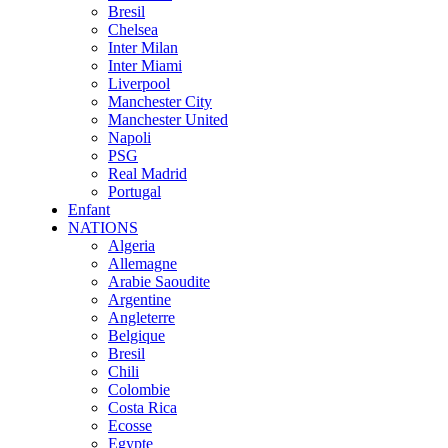
Bresil
Chelsea
Inter Milan
Inter Miami
Liverpool
Manchester City
Manchester United
Napoli
PSG
Real Madrid
Portugal
Enfant
NATIONS
Algeria
Allemagne
Arabie Saoudite
Argentine
Angleterre
Belgique
Bresil
Chili
Colombie
Costa Rica
Ecosse
Egypte