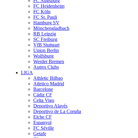
FC Augsburg
FC Heidenheim
FC Köln
FC St. Pauli
Hamburg SV
Mönchengladbach
RB Leipzig
SC Freiburg
VfB Stuttgart
Union Berlin
Wolfsburg
Werder Bremen
Autres Clubs
LIGA
Athletic Bilbao
Atletico Madrid
Barcelone
Cádiz CF
Celta Vigo
Deportivo Alavés
Deportivo de La Coruña
Elche CF
Espanyol
FC Séville
Getafe