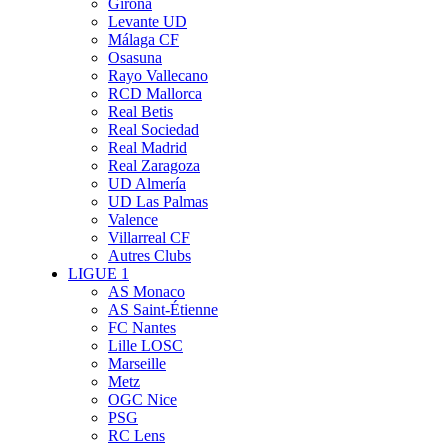
Girona
Levante UD
Málaga CF
Osasuna
Rayo Vallecano
RCD Mallorca
Real Betis
Real Sociedad
Real Madrid
Real Zaragoza
UD Almería
UD Las Palmas
Valence
Villarreal CF
Autres Clubs
LIGUE 1
AS Monaco
AS Saint-Étienne
FC Nantes
Lille LOSC
Marseille
Metz
OGC Nice
PSG
RC Lens