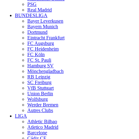
PSG
Real Madrid
BUNDESLIGA
Bayer Leverkusen
Bayern Munich
Dortmund
Eintracht Frankfurt
FC Augsburg
FC Heidenheim
FC Köln
FC St. Pauli
Hamburg SV
Mönchengladbach
RB Leipzig
SC Freiburg
VfB Stuttgart
Union Berlin
Wolfsburg
Werder Bremen
Autres Clubs
LIGA
Athletic Bilbao
Atletico Madrid
Barcelone
Cádiz CF