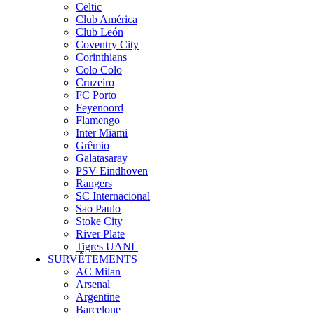
Celtic
Club América
Club León
Coventry City
Corinthians
Colo Colo
Cruzeiro
FC Porto
Feyenoord
Flamengo
Inter Miami
Grêmio
Galatasaray
PSV Eindhoven
Rangers
SC Internacional
Sao Paulo
Stoke City
River Plate
Tigres UANL
SURVÊTEMENTS
AC Milan
Arsenal
Argentine
Barcelone