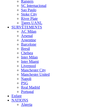
Rangers
SC Internacional
Sao Paulo
Stoke City
River Plate
Tigres UANL
SURVÊTEMENTS
AC Milan
Arsenal
Argentine
Barcelone
Bresil
Chelsea
Inter Milan
Inter Miami
Liverpool
Manchester City
Manchester United
Napoli
PSG
Real Madrid
Portugal
Enfant
NATIONS
Algeria