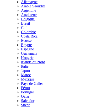
Allemagne
Arabie Saoudite
Argentine
Angleterre
Belgique
Bresil
Chili
Colombie
Costa Rica
Ecosse
Egypte
Espagne
Guatemala
Hongrie
Irlande du Nord
Italie
Japon
Maroc
Mexique
Pays de Galles
Pérou
Portugal
Qatar
Salvador
Suede