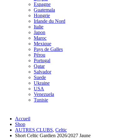
Espagne
Guatemala
Hongrie
Irlande du Nord
Italie
Japon
Maroc
Mexique
Pays de Galles
Pérou
Portugal
Qatar
Salvador
Suede
Ukraine
USA
Venezuela
Tunisie
Accueil
Shop
AUTRES CLUBS
,
Celtic
Short Celtic Gardien 2026/2027 Jaune