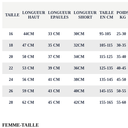
LONGUEUR
LONGUEUR
LONGUEUR
TAILLE
POID
TAILLE
HAUT
EPAULES
SHORT
EN CM
KG
16
44CM
33 CM
30CM
95-105
25-30
18
47 CM
35 CM
32CM
105-115
30-35
20
50 CM
37 CM
34CM
115-125
35-40
22
53 CM
39 CM
36CM
125-135
40-45
24
56 CM
41 CM
38CM
135-145
45-50
26
59 CM
43 CM
40CM
145-155
50-55
28
62 CM
45 CM
42CM
155-165
55-60
FEMME-TAILLE