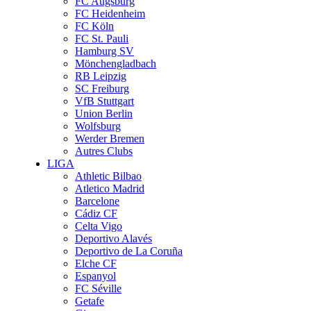
FC Augsburg
FC Heidenheim
FC Köln
FC St. Pauli
Hamburg SV
Mönchengladbach
RB Leipzig
SC Freiburg
VfB Stuttgart
Union Berlin
Wolfsburg
Werder Bremen
Autres Clubs
LIGA
Athletic Bilbao
Atletico Madrid
Barcelone
Cádiz CF
Celta Vigo
Deportivo Alavés
Deportivo de La Coruña
Elche CF
Espanyol
FC Séville
Getafe