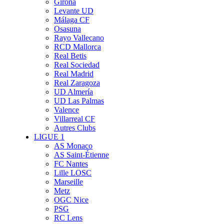
Girona
Levante UD
Málaga CF
Osasuna
Rayo Vallecano
RCD Mallorca
Real Betis
Real Sociedad
Real Madrid
Real Zaragoza
UD Almería
UD Las Palmas
Valence
Villarreal CF
Autres Clubs
LIGUE 1
AS Monaco
AS Saint-Étienne
FC Nantes
Lille LOSC
Marseille
Metz
OGC Nice
PSG
RC Lens