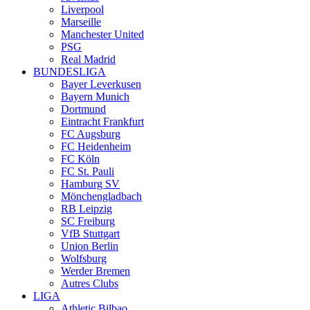
Liverpool
Marseille
Manchester United
PSG
Real Madrid
BUNDESLIGA
Bayer Leverkusen
Bayern Munich
Dortmund
Eintracht Frankfurt
FC Augsburg
FC Heidenheim
FC Köln
FC St. Pauli
Hamburg SV
Mönchengladbach
RB Leipzig
SC Freiburg
VfB Stuttgart
Union Berlin
Wolfsburg
Werder Bremen
Autres Clubs
LIGA
Athletic Bilbao