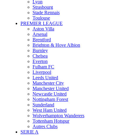
Lyon
Strasbourg
Stade Rennais
Toulouse
PREMIER LEAGUE
Aston Villa
Arsenal
Brentford
Brighton & Hove Albion
Burnley
Chelsea
Everton
Fulham FC
Liverpool
Leeds United
Manchester City
Manchester United
Newcastle United
Nottingham Forest
Sunderland
West Ham United
Wolverhampton Wanderers
Tottenham Hotspur
Autres Clubs
SERIE A