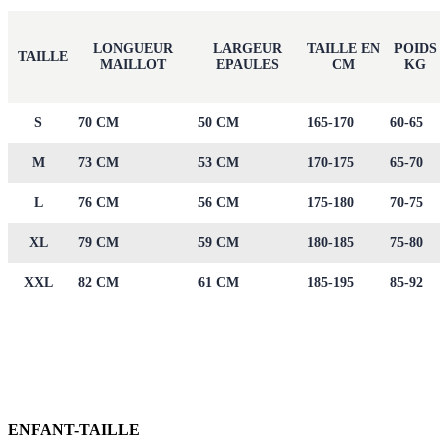
LONGUEUR
LARGEUR
TAILLE EN
POIDS
TAILLE
MAILLOT
EPAULES
CM
KG
S
70 CM
50 CM
165-170
60-65
M
73 CM
53 CM
170-175
65-70
L
76 CM
56 CM
175-180
70-75
XL
79 CM
59 CM
180-185
75-80
XXL
82 CM
61 CM
185-195
85-92
ENFANT-TAILLE