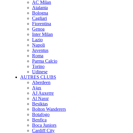
AC Milan
Atalanta
Bologna
Cagliari
Fiorentina
Genoa
Inter Milan
Lazio
Napoli
Juventus
Roma
Parma Calcio
Torino
Udinese
AUTRES CLUBS
Aberdeen
Ajax
AJ Auxerre
Al Nassr
Besiktas
Bolton Wanderers
Botafogo
Benfica
Boca Juniors
Cardiff City