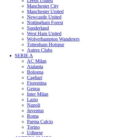
Leeds United
Manchester City
Manchester United
Newcastle United
Nottingham Forest
Sunderland
West Ham United
Wolverhampton Wanderers
Tottenham Hotspur
Autres Clubs
SERIE A
AC Milan
Atalanta
Bologna
Cagliari
Fiorentina
Genoa
Inter Milan
Lazio
Napoli
Juventus
Roma
Parma Calcio
Torino
Udinese