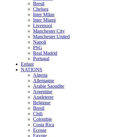
Bresil
Chelsea
Inter Milan
Inter Miami
Liverpool
Manchester City
Manchester United
Napoli
PSG
Real Madrid
Portugal
Enfant
NATIONS
Algeria
Allemagne
Arabie Saoudite
Argentine
Angleterre
Belgique
Bresil
Chili
Colombie
Costa Rica
Ecosse
Egypte