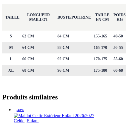
LONGUEUR
TAILLE
POIDS
TAILLE
BUSTE/POITRINE
MAILLOT
EN CM
KG
S
62 CM
84 CM
155-165
40-50
M
64 CM
88 CM
165-170
50-55
L
66 CM
92 CM
170-175
55-60
XL
68 CM
96 CM
175-180
60-68
Produits similaires
-48%
Celtic
,
Enfant