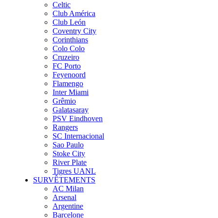
Celtic
Club América
Club León
Coventry City
Corinthians
Colo Colo
Cruzeiro
FC Porto
Feyenoord
Flamengo
Inter Miami
Grêmio
Galatasaray
PSV Eindhoven
Rangers
SC Internacional
Sao Paulo
Stoke City
River Plate
Tigres UANL
SURVÊTEMENTS
AC Milan
Arsenal
Argentine
Barcelone