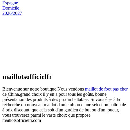
Maillot Espagne Domicile 2026/2027
€
48.00
Le prix initial était : €48.00.
€
25.90
Le prix
actuel est : €25.90.
Maillot France Domicile 2026/2027
€
48.00
Le prix initial était : €48.00.
€
25.90
Le prix
actuel est : €25.90.
maillotsofficielfr
Bienvenue sur notre boutique,Nous vendons
maillot de foot pas cher
de China,grand choix il y en a pour tous les goûts, bonne
présentation des produits à des prix imbattables. Si vous êtes à la
recherche du nouveau maillot d'un club ou d'une sélection nationale
à prix discount, que cela soit d'un gardien de but ou d'un joueur,
vous trouverez parmi le vaste choix que propose
maillotsofficielfr.com