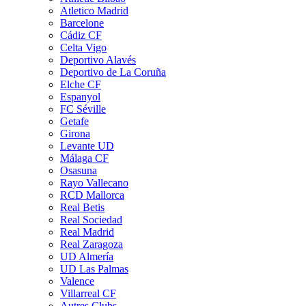
Atletico Madrid
Barcelone
Cádiz CF
Celta Vigo
Deportivo Alavés
Deportivo de La Coruña
Elche CF
Espanyol
FC Séville
Getafe
Girona
Levante UD
Málaga CF
Osasuna
Rayo Vallecano
RCD Mallorca
Real Betis
Real Sociedad
Real Madrid
Real Zaragoza
UD Almería
UD Las Palmas
Valence
Villarreal CF
Autres Clubs