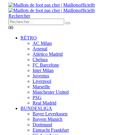
Rechercher
0
0
RÉTRO
AC Milan
Arsenal
Atletico Madrid
Chelsea
FC Barcelone
Inter Milan
Juventus
Liverpool
Marseille
Manchester United
PSG
Real Madrid
BUNDESLIGA
Bayer Leverkusen
Bayern Munich
Dortmund
Eintracht Frankfurt