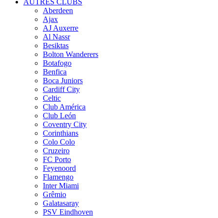
AUTRES CLUBS
Aberdeen
Ajax
AJ Auxerre
Al Nassr
Besiktas
Bolton Wanderers
Botafogo
Benfica
Boca Juniors
Cardiff City
Celtic
Club América
Club León
Coventry City
Corinthians
Colo Colo
Cruzeiro
FC Porto
Feyenoord
Flamengo
Inter Miami
Grêmio
Galatasaray
PSV Eindhoven