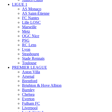
LIGUE 1
AS Monaco
AS Saint-Étienne
FC Nantes
Lille LOSC
Marseille
Metz
OGC Nice
PSG
RC Lens
Lyon
Strasbourg
Stade Rennais
Toulouse
PREMIER LEAGUE
Aston Villa
Arsenal
Brentford
Brighton & Hove Albion
Burnley
Chelsea
Everton
Fulham FC
Liverpool