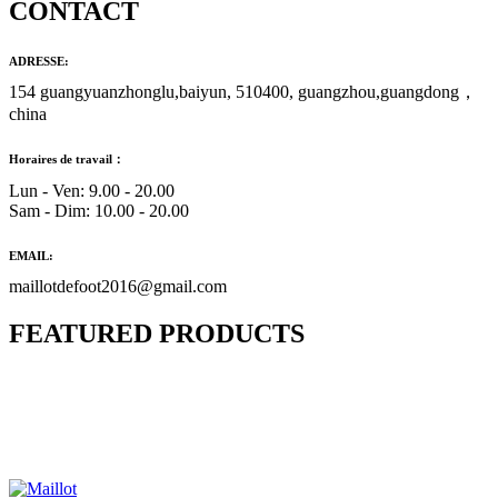
CONTACT
ADRESSE:
154 guangyuanzhonglu,baiyun, 510400, guangzhou,guangdong，
china
Horaires de travail：
Lun - Ven: 9.00 - 20.00
Sam - Dim: 10.00 - 20.00
EMAIL:
maillotdefoot2016@gmail.com
FEATURED PRODUCTS
Maillot Bresil Domicile 2026/2027
€
48.00
Le prix initial était : €48.00.
€
25.90
Le prix
actuel est : €25.90.