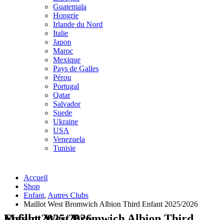
Guatemala
Hongrie
Irlande du Nord
Italie
Japon
Maroc
Mexique
Pays de Galles
Pérou
Portugal
Qatar
Salvador
Suede
Ukraine
USA
Venezuela
Tunisie
Accueil
Shop
Enfant
,
Autres Clubs
Maillot West Bromwich Albion Third Enfant 2025/2026
Maillot West Bromwich Albion Third Enfant 2025/2026