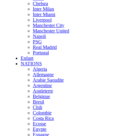
Chelsea
Inter Milan
Inter Miami
Liverpool
Manchester City
Manchester United
Napoli
PSG
Real Madrid
Portugal
Enfant
NATIONS
Algeria
Allemagne
Arabie Saoudite
Argentine
Angleterre
Belgique
Bresil
Chili
Colombie
Costa Rica
Ecosse
Egypte
Espagne