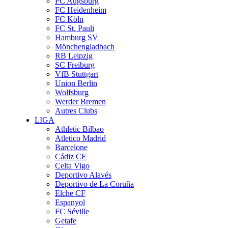
FC Augsburg
FC Heidenheim
FC Köln
FC St. Pauli
Hamburg SV
Mönchengladbach
RB Leipzig
SC Freiburg
VfB Stuttgart
Union Berlin
Wolfsburg
Werder Bremen
Autres Clubs
LIGA
Athletic Bilbao
Atletico Madrid
Barcelone
Cádiz CF
Celta Vigo
Deportivo Alavés
Deportivo de La Coruña
Elche CF
Espanyol
FC Séville
Getafe