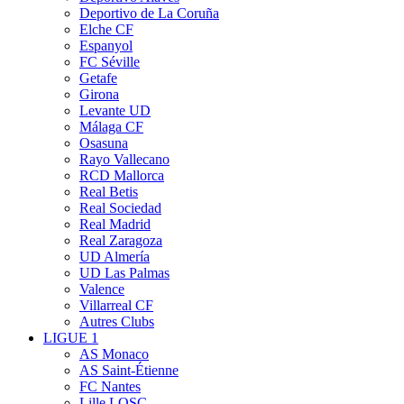
Deportivo de La Coruña
Elche CF
Espanyol
FC Séville
Getafe
Girona
Levante UD
Málaga CF
Osasuna
Rayo Vallecano
RCD Mallorca
Real Betis
Real Sociedad
Real Madrid
Real Zaragoza
UD Almería
UD Las Palmas
Valence
Villarreal CF
Autres Clubs
LIGUE 1
AS Monaco
AS Saint-Étienne
FC Nantes
Lille LOSC