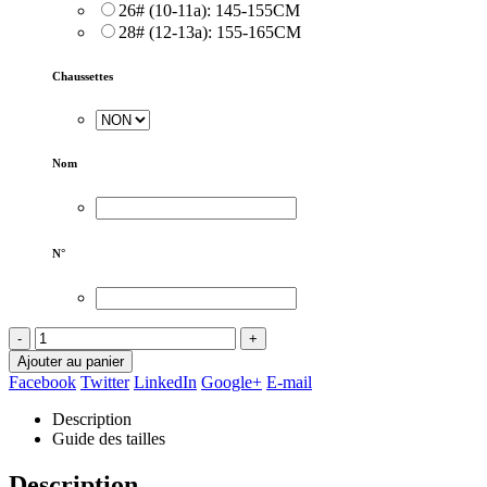
26# (10-11a): 145-155CM
28# (12-13a): 155-165CM
Chaussettes
Nom
N°
-
+
Ajouter au panier
Facebook
Twitter
LinkedIn
Google+
E-mail
Description
Guide des tailles
Description