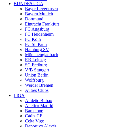
BUNDESLIGA
Bayer Leverkusen
Bayern Munich
Dortmund
Eintracht Frankfurt
FC Augsburg
FC Heidenheim
FC Köln
FC St. Pauli
Hamburg SV
Mönchengladbach
RB Leipzig
SC Freiburg
VfB Stuttgart
Union Berlin
Wolfsburg
Werder Bremen
Autres Clubs
LIGA
Athletic Bilbao
Atletico Madrid
Barcelone
Cádiz CF
Celta Vigo
Deportivo Alavés