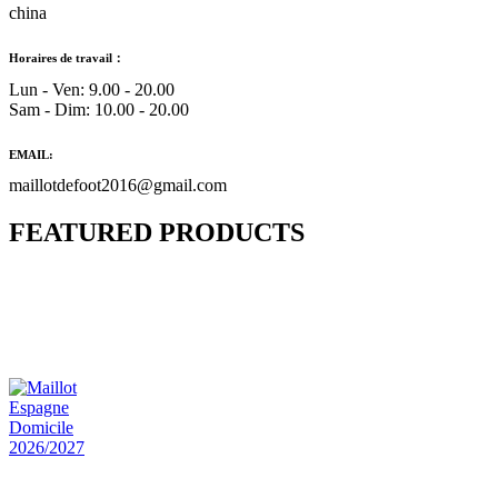
china
Horaires de travail：
Lun - Ven: 9.00 - 20.00
Sam - Dim: 10.00 - 20.00
EMAIL:
maillotdefoot2016@gmail.com
FEATURED PRODUCTS
Maillot Bresil Domicile 2026/2027
€
48.00
Le prix initial était : €48.00.
€
25.90
Le prix
actuel est : €25.90.
Maillot Espagne Domicile 2026/2027