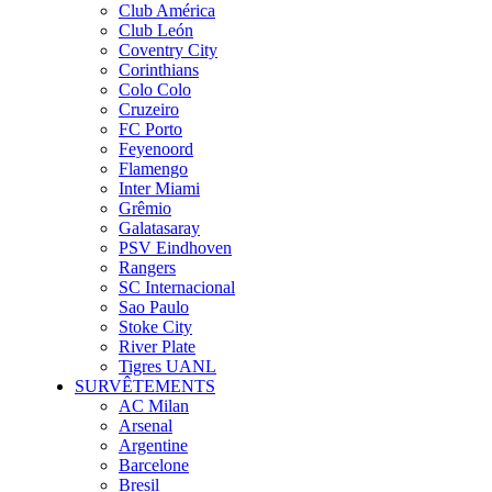
Club América
Club León
Coventry City
Corinthians
Colo Colo
Cruzeiro
FC Porto
Feyenoord
Flamengo
Inter Miami
Grêmio
Galatasaray
PSV Eindhoven
Rangers
SC Internacional
Sao Paulo
Stoke City
River Plate
Tigres UANL
SURVÊTEMENTS
AC Milan
Arsenal
Argentine
Barcelone
Bresil