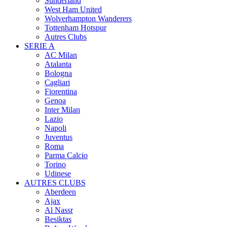
Sunderland
West Ham United
Wolverhampton Wanderers
Tottenham Hotspur
Autres Clubs
SERIE A
AC Milan
Atalanta
Bologna
Cagliari
Fiorentina
Genoa
Inter Milan
Lazio
Napoli
Juventus
Roma
Parma Calcio
Torino
Udinese
AUTRES CLUBS
Aberdeen
Ajax
Al Nassr
Besiktas