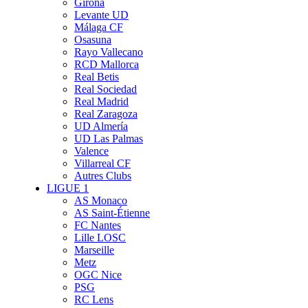
Girona
Levante UD
Málaga CF
Osasuna
Rayo Vallecano
RCD Mallorca
Real Betis
Real Sociedad
Real Madrid
Real Zaragoza
UD Almería
UD Las Palmas
Valence
Villarreal CF
Autres Clubs
LIGUE 1
AS Monaco
AS Saint-Étienne
FC Nantes
Lille LOSC
Marseille
Metz
OGC Nice
PSG
RC Lens