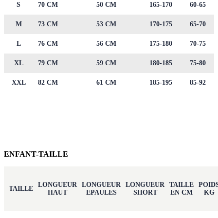
S
70 CM
50 CM
165-170
60-65
M
73 CM
53 CM
170-175
65-70
L
76 CM
56 CM
175-180
70-75
XL
79 CM
59 CM
180-185
75-80
XXL
82 CM
61 CM
185-195
85-92
ENFANT-TAILLE
LONGUEUR
LONGUEUR
LONGUEUR
TAILLE
POID
TAILLE
HAUT
EPAULES
SHORT
EN CM
KG