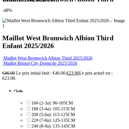
-48%
Maillot West Bromwich Albion Third
Enfant 2025/2026
Maillot West Bromwich Albion Third 2025/2026
Maillot Bristol City Domicile 2025/2026
€
46.00
Le prix initial était : €46.00.
€
23.90
Le prix actuel est :
€23.90.
*
Taille
16# (2-3a): 90-105CM
18# (3-4a): 105-115CM
20# (5-6a): 115-125CM
22# (7-8a): 125-135CM
24# (8-9a): 135-145CM