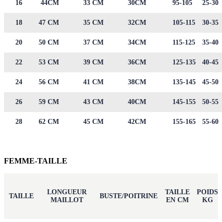
16
44CM
33 CM
30CM
95-105
25-30
18
47 CM
35 CM
32CM
105-115
30-35
20
50 CM
37 CM
34CM
115-125
35-40
22
53 CM
39 CM
36CM
125-135
40-45
24
56 CM
41 CM
38CM
135-145
45-50
26
59 CM
43 CM
40CM
145-155
50-55
28
62 CM
45 CM
42CM
155-165
55-60
FEMME-TAILLE
LONGUEUR
TAILLE
POIDS
TAILLE
BUSTE/POITRINE
MAILLOT
EN CM
KG