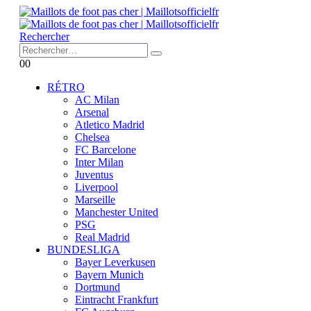
Rechercher
0
0
RÉTRO
AC Milan
Arsenal
Atletico Madrid
Chelsea
FC Barcelone
Inter Milan
Juventus
Liverpool
Marseille
Manchester United
PSG
Real Madrid
BUNDESLIGA
Bayer Leverkusen
Bayern Munich
Dortmund
Eintracht Frankfurt