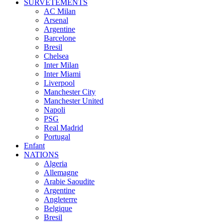
SURVÊTEMENTS
AC Milan
Arsenal
Argentine
Barcelone
Bresil
Chelsea
Inter Milan
Inter Miami
Liverpool
Manchester City
Manchester United
Napoli
PSG
Real Madrid
Portugal
Enfant
NATIONS
Algeria
Allemagne
Arabie Saoudite
Argentine
Angleterre
Belgique
Bresil