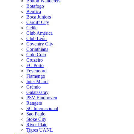
Bolton Wanderers
Botafogo
Benfica
Boca Juniors
Cardiff City
Celtic
Club América
Club León
Coventry City
Corinthians
Colo Colo
Cruzeiro
FC Porto
Feyenoord
Flamengo
Inter Miami
Grêmio
Galatasaray
PSV Eindhoven
Rangers
SC Internacional
Sao Paulo
Stoke City
River Plate
Tigres UANL