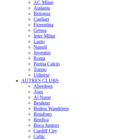
AC Milan
Atalanta
Bologna
Cagliari
Fiorentina
Genoa
Inter Milan
Lazio
Napoli
Juventus
Roma
Parma Calcio
Torino
Udinese
AUTRES CLUBS
Aberdeen
Ajax
Al Nassr
Besiktas
Bolton Wanderers
Botafogo
Benfica
Boca Juniors
Cardiff City
Celtic