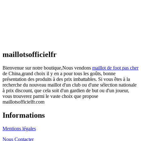
€
48.00
Le prix initial était : €48.00.
€
25.90
Le prix
actuel est : €25.90.
Maillot France Domicile 2026/2027
€
48.00
Le prix initial était : €48.00.
€
25.90
Le prix
actuel est : €25.90.
maillotsofficielfr
Bienvenue sur notre boutique,Nous vendons
maillot de foot pas cher
de China,grand choix il y en a pour tous les goûts, bonne
présentation des produits à des prix imbattables. Si vous êtes à la
recherche du nouveau maillot d'un club ou d'une sélection nationale
à prix discount, que cela soit d'un gardien de but ou d'un joueur,
vous trouverez parmi le vaste choix que propose
maillotsofficielfr.com
Informations
Mentions légales
Nous Contacter