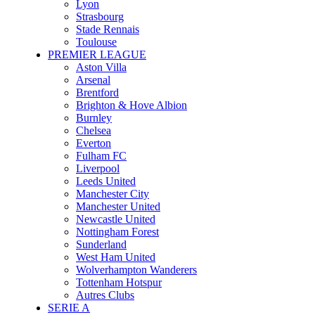
Lyon
Strasbourg
Stade Rennais
Toulouse
PREMIER LEAGUE
Aston Villa
Arsenal
Brentford
Brighton & Hove Albion
Burnley
Chelsea
Everton
Fulham FC
Liverpool
Leeds United
Manchester City
Manchester United
Newcastle United
Nottingham Forest
Sunderland
West Ham United
Wolverhampton Wanderers
Tottenham Hotspur
Autres Clubs
SERIE A