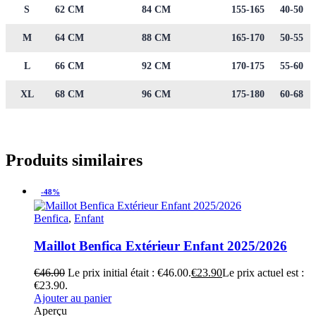
S
62 CM
84 CM
155-165
40-50
M
64 CM
88 CM
165-170
50-55
L
66 CM
92 CM
170-175
55-60
XL
68 CM
96 CM
175-180
60-68
Produits similaires
-48%
Benfica
,
Enfant
Maillot Benfica Extérieur Enfant 2025/2026
€
46.00
Le prix initial était : €46.00.
€
23.90
Le prix actuel est :
€23.90.
Ajouter au panier
Aperçu