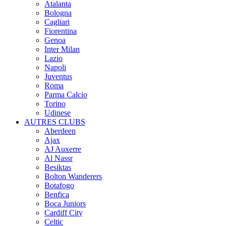
Atalanta
Bologna
Cagliari
Fiorentina
Genoa
Inter Milan
Lazio
Napoli
Juventus
Roma
Parma Calcio
Torino
Udinese
AUTRES CLUBS
Aberdeen
Ajax
AJ Auxerre
Al Nassr
Besiktas
Bolton Wanderers
Botafogo
Benfica
Boca Juniors
Cardiff City
Celtic