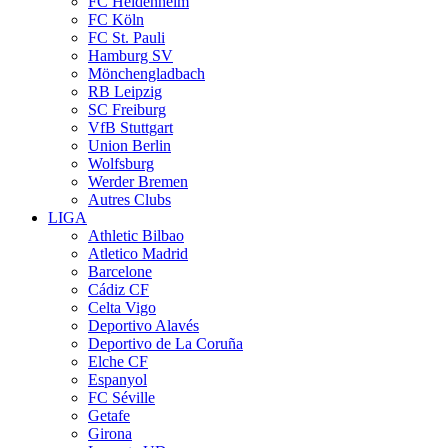
FC Heidenheim
FC Köln
FC St. Pauli
Hamburg SV
Mönchengladbach
RB Leipzig
SC Freiburg
VfB Stuttgart
Union Berlin
Wolfsburg
Werder Bremen
Autres Clubs
LIGA
Athletic Bilbao
Atletico Madrid
Barcelone
Cádiz CF
Celta Vigo
Deportivo Alavés
Deportivo de La Coruña
Elche CF
Espanyol
FC Séville
Getafe
Girona