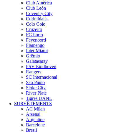
Club América
Club León
Coventry City
Corinthians
Colo Colo
Cruzeiro
FC Porto
Feyenoord
Flamengo
Inter Miami
Grêmio
Galatasaray
PSV Eindhoven
Rangers
SC Internacional
Sao Paulo
Stoke City
River Plate
Tigres UANL
SURVÊTEMENTS
AC Milan
Arsenal
Argentine
Barcelone
Bresil