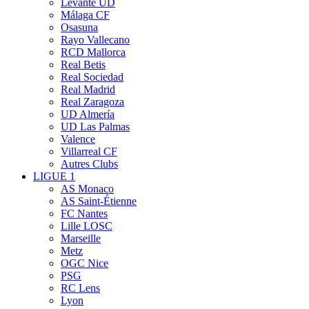
Levante UD
Málaga CF
Osasuna
Rayo Vallecano
RCD Mallorca
Real Betis
Real Sociedad
Real Madrid
Real Zaragoza
UD Almería
UD Las Palmas
Valence
Villarreal CF
Autres Clubs
LIGUE 1
AS Monaco
AS Saint-Étienne
FC Nantes
Lille LOSC
Marseille
Metz
OGC Nice
PSG
RC Lens
Lyon