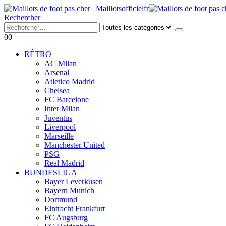
Rechercher
0
0
RÉTRO
AC Milan
Arsenal
Atletico Madrid
Chelsea
FC Barcelone
Inter Milan
Juventus
Liverpool
Marseille
Manchester United
PSG
Real Madrid
BUNDESLIGA
Bayer Leverkusen
Bayern Munich
Dortmund
Eintracht Frankfurt
FC Augsburg