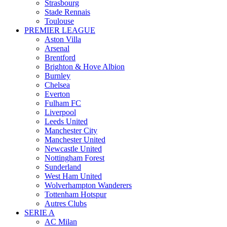
Strasbourg
Stade Rennais
Toulouse
PREMIER LEAGUE
Aston Villa
Arsenal
Brentford
Brighton & Hove Albion
Burnley
Chelsea
Everton
Fulham FC
Liverpool
Leeds United
Manchester City
Manchester United
Newcastle United
Nottingham Forest
Sunderland
West Ham United
Wolverhampton Wanderers
Tottenham Hotspur
Autres Clubs
SERIE A
AC Milan