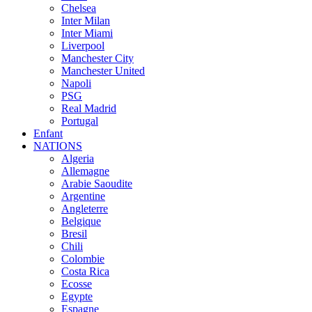
Chelsea
Inter Milan
Inter Miami
Liverpool
Manchester City
Manchester United
Napoli
PSG
Real Madrid
Portugal
Enfant
NATIONS
Algeria
Allemagne
Arabie Saoudite
Argentine
Angleterre
Belgique
Bresil
Chili
Colombie
Costa Rica
Ecosse
Egypte
Espagne