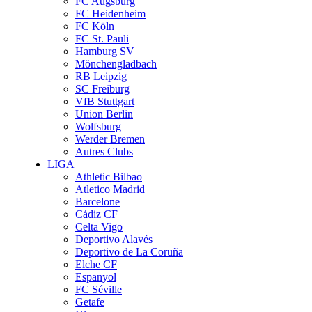
FC Augsburg
FC Heidenheim
FC Köln
FC St. Pauli
Hamburg SV
Mönchengladbach
RB Leipzig
SC Freiburg
VfB Stuttgart
Union Berlin
Wolfsburg
Werder Bremen
Autres Clubs
LIGA
Athletic Bilbao
Atletico Madrid
Barcelone
Cádiz CF
Celta Vigo
Deportivo Alavés
Deportivo de La Coruña
Elche CF
Espanyol
FC Séville
Getafe