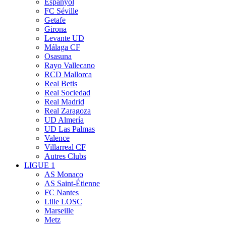
Espanyol
FC Séville
Getafe
Girona
Levante UD
Málaga CF
Osasuna
Rayo Vallecano
RCD Mallorca
Real Betis
Real Sociedad
Real Madrid
Real Zaragoza
UD Almería
UD Las Palmas
Valence
Villarreal CF
Autres Clubs
LIGUE 1
AS Monaco
AS Saint-Étienne
FC Nantes
Lille LOSC
Marseille
Metz