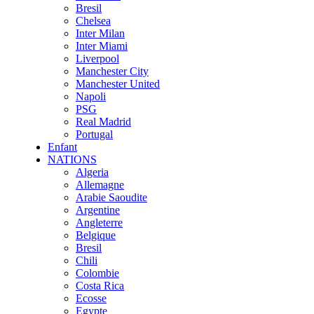
Bresil
Chelsea
Inter Milan
Inter Miami
Liverpool
Manchester City
Manchester United
Napoli
PSG
Real Madrid
Portugal
Enfant
NATIONS
Algeria
Allemagne
Arabie Saoudite
Argentine
Angleterre
Belgique
Bresil
Chili
Colombie
Costa Rica
Ecosse
Egypte