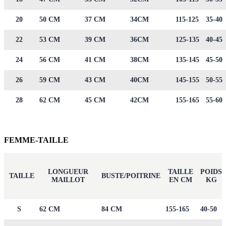
20
50 CM
37 CM
34CM
115-125
35-40
22
53 CM
39 CM
36CM
125-135
40-45
24
56 CM
41 CM
38CM
135-145
45-50
26
59 CM
43 CM
40CM
145-155
50-55
28
62 CM
45 CM
42CM
155-165
55-60
FEMME-TAILLE
LONGUEUR
TAILLE
POIDS
TAILLE
BUSTE/POITRINE
MAILLOT
EN CM
KG
S
62 CM
84 CM
155-165
40-50