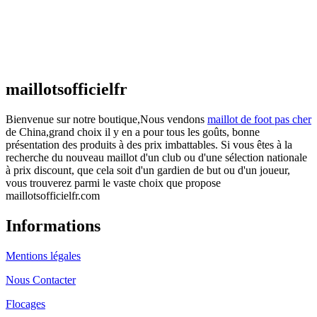
Maillot France Domicile 2026/2027
€
48.00
Le prix initial était : €48.00.
€
25.90
Le prix
actuel est : €25.90.
maillotsofficielfr
Bienvenue sur notre boutique,Nous vendons
maillot de foot pas cher
de China,grand choix il y en a pour tous les goûts, bonne
présentation des produits à des prix imbattables. Si vous êtes à la
recherche du nouveau maillot d'un club ou d'une sélection nationale
à prix discount, que cela soit d'un gardien de but ou d'un joueur,
vous trouverez parmi le vaste choix que propose
maillotsofficielfr.com
Informations
Mentions légales
Nous Contacter
Flocages