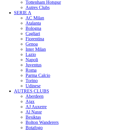
Tottenham Hotspur
Autres Clubs
SERIE A
AC Milan
Atalanta
Bologna
Cagliari
Fiorentina
Genoa
Inter Milan
Lazio
Napoli
Juventus
Roma
Parma Calcio
Torino
Udinese
AUTRES CLUBS
Aberdeen
Ajax
AJ Auxerre
Al Nassr
Besiktas
Bolton Wanderers
Botafogo