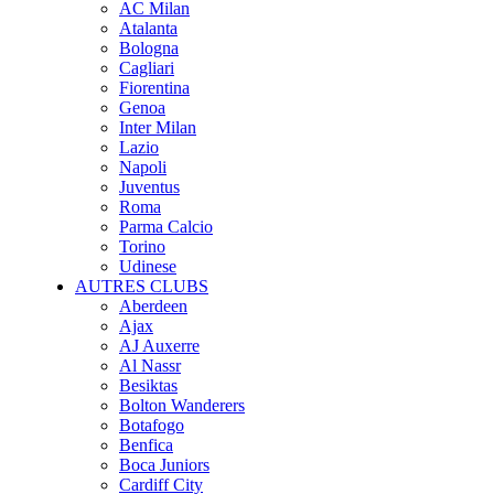
AC Milan
Atalanta
Bologna
Cagliari
Fiorentina
Genoa
Inter Milan
Lazio
Napoli
Juventus
Roma
Parma Calcio
Torino
Udinese
AUTRES CLUBS
Aberdeen
Ajax
AJ Auxerre
Al Nassr
Besiktas
Bolton Wanderers
Botafogo
Benfica
Boca Juniors
Cardiff City