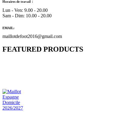
Horaires de travail：
Lun - Ven: 9.00 - 20.00
Sam - Dim: 10.00 - 20.00
EMAIL:
maillotdefoot2016@gmail.com
FEATURED PRODUCTS
Maillot Bresil Domicile 2026/2027
€
48.00
Le prix initial était : €48.00.
€
25.90
Le prix
actuel est : €25.90.
Maillot Espagne Domicile 2026/2027
€
48.00
Le prix initial était : €48.00.
€
25.90
Le prix
actuel est : €25.90.