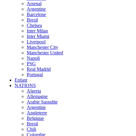
Arsenal
Argentine
Barcelone
Bresil
Chelsea
Inter Milan
Inter Miami
Liverpool
Manchester City
Manchester United
Napoli
PSG
Real Madrid
Portugal
Enfant
NATIONS
Algeria
Allemagne
Arabie Saoudite
Argentine
Angleterre
Belgique
Bresil
Chili
Colombie