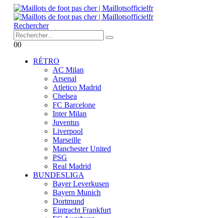
Rechercher
0
0
RÉTRO
AC Milan
Arsenal
Atletico Madrid
Chelsea
FC Barcelone
Inter Milan
Juventus
Liverpool
Marseille
Manchester United
PSG
Real Madrid
BUNDESLIGA
Bayer Leverkusen
Bayern Munich
Dortmund
Eintracht Frankfurt