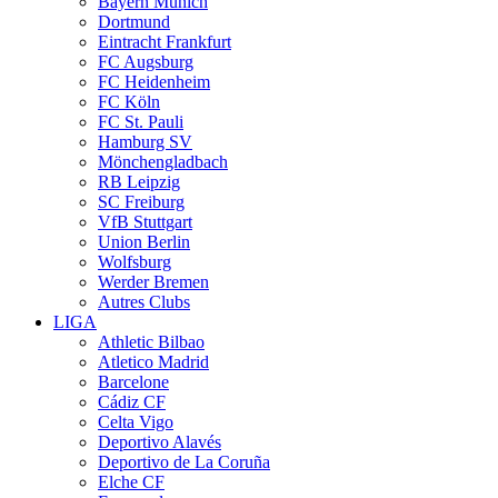
Bayern Munich
Dortmund
Eintracht Frankfurt
FC Augsburg
FC Heidenheim
FC Köln
FC St. Pauli
Hamburg SV
Mönchengladbach
RB Leipzig
SC Freiburg
VfB Stuttgart
Union Berlin
Wolfsburg
Werder Bremen
Autres Clubs
LIGA
Athletic Bilbao
Atletico Madrid
Barcelone
Cádiz CF
Celta Vigo
Deportivo Alavés
Deportivo de La Coruña
Elche CF