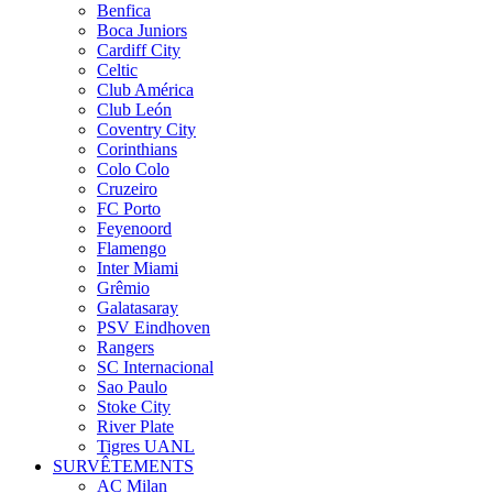
Benfica
Boca Juniors
Cardiff City
Celtic
Club América
Club León
Coventry City
Corinthians
Colo Colo
Cruzeiro
FC Porto
Feyenoord
Flamengo
Inter Miami
Grêmio
Galatasaray
PSV Eindhoven
Rangers
SC Internacional
Sao Paulo
Stoke City
River Plate
Tigres UANL
SURVÊTEMENTS
AC Milan