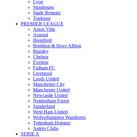
Lyon
Strasbourg
Stade Rennais
Toulouse
PREMIER LEAGUE
Aston Villa
Arsenal
Brentford
Brighton & Hove Albion
Burnley
Chelsea
Everton
Fulham FC
Liverpool
Leeds United
Manchester City
Manchester United
Newcastle United
Nottingham Forest
Sunderland
West Ham United
Wolverhampton Wanderers
Tottenham Hotspur
Autres Clubs
SERIE A