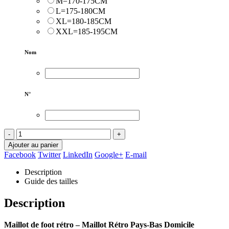
M=170-175CM
L=175-180CM
XL=180-185CM
XXL=185-195CM
Nom
N°
-
+
Ajouter au panier
Facebook
Twitter
LinkedIn
Google+
E-mail
Description
Guide des tailles
Description
Maillot de foot rétro – Maillot Rétro Pays-Bas Domicile