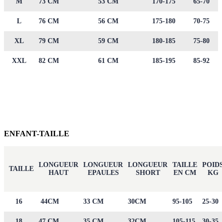
M
73 CM
53 CM
170-175
65-70
L
76 CM
56 CM
175-180
70-75
XL
79 CM
59 CM
180-185
75-80
XXL
82 CM
61 CM
185-195
85-92
ENFANT-TAILLE
LONGUEUR
LONGUEUR
LONGUEUR
TAILLE
POID
TAILLE
HAUT
EPAULES
SHORT
EN CM
KG
16
44CM
33 CM
30CM
95-105
25-30
18
47 CM
35 CM
32CM
105-115
30-35