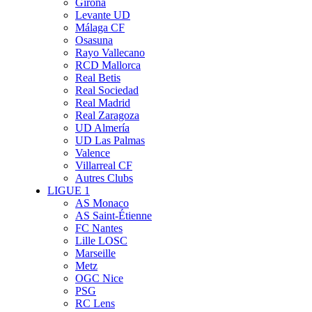
Girona
Levante UD
Málaga CF
Osasuna
Rayo Vallecano
RCD Mallorca
Real Betis
Real Sociedad
Real Madrid
Real Zaragoza
UD Almería
UD Las Palmas
Valence
Villarreal CF
Autres Clubs
LIGUE 1
AS Monaco
AS Saint-Étienne
FC Nantes
Lille LOSC
Marseille
Metz
OGC Nice
PSG
RC Lens