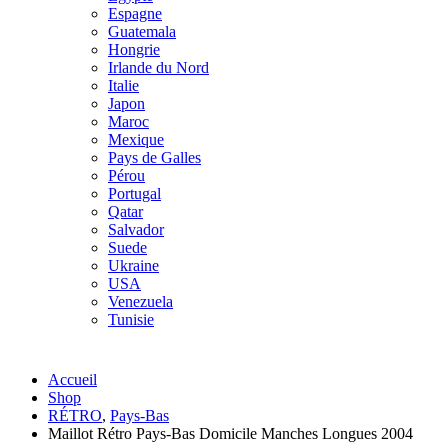
Espagne
Guatemala
Hongrie
Irlande du Nord
Italie
Japon
Maroc
Mexique
Pays de Galles
Pérou
Portugal
Qatar
Salvador
Suede
Ukraine
USA
Venezuela
Tunisie
Accueil
Shop
RÉTRO
,
Pays-Bas
Maillot Rétro Pays-Bas Domicile Manches Longues 2004