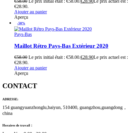
€
58.00
Le prix initial était : €58.00.
€
28.90
Le prix actuel est :
€28.90.
Ajouter au panier
Aperçu
-50%
Pays-Bas
Maillot Rétro Pays-Bas Extérieur 2020
€
58.00
Le prix initial était : €58.00.
€
28.90
Le prix actuel est :
€28.90.
Ajouter au panier
Aperçu
CONTACT
ADRESSE:
154 guangyuanzhonglu,baiyun, 510400, guangzhou,guangdong，
china
Horaires de travail：