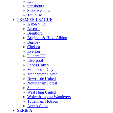
Lyon
Strasbourg
Stade Rennais
Toulouse
PREMIER LEAGUE
Aston Villa
Arsenal
Brentford
Brighton & Hove Albion
Burnley
Chelsea
Everton
Fulham FC
Liverpool
Leeds United
Manchester City
Manchester United
Newcastle United
Nottingham Forest
Sunderland
West Ham United
Wolverhampton Wanderers
Tottenham Hotspur
Autres Clubs
SERIE A