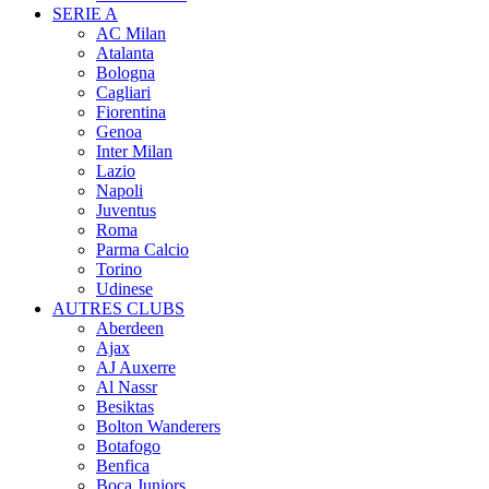
SERIE A
AC Milan
Atalanta
Bologna
Cagliari
Fiorentina
Genoa
Inter Milan
Lazio
Napoli
Juventus
Roma
Parma Calcio
Torino
Udinese
AUTRES CLUBS
Aberdeen
Ajax
AJ Auxerre
Al Nassr
Besiktas
Bolton Wanderers
Botafogo
Benfica
Boca Juniors