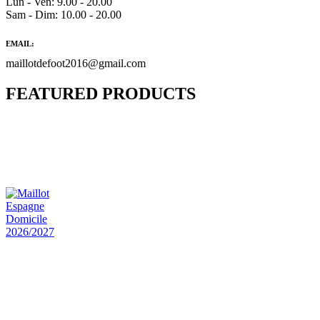
Lun - Ven: 9.00 - 20.00
Sam - Dim: 10.00 - 20.00
EMAIL:
maillotdefoot2016@gmail.com
FEATURED PRODUCTS
Maillot Bresil Domicile 2026/2027
€
48.00
Le prix initial était : €48.00.
€
25.90
Le prix
actuel est : €25.90.
Maillot Espagne Domicile 2026/2027
€
48.00
Le prix initial était : €48.00.
€
25.90
Le prix
actuel est : €25.90.