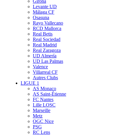
Girona
Levante UD
Málaga CF
Osasuna
Rayo Vallecano
RCD Mallorca
Real Betis
Real Sociedad
Real Madrid
Real Zaragoza
UD Almería
UD Las Palmas
Valence
Villarreal CF
Autres Clubs
LIGUE 1
AS Monaco
AS Saint-Étienne
FC Nantes
Lille LOSC
Marseille
Metz
OGC Nice
PSG
RC Lens