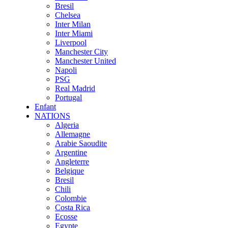
Bresil
Chelsea
Inter Milan
Inter Miami
Liverpool
Manchester City
Manchester United
Napoli
PSG
Real Madrid
Portugal
Enfant
NATIONS
Algeria
Allemagne
Arabie Saoudite
Argentine
Angleterre
Belgique
Bresil
Chili
Colombie
Costa Rica
Ecosse
Egypte