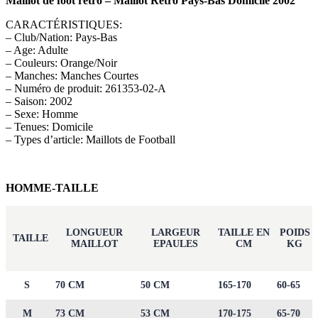
Maillot de foot rétro – Maillot Rétro Pays-Bas Domicile 2002
CARACTÉRISTIQUES:
– Club/Nation: Pays-Bas
– Age: Adulte
– Couleurs: Orange/Noir
– Manches: Manches Courtes
– Numéro de produit: 261353-02-A
– Saison: 2002
– Sexe: Homme
– Tenues: Domicile
– Types d’article: Maillots de Football
HOMME-TAILLE
LONGUEUR
LARGEUR
TAILLE EN
POIDS
TAILLE
MAILLOT
EPAULES
CM
KG
S
70 CM
50 CM
165-170
60-65
M
73 CM
53 CM
170-175
65-70