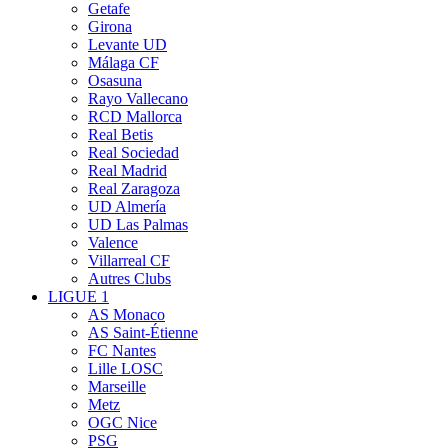
Getafe
Girona
Levante UD
Málaga CF
Osasuna
Rayo Vallecano
RCD Mallorca
Real Betis
Real Sociedad
Real Madrid
Real Zaragoza
UD Almería
UD Las Palmas
Valence
Villarreal CF
Autres Clubs
LIGUE 1
AS Monaco
AS Saint-Étienne
FC Nantes
Lille LOSC
Marseille
Metz
OGC Nice
PSG