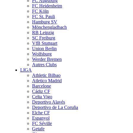
FC Augsburg
FC Heidenheim
FC Köln
FC St. Pauli
Hamburg SV
Mönchengladbach
RB Leipzig
SC Freiburg
VfB Stuttgart
Union Berlin
Wolfsburg
Werder Bremen
Autres Clubs
LIGA
Athletic Bilbao
Atletico Madrid
Barcelone
Cádiz CF
Celta Vigo
Deportivo Alavés
Deportivo de La Coruña
Elche CF
Espanyol
FC Séville
Getafe