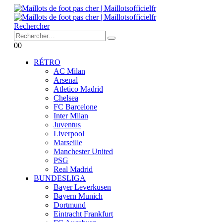
Rechercher
0
0
RÉTRO
AC Milan
Arsenal
Atletico Madrid
Chelsea
FC Barcelone
Inter Milan
Juventus
Liverpool
Marseille
Manchester United
PSG
Real Madrid
BUNDESLIGA
Bayer Leverkusen
Bayern Munich
Dortmund
Eintracht Frankfurt