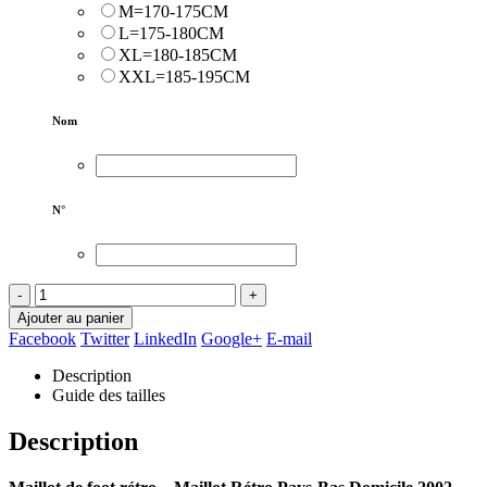
M=170-175CM
L=175-180CM
XL=180-185CM
XXL=185-195CM
Nom
N°
-
+
Ajouter au panier
Facebook
Twitter
LinkedIn
Google+
E-mail
Description
Guide des tailles
Description