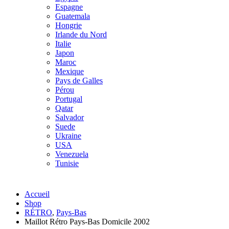
Espagne
Guatemala
Hongrie
Irlande du Nord
Italie
Japon
Maroc
Mexique
Pays de Galles
Pérou
Portugal
Qatar
Salvador
Suede
Ukraine
USA
Venezuela
Tunisie
Accueil
Shop
RÉTRO
,
Pays-Bas
Maillot Rétro Pays-Bas Domicile 2002