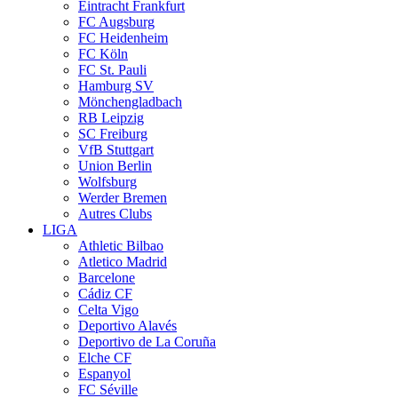
Eintracht Frankfurt
FC Augsburg
FC Heidenheim
FC Köln
FC St. Pauli
Hamburg SV
Mönchengladbach
RB Leipzig
SC Freiburg
VfB Stuttgart
Union Berlin
Wolfsburg
Werder Bremen
Autres Clubs
LIGA
Athletic Bilbao
Atletico Madrid
Barcelone
Cádiz CF
Celta Vigo
Deportivo Alavés
Deportivo de La Coruña
Elche CF
Espanyol
FC Séville