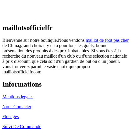
Maillot France Domicile 2026/2027
€
48.00
Le prix initial était : €48.00.
€
25.90
Le prix
actuel est : €25.90.
maillotsofficielfr
Bienvenue sur notre boutique,Nous vendons
maillot de foot pas cher
de China,grand choix il y en a pour tous les goûts, bonne
présentation des produits à des prix imbattables. Si vous êtes à la
recherche du nouveau maillot d'un club ou d'une sélection nationale
à prix discount, que cela soit d'un gardien de but ou d'un joueur,
vous trouverez parmi le vaste choix que propose
maillotsofficielfr.com
Informations
Mentions légales
Nous Contacter
Flocages
Suivi De Commande