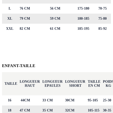
L
76 CM
56 CM
175-180
70-75
XL
79 CM
59 CM
180-185
75-80
XXL
82 CM
61 CM
185-195
85-92
ENFANT-TAILLE
LONGUEUR
LONGUEUR
LONGUEUR
TAILLE
POID
TAILLE
HAUT
EPAULES
SHORT
EN CM
KG
16
44CM
33 CM
30CM
95-105
25-30
18
47 CM
35 CM
32CM
105-115
30-35