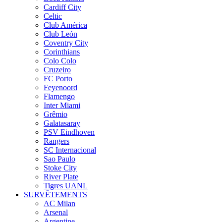
Cardiff City
Celtic
Club América
Club León
Coventry City
Corinthians
Colo Colo
Cruzeiro
FC Porto
Feyenoord
Flamengo
Inter Miami
Grêmio
Galatasaray
PSV Eindhoven
Rangers
SC Internacional
Sao Paulo
Stoke City
River Plate
Tigres UANL
SURVÊTEMENTS
AC Milan
Arsenal
Argentine