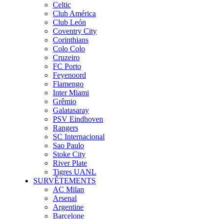
Celtic
Club América
Club León
Coventry City
Corinthians
Colo Colo
Cruzeiro
FC Porto
Feyenoord
Flamengo
Inter Miami
Grêmio
Galatasaray
PSV Eindhoven
Rangers
SC Internacional
Sao Paulo
Stoke City
River Plate
Tigres UANL
SURVÊTEMENTS
AC Milan
Arsenal
Argentine
Barcelone