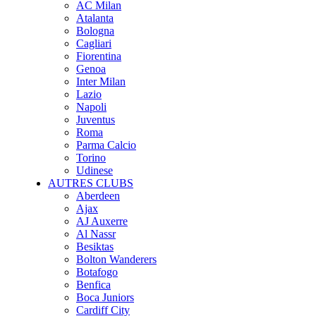
AC Milan
Atalanta
Bologna
Cagliari
Fiorentina
Genoa
Inter Milan
Lazio
Napoli
Juventus
Roma
Parma Calcio
Torino
Udinese
AUTRES CLUBS
Aberdeen
Ajax
AJ Auxerre
Al Nassr
Besiktas
Bolton Wanderers
Botafogo
Benfica
Boca Juniors
Cardiff City