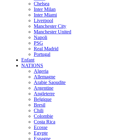
Chelsea
Inter Milan
Inter Miami
Liverpool
Manchester City
Manchester United
Napoli
PSG
Real Madrid
Portugal
Enfant
NATIONS
Algeria
Allemagne
Arabie Saoudite
Argentine
Angleterre
Belgique
Bresil
Chili
Colombie
Costa Rica
Ecosse
Egypte
Espagne