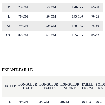
M
73 CM
53 CM
170-175
65-70
L
76 CM
56 CM
175-180
70-75
XL
79 CM
59 CM
180-185
75-80
XXL
82 CM
61 CM
185-195
85-92
ENFANT-TAILLE
LONGUEUR
LONGUEUR
LONGUEUR
TAILLE
POID
TAILLE
HAUT
EPAULES
SHORT
EN CM
KG
16
44CM
33 CM
30CM
95-105
25-30