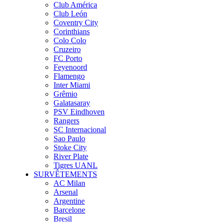
Club América
Club León
Coventry City
Corinthians
Colo Colo
Cruzeiro
FC Porto
Feyenoord
Flamengo
Inter Miami
Grêmio
Galatasaray
PSV Eindhoven
Rangers
SC Internacional
Sao Paulo
Stoke City
River Plate
Tigres UANL
SURVÊTEMENTS
AC Milan
Arsenal
Argentine
Barcelone
Bresil