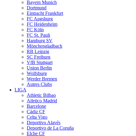
Bayern Munich
Dortmund
Eintracht Frankfurt
FC Augsburg
FC Heidenheim
FC Köln
FC St. Pauli
Hamburg SV
Mönchengladbach
RB Leipzig
SC Freiburg
VfB Stuttgart
Union Berlin
Wolfsburg
Werder Bremen
Autres Clubs
LIGA
Athletic Bilbao
Atletico Madrid
Barcelone
Cádiz CF
Celta Vigo
Deportivo Alavés
Deportivo de La Coruña
Elche CF