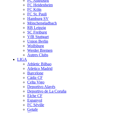
FC Augsburg
FC Heidenheim
FC Köln
FC St. Pauli
Hamburg SV
Mönchengladbach
RB Leipzig
SC Freiburg
VfB Stuttgart
Union Berlin
Wolfsburg
Werder Bremen
Autres Clubs
LIGA
Athletic Bilbao
Atletico Madrid
Barcelone
Cádiz CF
Celta Vigo
Deportivo Alavés
Deportivo de La Coruña
Elche CF
Espanyol
FC Séville
Getafe