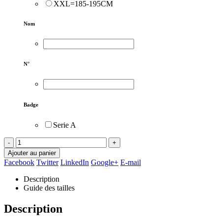
XXL=185-195CM
Nom
N°
Badge
Serie A
-
+
Ajouter au panier
Facebook
Twitter
LinkedIn
Google+
E-mail
Description
Guide des tailles
Description