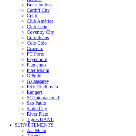
Boca Juniors
Cardiff City
Celtic
Club América
Club León
Coventry City
Corinthians
Colo Colo
Cruzeiro
FC Porto
Feyenoord
Flamengo
Inter Miami
Grêmio
Galatasaray
PSV Eindhoven
Rangers
SC Internacional
Sao Paulo
Stoke City
River Plate
Tigres UANL
SURVÊTEMENTS
AC Milan
Arsenal