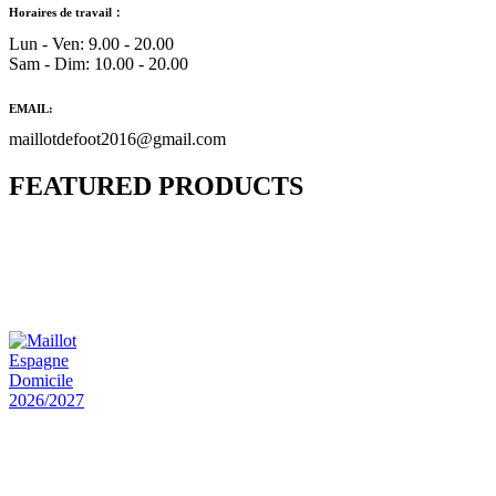
Horaires de travail：
Lun - Ven: 9.00 - 20.00
Sam - Dim: 10.00 - 20.00
EMAIL:
maillotdefoot2016@gmail.com
FEATURED PRODUCTS
Maillot Bresil Domicile 2026/2027
€
48.00
Le prix initial était : €48.00.
€
25.90
Le prix
actuel est : €25.90.
Maillot Espagne Domicile 2026/2027
€
48.00
Le prix initial était : €48.00.
€
25.90
Le prix
actuel est : €25.90.