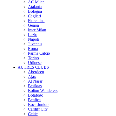
AC Milan
Atalanta
Bologna
Cagliari
Fiorentina
Genoa
Inter Milan
Lazio
Napoli
Juventus
Roma
Parma Calcio
Torino
Udinese
AUTRES CLUBS
Aberdeen
Ajax
Al Nassr
Besiktas
Bolton Wanderers
Botafogo
Benfica
Boca Juniors
Cardiff City
Celtic