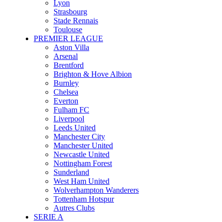
Lyon
Strasbourg
Stade Rennais
Toulouse
PREMIER LEAGUE
Aston Villa
Arsenal
Brentford
Brighton & Hove Albion
Burnley
Chelsea
Everton
Fulham FC
Liverpool
Leeds United
Manchester City
Manchester United
Newcastle United
Nottingham Forest
Sunderland
West Ham United
Wolverhampton Wanderers
Tottenham Hotspur
Autres Clubs
SERIE A