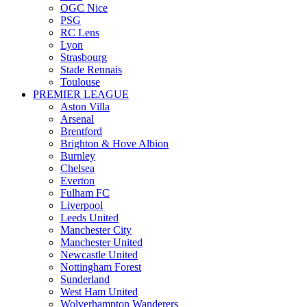
OGC Nice
PSG
RC Lens
Lyon
Strasbourg
Stade Rennais
Toulouse
PREMIER LEAGUE
Aston Villa
Arsenal
Brentford
Brighton & Hove Albion
Burnley
Chelsea
Everton
Fulham FC
Liverpool
Leeds United
Manchester City
Manchester United
Newcastle United
Nottingham Forest
Sunderland
West Ham United
Wolverhampton Wanderers