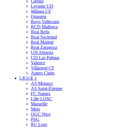
Girona
Levante UD
Málaga CF
Osasuna
Rayo Vallecano
RCD Mallorca
Real Betis
Real Sociedad
Real Madrid
Real Zaragoza
UD Almería
UD Las Palmas
Valence
Villarreal CF
Autres Clubs
LIGUE 1
AS Monaco
AS Saint-Étienne
FC Nantes
Lille LOSC
Marseille
Metz
OGC Nice
PSG
RC Lens