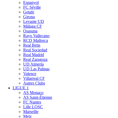
Espanyol
FC Séville
Getafe
Girona
Levante UD
Málaga CF
Osasuna
Rayo Vallecano
RCD Mallorca
Real Betis
Real Sociedad
Real Madrid
Real Zaragoza
UD Almería
UD Las Palmas
Valence
Villarreal CF
Autres Clubs
LIGUE 1
AS Monaco
AS Saint-Étienne
FC Nantes
Lille LOSC
Marseille
Metz