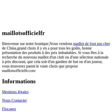
Maillot France Domicile 2026/2027
€
48.00
Le prix initial était : €48.00.
€
25.90
Le prix
actuel est : €25.90.
maillotsofficielfr
Bienvenue sur notre boutique,Nous vendons
maillot de foot pas cher
de China,grand choix il y en a pour tous les goûts, bonne
présentation des produits à des prix imbattables. Si vous êtes à la
recherche du nouveau maillot d'un club ou d'une sélection nationale
à prix discount, que cela soit d'un gardien de but ou d'un joueur,
vous trouverez parmi le vaste choix que propose
maillotsofficielfr.com
Informations
Mentions légales
Nous Contacter
Flocages