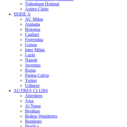
Tottenham Hotspur
Autres Clubs
SERIE A
AC Milan
Atalanta
Bologna
Cagliari
Fiorentina
Genoa
Inter Milan
Lazio
Napoli
Juventus
Roma
Parma Calcio
Torino
Udinese
AUTRES CLUBS
Aberdeen
Ajax
Al Nassr
Besiktas
Bolton Wanderers
Botafogo
Benfica