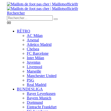
Rechercher
0
0
RÉTRO
AC Milan
Arsenal
Atletico Madrid
Chelsea
FC Barcelone
Inter Milan
Juventus
Liverpool
Marseille
Manchester United
PSG
Real Madrid
BUNDESLIGA
Bayer Leverkusen
Bayern Munich
Dortmund
Eintracht Frankfurt