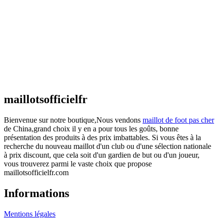
Maillot Espagne Domicile 2026/2027
€
48.00
Le prix initial était : €48.00.
€
25.90
Le prix
actuel est : €25.90.
Maillot France Domicile 2026/2027
€
48.00
Le prix initial était : €48.00.
€
25.90
Le prix
actuel est : €25.90.
maillotsofficielfr
Bienvenue sur notre boutique,Nous vendons
maillot de foot pas cher
de China,grand choix il y en a pour tous les goûts, bonne
présentation des produits à des prix imbattables. Si vous êtes à la
recherche du nouveau maillot d'un club ou d'une sélection nationale
à prix discount, que cela soit d'un gardien de but ou d'un joueur,
vous trouverez parmi le vaste choix que propose
maillotsofficielfr.com
Informations
Mentions légales