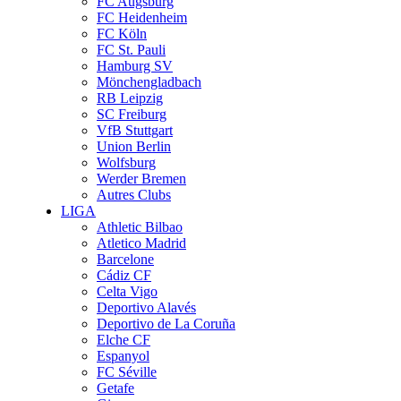
FC Augsburg
FC Heidenheim
FC Köln
FC St. Pauli
Hamburg SV
Mönchengladbach
RB Leipzig
SC Freiburg
VfB Stuttgart
Union Berlin
Wolfsburg
Werder Bremen
Autres Clubs
LIGA
Athletic Bilbao
Atletico Madrid
Barcelone
Cádiz CF
Celta Vigo
Deportivo Alavés
Deportivo de La Coruña
Elche CF
Espanyol
FC Séville
Getafe