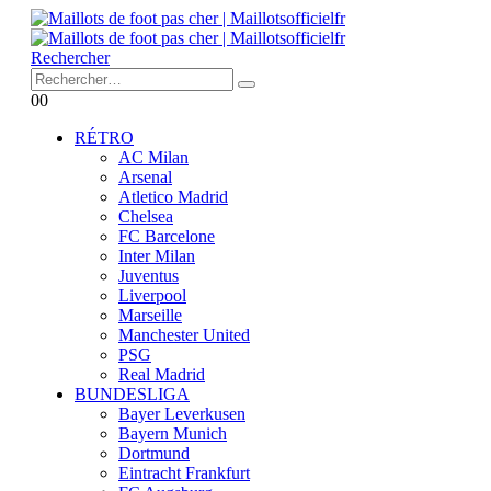
Rechercher
0
0
RÉTRO
AC Milan
Arsenal
Atletico Madrid
Chelsea
FC Barcelone
Inter Milan
Juventus
Liverpool
Marseille
Manchester United
PSG
Real Madrid
BUNDESLIGA
Bayer Leverkusen
Bayern Munich
Dortmund
Eintracht Frankfurt