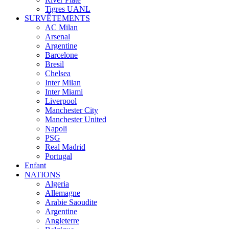
Tigres UANL
SURVÊTEMENTS
AC Milan
Arsenal
Argentine
Barcelone
Bresil
Chelsea
Inter Milan
Inter Miami
Liverpool
Manchester City
Manchester United
Napoli
PSG
Real Madrid
Portugal
Enfant
NATIONS
Algeria
Allemagne
Arabie Saoudite
Argentine
Angleterre