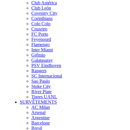
Club América
Club León
Coventry City
Corinthians
Colo Colo
Cruzeiro
FC Porto
Feyenoord
Flamengo
Inter Miami
Grêmio
Galatasaray
PSV Eindhoven
Rangers
SC Internacional
Sao Paulo
Stoke City
River Plate
Tigres UANL
SURVÊTEMENTS
AC Milan
Arsenal
Argentine
Barcelone
Bresil