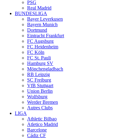
PSG
Real Madrid
BUNDESLIGA
Bayer Leverkusen
Bayern Munich
Dortmund
Eintracht Frankfurt
FC Augsburg
FC Heidenheim
FC Köln
FC St. Pauli
Hamburg SV
Mönchengladbach
RB Leipzig
SC Freiburg
VfB Stuttgart
Union Berlin
Wolfsburg
Werder Bremen
Autres Clubs
LIGA
Athletic Bilbao
Atletico Madrid
Barcelone
Cádiz CF