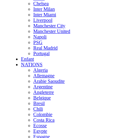
Chelsea
Inter Milan
Inter Miami
Liverpool
Manchester City
Manchester United
Napoli
PSG
Real Madrid
Portugal
Enfant
NATIONS
Algeria
Allemagne
Arabie Saoudite
Argentine
Angleterre
Belgique
Bresil
Chili
Colombie
Costa Rica
Ecosse
Egypte
Espagne