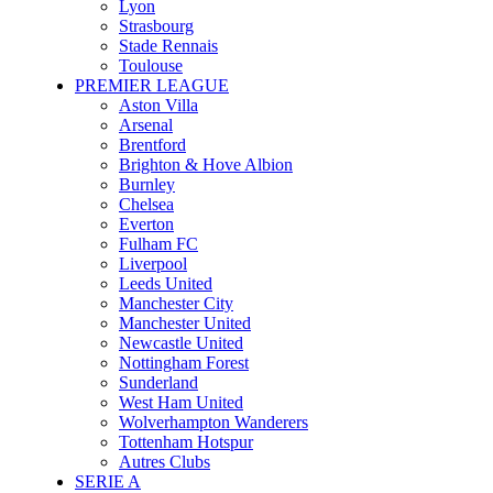
Lyon
Strasbourg
Stade Rennais
Toulouse
PREMIER LEAGUE
Aston Villa
Arsenal
Brentford
Brighton & Hove Albion
Burnley
Chelsea
Everton
Fulham FC
Liverpool
Leeds United
Manchester City
Manchester United
Newcastle United
Nottingham Forest
Sunderland
West Ham United
Wolverhampton Wanderers
Tottenham Hotspur
Autres Clubs
SERIE A