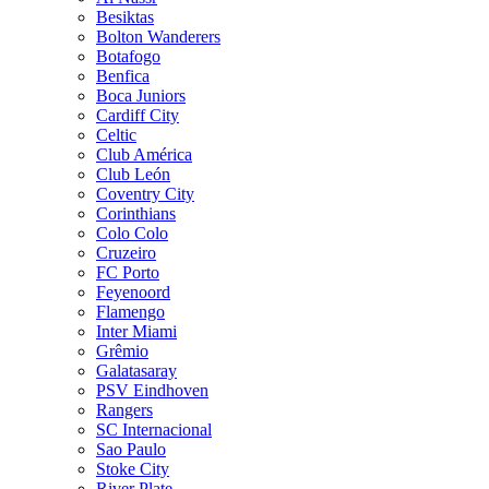
Besiktas
Bolton Wanderers
Botafogo
Benfica
Boca Juniors
Cardiff City
Celtic
Club América
Club León
Coventry City
Corinthians
Colo Colo
Cruzeiro
FC Porto
Feyenoord
Flamengo
Inter Miami
Grêmio
Galatasaray
PSV Eindhoven
Rangers
SC Internacional
Sao Paulo
Stoke City
River Plate