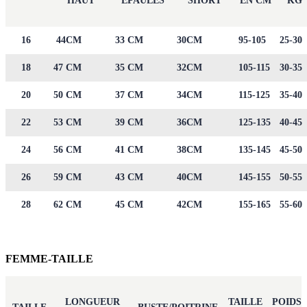
HAUT
EPAULES
SHORT
EN CM
KG
16
44CM
33 CM
30CM
95-105
25-30
18
47 CM
35 CM
32CM
105-115
30-35
20
50 CM
37 CM
34CM
115-125
35-40
22
53 CM
39 CM
36CM
125-135
40-45
24
56 CM
41 CM
38CM
135-145
45-50
26
59 CM
43 CM
40CM
145-155
50-55
28
62 CM
45 CM
42CM
155-165
55-60
FEMME-TAILLE
LONGUEUR
TAILLE
POIDS