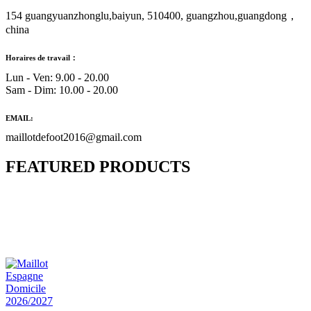
154 guangyuanzhonglu,baiyun, 510400, guangzhou,guangdong，
china
Horaires de travail：
Lun - Ven: 9.00 - 20.00
Sam - Dim: 10.00 - 20.00
EMAIL:
maillotdefoot2016@gmail.com
FEATURED PRODUCTS
Maillot Bresil Domicile 2026/2027
€
48.00
Le prix initial était : €48.00.
€
25.90
Le prix
actuel est : €25.90.