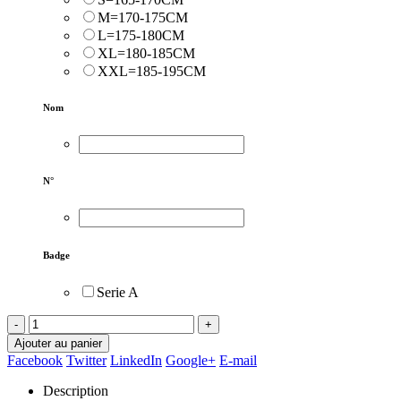
M=170-175CM
L=175-180CM
XL=180-185CM
XXL=185-195CM
Nom
N°
Badge
Serie A
-
+
Ajouter au panier
Facebook
Twitter
LinkedIn
Google+
E-mail
Description