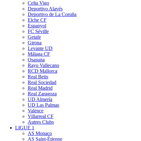
Celta Vigo
Deportivo Alavés
Deportivo de La Coruña
Elche CF
Espanyol
FC Séville
Getafe
Girona
Levante UD
Málaga CF
Osasuna
Rayo Vallecano
RCD Mallorca
Real Betis
Real Sociedad
Real Madrid
Real Zaragoza
UD Almería
UD Las Palmas
Valence
Villarreal CF
Autres Clubs
LIGUE 1
AS Monaco
AS Saint-Étienne