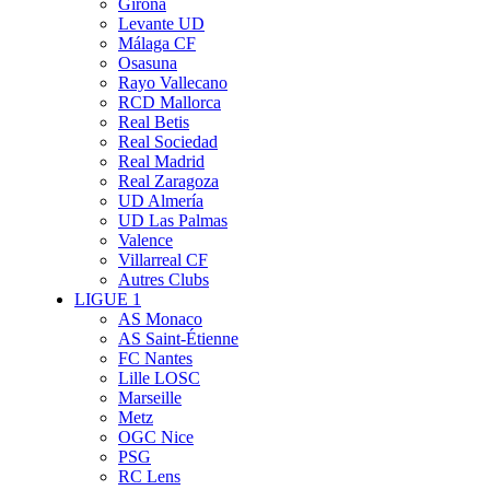
Girona
Levante UD
Málaga CF
Osasuna
Rayo Vallecano
RCD Mallorca
Real Betis
Real Sociedad
Real Madrid
Real Zaragoza
UD Almería
UD Las Palmas
Valence
Villarreal CF
Autres Clubs
LIGUE 1
AS Monaco
AS Saint-Étienne
FC Nantes
Lille LOSC
Marseille
Metz
OGC Nice
PSG
RC Lens