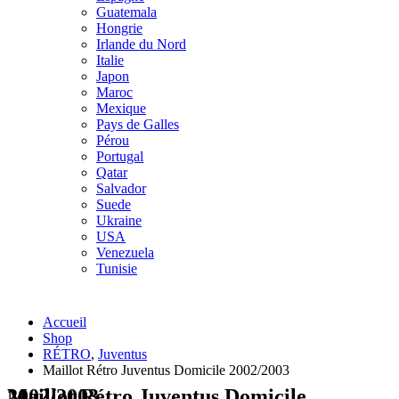
Guatemala
Hongrie
Irlande du Nord
Italie
Japon
Maroc
Mexique
Pays de Galles
Pérou
Portugal
Qatar
Salvador
Suede
Ukraine
USA
Venezuela
Tunisie
Accueil
Shop
RÉTRO
,
Juventus
Maillot Rétro Juventus Domicile 2002/2003
Maillot Rétro Juventus Domicile 2002/2003