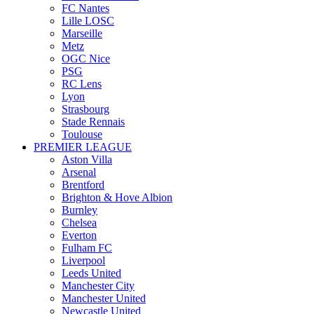
FC Nantes
Lille LOSC
Marseille
Metz
OGC Nice
PSG
RC Lens
Lyon
Strasbourg
Stade Rennais
Toulouse
PREMIER LEAGUE
Aston Villa
Arsenal
Brentford
Brighton & Hove Albion
Burnley
Chelsea
Everton
Fulham FC
Liverpool
Leeds United
Manchester City
Manchester United
Newcastle United