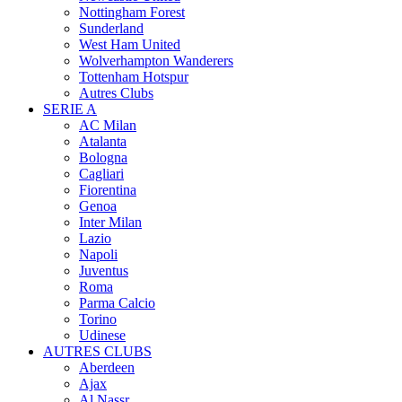
Nottingham Forest
Sunderland
West Ham United
Wolverhampton Wanderers
Tottenham Hotspur
Autres Clubs
SERIE A
AC Milan
Atalanta
Bologna
Cagliari
Fiorentina
Genoa
Inter Milan
Lazio
Napoli
Juventus
Roma
Parma Calcio
Torino
Udinese
AUTRES CLUBS
Aberdeen
Ajax
Al Nassr