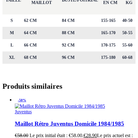
TAILLE
BUSTE/POITRINE
MAILLOT
EN CM
KG
S
62 CM
84 CM
155-165
40-50
M
64 CM
88 CM
165-170
50-55
L
66 CM
92 CM
170-175
55-60
XL
68 CM
96 CM
175-180
60-68
Produits similaires
-50%
Juventus
Maillot Rétro Juventus Domicile 1984/1985
€
58.00
Le prix initial était : €58.00.
€
28.90
Le prix actuel est :