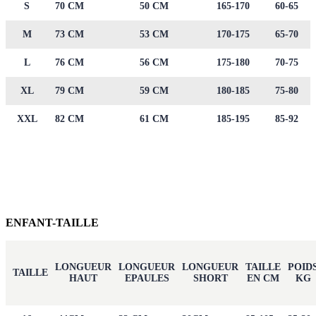
S
70 CM
50 CM
165-170
60-65
M
73 CM
53 CM
170-175
65-70
L
76 CM
56 CM
175-180
70-75
XL
79 CM
59 CM
180-185
75-80
XXL
82 CM
61 CM
185-195
85-92
ENFANT-TAILLE
LONGUEUR
LONGUEUR
LONGUEUR
TAILLE
POID
TAILLE
HAUT
EPAULES
SHORT
EN CM
KG