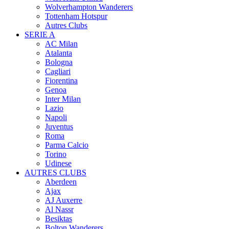
Wolverhampton Wanderers
Tottenham Hotspur
Autres Clubs
SERIE A
AC Milan
Atalanta
Bologna
Cagliari
Fiorentina
Genoa
Inter Milan
Lazio
Napoli
Juventus
Roma
Parma Calcio
Torino
Udinese
AUTRES CLUBS
Aberdeen
Ajax
AJ Auxerre
Al Nassr
Besiktas
Bolton Wanderers