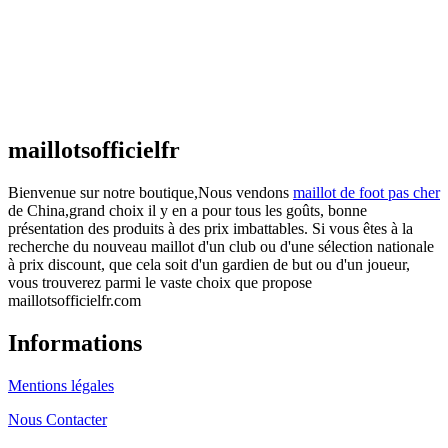
actuel est : €25.90.
Maillot France Domicile 2026/2027
€
48.00
Le prix initial était : €48.00.
€
25.90
Le prix
actuel est : €25.90.
maillotsofficielfr
Bienvenue sur notre boutique,Nous vendons
maillot de foot pas cher
de China,grand choix il y en a pour tous les goûts, bonne
présentation des produits à des prix imbattables. Si vous êtes à la
recherche du nouveau maillot d'un club ou d'une sélection nationale
à prix discount, que cela soit d'un gardien de but ou d'un joueur,
vous trouverez parmi le vaste choix que propose
maillotsofficielfr.com
Informations
Mentions légales
Nous Contacter