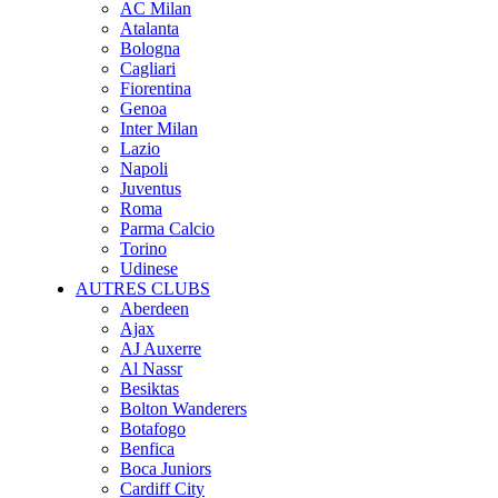
AC Milan
Atalanta
Bologna
Cagliari
Fiorentina
Genoa
Inter Milan
Lazio
Napoli
Juventus
Roma
Parma Calcio
Torino
Udinese
AUTRES CLUBS
Aberdeen
Ajax
AJ Auxerre
Al Nassr
Besiktas
Bolton Wanderers
Botafogo
Benfica
Boca Juniors
Cardiff City