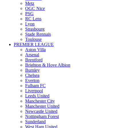
Metz
OGC Nice
PSG
RC Lens
Lyon
Strasbourg
Stade Rennais
Toulouse
PREMIER LEAGUE
Aston Villa
Arsenal
Brentford
Brighton & Hove Albion
Burnley
Chelsea
Everton
Fulham FC
Liverpool
Leeds United
Manchester City
Manchester United
Newcastle United
Nottingham Forest
Sunderland
West Ham United