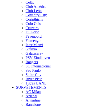
Celtic
Club América
Club León
Coventry City
Corinthians
Colo Colo
Cruzeiro
FC Porto
Feyenoord
Flamengo
Inter Miami
Grêmio
Galatasaray
PSV Eindhoven
Rangers
SC Internacional
Sao Paulo
Stoke City
River Plate
Tigres UANL
SURVÊTEMENTS
AC Milan
Arsenal
Argentine
Barcelone