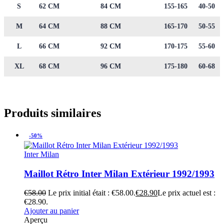
S
62 CM
84 CM
155-165
40-50
M
64 CM
88 CM
165-170
50-55
L
66 CM
92 CM
170-175
55-60
XL
68 CM
96 CM
175-180
60-68
Produits similaires
-50%
Inter Milan
Maillot Rétro Inter Milan Extérieur 1992/1993
€
58.00
Le prix initial était : €58.00.
€
28.90
Le prix actuel est :
€28.90.
Ajouter au panier
Aperçu