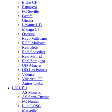
Elche CF
Espanyol
FC Séville
Getafe
Girona
Levante UD
Málaga CF
Osasuna
Rayo Vallecano
RCD Mallorca
Real Betis
Real Sociedad
Real Madrid
Real Zaragoza
UD Almería
UD Las Palmas
Valence
Villarreal CF
Autres Clubs
LIGUE 1
AS Monaco
AS Saint-Étienne
FC Nantes
Lille LOSC
Marseille