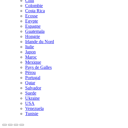
Chili
Colombie
Costa Rica
Ecosse
Egypte
Espagne
Guatemala
Hongrie
Irlande du Nord
Italie
Japon
Maroc
Mexique
Pays de Galles
Pérou
Portugal
Qatar
Salvador
Suede
Ukraine
USA
Venezuela
Tunisie