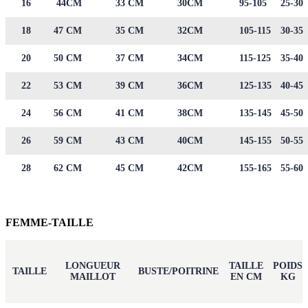
16
44CM
33 CM
30CM
95-105
25-30
18
47 CM
35 CM
32CM
105-115
30-35
20
50 CM
37 CM
34CM
115-125
35-40
22
53 CM
39 CM
36CM
125-135
40-45
24
56 CM
41 CM
38CM
135-145
45-50
26
59 CM
43 CM
40CM
145-155
50-55
28
62 CM
45 CM
42CM
155-165
55-60
FEMME-TAILLE
LONGUEUR
TAILLE
POIDS
TAILLE
BUSTE/POITRINE
MAILLOT
EN CM
KG