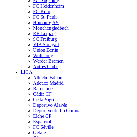
FC Augsburg
FC Heidenheim
FC Köln
FC St. Pauli
Hamburg SV
Mönchengladbach
RB Leipzig
SC Freiburg
VfB Stuttgart
Union Berlin
Wolfsburg
Werder Bremen
Autres Clubs
LIGA
Athletic Bilbao
Atletico Madrid
Barcelone
Cádiz CF
Celta Vigo
Deportivo Alavés
Deportivo de La Coruña
Elche CF
Espanyol
FC Séville
Getafe