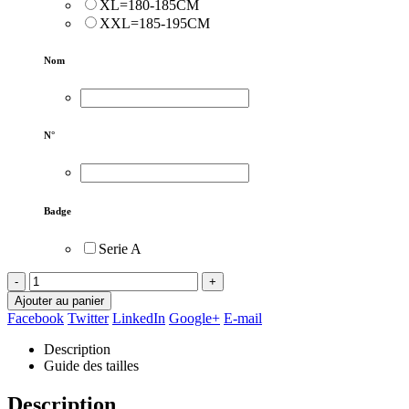
XL=180-185CM
XXL=185-195CM
Nom
N°
Badge
Serie A
-
+
Ajouter au panier
Facebook
Twitter
LinkedIn
Google+
E-mail
Description
Guide des tailles
Description