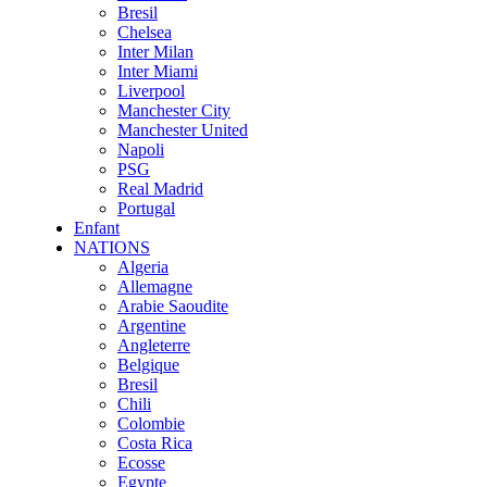
Bresil
Chelsea
Inter Milan
Inter Miami
Liverpool
Manchester City
Manchester United
Napoli
PSG
Real Madrid
Portugal
Enfant
NATIONS
Algeria
Allemagne
Arabie Saoudite
Argentine
Angleterre
Belgique
Bresil
Chili
Colombie
Costa Rica
Ecosse
Egypte