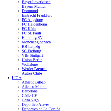
Bayer Leverkusen
Bayern Munich
Dortmund
Eintracht Frankfurt
FC Augsburg
FC Heidenheim
FC Köln
FC St. Pauli
Hamburg SV
Mönchengladbach
RB Leipzig
SC Freiburg
VfB Stuttgart
Union Berlin
Wolfsburg
Werder Bremen
Autres Clubs
LIGA
Athletic Bilbao
Atletico Madrid
Barcelone
Cádiz CF
Celta Vigo
Deportivo Alavés
Deportivo de La Coruña