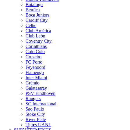
Botafogo
Benfica
Boca Juniors
Cardiff City
Celtic
Club América
Club León
Coventry City
Corinthians
Colo Colo
Cruzeiro
FC Porto
Feyenoord
Flamengo
Inter Miami
Grêmio
Galatasaray
PSV Eindhoven
Rangers
SC Internacional
Sao Paulo
Stoke City
River Plate
Tigres UANL
SURVÊTEMENTS