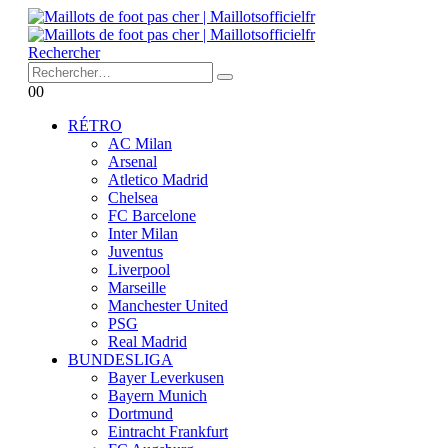
Rechercher
0
0
RÉTRO
AC Milan
Arsenal
Atletico Madrid
Chelsea
FC Barcelone
Inter Milan
Juventus
Liverpool
Marseille
Manchester United
PSG
Real Madrid
BUNDESLIGA
Bayer Leverkusen
Bayern Munich
Dortmund
Eintracht Frankfurt