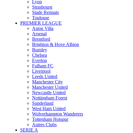
Lyon
Strasbourg
Stade Rennais
Toulouse
PREMIER LEAGUE
Aston Villa
Arsenal
Brentford
Brighton & Hove Albion
Burnley
Chelsea
Everton
Fulham FC
Liverpool
Leeds United
Manchester City
Manchester United
Newcastle United
Nottingham Forest
Sunderland
West Ham United
Wolverhampton Wanderers
Tottenham Hotspur
Autres Clubs
SERIE A