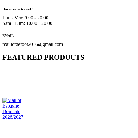
Horaires de travail：
Lun - Ven: 9.00 - 20.00
Sam - Dim: 10.00 - 20.00
EMAIL:
maillotdefoot2016@gmail.com
FEATURED PRODUCTS
Maillot Bresil Domicile 2026/2027
€
48.00
Le prix initial était : €48.00.
€
25.90
Le prix
actuel est : €25.90.
Maillot Espagne Domicile 2026/2027
€
48.00
Le prix initial était : €48.00.
€
25.90
Le prix