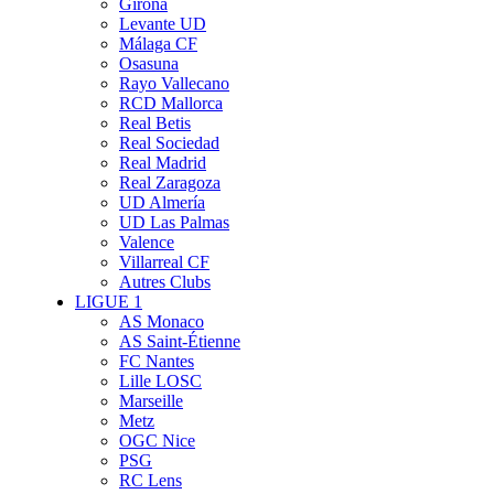
Girona
Levante UD
Málaga CF
Osasuna
Rayo Vallecano
RCD Mallorca
Real Betis
Real Sociedad
Real Madrid
Real Zaragoza
UD Almería
UD Las Palmas
Valence
Villarreal CF
Autres Clubs
LIGUE 1
AS Monaco
AS Saint-Étienne
FC Nantes
Lille LOSC
Marseille
Metz
OGC Nice
PSG
RC Lens