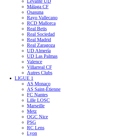
Levante UD
Málaga CF
Osasuna
Rayo Vallecano
RCD Mallorca
Real Betis
Real Sociedad
Real Madrid
Real Zaragoza
UD Almería
UD Las Palmas
Valence
Villarreal CF
Autres Clubs
LIGUE 1
AS Monaco
AS Saint-Étienne
FC Nantes
Lille LOSC
Marseille
Metz
OGC Nice
PSG
RC Lens
Lyon