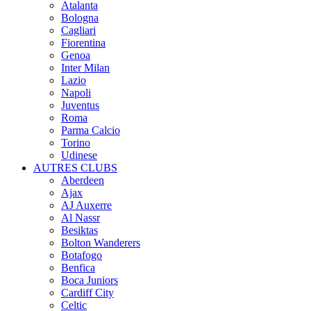
Atalanta
Bologna
Cagliari
Fiorentina
Genoa
Inter Milan
Lazio
Napoli
Juventus
Roma
Parma Calcio
Torino
Udinese
AUTRES CLUBS
Aberdeen
Ajax
AJ Auxerre
Al Nassr
Besiktas
Bolton Wanderers
Botafogo
Benfica
Boca Juniors
Cardiff City
Celtic