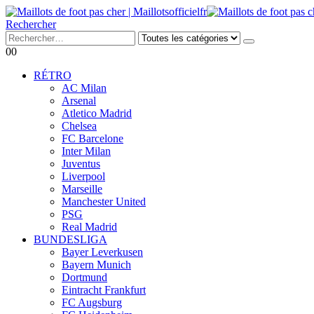
Rechercher
0
0
RÉTRO
AC Milan
Arsenal
Atletico Madrid
Chelsea
FC Barcelone
Inter Milan
Juventus
Liverpool
Marseille
Manchester United
PSG
Real Madrid
BUNDESLIGA
Bayer Leverkusen
Bayern Munich
Dortmund
Eintracht Frankfurt
FC Augsburg