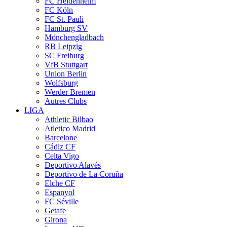
FC Heidenheim
FC Köln
FC St. Pauli
Hamburg SV
Mönchengladbach
RB Leipzig
SC Freiburg
VfB Stuttgart
Union Berlin
Wolfsburg
Werder Bremen
Autres Clubs
LIGA
Athletic Bilbao
Atletico Madrid
Barcelone
Cádiz CF
Celta Vigo
Deportivo Alavés
Deportivo de La Coruña
Elche CF
Espanyol
FC Séville
Getafe
Girona