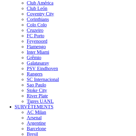
Club América
Club León
Coventry City
Corinthians
Colo Colo
Cruzeiro
FC Porto
Feyenoord
Flamengo
Inter Miami
Grêmio
Galatasaray
PSV Eindhoven
Rangers
SC Internacional
Sao Paulo
Stoke City
River Plate
Tigres UANL
SURVÊTEMENTS
AC Milan
Arsenal
Argentine
Barcelone
Bresil