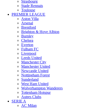
Strasbourg
Stade Rennais
Toulouse
PREMIER LEAGUE
Aston Villa
Arsenal
Brentford
Brighton & Hove Albion
Burnley
Chelsea
Everton
Fulham FC
Liverpool
Leeds United
Manchester City
Manchester United
Newcastle United
Nottingham Forest
Sunderland
West Ham United
Wolverhampton Wanderers
Tottenham Hotspur
Autres Clubs
SERIE A
AC Milan