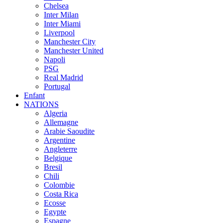
Chelsea
Inter Milan
Inter Miami
Liverpool
Manchester City
Manchester United
Napoli
PSG
Real Madrid
Portugal
Enfant
NATIONS
Algeria
Allemagne
Arabie Saoudite
Argentine
Angleterre
Belgique
Bresil
Chili
Colombie
Costa Rica
Ecosse
Egypte
Espagne