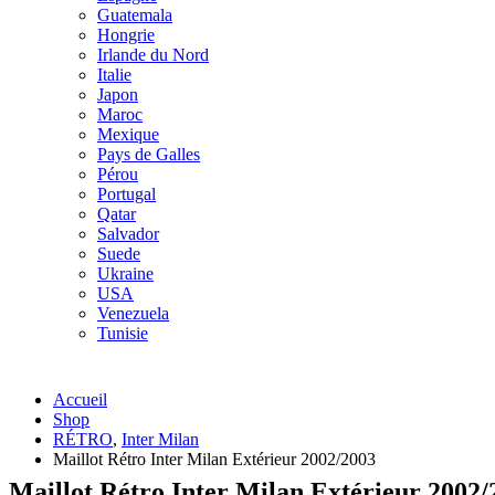
Guatemala
Hongrie
Irlande du Nord
Italie
Japon
Maroc
Mexique
Pays de Galles
Pérou
Portugal
Qatar
Salvador
Suede
Ukraine
USA
Venezuela
Tunisie
Accueil
Shop
RÉTRO
,
Inter Milan
Maillot Rétro Inter Milan Extérieur 2002/2003
Maillot Rétro Inter Milan Extérieur 2002/