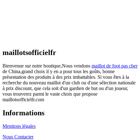
€
48.00
Le prix initial était : €48.00.
€
25.90
Le prix
actuel est : €25.90.
Maillot France Domicile 2026/2027
€
48.00
Le prix initial était : €48.00.
€
25.90
Le prix
actuel est : €25.90.
maillotsofficielfr
Bienvenue sur notre boutique,Nous vendons
maillot de foot pas cher
de China,grand choix il y en a pour tous les goûts, bonne
présentation des produits à des prix imbattables. Si vous êtes à la
recherche du nouveau maillot d'un club ou d'une sélection nationale
à prix discount, que cela soit d'un gardien de but ou d'un joueur,
vous trouverez parmi le vaste choix que propose
maillotsofficielfr.com
Informations
Mentions légales
Nous Contacter