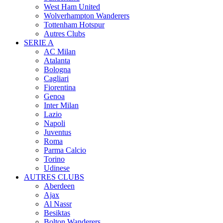
West Ham United
Wolverhampton Wanderers
Tottenham Hotspur
Autres Clubs
SERIE A
AC Milan
Atalanta
Bologna
Cagliari
Fiorentina
Genoa
Inter Milan
Lazio
Napoli
Juventus
Roma
Parma Calcio
Torino
Udinese
AUTRES CLUBS
Aberdeen
Ajax
Al Nassr
Besiktas
Bolton Wanderers