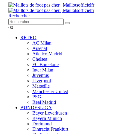
Rechercher
0
0
RÉTRO
AC Milan
Arsenal
Atletico Madrid
Chelsea
FC Barcelone
Inter Milan
Juventus
Liverpool
Marseille
Manchester United
PSG
Real Madrid
BUNDESLIGA
Bayer Leverkusen
Bayern Munich
Dortmund
Eintracht Frankfurt