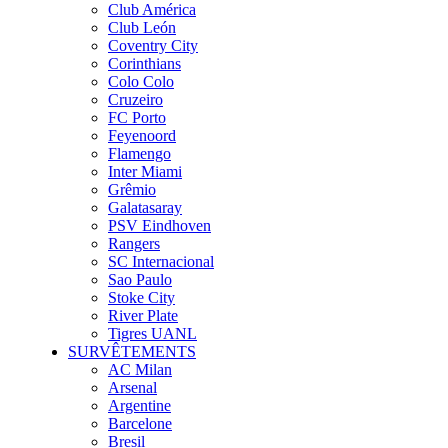
Club América
Club León
Coventry City
Corinthians
Colo Colo
Cruzeiro
FC Porto
Feyenoord
Flamengo
Inter Miami
Grêmio
Galatasaray
PSV Eindhoven
Rangers
SC Internacional
Sao Paulo
Stoke City
River Plate
Tigres UANL
SURVÊTEMENTS
AC Milan
Arsenal
Argentine
Barcelone
Bresil