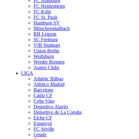
FC Augsburg
FC Heidenheim
FC Köln
FC St. Pauli
Hamburg SV
Mönchengladbach
RB Leipzig
SC Freiburg
VfB Stuttgart
Union Berlin
Wolfsburg
Werder Bremen
Autres Clubs
LIGA
Athletic Bilbao
Atletico Madrid
Barcelone
Cádiz CF
Celta Vigo
Deportivo Alavés
Deportivo de La Coruña
Elche CF
Espanyol
FC Séville
Getafe