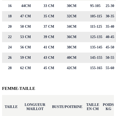
16
44CM
33 CM
30CM
95-105
25-30
18
47 CM
35 CM
32CM
105-115
30-35
20
50 CM
37 CM
34CM
115-125
35-40
22
53 CM
39 CM
36CM
125-135
40-45
24
56 CM
41 CM
38CM
135-145
45-50
26
59 CM
43 CM
40CM
145-155
50-55
28
62 CM
45 CM
42CM
155-165
55-60
FEMME-TAILLE
LONGUEUR
TAILLE
POIDS
TAILLE
BUSTE/POITRINE
MAILLOT
EN CM
KG