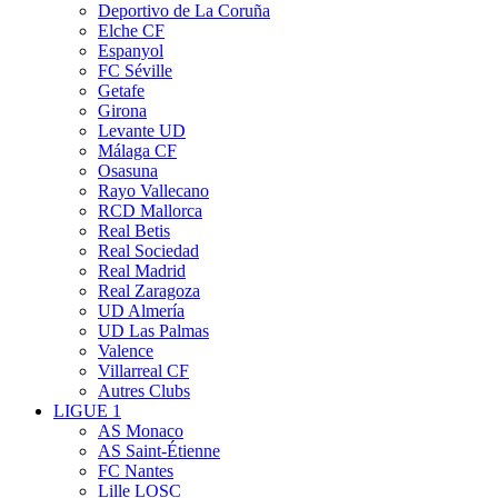
Deportivo de La Coruña
Elche CF
Espanyol
FC Séville
Getafe
Girona
Levante UD
Málaga CF
Osasuna
Rayo Vallecano
RCD Mallorca
Real Betis
Real Sociedad
Real Madrid
Real Zaragoza
UD Almería
UD Las Palmas
Valence
Villarreal CF
Autres Clubs
LIGUE 1
AS Monaco
AS Saint-Étienne
FC Nantes
Lille LOSC