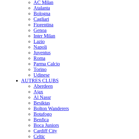
AC Milan
Atalanta
Bologna
Cagliari
Fiorentina
Genoa
Inter Milan
Lazio
Napoli
Juventus
Roma
Parma Calcio
Torino
Udinese
AUTRES CLUBS
Aberdeen
Ajax
Al Nassr
Besiktas
Bolton Wanderers
Botafogo
Benfica
Boca Juniors
Cardiff City
Celtic