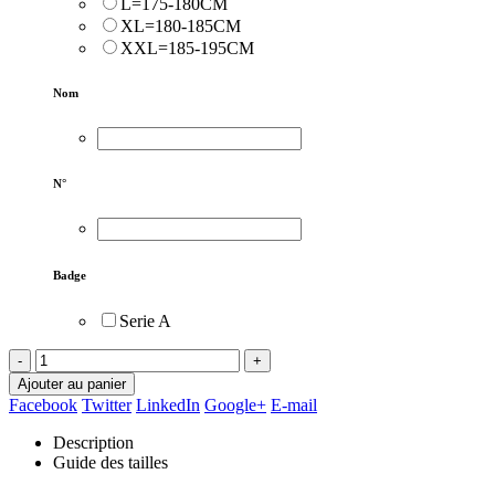
L=175-180CM
XL=180-185CM
XXL=185-195CM
Nom
N°
Badge
Serie A
-
+
Ajouter au panier
Facebook
Twitter
LinkedIn
Google+
E-mail
Description
Guide des tailles