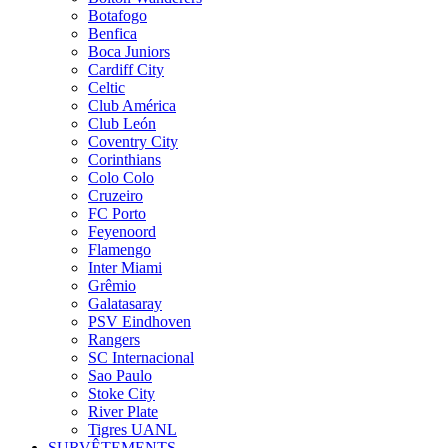
Botafogo
Benfica
Boca Juniors
Cardiff City
Celtic
Club América
Club León
Coventry City
Corinthians
Colo Colo
Cruzeiro
FC Porto
Feyenoord
Flamengo
Inter Miami
Grêmio
Galatasaray
PSV Eindhoven
Rangers
SC Internacional
Sao Paulo
Stoke City
River Plate
Tigres UANL
SURVÊTEMENTS