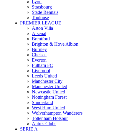
Lyon
Strasbourg
Stade Rennais
Toulouse
PREMIER LEAGUE
Aston Villa
Arsenal
Brentford
Brighton & Hove Albion
Burnley
Chelsea
Everton
Fulham FC
Liverpool
Leeds United
Manchester City
Manchester United
Newcastle United
Nottingham Forest
Sunderland
West Ham United
Wolverhampton Wanderers
Tottenham Hotspur
Autres Clubs
SERIE A