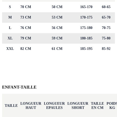
S
70 CM
50 CM
165-170
60-65
M
73 CM
53 CM
170-175
65-70
L
76 CM
56 CM
175-180
70-75
XL
79 CM
59 CM
180-185
75-80
XXL
82 CM
61 CM
185-195
85-92
ENFANT-TAILLE
LONGUEUR
LONGUEUR
LONGUEUR
TAILLE
POID
TAILLE
HAUT
EPAULES
SHORT
EN CM
KG