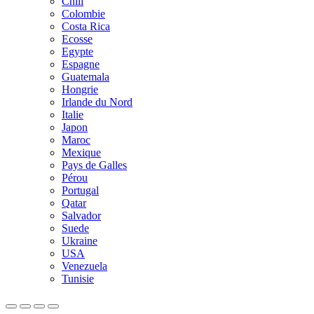
Chili
Colombie
Costa Rica
Ecosse
Egypte
Espagne
Guatemala
Hongrie
Irlande du Nord
Italie
Japon
Maroc
Mexique
Pays de Galles
Pérou
Portugal
Qatar
Salvador
Suede
Ukraine
USA
Venezuela
Tunisie