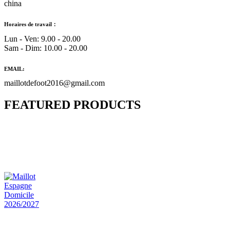
china
Horaires de travail：
Lun - Ven: 9.00 - 20.00
Sam - Dim: 10.00 - 20.00
EMAIL:
maillotdefoot2016@gmail.com
FEATURED PRODUCTS
Maillot Bresil Domicile 2026/2027
€
48.00
Le prix initial était : €48.00.
€
25.90
Le prix
actuel est : €25.90.
Maillot Espagne Domicile 2026/2027