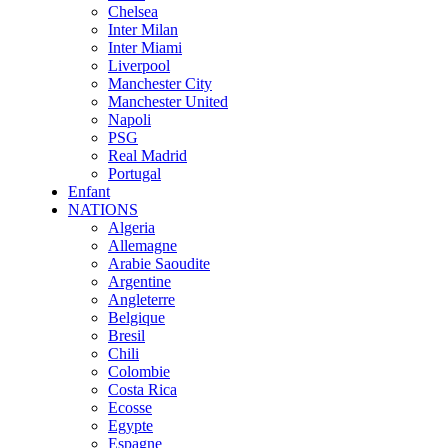
Chelsea
Inter Milan
Inter Miami
Liverpool
Manchester City
Manchester United
Napoli
PSG
Real Madrid
Portugal
Enfant
NATIONS
Algeria
Allemagne
Arabie Saoudite
Argentine
Angleterre
Belgique
Bresil
Chili
Colombie
Costa Rica
Ecosse
Egypte
Espagne