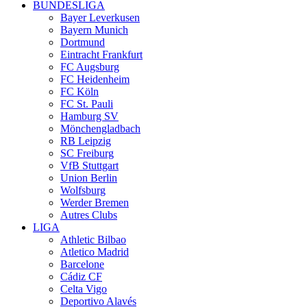
BUNDESLIGA
Bayer Leverkusen
Bayern Munich
Dortmund
Eintracht Frankfurt
FC Augsburg
FC Heidenheim
FC Köln
FC St. Pauli
Hamburg SV
Mönchengladbach
RB Leipzig
SC Freiburg
VfB Stuttgart
Union Berlin
Wolfsburg
Werder Bremen
Autres Clubs
LIGA
Athletic Bilbao
Atletico Madrid
Barcelone
Cádiz CF
Celta Vigo
Deportivo Alavés