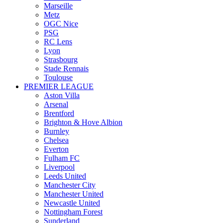
Marseille
Metz
OGC Nice
PSG
RC Lens
Lyon
Strasbourg
Stade Rennais
Toulouse
PREMIER LEAGUE
Aston Villa
Arsenal
Brentford
Brighton & Hove Albion
Burnley
Chelsea
Everton
Fulham FC
Liverpool
Leeds United
Manchester City
Manchester United
Newcastle United
Nottingham Forest
Sunderland