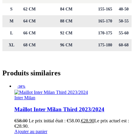
S
62 CM
84 CM
155-165
40-50
M
64 CM
88 CM
165-170
50-55
L
66 CM
92 CM
170-175
55-60
XL
68 CM
96 CM
175-180
60-68
Produits similaires
-50%
Inter Milan
Maillot Inter Milan Third 2023/2024
€
58.00
Le prix initial était : €58.00.
€
28.90
Le prix actuel est :
€28.90.
Ajouter au panier