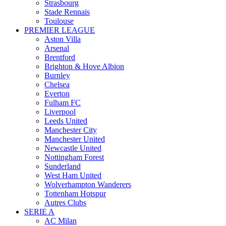
Strasbourg
Stade Rennais
Toulouse
PREMIER LEAGUE
Aston Villa
Arsenal
Brentford
Brighton & Hove Albion
Burnley
Chelsea
Everton
Fulham FC
Liverpool
Leeds United
Manchester City
Manchester United
Newcastle United
Nottingham Forest
Sunderland
West Ham United
Wolverhampton Wanderers
Tottenham Hotspur
Autres Clubs
SERIE A
AC Milan