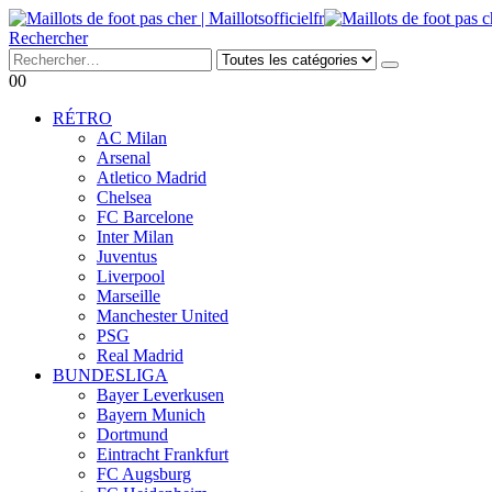
Rechercher
0
0
RÉTRO
AC Milan
Arsenal
Atletico Madrid
Chelsea
FC Barcelone
Inter Milan
Juventus
Liverpool
Marseille
Manchester United
PSG
Real Madrid
BUNDESLIGA
Bayer Leverkusen
Bayern Munich
Dortmund
Eintracht Frankfurt
FC Augsburg