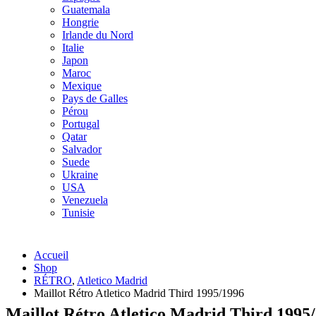
Guatemala
Hongrie
Irlande du Nord
Italie
Japon
Maroc
Mexique
Pays de Galles
Pérou
Portugal
Qatar
Salvador
Suede
Ukraine
USA
Venezuela
Tunisie
Accueil
Shop
RÉTRO
,
Atletico Madrid
Maillot Rétro Atletico Madrid Third 1995/1996
Maillot Rétro Atletico Madrid Third 1995