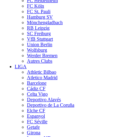
FC Heidenheim
FC Köln
FC St. Pauli
Hamburg SV
Mönchengladbach
RB Leipzig
SC Freiburg
VfB Stuttgart
Union Berlin
Wolfsburg
Werder Bremen
Autres Clubs
LIGA
Athletic Bilbao
Atletico Madrid
Barcelone
Cádiz CF
Celta Vigo
Deportivo Alavés
Deportivo de La Coruña
Elche CF
Espanyol
FC Séville
Getafe
Girona