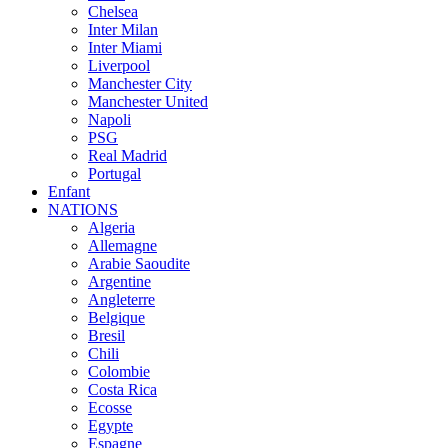
Chelsea
Inter Milan
Inter Miami
Liverpool
Manchester City
Manchester United
Napoli
PSG
Real Madrid
Portugal
Enfant
NATIONS
Algeria
Allemagne
Arabie Saoudite
Argentine
Angleterre
Belgique
Bresil
Chili
Colombie
Costa Rica
Ecosse
Egypte
Espagne