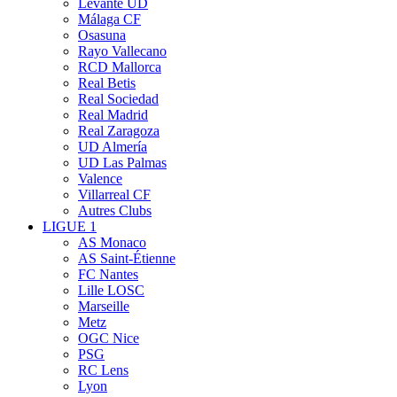
Levante UD
Málaga CF
Osasuna
Rayo Vallecano
RCD Mallorca
Real Betis
Real Sociedad
Real Madrid
Real Zaragoza
UD Almería
UD Las Palmas
Valence
Villarreal CF
Autres Clubs
LIGUE 1
AS Monaco
AS Saint-Étienne
FC Nantes
Lille LOSC
Marseille
Metz
OGC Nice
PSG
RC Lens
Lyon