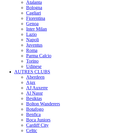
Atalanta
Bologna
Cagliari
Fiorentina
Genoa
Inter Milan
Lazio
Napoli
Juventus
Roma
Parma Calcio
Torino
Udinese
AUTRES CLUBS
Aberdeen
Ajax
AJ Auxerre
Al Nassr
Besiktas
Bolton Wanderers
Botafogo
Benfica
Boca Juniors
Cardiff City
Celtic