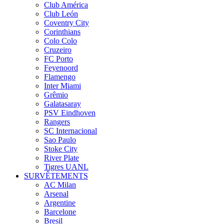
Club América
Club León
Coventry City
Corinthians
Colo Colo
Cruzeiro
FC Porto
Feyenoord
Flamengo
Inter Miami
Grêmio
Galatasaray
PSV Eindhoven
Rangers
SC Internacional
Sao Paulo
Stoke City
River Plate
Tigres UANL
SURVÊTEMENTS
AC Milan
Arsenal
Argentine
Barcelone
Bresil