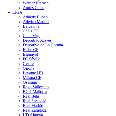
Werder Bremen
Autres Clubs
LIGA
Athletic Bilbao
Atletico Madrid
Barcelone
Cádiz CF
Celta Vigo
Deportivo Alavés
Deportivo de La Coruña
Elche CF
Espanyol
FC Séville
Getafe
Girona
Levante UD
Málaga CF
Osasuna
Rayo Vallecano
RCD Mallorca
Real Betis
Real Sociedad
Real Madrid
Real Zaragoza
UD Almería