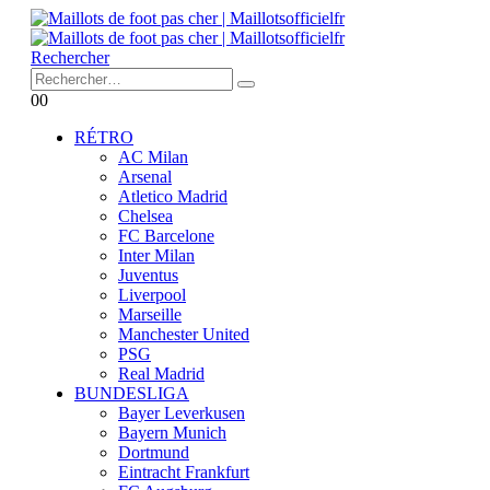
Rechercher
0
0
RÉTRO
AC Milan
Arsenal
Atletico Madrid
Chelsea
FC Barcelone
Inter Milan
Juventus
Liverpool
Marseille
Manchester United
PSG
Real Madrid
BUNDESLIGA
Bayer Leverkusen
Bayern Munich
Dortmund
Eintracht Frankfurt