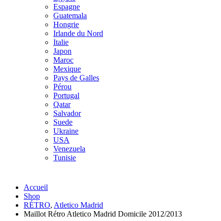
Espagne
Guatemala
Hongrie
Irlande du Nord
Italie
Japon
Maroc
Mexique
Pays de Galles
Pérou
Portugal
Qatar
Salvador
Suede
Ukraine
USA
Venezuela
Tunisie
Accueil
Shop
RÉTRO
,
Atletico Madrid
Maillot Rétro Atletico Madrid Domicile 2012/2013