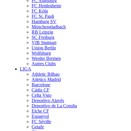
FC Augsburg
FC Heidenheim
FC Köln
FC St. Pauli
Hamburg SV
Mönchengladbach
RB Leipzig
SC Freiburg
VfB Stuttgart
Union Berlin
Wolfsburg
Werder Bremen
Autres Clubs
LIGA
Athletic Bilbao
Atletico Madrid
Barcelone
Cádiz CF
Celta Vigo
Deportivo Alavés
Deportivo de La Coruña
Elche CF
Espanyol
FC Séville
Getafe