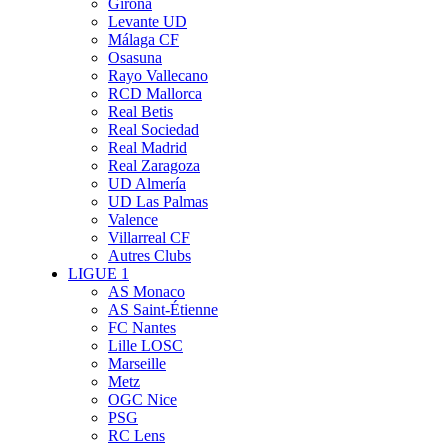
Girona
Levante UD
Málaga CF
Osasuna
Rayo Vallecano
RCD Mallorca
Real Betis
Real Sociedad
Real Madrid
Real Zaragoza
UD Almería
UD Las Palmas
Valence
Villarreal CF
Autres Clubs
LIGUE 1
AS Monaco
AS Saint-Étienne
FC Nantes
Lille LOSC
Marseille
Metz
OGC Nice
PSG
RC Lens