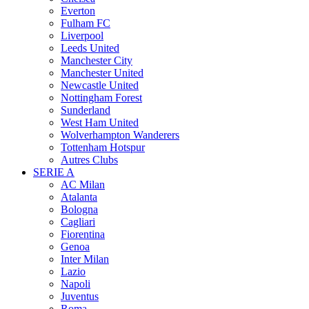
Everton
Fulham FC
Liverpool
Leeds United
Manchester City
Manchester United
Newcastle United
Nottingham Forest
Sunderland
West Ham United
Wolverhampton Wanderers
Tottenham Hotspur
Autres Clubs
SERIE A
AC Milan
Atalanta
Bologna
Cagliari
Fiorentina
Genoa
Inter Milan
Lazio
Napoli
Juventus
Roma