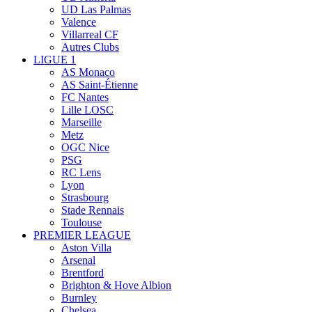
UD Las Palmas
Valence
Villarreal CF
Autres Clubs
LIGUE 1
AS Monaco
AS Saint-Étienne
FC Nantes
Lille LOSC
Marseille
Metz
OGC Nice
PSG
RC Lens
Lyon
Strasbourg
Stade Rennais
Toulouse
PREMIER LEAGUE
Aston Villa
Arsenal
Brentford
Brighton & Hove Albion
Burnley
Chelsea