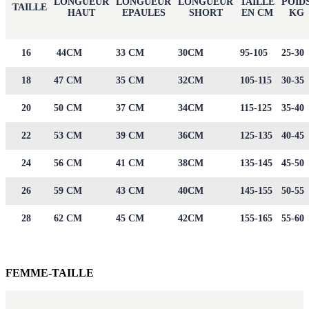
LONGUEUR
LONGUEUR
LONGUEUR
TAILLE
POID
TAILLE
HAUT
EPAULES
SHORT
EN CM
KG
16
44CM
33 CM
30CM
95-105
25-30
18
47 CM
35 CM
32CM
105-115
30-35
20
50 CM
37 CM
34CM
115-125
35-40
22
53 CM
39 CM
36CM
125-135
40-45
24
56 CM
41 CM
38CM
135-145
45-50
26
59 CM
43 CM
40CM
145-155
50-55
28
62 CM
45 CM
42CM
155-165
55-60
FEMME-TAILLE