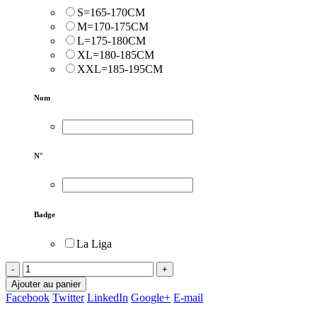
S=165-170CM
M=170-175CM
L=175-180CM
XL=180-185CM
XXL=185-195CM
Nom
N°
Badge
La Liga
-
+
Ajouter au panier
Facebook
Twitter
LinkedIn
Google+
E-mail