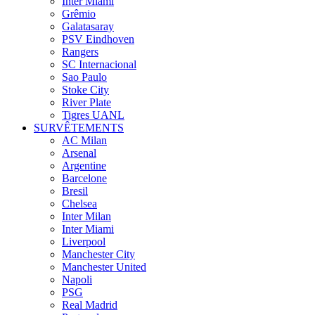
Inter Miami
Grêmio
Galatasaray
PSV Eindhoven
Rangers
SC Internacional
Sao Paulo
Stoke City
River Plate
Tigres UANL
SURVÊTEMENTS
AC Milan
Arsenal
Argentine
Barcelone
Bresil
Chelsea
Inter Milan
Inter Miami
Liverpool
Manchester City
Manchester United
Napoli
PSG
Real Madrid