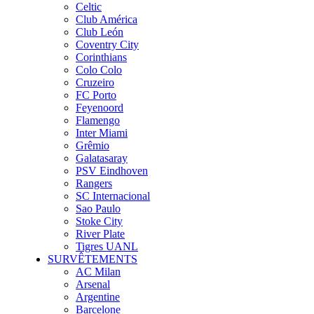
Celtic
Club América
Club León
Coventry City
Corinthians
Colo Colo
Cruzeiro
FC Porto
Feyenoord
Flamengo
Inter Miami
Grêmio
Galatasaray
PSV Eindhoven
Rangers
SC Internacional
Sao Paulo
Stoke City
River Plate
Tigres UANL
SURVÊTEMENTS
AC Milan
Arsenal
Argentine
Barcelone