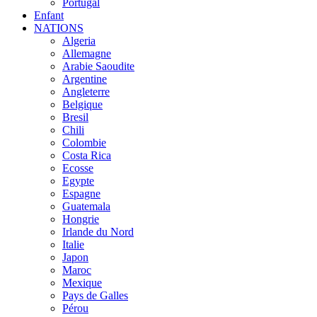
Portugal
Enfant
NATIONS
Algeria
Allemagne
Arabie Saoudite
Argentine
Angleterre
Belgique
Bresil
Chili
Colombie
Costa Rica
Ecosse
Egypte
Espagne
Guatemala
Hongrie
Irlande du Nord
Italie
Japon
Maroc
Mexique
Pays de Galles
Pérou