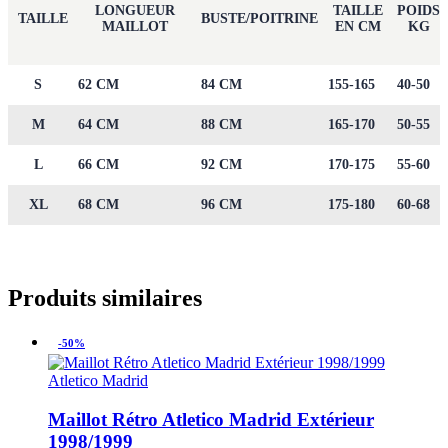
LONGUEUR
TAILLE
POIDS
TAILLE
BUSTE/POITRINE
MAILLOT
EN CM
KG
S
62 CM
84 CM
155-165
40-50
M
64 CM
88 CM
165-170
50-55
L
66 CM
92 CM
170-175
55-60
XL
68 CM
96 CM
175-180
60-68
Produits similaires
-50%
Atletico Madrid
Maillot Rétro Atletico Madrid Extérieur
1998/1999