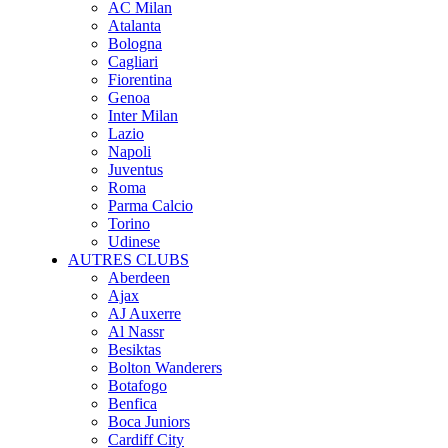
AC Milan
Atalanta
Bologna
Cagliari
Fiorentina
Genoa
Inter Milan
Lazio
Napoli
Juventus
Roma
Parma Calcio
Torino
Udinese
AUTRES CLUBS
Aberdeen
Ajax
AJ Auxerre
Al Nassr
Besiktas
Bolton Wanderers
Botafogo
Benfica
Boca Juniors
Cardiff City