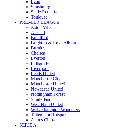
Lyon
Strasbourg
Stade Rennais
Toulouse
PREMIER LEAGUE
Aston Villa
Arsenal
Brentford
Brighton & Hove Albion
Burnley
Chelsea
Everton
Fulham FC
Liverpool
Leeds United
Manchester City
Manchester United
Newcastle United
Nottingham Forest
Sunderland
West Ham United
Wolverhampton Wanderers
Tottenham Hotspur
Autres Clubs
SERIE A