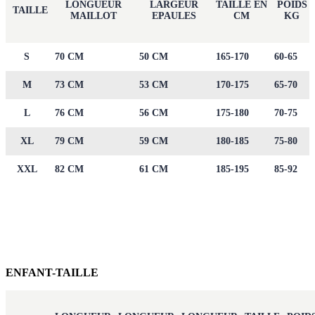
LONGUEUR
LARGEUR
TAILLE EN
POIDS
TAILLE
MAILLOT
EPAULES
CM
KG
S
70 CM
50 CM
165-170
60-65
M
73 CM
53 CM
170-175
65-70
L
76 CM
56 CM
175-180
70-75
XL
79 CM
59 CM
180-185
75-80
XXL
82 CM
61 CM
185-195
85-92
ENFANT-TAILLE