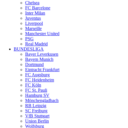
Chelsea
FC Barcelone
Inter Milan
Juventus
Liverpool
Marseille
Manchester United
PSG
Real Madrid
BUNDESLIGA
Bayer Leverkusen
Bayern Munich
Dortmund
Eintracht Frankfurt
FC Augsburg
FC Heidenheim
FC Köln
FC St. Pauli
Hamburg SV
Mönchengladbach
RB Leipzig
SC Freiburg
VfB Stuttgart
Union Berlin
Wolfsburg