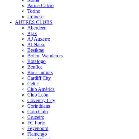
Parma Calcio
Torino
Udinese
AUTRES CLUBS
Aberdeen
Ajax
AJ Auxerre
Al Nassr
Besiktas
Bolton Wanderers
Botafogo
Benfica
Boca Juniors
Cardiff City
Celtic
Club América
Club León
Coventry City
Corinthians
Colo Colo
Cruzeiro
FC Porto
Feyenoord
Flamengo