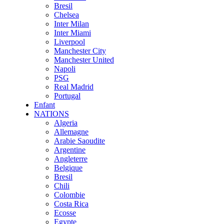
Bresil
Chelsea
Inter Milan
Inter Miami
Liverpool
Manchester City
Manchester United
Napoli
PSG
Real Madrid
Portugal
Enfant
NATIONS
Algeria
Allemagne
Arabie Saoudite
Argentine
Angleterre
Belgique
Bresil
Chili
Colombie
Costa Rica
Ecosse
Egypte