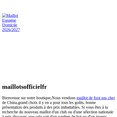
€
48.00
Le prix initial était : €48.00.
€
25.90
Le prix
actuel est : €25.90.
Maillot Espagne Domicile 2026/2027
€
48.00
Le prix initial était : €48.00.
€
25.90
Le prix
actuel est : €25.90.
Maillot France Domicile 2026/2027
€
48.00
Le prix initial était : €48.00.
€
25.90
Le prix
actuel est : €25.90.
maillotsofficielfr
Bienvenue sur notre boutique,Nous vendons
maillot de foot pas cher
de China,grand choix il y en a pour tous les goûts, bonne
présentation des produits à des prix imbattables. Si vous êtes à la
recherche du nouveau maillot d'un club ou d'une sélection nationale
à prix discount, que cela soit d'un gardien de but ou d'un joueur,