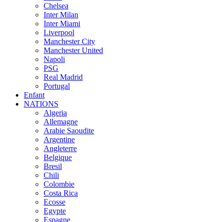
Chelsea
Inter Milan
Inter Miami
Liverpool
Manchester City
Manchester United
Napoli
PSG
Real Madrid
Portugal
Enfant
NATIONS
Algeria
Allemagne
Arabie Saoudite
Argentine
Angleterre
Belgique
Bresil
Chili
Colombie
Costa Rica
Ecosse
Egypte
Espagne