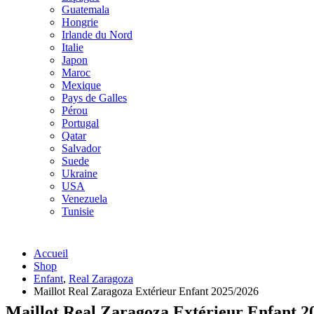
Guatemala
Hongrie
Irlande du Nord
Italie
Japon
Maroc
Mexique
Pays de Galles
Pérou
Portugal
Qatar
Salvador
Suede
Ukraine
USA
Venezuela
Tunisie
Accueil
Shop
Enfant
,
Real Zaragoza
Maillot Real Zaragoza Extérieur Enfant 2025/2026
Maillot Real Zaragoza Extérieur Enfant 2