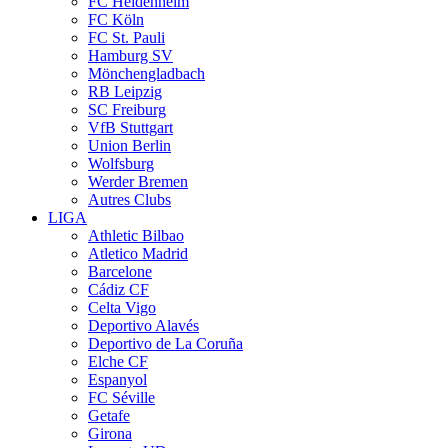
FC Heidenheim
FC Köln
FC St. Pauli
Hamburg SV
Mönchengladbach
RB Leipzig
SC Freiburg
VfB Stuttgart
Union Berlin
Wolfsburg
Werder Bremen
Autres Clubs
LIGA
Athletic Bilbao
Atletico Madrid
Barcelone
Cádiz CF
Celta Vigo
Deportivo Alavés
Deportivo de La Coruña
Elche CF
Espanyol
FC Séville
Getafe
Girona