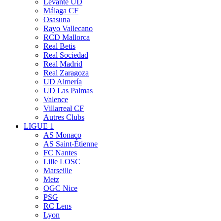
Levante UD
Málaga CF
Osasuna
Rayo Vallecano
RCD Mallorca
Real Betis
Real Sociedad
Real Madrid
Real Zaragoza
UD Almería
UD Las Palmas
Valence
Villarreal CF
Autres Clubs
LIGUE 1
AS Monaco
AS Saint-Étienne
FC Nantes
Lille LOSC
Marseille
Metz
OGC Nice
PSG
RC Lens
Lyon