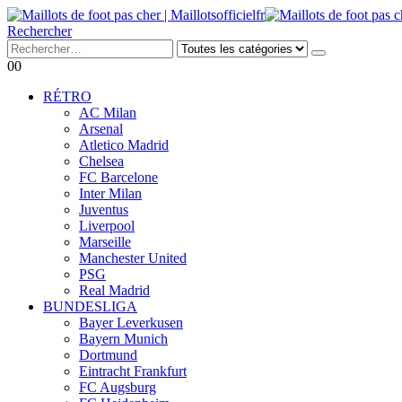
Rechercher
0
0
RÉTRO
AC Milan
Arsenal
Atletico Madrid
Chelsea
FC Barcelone
Inter Milan
Juventus
Liverpool
Marseille
Manchester United
PSG
Real Madrid
BUNDESLIGA
Bayer Leverkusen
Bayern Munich
Dortmund
Eintracht Frankfurt
FC Augsburg