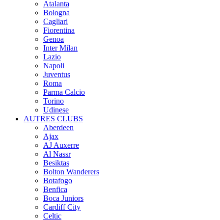
Atalanta
Bologna
Cagliari
Fiorentina
Genoa
Inter Milan
Lazio
Napoli
Juventus
Roma
Parma Calcio
Torino
Udinese
AUTRES CLUBS
Aberdeen
Ajax
AJ Auxerre
Al Nassr
Besiktas
Bolton Wanderers
Botafogo
Benfica
Boca Juniors
Cardiff City
Celtic