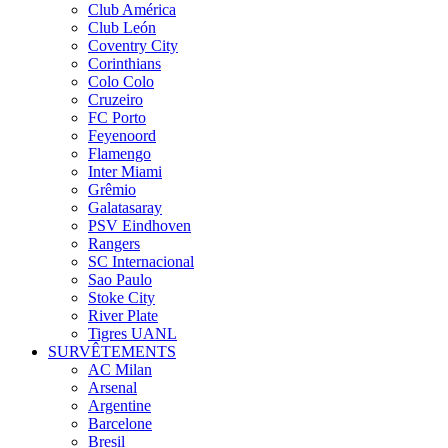
Club América
Club León
Coventry City
Corinthians
Colo Colo
Cruzeiro
FC Porto
Feyenoord
Flamengo
Inter Miami
Grêmio
Galatasaray
PSV Eindhoven
Rangers
SC Internacional
Sao Paulo
Stoke City
River Plate
Tigres UANL
SURVÊTEMENTS
AC Milan
Arsenal
Argentine
Barcelone
Bresil