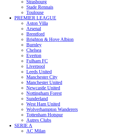
Strasbourg
Stade Rennais
Toulouse
PREMIER LEAGUE
Aston Villa
Arsenal
Brentford
Brighton & Hove Albion
Burnley
Chelsea
Everton
Fulham FC
Liverpool
Leeds United
Manchester City
Manchester United
Newcastle United
Nottingham Forest
Sunderland
West Ham United
Wolverhampton Wanderers
Tottenham Hotspur
Autres Clubs
SERIE A
AC Milan