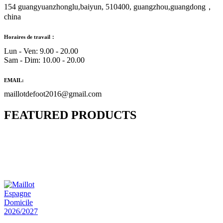
154 guangyuanzhonglu,baiyun, 510400, guangzhou,guangdong，
china
Horaires de travail：
Lun - Ven: 9.00 - 20.00
Sam - Dim: 10.00 - 20.00
EMAIL:
maillotdefoot2016@gmail.com
FEATURED PRODUCTS
Maillot Bresil Domicile 2026/2027
€
48.00
Le prix initial était : €48.00.
€
25.90
Le prix
actuel est : €25.90.