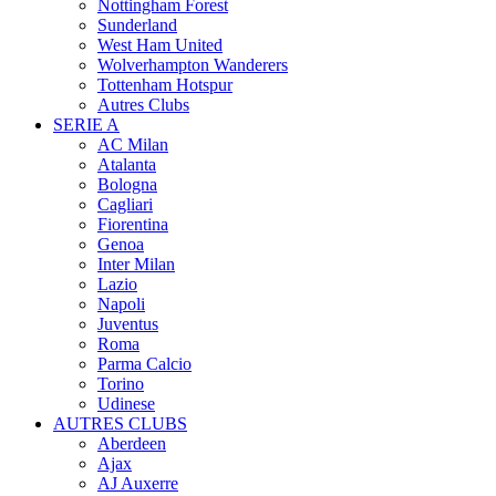
Nottingham Forest
Sunderland
West Ham United
Wolverhampton Wanderers
Tottenham Hotspur
Autres Clubs
SERIE A
AC Milan
Atalanta
Bologna
Cagliari
Fiorentina
Genoa
Inter Milan
Lazio
Napoli
Juventus
Roma
Parma Calcio
Torino
Udinese
AUTRES CLUBS
Aberdeen
Ajax
AJ Auxerre