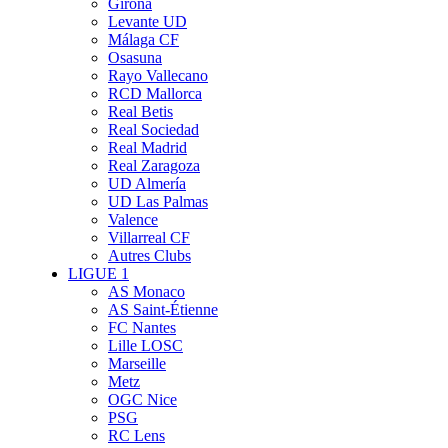
Girona
Levante UD
Málaga CF
Osasuna
Rayo Vallecano
RCD Mallorca
Real Betis
Real Sociedad
Real Madrid
Real Zaragoza
UD Almería
UD Las Palmas
Valence
Villarreal CF
Autres Clubs
LIGUE 1
AS Monaco
AS Saint-Étienne
FC Nantes
Lille LOSC
Marseille
Metz
OGC Nice
PSG
RC Lens