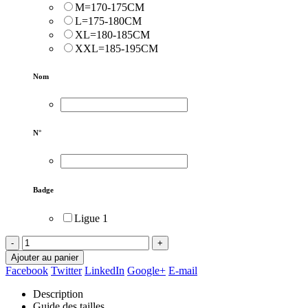
M=170-175CM
L=175-180CM
XL=180-185CM
XXL=185-195CM
Nom
N°
Badge
Ligue 1
-
+
Ajouter au panier
Facebook
Twitter
LinkedIn
Google+
E-mail
Description
Guide des tailles