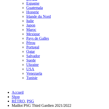
Espagne
Guatemala
Hongrie
Irlande du Nord
Italie
Japon
Maroc
Mexique
Pays de Galles
Pérou
Portugal
Qatar
Salvador
Suede
Ukraine
USA
Venezuela
Tunisie
Accueil
Shop
RÉTRO
,
PSG
Maillot PSG Third Gardien 2021/2022