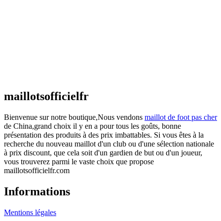
Maillot Espagne Domicile 2026/2027
€
48.00
Le prix initial était : €48.00.
€
25.90
Le prix
actuel est : €25.90.
Maillot France Domicile 2026/2027
€
48.00
Le prix initial était : €48.00.
€
25.90
Le prix
actuel est : €25.90.
maillotsofficielfr
Bienvenue sur notre boutique,Nous vendons
maillot de foot pas cher
de China,grand choix il y en a pour tous les goûts, bonne
présentation des produits à des prix imbattables. Si vous êtes à la
recherche du nouveau maillot d'un club ou d'une sélection nationale
à prix discount, que cela soit d'un gardien de but ou d'un joueur,
vous trouverez parmi le vaste choix que propose
maillotsofficielfr.com
Informations
Mentions légales