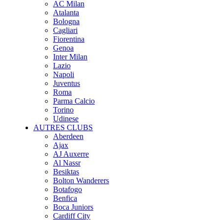
AC Milan
Atalanta
Bologna
Cagliari
Fiorentina
Genoa
Inter Milan
Lazio
Napoli
Juventus
Roma
Parma Calcio
Torino
Udinese
AUTRES CLUBS
Aberdeen
Ajax
AJ Auxerre
Al Nassr
Besiktas
Bolton Wanderers
Botafogo
Benfica
Boca Juniors
Cardiff City