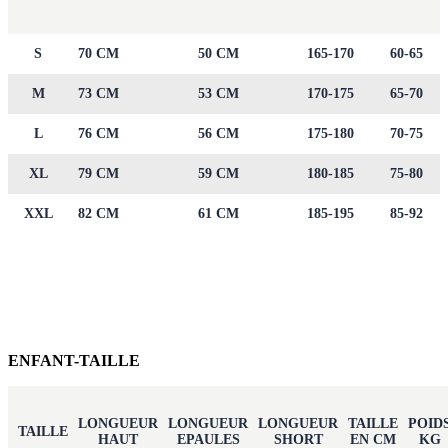
S
70 CM
50 CM
165-170
60-65
M
73 CM
53 CM
170-175
65-70
L
76 CM
56 CM
175-180
70-75
XL
79 CM
59 CM
180-185
75-80
XXL
82 CM
61 CM
185-195
85-92
ENFANT-TAILLE
LONGUEUR
LONGUEUR
LONGUEUR
TAILLE
POID
TAILLE
HAUT
EPAULES
SHORT
EN CM
KG