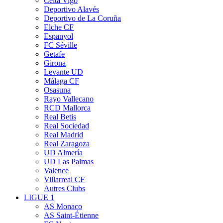
Celta Vigo
Deportivo Alavés
Deportivo de La Coruña
Elche CF
Espanyol
FC Séville
Getafe
Girona
Levante UD
Málaga CF
Osasuna
Rayo Vallecano
RCD Mallorca
Real Betis
Real Sociedad
Real Madrid
Real Zaragoza
UD Almería
UD Las Palmas
Valence
Villarreal CF
Autres Clubs
LIGUE 1
AS Monaco
AS Saint-Étienne