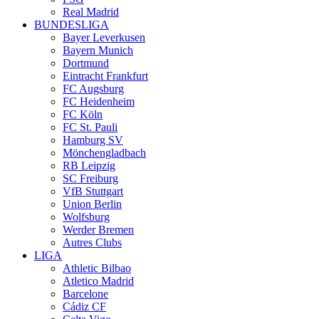
Real Madrid
BUNDESLIGA
Bayer Leverkusen
Bayern Munich
Dortmund
Eintracht Frankfurt
FC Augsburg
FC Heidenheim
FC Köln
FC St. Pauli
Hamburg SV
Mönchengladbach
RB Leipzig
SC Freiburg
VfB Stuttgart
Union Berlin
Wolfsburg
Werder Bremen
Autres Clubs
LIGA
Athletic Bilbao
Atletico Madrid
Barcelone
Cádiz CF