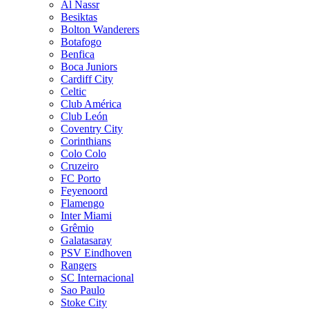
Al Nassr
Besiktas
Bolton Wanderers
Botafogo
Benfica
Boca Juniors
Cardiff City
Celtic
Club América
Club León
Coventry City
Corinthians
Colo Colo
Cruzeiro
FC Porto
Feyenoord
Flamengo
Inter Miami
Grêmio
Galatasaray
PSV Eindhoven
Rangers
SC Internacional
Sao Paulo
Stoke City