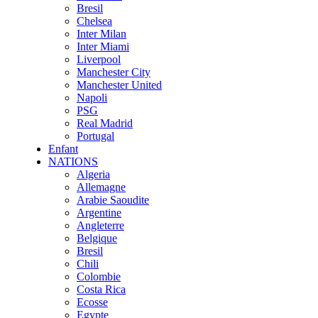
Bresil
Chelsea
Inter Milan
Inter Miami
Liverpool
Manchester City
Manchester United
Napoli
PSG
Real Madrid
Portugal
Enfant
NATIONS
Algeria
Allemagne
Arabie Saoudite
Argentine
Angleterre
Belgique
Bresil
Chili
Colombie
Costa Rica
Ecosse
Egypte