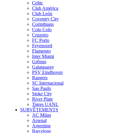
Celtic
Club América
Club León
Coventry City
Corinthians
Colo Colo
Cruzeiro
FC Porto
Feyenoord
Flamengo
Inter Miami
Grêmio
Galatasaray
PSV Eindhoven
Rangers
SC Internacional
Sao Paulo
Stoke City
River Plate
Tigres UANL
SURVÊTEMENTS
AC Milan
Arsenal
Argentine
Barcelone