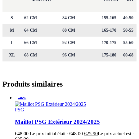
S
62 CM
84 CM
155-165
40-50
M
64 CM
88 CM
165-170
50-55
L
66 CM
92 CM
170-175
55-60
XL
68 CM
96 CM
175-180
60-68
Produits similaires
-46%
PSG
Maillot PSG Extérieur 2024/2025
€
48.00
Le prix initial était : €48.00.
€
25.90
Le prix actuel est :