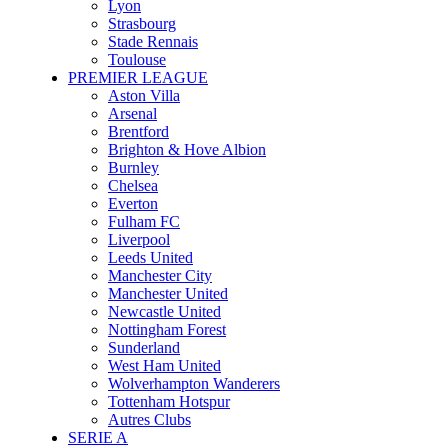
Lyon
Strasbourg
Stade Rennais
Toulouse
PREMIER LEAGUE
Aston Villa
Arsenal
Brentford
Brighton & Hove Albion
Burnley
Chelsea
Everton
Fulham FC
Liverpool
Leeds United
Manchester City
Manchester United
Newcastle United
Nottingham Forest
Sunderland
West Ham United
Wolverhampton Wanderers
Tottenham Hotspur
Autres Clubs
SERIE A