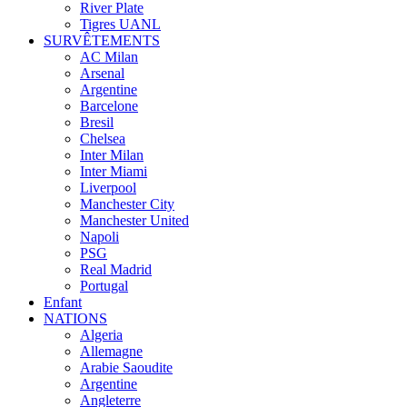
River Plate
Tigres UANL
SURVÊTEMENTS
AC Milan
Arsenal
Argentine
Barcelone
Bresil
Chelsea
Inter Milan
Inter Miami
Liverpool
Manchester City
Manchester United
Napoli
PSG
Real Madrid
Portugal
Enfant
NATIONS
Algeria
Allemagne
Arabie Saoudite
Argentine
Angleterre