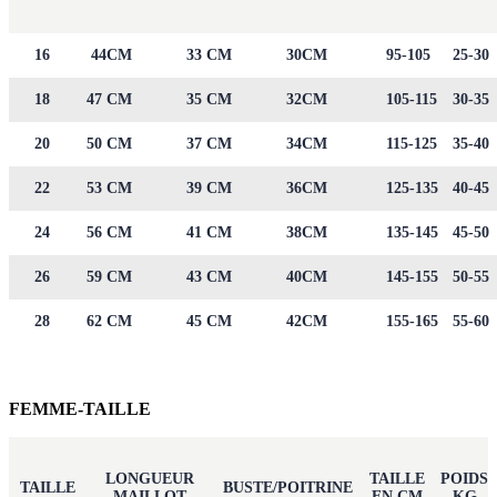
16
44CM
33 CM
30CM
95-105
25-30
18
47 CM
35 CM
32CM
105-115
30-35
20
50 CM
37 CM
34CM
115-125
35-40
22
53 CM
39 CM
36CM
125-135
40-45
24
56 CM
41 CM
38CM
135-145
45-50
26
59 CM
43 CM
40CM
145-155
50-55
28
62 CM
45 CM
42CM
155-165
55-60
FEMME-TAILLE
LONGUEUR
TAILLE
POIDS
TAILLE
BUSTE/POITRINE
MAILLOT
EN CM
KG