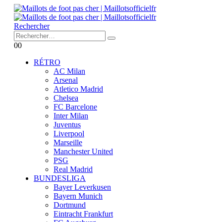
Rechercher
0
0
RÉTRO
AC Milan
Arsenal
Atletico Madrid
Chelsea
FC Barcelone
Inter Milan
Juventus
Liverpool
Marseille
Manchester United
PSG
Real Madrid
BUNDESLIGA
Bayer Leverkusen
Bayern Munich
Dortmund
Eintracht Frankfurt