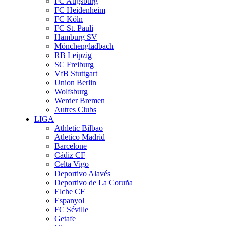
FC Augsburg
FC Heidenheim
FC Köln
FC St. Pauli
Hamburg SV
Mönchengladbach
RB Leipzig
SC Freiburg
VfB Stuttgart
Union Berlin
Wolfsburg
Werder Bremen
Autres Clubs
LIGA
Athletic Bilbao
Atletico Madrid
Barcelone
Cádiz CF
Celta Vigo
Deportivo Alavés
Deportivo de La Coruña
Elche CF
Espanyol
FC Séville
Getafe