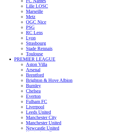
FC Nantes
Lille LOSC
Marseille
Metz
OGC Nice
PSG
RC Lens
Lyon
Strasbourg
Stade Rennais
Toulouse
PREMIER LEAGUE
Aston Villa
Arsenal
Brentford
Brighton & Hove Albion
Burnley
Chelsea
Everton
Fulham FC
Liverpool
Leeds United
Manchester City
Manchester United
Newcastle United