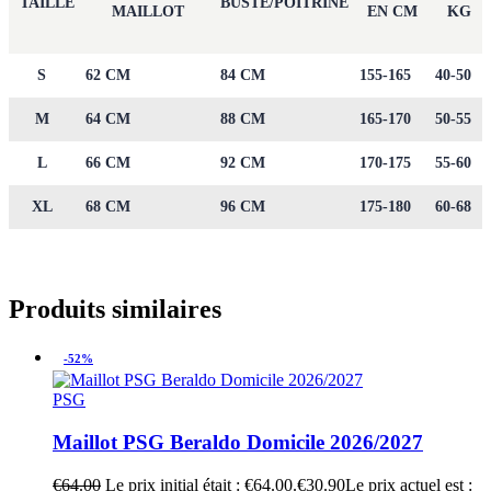
TAILLE
BUSTE/POITRINE
MAILLOT
EN CM
KG
S
62 CM
84 CM
155-165
40-50
M
64 CM
88 CM
165-170
50-55
L
66 CM
92 CM
170-175
55-60
XL
68 CM
96 CM
175-180
60-68
Produits similaires
-52%
PSG
Maillot PSG Beraldo Domicile 2026/2027
€
64.00
Le prix initial était : €64.00.
€
30.90
Le prix actuel est :