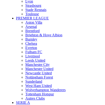
Lyon
Strasbourg
Stade Rennais
Toulouse
PREMIER LEAGUE
Aston Villa
Arsenal
Brentford
Brighton & Hove Albion
Burnley
Chelsea
Everton
Fulham FC
Liverpool
Leeds United
Manchester City
Manchester United
Newcastle United
Nottingham Forest
Sunderland
West Ham United
Wolverhampton Wanderers
Tottenham Hotspur
Autres Clubs
SERIE A