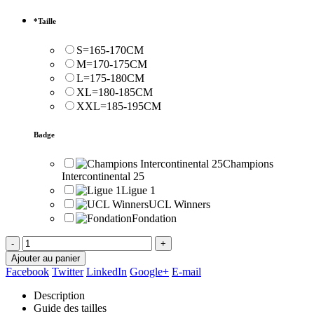
*
Taille
S=165-170CM
M=170-175CM
L=175-180CM
XL=180-185CM
XXL=185-195CM
Badge
Champions
Intercontinental 25
Ligue 1
UCL Winners
Fondation
-
+
Ajouter au panier
Facebook
Twitter
LinkedIn
Google+
E-mail
Description
Guide des tailles