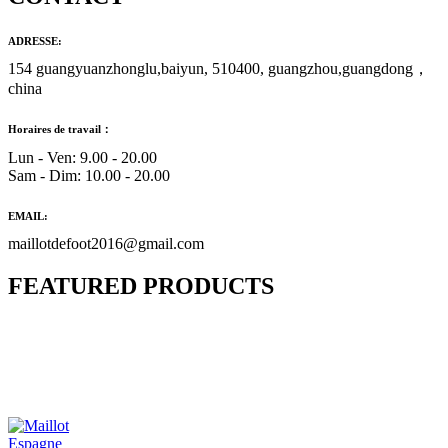
ADRESSE:
154 guangyuanzhonglu,baiyun, 510400, guangzhou,guangdong，
china
Horaires de travail：
Lun - Ven: 9.00 - 20.00
Sam - Dim: 10.00 - 20.00
EMAIL:
maillotdefoot2016@gmail.com
FEATURED PRODUCTS
Maillot Bresil Domicile 2026/2027
€
48.00
Le prix initial était : €48.00.
€
25.90
Le prix
actuel est : €25.90.