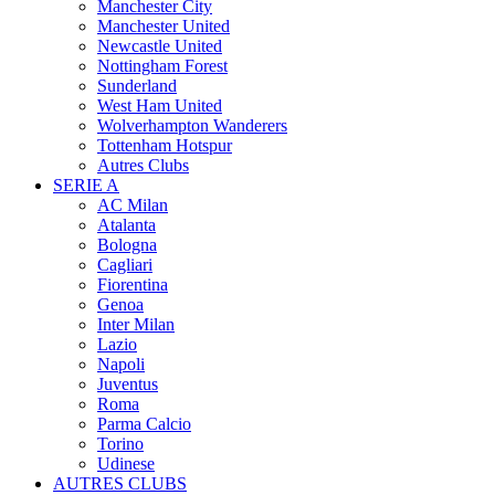
Manchester City
Manchester United
Newcastle United
Nottingham Forest
Sunderland
West Ham United
Wolverhampton Wanderers
Tottenham Hotspur
Autres Clubs
SERIE A
AC Milan
Atalanta
Bologna
Cagliari
Fiorentina
Genoa
Inter Milan
Lazio
Napoli
Juventus
Roma
Parma Calcio
Torino
Udinese
AUTRES CLUBS