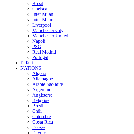
Bresil
Chelsea
Inter Milan
Inter Miami
Liverpool
Manchester City
Manchester United
Napoli
PSG
Real Madrid
Portugal
Enfant
NATIONS
Algeria
Allemagne
Arabie Saoudite
Argentine
Angleterre
Belgique
Bresil
Chili
Colombie
Costa Rica
Ecosse
Egypte