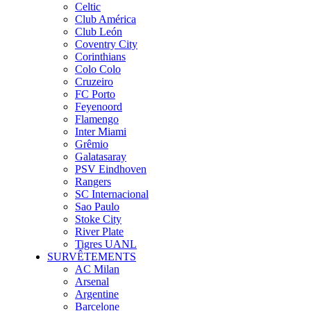
Celtic
Club América
Club León
Coventry City
Corinthians
Colo Colo
Cruzeiro
FC Porto
Feyenoord
Flamengo
Inter Miami
Grêmio
Galatasaray
PSV Eindhoven
Rangers
SC Internacional
Sao Paulo
Stoke City
River Plate
Tigres UANL
SURVÊTEMENTS
AC Milan
Arsenal
Argentine
Barcelone