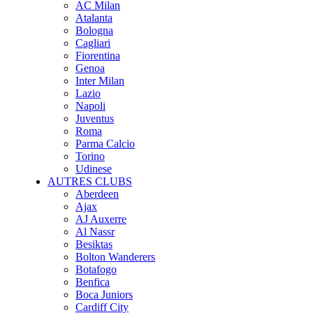
AC Milan
Atalanta
Bologna
Cagliari
Fiorentina
Genoa
Inter Milan
Lazio
Napoli
Juventus
Roma
Parma Calcio
Torino
Udinese
AUTRES CLUBS
Aberdeen
Ajax
AJ Auxerre
Al Nassr
Besiktas
Bolton Wanderers
Botafogo
Benfica
Boca Juniors
Cardiff City