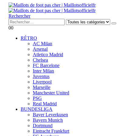
Rechercher
0
0
RÉTRO
AC Milan
Arsenal
Atletico Madrid
Chelsea
FC Barcelone
Inter Milan
Juventus
Liverpool
Marseille
Manchester United
PSG
Real Madrid
BUNDESLIGA
Bayer Leverkusen
Bayern Munich
Dortmund
Eintracht Frankfurt