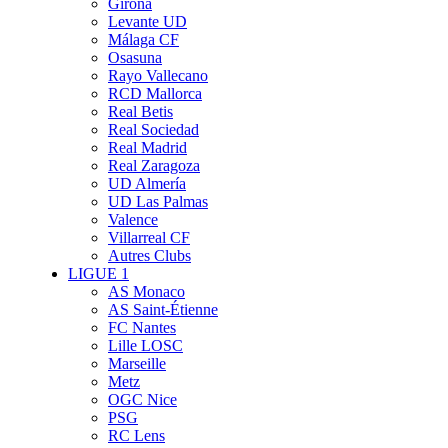
Girona
Levante UD
Málaga CF
Osasuna
Rayo Vallecano
RCD Mallorca
Real Betis
Real Sociedad
Real Madrid
Real Zaragoza
UD Almería
UD Las Palmas
Valence
Villarreal CF
Autres Clubs
LIGUE 1
AS Monaco
AS Saint-Étienne
FC Nantes
Lille LOSC
Marseille
Metz
OGC Nice
PSG
RC Lens