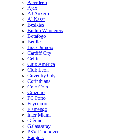
Aberdeen
Ajax
AJ Auxerre
Al Nassr
Besiktas
Bolton Wanderers
Botafogo
Benfica
Boca Juniors
Cardiff City
Celtic
Club América
Club León
Coventry City
Corinthians
Colo Colo
Cruzeiro
FC Porto
Feyenoord
Flamengo
Inter Miami
Grêmio
Galatasaray
PSV Eindhoven
Rangers