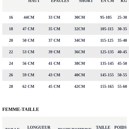
HAUT
EPAULES
SHORT
EN CM
KG
16
44CM
33 CM
30CM
95-105
25-30
18
47 CM
35 CM
32CM
105-115
30-35
20
50 CM
37 CM
34CM
115-125
35-40
22
53 CM
39 CM
36CM
125-135
40-45
24
56 CM
41 CM
38CM
135-145
45-50
26
59 CM
43 CM
40CM
145-155
50-55
28
62 CM
45 CM
42CM
155-165
55-60
FEMME-TAILLE
LONGUEUR
TAILLE
POIDS