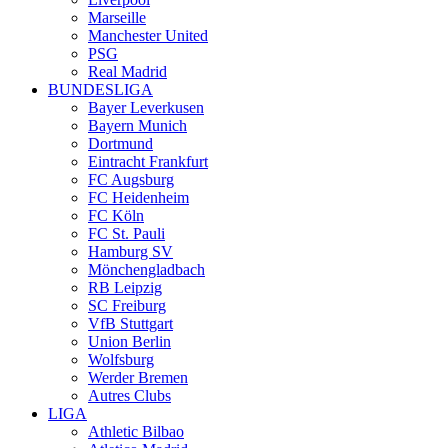
Marseille
Manchester United
PSG
Real Madrid
BUNDESLIGA
Bayer Leverkusen
Bayern Munich
Dortmund
Eintracht Frankfurt
FC Augsburg
FC Heidenheim
FC Köln
FC St. Pauli
Hamburg SV
Mönchengladbach
RB Leipzig
SC Freiburg
VfB Stuttgart
Union Berlin
Wolfsburg
Werder Bremen
Autres Clubs
LIGA
Athletic Bilbao