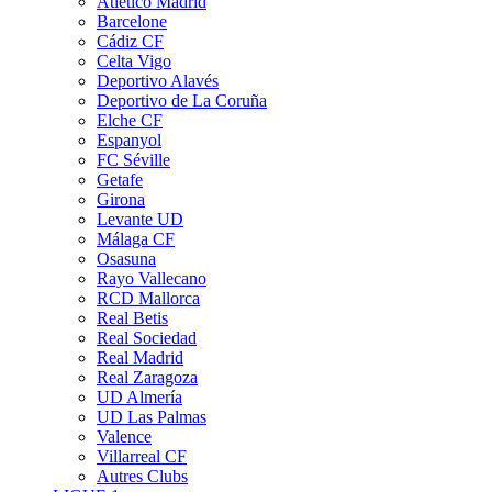
Atletico Madrid
Barcelone
Cádiz CF
Celta Vigo
Deportivo Alavés
Deportivo de La Coruña
Elche CF
Espanyol
FC Séville
Getafe
Girona
Levante UD
Málaga CF
Osasuna
Rayo Vallecano
RCD Mallorca
Real Betis
Real Sociedad
Real Madrid
Real Zaragoza
UD Almería
UD Las Palmas
Valence
Villarreal CF
Autres Clubs