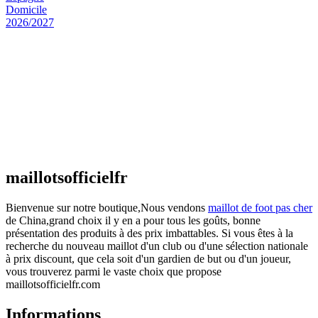
Maillot Espagne Domicile 2026/2027
€
48.00
Le prix initial était : €48.00.
€
25.90
Le prix
actuel est : €25.90.
Maillot France Domicile 2026/2027
€
48.00
Le prix initial était : €48.00.
€
25.90
Le prix
actuel est : €25.90.
maillotsofficielfr
Bienvenue sur notre boutique,Nous vendons
maillot de foot pas cher
de China,grand choix il y en a pour tous les goûts, bonne
présentation des produits à des prix imbattables. Si vous êtes à la
recherche du nouveau maillot d'un club ou d'une sélection nationale
à prix discount, que cela soit d'un gardien de but ou d'un joueur,
vous trouverez parmi le vaste choix que propose
maillotsofficielfr.com
Informations