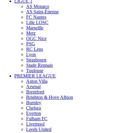
LIGUE 1
AS Monaco
AS Saint-Étienne
FC Nantes
Lille LOSC
Marseille
Metz
OGC Nice
PSG
RC Lens
Lyon
Strasbourg
Stade Rennais
Toulouse
PREMIER LEAGUE
Aston Villa
Arsenal
Brentford
Brighton & Hove Albion
Burnley
Chelsea
Everton
Fulham FC
Liverpool
Leeds United