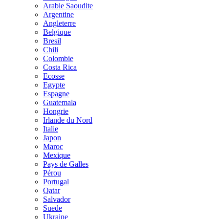
Arabie Saoudite
Argentine
Angleterre
Belgique
Bresil
Chili
Colombie
Costa Rica
Ecosse
Egypte
Espagne
Guatemala
Hongrie
Irlande du Nord
Italie
Japon
Maroc
Mexique
Pays de Galles
Pérou
Portugal
Qatar
Salvador
Suede
Ukraine