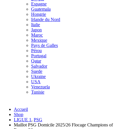
Espagne
Guatemala
Hongrie
Irlande du Nord
Italie
Japon
Maroc
Mexique
Pays de Galles
Pérou
Portugal
Qatar
Salvador
Suede
Ukraine
USA
Venezuela
Tunisie
Accueil
Shop
LIGUE 1
,
PSG
Maillot PSG Domicile 2025/26 Flocage Champions of