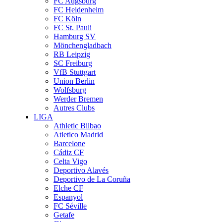
FC Augsburg
FC Heidenheim
FC Köln
FC St. Pauli
Hamburg SV
Mönchengladbach
RB Leipzig
SC Freiburg
VfB Stuttgart
Union Berlin
Wolfsburg
Werder Bremen
Autres Clubs
LIGA
Athletic Bilbao
Atletico Madrid
Barcelone
Cádiz CF
Celta Vigo
Deportivo Alavés
Deportivo de La Coruña
Elche CF
Espanyol
FC Séville
Getafe