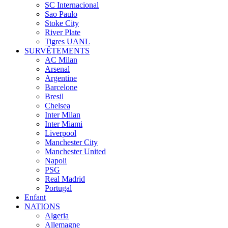
SC Internacional
Sao Paulo
Stoke City
River Plate
Tigres UANL
SURVÊTEMENTS
AC Milan
Arsenal
Argentine
Barcelone
Bresil
Chelsea
Inter Milan
Inter Miami
Liverpool
Manchester City
Manchester United
Napoli
PSG
Real Madrid
Portugal
Enfant
NATIONS
Algeria
Allemagne